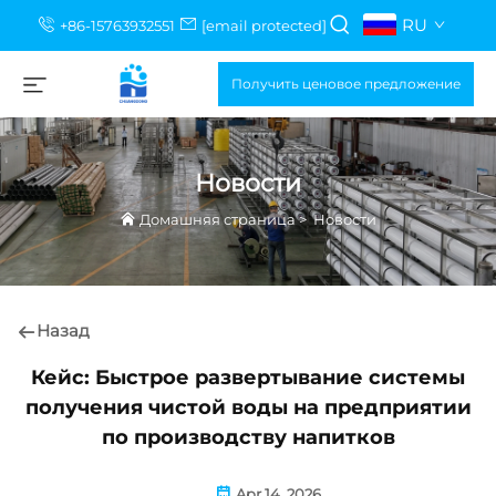
RU
+86-15763932551
[email protected]
Получить ценовое предложение
Новости
Домашняя страница
>
Новости
Назад
Кейс: Быстрое развертывание системы
получения чистой воды на предприятии
по производству напитков
Apr 14, 2026