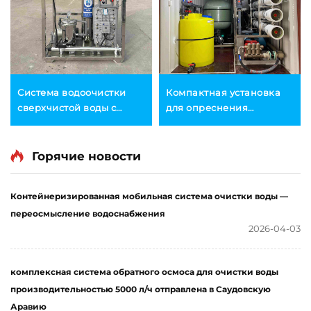
Система водоочистки
Компактная установка
сверхчистой воды с
для опреснения
электродеионизацией
питьевой воды с
(EDI), автоматическая
обратным осмосом (RO),
промышленная система
оборудование для
Горячие новости
очистки методом
опреснения, установка
электродеионизации
для очистки грунтовых
Контейнеризированная мобильная система очистки воды —
вод из скважин методом
переосмысление водоснабжения
обратного осмоса
2026-04-03
комплексная система обратного осмоса для очистки воды
производительностью 5000 л/ч отправлена в Саудовскую
Аравию