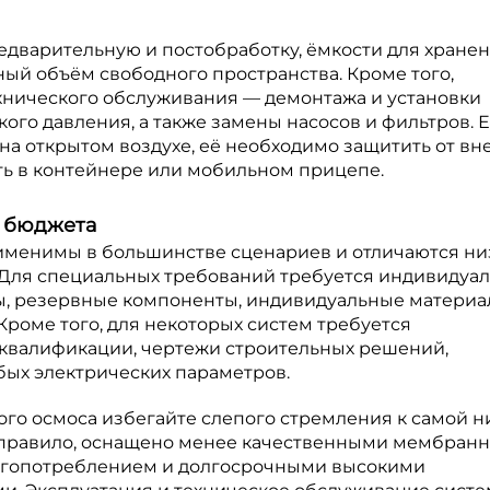
едварительную и постобработку, ёмкости для хране
чный объём свободного пространства. Кроме того,
хнического обслуживания — демонтажа и установки
ого давления, а также замены насосов и фильтров. 
 на открытом воздухе, её необходимо защитить от в
ть в контейнере или мобильном прицепе.
н бюджета
именимы в большинстве сценариев и отличаются ни
 Для специальных требований требуется индивидуа
ы, резервные компоненты, индивидуальные материа
 Кроме того, для некоторых систем требуется
квалификации, чертежи строительных решений,
бых электрических параметров.
го осмоса избегайте слепого стремления к самой н
к правило, оснащено менее качественными мембран
ергопотреблением и долгосрочными высокими