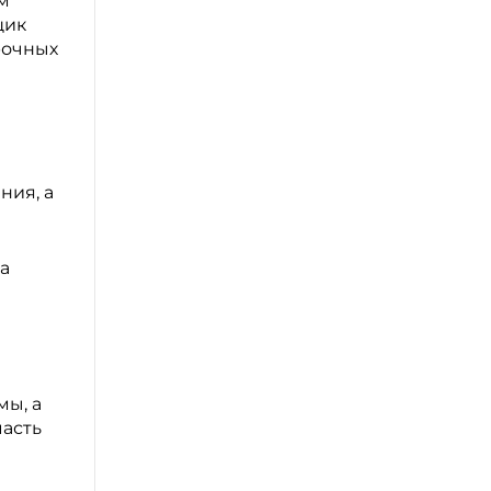
м
щик
рочных
ния, а
а
мы, а
часть