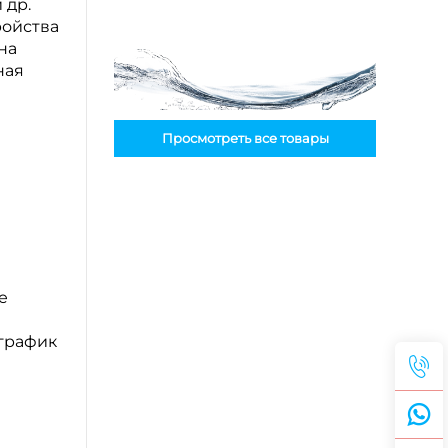
 др.
ройства
на
ная
Просмотреть все товары
е
график