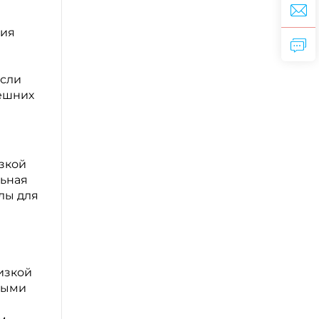
ния
Если
нешних
зкой
льная
лы для
изкой
ными