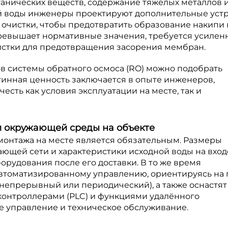
рганических веществ, содержание тяжёлых металлов и
й воды инженеры проектируют дополнительные уст
 очистки, чтобы предотвратить образование накипи 
превышает нормативные значения, требуется усилен
истки для предотвращения засорения мембран.
в системы обратного осмоса (RO) можно подобрать
инная ценность заключается в опыте инженеров,
есть как условия эксплуатации на месте, так и
и окружающей среды на объекте
онтажа на месте является обязательным. Размеры
ющей сети и характеристики исходной воды на вход
рудования после его доставки. В то же время
втоматизированному управлению, ориентируясь на 
непрерывный или периодический), а также оснастят
онтроллерами (PLC) и функциями удалённого
е управление и техническое обслуживание.