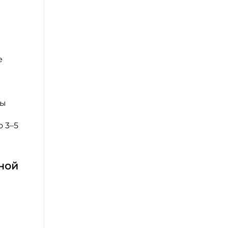
е
ны
 3–5
дной