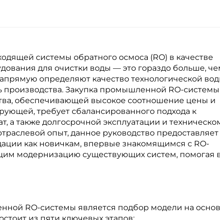
дящей системы обратного осмоса (RO) в качестве
ования для очистки воды — это гораздо больше, че
напрямую определяют качество технологической вод
ь производства. Закупка промышленной RO-системы
тва, обеспечивающей высокое соотношение цены и
рующей, требует сбалансированного подхода к
т, а также долгосрочной эксплуатации и техническо
траслевой опыт, данное руководство предоставляет
ации как новичкам, впервые знакомящимся с RO-
ющим модернизацию существующих систем, помогая 
ной RO-системы является подбор модели на осно
стоит из пяти ключевых этапов: