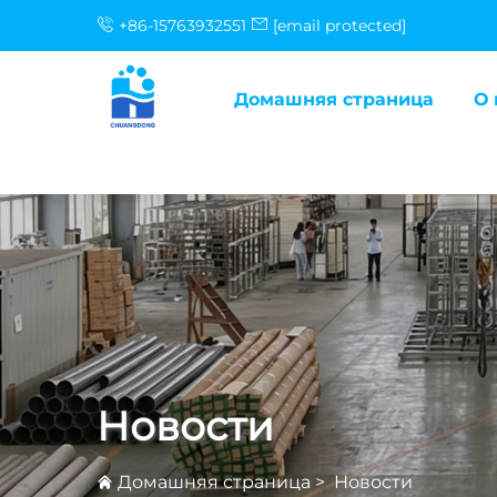
+86-15763932551
[email protected]
Домашняя страница
О 
Новости
Домашняя страница
>
Новости