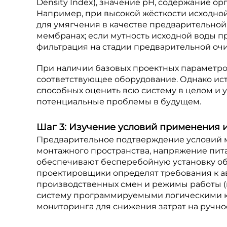
Density Index), значение pH, содержание о
Например, при высокой жёсткости исходно
для умягчения в качестве предварительной
мембранах; если мутность исходной воды 
фильтрация на стадии предварительной оч
При наличии базовых проектных параметро
соответствующее оборудование. Однако ист
способных оценить всю систему в целом и уч
потенциальные проблемы в будущем.
Шаг 3: Изучение условий применения 
Предварительное подтверждение условий м
монтажного пространства, напряжение пита
обеспечивают бесперебойную установку обо
проектировщики определят требования к а
производственных смен и режимы работы (
систему программируемыми логическими к
мониторинга для снижения затрат на ручно