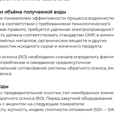
а и объёма получаемой воды
м показателем эффективности процесса водоочистк
в соответствии с требованиями технологического
как правило, требуется удельная электропроводност
ь должна соответствовать стандартам GMP; в химич
жёлых металлов, органических веществ и других
ристик исходного сырья и конечного продукта.
 осмоса (RO) необходимо сначала определить факти
потребление и ожидаемое среднесуточное
альное согласование системы обратного осмоса, ём
асоса.
воды
сс предварительной очистки, тип мембранных элеме
ратного осмоса (RO). Перед закупкой оборудования
 с акцентом на следующие показатели:
ь, мутность, индекс плотности отложений (SDI — Sil