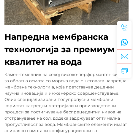
Напредна мембранска
технологија за премиум
квалитет на вода
Камен-темелник на секој високо-перформантен систем
за обратна осмоза со морска вода е неговата напредна
мембрана технологија, која претставува децении
научна иновација и инженерско совршенствување.
Овие специјализирани полупропусни мембрани
користат напредни материјали и производствени
процеси за постигнување беспрецедентни нивоа на
отстранување на сол, додека задржуваат оптимална
пропустливост за вода. Мембранските елементи имаат
спирално намотани конфигурации кои го