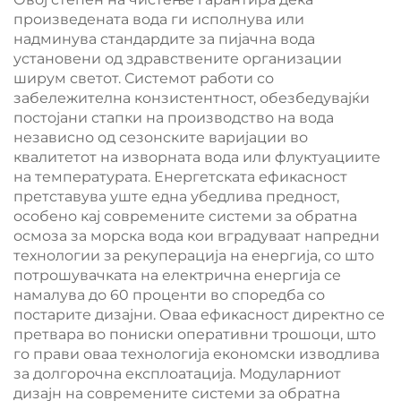
произведената вода ги исполнува или
надминува стандардите за пијачна вода
установени од здравствените организации
ширум светот. Системот работи со
забележителна конзистентност, обезбедувајќи
постојани стапки на производство на вода
независно од сезонските варијации во
квалитетот на изворната вода или флуктуациите
на температурата. Енергетската ефикасност
претставува уште една убедлива предност,
особено кај современите системи за обратна
осмоза за морска вода кои вградуваат напредни
технологии за рекуперација на енергија, со што
потрошувачката на електрична енергија се
намалува до 60 проценти во споредба со
постарите дизајни. Оваа ефикасност директно се
претвара во пониски оперативни трошоци, што
го прави оваа технологија економски изводлива
за долгорочна експлоатација. Модуларниот
дизајн на современите системи за обратна