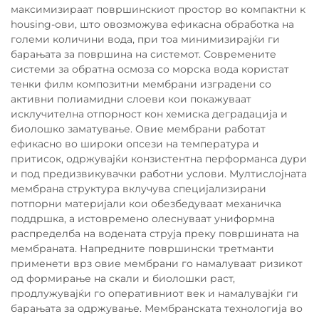
максимизираат површинскиот простор во компактни к
housing-ови, што овозможува ефикасна обработка на
големи количини вода, при тоа минимизирајќи ги
барањата за површина на системот. Современите
системи за обратна осмоза со морска вода користат
тенки филм композитни мембрани изградени со
активни полиамидни слоеви кои покажуваат
исклучителна отпорност кон хемиска деградација и
биолошко заматување. Овие мембрани работат
ефикасно во широки опсези на температура и
притисок, одржувајќи конзистентна перформанса дури
и под предизвикувачки работни услови. Мултислојната
мембрана структура вклучува специјализирани
потпорни материјали кои обезбедуваат механичка
поддршка, а истовремено олеснуваат униформна
распределба на водената струја преку површината на
мембраната. Напредните површински третманти
применети врз овие мембрани го намалуваат ризикот
од формирање на скали и биолошки раст,
продлужувајќи го оперативниот век и намалувајќи ги
барањата за одржување. Мембранската технологија во