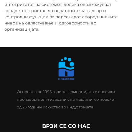
интегритетот на системот, додека овозможуваат
соодветен пристап до податоците за надзор и
контролни функции за персоналот според нивните
нивоа на овластување и одговорности во
организацијата.
Основана во 1995 година, компанијата е водечки
производител и извозник на машини, со повеќе
од 25 години искуство во индустријата.
ВРЗИ СЕ СО НАС