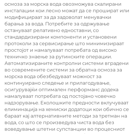
осмоза за морска вода овозможува скалирани
инсталации кои лесно можат да се прошират или
модифицираат за да задоволат менувачки
барања за вода. Потребите за одржување
остануваат релативно едноставни, со
стандардизирани компоненти и установени
протоколи за сервисирање што минимизираат
простојот и намалуваат потребата од високо
техничко знаење за рутинските операции.
Автоматизираните контролни системи вградени
во современите системи за обратна осмоза за
морска вода обезбедуваат можност за
континуирано следење и прилагодување,
осигурувајќи оптимален перформанс додека
намалуваат потребата од постојано човечко
надзорување. Еколошките предности вклучуваат
елиминација на хемиски додатоци кои обично се
бараат кај алтернативните методи за третман на
вода, со што се произведува чиста вода без
воведување штетни супстанции во процесниот