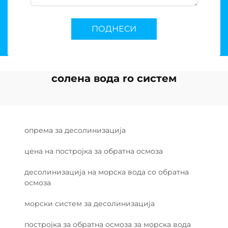
ПОДНЕСИ
солена вода ro систем
опрема за десолинизација
цена на постројка за обратна осмоза
десолинизација на морска вода со обратна
осмоза
морски систем за десолинизација
постројка за обратна осмоза за морска вода