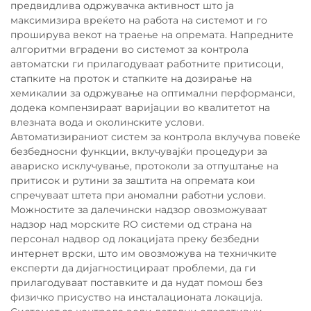
предвидлива одржувачка активност што ја
максимизира вреќето на работа на системот и го
проширува векот на траење на опремата. Напредните
алгоритми вградени во системот за контрола
автоматски ги прилагодуваат работните притисоци,
стапките на проток и стапките на дозирање на
хемикалии за одржување на оптимални перформанси,
додека компензираат варијации во квалитетот на
влезната вода и околинските услови.
Автоматизираниот систем за контрола вклучува повеќе
безбедносни функции, вклучувајќи процедури за
авариско исклучување, протоколи за отпуштање на
притисок и рутини за заштита на опремата кои
спречуваат штета при аномални работни услови.
Можностите за далечински надзор овозможуваат
надзор над морските RO системи од страна на
персонал надвор од локацијата преку безбедни
интернет врски, што им овозможува на техничките
експерти да дијагностицираат проблеми, да ги
прилагодуваат поставките и да нудат помош без
физичко присуство на инсталационата локација.