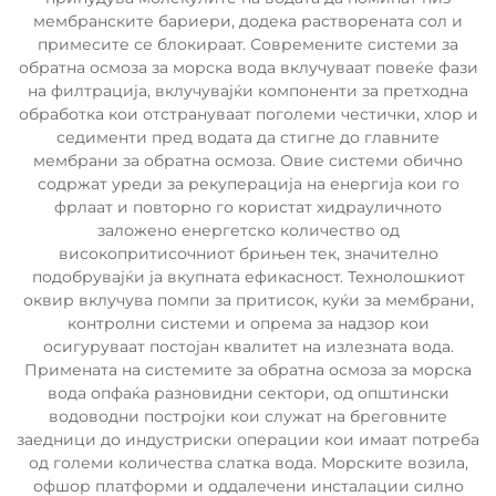
мембранските бариери, додека растворената сол и
примесите се блокираат. Современите системи за
обратна осмоза за морска вода вклучуваат повеќе фази
на филтрација, вклучувајќи компоненти за претходна
обработка кои отстрануваат поголеми честички, хлор и
седименти пред водата да стигне до главните
мембрани за обратна осмоза. Овие системи обично
содржат уреди за рекуперација на енергија кои го
фрлаат и повторно го користат хидрауличното
заложено енергетско количество од
високопритисочниот брињен тек, значително
подобрувајќи ја вкупната ефикасност. Технолошкиот
оквир вклучува помпи за притисок, куќи за мембрани,
контролни системи и опрема за надзор кои
осигуруваат постојан квалитет на излезната вода.
Примената на системите за обратна осмоза за морска
вода опфаќа разновидни сектори, од општински
водоводни постројки кои служат на бреговните
заедници до индустриски операции кои имаат потреба
од големи количества слатка вода. Морските возила,
офшор платформи и оддалечени инсталации силно