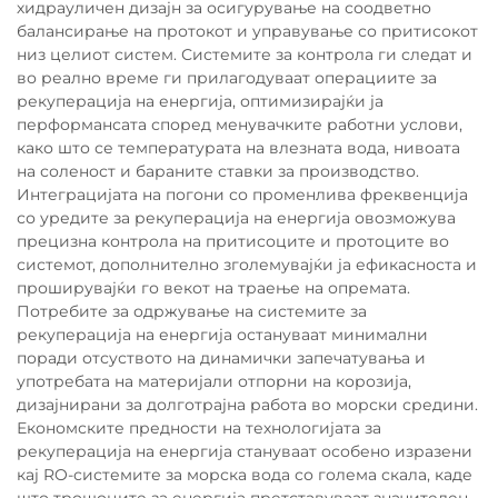
хидрауличен дизајн за осигурување на соодветно
балансирање на протокот и управување со притисокот
низ целиот систем. Системите за контрола ги следат и
во реално време ги прилагодуваат операциите за
рекуперација на енергија, оптимизирајќи ја
перформансата според менувачките работни услови,
како што се температурата на влезната вода, нивоата
на соленост и бараните ставки за производство.
Интеграцијата на погони со променлива фреквенција
со уредите за рекуперација на енергија овозможува
прецизна контрола на притисоците и протоците во
системот, дополнително зголемувајќи ја ефикасноста и
проширувајќи го векот на траење на опремата.
Потребите за одржување на системите за
рекуперација на енергија остануваат минимални
поради отсуството на динамички запечатувања и
употребата на материјали отпорни на корозија,
дизајнирани за долготрајна работа во морски средини.
Економските предности на технологијата за
рекуперација на енергија стануваат особено изразени
кај RO-системите за морска вода со голема скала, каде