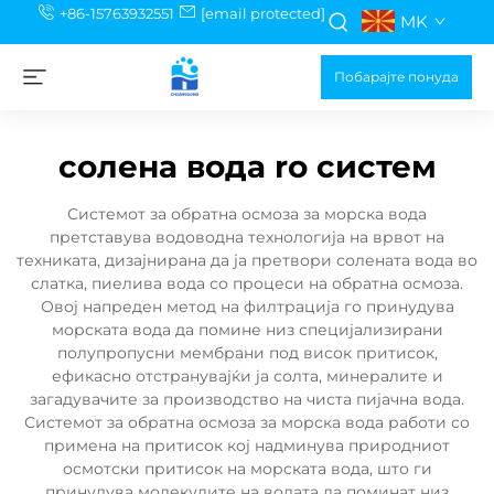
+86-15763932551
[email protected]
MK
Побарајте понуда
солена вода ro систем
Системот за обратна осмоза за морска вода
претставува водоводна технологија на врвот на
техниката, дизајнирана да ја претвори солената вода во
слатка, пиелива вода со процеси на обратна осмоза.
Овој напреден метод на филтрација го принудува
морската вода да помине низ специјализирани
полупропусни мембрани под висок притисок,
ефикасно отстранувајќи ја солта, минералите и
загадувачите за производство на чиста пијачна вода.
Системот за обратна осмоза за морска вода работи со
примена на притисок кој надминува природниот
осмотски притисок на морската вода, што ги
принудува молекулите на водата да поминат низ