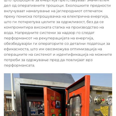
што трошоците за енергија претставуваат значителен
дел од оперативните трошоци. Еколошките предности
вклучуваат намалување на јаглеродниот отпечаток
преку пониска потрошувачка на електрична енергија,
што ги поткрепува целите за одржливост, без да се
компромитира високата стапка на производство на
вода. Напредните системи за надзор го следат
перформансот на рекуперацијата на енергија,
обезбедувајќи ги операторите со детални податоци за
ефикасноста, што им овозможува оптимизација на
операциите на системот и идентификација на можните
потреби за одржување пред да повлијаат врз
перформансата.