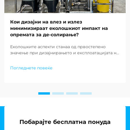
Кои дизајни на влез и излез
минимизираат еколошкиот импакт на
опремата за де-солирање?
Еколошките аспекти станаа од првостепено
значење при дизајнирањето и експлоатацијата на
современите постројки за де-солирање ширум
светот. Како што недостатокот на вода
Погледнете повеќе
продолжува да предизвикува заедниците низ
целиот свет, барањето за одржливи решенија за
постројки за де-солирање...
Побарајте бесплатна понуда