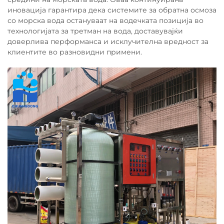
иновација гарантира дека системите за обратна осмоза
со морска вода остануваат на водечката позиција во
технологијата за третман на вода, доставувајќи
доверлива перформанса и исклучителна вредност за
клиентите во разновидни примени.