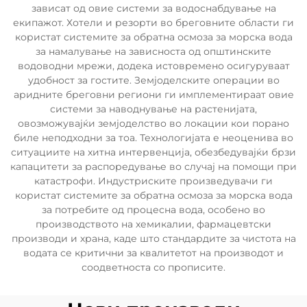
зависат од овие системи за водоснабдување на
екипажот. Хотели и резорти во бреговните области ги
користат системите за обратна осмоза за морска вода
за намалување на зависноста од општинските
водоводни мрежи, додека истовремено осигуруваат
удобност за гостите. Земјоделските операции во
аридните бреговни региони ги имплементираат овие
системи за наводнување на растенијата,
овозможувајќи земјоделство во локации кои порано
биле неподходни за тоа. Технологијата е неоценива во
ситуациите на хитна интервенција, обезбедувајќи брзи
капацитети за распоредување во случај на помощи при
катастрофи. Индустриските произведувачи ги
користат системите за обратна осмоза за морска вода
за потребите од процесна вода, особено во
производството на хемикалии, фармацевтски
производи и храна, каде што стандардите за чистота на
водата се критични за квалитетот на производот и
соодветноста со прописите.