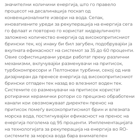
значителни количини енергија, што го правело
процесот на десалинација поскап од
конвенционалните извори на вода. Сепак,
иновативните уреди за рекуперација на енергија сега
го фрлаат и повторно го користат хидрауличното
заложено количество енергија од високопритисниот
брински тек, кој инаку би бил загубен, подобрувајќи ја
вкупната ефикасност на системот за 35 до 60 проценти.
Овие софистицирани уреди работат преку различни
механизми, вклучувајќи разменувачи на притисок,
турбокомпресори и Пелтонови турбини, секој од нив
дизајниран да пренесе енергија од високопритисниот
брински отпаден тек назад во влезниот воден тек.
Системите со разменувачи на притисок користат
ротирачки керамички ротори со прецизно обработени
канали кои овозможуваат директен пренос на
притисок помеѓу високопритисниот брин и влезната
морска вода, постигнувајќи ефикасност на пренос на
енергија поголема од 95 проценти. Имплементацијата
на технологијата за рекуперација на енергија во RO-
системите за морска вода бара внимателен