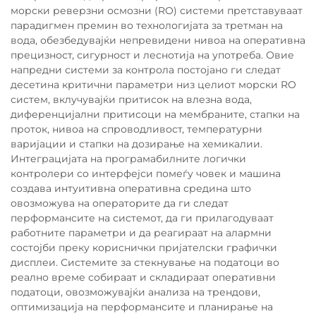
морски реверзни осмозни (RO) системи претставуваат
парадигмен премин во технологијата за третман на
вода, обезбедувајќи непревидени нивоа на оперативна
прецизност, сигурност и леснотија на употреба. Овие
напредни системи за контрола постојано ги следат
десетина критични параметри низ целиот морски RO
систем, вклучувајќи притисок на влезна вода,
диференцијални притисоци на мембраните, стапки на
проток, нивоа на спроводливост, температурни
варијации и стапки на дозирање на хемикалии.
Интеграцијата на програмабилните логички
контролери со интерфејси помеѓу човек и машина
создава интуитивна оперативна средина што
овозможува на операторите да ги следат
перформансите на системот, да ги прилагодуваат
работните параметри и да реагираат на алармни
состојби преку кориснички пријателски графички
дисплеи. Системите за стекнување на податоци во
реално време собираат и складираат оперативни
податоци, овозможувајќи анализа на трендови,
оптимизација на перформансите и планирање на