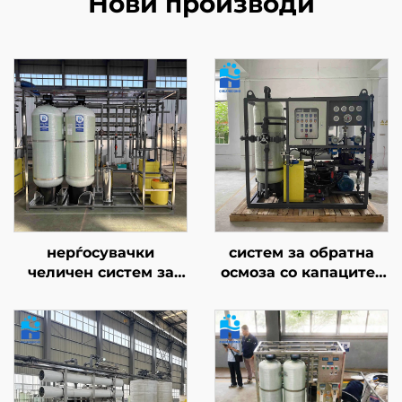
Нови производи
нерѓосувачки
систем за обратна
челичен систем за
осмоза со капацитет
чистење на вода со
30 м³/ден, филтер за
капацитет 3000 л/ч,
вода со RO-
антикорозивен,
мембрана, постројка
машина за обратна
за третман на вода за
осмоза за проекти за
дезолација на морска
директно пијанje на
вода