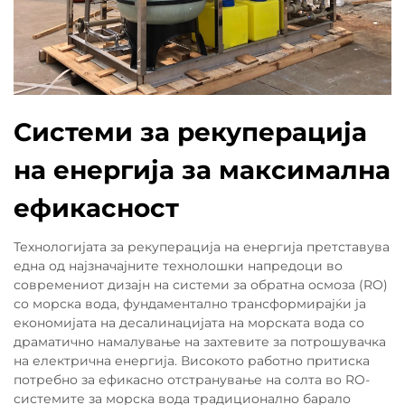
Системи за рекуперација
на енергија за максимална
ефикасност
Технологијата за рекуперација на енергија претставува
една од најзначајните технолошки напредоци во
современиот дизајн на системи за обратна осмоза (RO)
со морска вода, фундаментално трансформирајќи ја
економијата на десалинацијата на морската вода со
драматично намалување на захтевите за потрошувачка
на електрична енергија. Високото работно притиска
потребно за ефикасно отстранување на солта во RO-
системите за морска вода традиционално барало