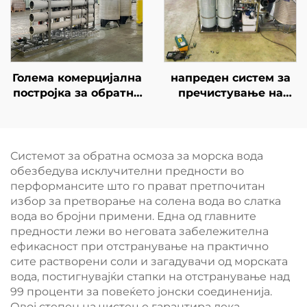
вода
Голема комерцијална
напреден систем за
постројка за обратна
пречистување на
осмоза (RO систем) за
вода со обратна
производство на
осмоза со капацитет
висококвалитетна
од 2000 LPH за
пијачна вода за
индустријална
Системот за обратна осмоза за морска вода
медицински
филтрација на
обезбедува исклучителни предности во
институции, болници
подземна и река
перформансите што го прават претпочитан
и клиники
вода, со сертификати
избор за претворање на солена вода во слатка
CE и ISO
вода во бројни примени. Една од главните
предности лежи во неговата забележителна
ефикасност при отстранување на практично
сите растворени соли и загадувачи од морската
вода, постигнувајќи стапки на отстранување над
99 проценти за повеќето јонски соединенија.
Овој степен на чистење гарантира дека