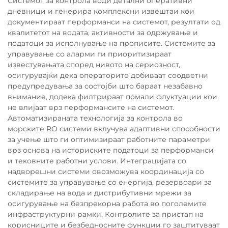
Системот за контрола води детални оперативни
дневници и генерира комплексни извештаи кои
документираат перформанси на системот, резултати од
квалитетот на водата, активности за одржување и
податоци за исполнување на прописите. Системите за
управување со аларми ги приоритизираат
известувањата според нивото на сериозност,
осигурувајќи дека операторите добиваат соодветни
предупредувања за состојби што бараат незабавно
внимание, додека филтрираат помали флуктуации кои
не влијаат врз перформансите на системот.
Автоматизираната технологија за контрола во
морските RO системи вклучува адаптивни способности
за учење што ги оптимизираат работните параметри
врз основа на историските податоци за перформанси
и тековните работни услови. Интеграцијата со
надворешни системи овозможува координација со
системите за управување со енергија, резервоари за
складирање на вода и дистрибутивни мрежи за
осигурување на безпрекорна работа во поголемите
инфраструктурни рамки. Контролите за пристап на
корисниците и безбедносните функции го заштитуваат