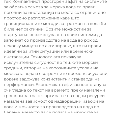
тек. Компактниот просторен зафат на системите
за обратна осмоза за морска вода ги прави
погодни за инсталација на места со ограничено
просторно расположение каде што
традиционалните методи за третман на вода би
биле непрактични. Брзите можностии за
стартување овозможуваат на овие системи да
започнат со производство на вода во рок од
неколку минути по активирање, што ги прави
идеални за итни ситуации или временски
инсталации. Технологијата покажува
исклучителна сигурност во тешките морски
средини, отпорна на корозивните услови на
морската вода и екстремните временски услови,
додека задржува конзистентни стандарди на
перформанси. Економската ефикасност станува
очигледна со текот на времето преку намалени
трошоци за транспортирање на водни ресурси,
намалена зависност од надворешни извори на
вода и можноста за производство на вода по
барање, наместо да се полага на мрежите за