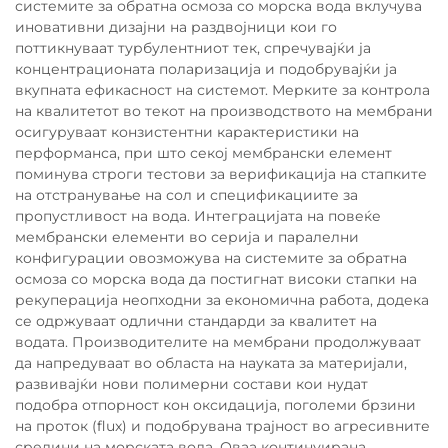
системите за обратна осмоза со морска вода вклучува
иновативни дизајни на раздвојници кои го
поттикнуваат турбулентниот тек, спречувајќи ја
концентрационата поларизација и подобрувајќи ја
вкупната ефикасност на системот. Мерките за контрола
на квалитетот во текот на производството на мембрани
осигуруваат конзистентни карактеристики на
перформанса, при што секој мембрански елемент
поминува строги тестови за верификација на стапките
на отстранување на сол и спецификациите за
пропустливост на вода. Интеграцијата на повеќе
мембрански елементи во серија и паралелни
конфигурации овозможува на системите за обратна
осмоза со морска вода да постигнат високи стапки на
рекуперација неопходни за економична работа, додека
се одржуваат одлични стандарди за квалитет на
водата. Производителите на мембрани продолжуваат
да напредуваат во областа на науката за материјали,
развивајќи нови полимерни состави кои нудат
подобра отпорност кон оксидација, поголеми брзини
на проток (flux) и подобрувана трајност во агресивните
средини на морската вода. Оваа континуирана