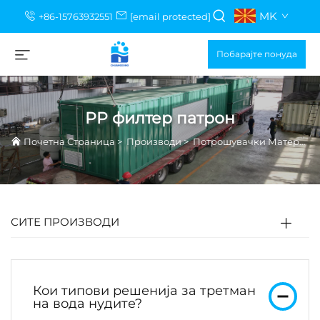
MK
+86-15763932551
[email protected]
Побарајте понуда
PP филтер патрон
Почетна Страница
>
Производи
>
Потрошувачки Материјали за Обработка на Вода
СИТЕ ПРОИЗВОДИ
Кои типови решенија за третман
на вода нудите?