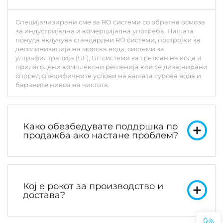
Специјализирани сме за RO системи со обратна осмоза
за индустријална и комерцијална употреба. Нашата
понуда вклучува стандардни RO системи, постројки за
десолинизација на морска вода, системи за
ултрафилтрација (UF), UF системи за третман на вода и
прилагодени комплексни решенија кои се дизајнирани
според специфичните услови на вашата сурова вода и
бараните нивоа на чистота.
Како обезбедувате поддршка по
продажба ако настане проблем?
Кој е рокот за производство и
достава?