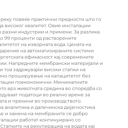
а со
вода, постројка за
за,
третман на вода и
преку повеќе практични предности што го
да високог квалитет. Овие инсталации
филтрациски
о разни индустрии и примени. За разлика
а за
систем за пиење во
до 99 проценти од растворените
литетот на изворната вода. Цената на
на
фарма и куќа
одарение на автоматизираните системи
вода
ргетската ефикасност кај современите
гии. Напредните мембрански материјали и
и тоа задржувајќи високи стапки на
лно проширување на капацитетот без
талации поекономични. Минималните
ето врз животната средина во споредба со
едуваат податоци во реално време за
та и прекини во производството.
 аналитика и далечинска дијагностика
ње и замена на мембраните се добро
талации работат континуирано со
тапките на рекуперација на водата кај