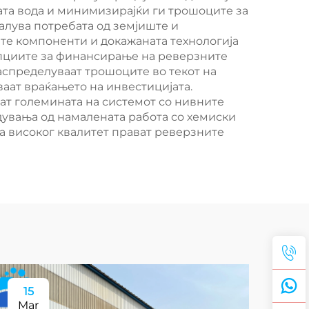
ата вода и минимизирајќи ги трошоците за
алува потребата од земјиште и
те компоненти и докажаната технологија
Опциите за финансирање на реверзните
спределуваат трошоците во текот на
аат враќањето на инвестицијата.
ат големината на системот со нивните
увања од намалената работа со хемиски
а високог квалитет прават реверзните
15
1
Mar
Ma