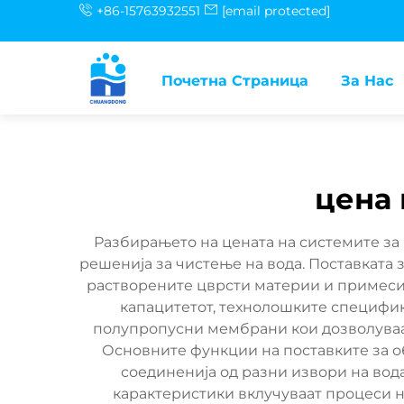
+86-15763932551
[email protected]
Почетна Страница
За Нас
цена 
Разбирањето на цената на системите за 
решенија за чистење на вода. Поставката 
растворените цврсти материи и примесит
капацитетот, технолошките специфик
полупропусни мембрани кои дозволуваат
Основните функции на поставките за об
соединенија од разни извори на вода
карактеристики вклучуваат процеси н