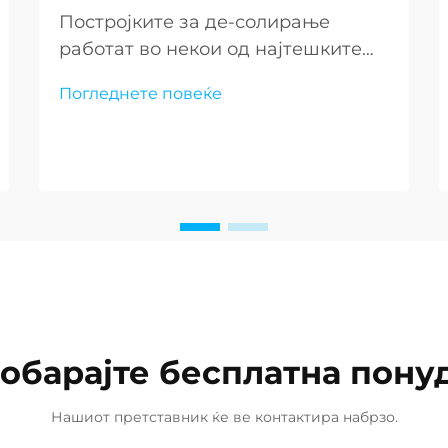
Постројките за де-солирање
работат во некои од најтешките
околини што може да си ги
Погледнете повеќе
замисли човек, каде што морската
вода постојано заплашува
интегритетот на критичната
инфраструктура. Изборот на
соодветни материјали отпорни на
корозија станува од првостепено
значење за осигурување на
долготрајноста...
обарајте бесплатна пону
Нашиот претставник ќе ве контактира набрзо.