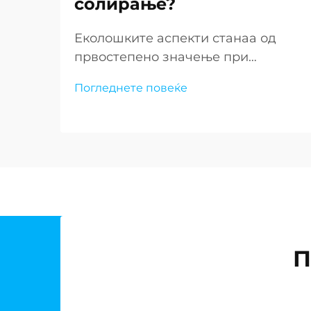
солирање?
Еколошките аспекти станаа од
првостепено значење при
дизајнирањето и експлоатацијата
Погледнете повеќе
на современите постројки за де-
солирање ширум светот. Како што
недостатокот на вода продолжува
да предизвикува заедниците низ
целиот свет, барањето за
одржливи решенија за постројки
за де-солирање...
П