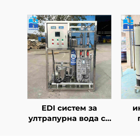
EDI систем за
и
ултрапурна вода со
автоматска
д
индустријална
м