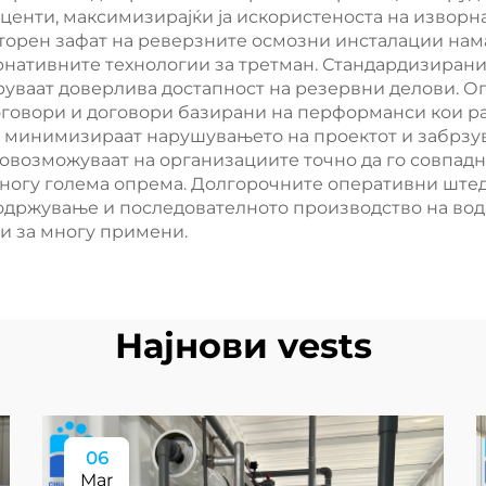
енти, максимизирајќи ја искористеноста на изворн
торен зафат на реверзните осмозни инсталации нам
нативните технологии за третман. Стандардизирани
уруваат доверлива достапност на резервни делови. 
оговори и договори базирани на перформанси кои ра
 минимизираат нарушувањето на проектот и забрзув
овозможуваат на организациите точно да го совпадн
многу голема опрема. Долгорочните оперативни штед
одржување и последователното производство на вод
и за многу примени.
Најнови vests
06
Mar