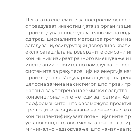
електродионизација
кап
SW
Цената на системите за построени ревер
оправдуваат инвестицијата за организации
тре
произведуваат последователно чиста вода
пи
од традиционалните методи за третман на 
загадувачи, осигурувајќи доверливо квали
експлоатацијата на реверзните осмозни 
кои минимизираат рачното вмешување и на
инсталации значително намалуваат опера
системите за рекуперација на енергија на
производство. Модуларниот дизајн на ре
целосна замена на системот, што прави 
барања за употреба на хемиски средства 
конвенционалните методи за третман. Авт
перформансите, што овозможува проактив
Трошоците за одржување на реверзните о
кои ги идентификуваат потенцијалните пр
установени, што овозможува точна планир
минимално надзорување, што намалува пот