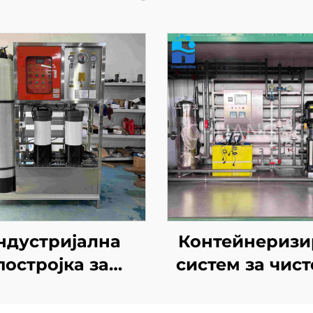
ндустријална
Контейнеризи
постројка за
систем за чис
езолација на
на пијачна во
орска вода со
постројка з