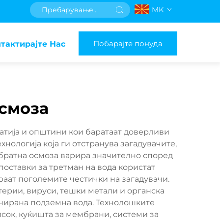
MK
Побарајте понуда
тактирајте Нас
осмоза
јатија и општини кои баратаат доверливи
нологија која ги отстранува загадувачите,
обратна осмоза варира значително според
оставки за третман на вода користат
аат поголемите честички на загадувачи.
терии, вируси, тешки метали и органска
минирана подземна вода. Технолошките
сок, куќишта за мембрани, системи за