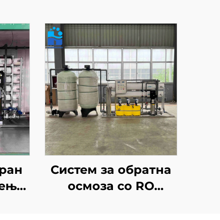
ран
Систем за обратна
тење
осмоза со RO
да,
мембрански филтер
а
за пречистување на