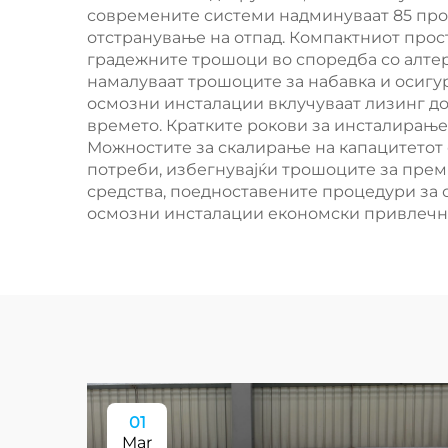
современите системи надминуваат 85 проц
отстранување на отпад. Компактниот прос
градежните трошоци во споредба со алтер
намалуваат трошоците за набавка и осиг
осмозни инсталации вклучуваат лизинг д
времето. Кратките рокови за инсталирање
Можностите за скалирање на капацитетот 
потреби, избегнувајќи трошоците за пре
средства, поедноставените процедури за 
осмозни инсталации економски привлечн
01
Mar