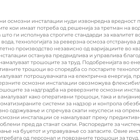
ацитет 10 т/ден,
третман на вод
RO-систем за
реверзно осмо
зни осмозни инсталации нуди извонредна вредност 
те кои имаат потреба од решенија за третман на во
тман на вода за
машина за
 што ги исполнува строгите стандарди за квалитет в
јачна употреба
реверзно осмоз
вода, технологијата за реверзна осмоза отстранува 
тетно производство независно од варијациите во ква
индустријал
инсталации останува предвидлива и управлива благ
филтрација на 
малуваат трошоците за труд. Подобренијата во ене
тивните трошоци во споредба со постарите техноло
малуваат потрошувачката на електрична енергија, пр
верзните осмозни инсталации овозможува флексиби
трошоците за надградба на реверзните осмозни инс
намалуваат како оперативни трошоци, така и влијани
оматизираните системи за надзор и контрола обезб
но одржување и спречува скапи неуспеси на опрема
смозни инсталации се намалуваат преку предиктивна
облеми пред да станат скапи. Распоредите за чисте
ање на буџетот и управување со запасите. Овие инс
ребата од персонал и поврзаните трошоци за труд. С