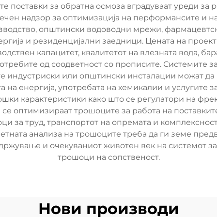
е поставки за обратна осмоза вградуваат уреди за 
лечен надзор за оптимизација на перформансите и 
водство, општински водоводни мрежи, фармацевтска
ргија и резиденцијални заедници. Цената на проект
одствен капацитет, квалитетот на влезната вода, ба
 потребите од соодветност со прописите. Системите 
ите индустриски или општински инсталации можат да 
 на енергија, употребата на хемикалии и услугите 
шки карактеристики како што се регулатори на фрек
се оптимизираат трошоците за работа на поставките 
ци за труд, транспортот на опремата и комплексноста
етната анализа на трошоците треба да ги земе пред
одржување и очекуваниот животен век на системот 
трошоци на сопственост.
Нови производи