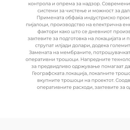
контрола и опрема за надзор. Современит
системи за чистење и можност за да
Примената обфаќа индустриско произ
пијалоци, производство на електрична ене
фактори како што се дневниот произв
захтевите за подготовка на локацијата и
струпат илјади долари, додека голем
Замената на мембраните, потрошувачката
оперативни трошоци. Напредните техноло
за предвидливо одржување помагаат да 
Географската локација, локалните трошо
вкупните трошоци на проектот. Соодв
оперативните расходи, захтевите за 