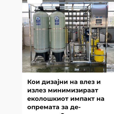
Кои дизајни на влез и
излез минимизираат
еколошкиот импакт на
опремата за де-