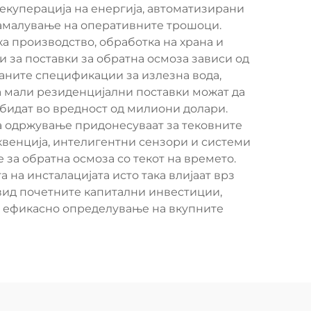
рекуперација на енергија, автоматизирани
намалување на оперативните трошоци.
 производство, обработка на храна и
и за поставки за обратна осмоза зависи од
раните спецификации за излезна вода,
за мали резиденцијални поставки можат да
бидат во вредност од милиони долари.
за одржување придонесуваат за тековните
венција, интелигентни сензори и системи
за обратна осмоза со текот на времето.
 на инсталацијата исто така влијаат врз
вид почетните капитални инвестиции,
за ефикасно определување на вкупните