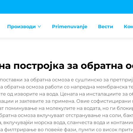
Производи
Primenuvanje
Вести
Кон
на постројка за обратна 
поставки за обратна осмоза е суштинско за претпри
за обратна осмоза работи со напредна мембранска тех
е од изворите на вода. Цената на инсталациите за 
ации и захтевите за примена. Овие софистицирани п
 поминување на молекулите на водата, но ги блокир
ратна осмоза вклучуваат отстранување на соли, бак
, вклучувајќи морска вода, сланчеста вода и конта
а филтрирање во повеќе фази, пумпи со висок прити