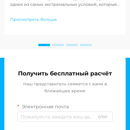
одних из самых экстремальных условий, которые
только можно себе представить: морская вода
постоянно угрожает целостности критически
Просмотреть больше
важной инфраструктуры. Выбор соответствующих
коррозионностойких материалов становится
первостепенным требованием для обеспечения
долгосрочной…
Получить бесплатный расчёт
Наш представитель свяжется с вами в
ближайшее время.
Электронная почта
0/100