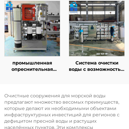
повторного
сертифицированные
использования воды,
по стандартам CE/ISO
сельскохозяйственных
| Промышленная
нужд и
система обратного
рециркуляции
осмоса
сточных вод
производительностью
50–500 м³/сут
промышленная
Система очистки
опреснительная
воды с возможностью
установка для
индивидуального
морской воды
выбора
мощностью 10 т/сут,
производительности;
система водоочистки
обратноосмотическая
Очистные сооружения для морской воды
SWRO для получения
(RO) система для
предлагают множество весомых преимуществ,
питьевой воды
бытового и
которые делают их необходимыми объектами
промышленного
инфраструктурных инвестиций для регионов с
водоснабжения с
дефицитом пресной воды и растущих
фильтрацией
населённых пунктов. Эти комплексы