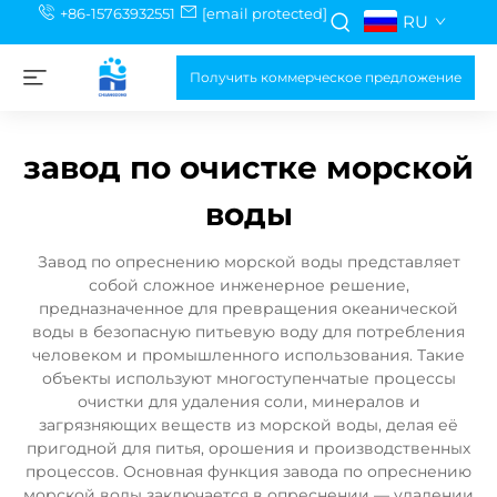
+86-15763932551
[email protected]
RU
Получить коммерческое предложение
завод по очистке морской
воды
Завод по опреснению морской воды представляет
собой сложное инженерное решение,
предназначенное для превращения океанической
воды в безопасную питьевую воду для потребления
человеком и промышленного использования. Такие
объекты используют многоступенчатые процессы
очистки для удаления соли, минералов и
загрязняющих веществ из морской воды, делая её
пригодной для питья, орошения и производственных
процессов. Основная функция завода по опреснению
морской воды заключается в опреснении — удалении