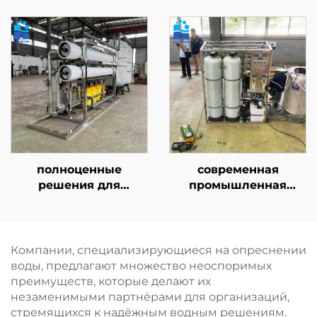
электродеионизацией
промышленного
(EDI), автоматическая
повторного
промышленная
использования воды,
система очистки
сельскохозяйственных
методом
нужд и
электродеионизации
рециркуляции
сточных вод
полноценные
современная
решения для
промышленная
водоподготовки
система очистки
мощностью 10 м³,
воды методом
включающие систему
обратного осмоса
обратного осмоса для
производительностью
Компании, специализирующиеся на опреснении
муниципального
2000 л/ч для
воды, предлагают множество неоспоримых
водоснабжения
фильтрации
преимуществ, которые делают их
подземных и речных
незаменимыми партнёрами для организаций,
вод с сертификатами
стремящихся к надёжным водным решениям.