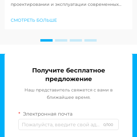
проектировании и эксплуатации современных
опреснительных объектов по всему миру. По
мере того как нехватка пресной воды продолжает
СМОТРЕТЬ БОЛЬШЕ
ставить под угрозу сообщества по всему земному
шару, растёт спрос на устойчивые решения в
области опреснения воды…
Получите бесплатное
предложение
Наш представитель свяжется с вами в
ближайшее время.
Электронная почта
0/100