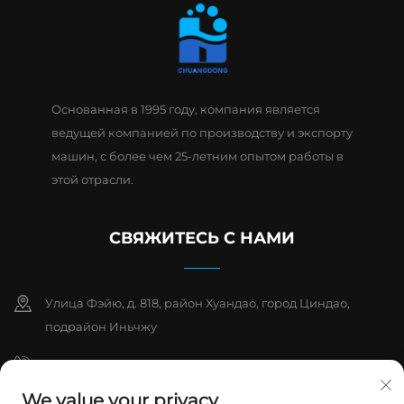
Основанная в 1995 году, компания является
ведущей компанией по производству и экспорту
машин, с более чем 25-летним опытом работы в
этой отрасли.
СВЯЖИТЕСЬ С НАМИ
Улица Фэйю, д. 818, район Хуандао, город Циндао,
подрайон Иньчжу
+86-15763932551
We value your privacy