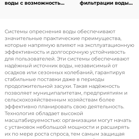
воды с возможностью
фильтрации воды
обратного осмоса
индивидуального
ёмкостью 10 т,
выбора
установка очистки
производительности;
методом обратного
обратноосмотическая
осмоса (RO),
Системы опреснения воды обеспечивают
(RO) система для
двухступенчатая
значительные практические преимущества,
бытового и
система, 20 т/л, в
которые напрямую влияют на эксплуатационную
промышленного
продаже
эффективность и долгосрочную устойчивость
водоснабжения с
для пользователей. Эти системы обеспечивают
фильтрацией
надёжный источник воды, независимый от
высокой степени
осадков или сезонных колебаний, гарантируя
чистоты
стабильные поставки даже в периоды
продолжительной засухи. Такая надёжность
позволяет муниципалитетам, предприятиям и
сельскохозяйственным хозяйствам более
эффективно планировать свою деятельность.
Технология обладает высокой
масштабируемостью: организации могут начать
с установок небольшой мощности и расширять
их по мере роста спроса, тем самым защищая