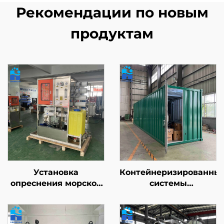
Рекомендации по новым
продуктам
Установка
Контейнеризированны
опреснения морской
системы
воды,
водоочистки,
крупногабаритная
сертифицированные
солнечная
по стандартам CE/ISO