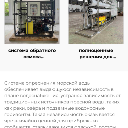
контейнеризированная
| Промышленная
система обратного
система обратного
осмоса,
осмоса
опреснительная
производительностью
установка для
50–500 м³/сут
морской воды
система обратного
полноценные
осмоса
решения для
производительностью
водоподготовки
30 м³/сут с фильтром
мощностью 10 м³,
и мембранами RO,
включающие систему
установка
обратного осмоса для
Система опреснения морской воды
водоочистки для
муниципального
обеспечивает выдающуюся независимость в
опреснения морской
водоснабжения
плане водоснабжения, устраняя зависимость от
воды
традиционных источников пресной воды, таких
как реки, озёра и подземные водоносные
горизонты. Такая независимость оказывается
чрезвычайно ценной для прибрежных
сообществ, сталкивающихся с засухой, ростом