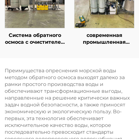
проектов прямого
продаже
потребления
питьевой воды
Система обратного
современная
осмоса с очистителем
промышленная
на основе мембраны
система очистки
обратного осмоса,
воды методом
установка для
обратного осмоса
очистки воды,
производительностью
Преимущества опреснения морской воды
фильтрационная
2000 л/ч для
методом обратного осмоса выходят далеко за
система для
фильтрации
рамки простого производства воды и
питьевой воды в
подземных и речных
обеспечивают трансформационные выгоды,
фермерских домах
вод с сертификатами
направленные на решение критически важных
CE и ISO
задач водной безопасности, а также приносят
экономическую и экологическую пользу. Во-
первых, эта технология обеспечивает
исключительное качество воды, которое
последовательно превосходит стандарты
городского водопроводного водоснабжения,