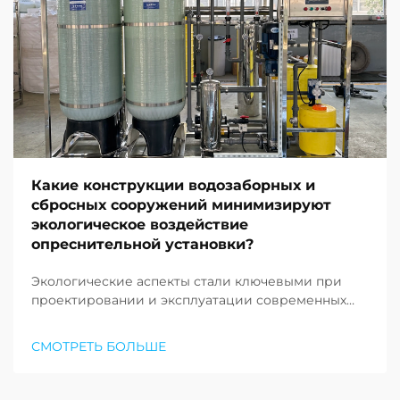
Какие конструкции водозаборных и
сбросных сооружений минимизируют
экологическое воздействие
опреснительной установки?
Экологические аспекты стали ключевыми при
проектировании и эксплуатации современных
опреснительных объектов по всему миру. По
мере того как нехватка пресной воды продолжает
СМОТРЕТЬ БОЛЬШЕ
ставить под угрозу сообщества по всему земному
шару, растёт спрос на устойчивые решения в
области опреснения воды…