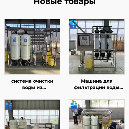
Новые товары
система очистки
Машина для
воды из
фильтрации воды
нержавеющей стали
ёмкостью 10 т,
с антикоррозионной
установка очистки
защитой,
методом обратного
производительность
осмоса (RO),
3000 л/ч, установка
двухступенчатая
обратного осмоса для
система, 20 т/л, в