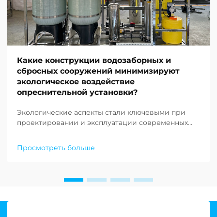
Какие конструкции водозаборных и
сбросных сооружений минимизируют
экологическое воздействие
опреснительной установки?
Экологические аспекты стали ключевыми при
проектировании и эксплуатации современных
опреснительных объектов по всему миру. По
мере того как нехватка пресной воды продолжает
Просмотреть больше
ставить под угрозу сообщества по всему земному
шару, растёт спрос на устойчивые решения в
области опреснения воды…