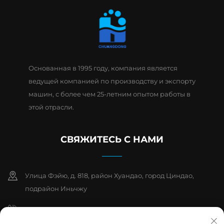
Основанная в 1995 году, компания является
ведущей компанией по производству и экспорту
машин, с более чем 25-летним опытом работы в
этой отрасли.
СВЯЖИТЕСЬ С НАМИ
Улица Фэйю, д. 818, район Хуандао, город Циндао,
подрайон Иньчжу
+86-15763932551