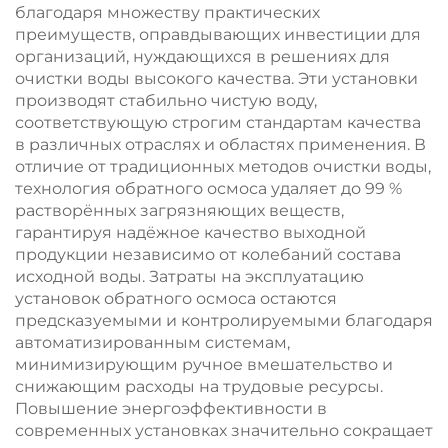
для промышленной
система для
благодаря множеству практических
фильтрации воды
питьевой воды в
преимуществ, оправдывающих инвестиции для
фермерских домах
организаций, нуждающихся в решениях для
очистки воды высокого качества. Эти установки
производят стабильно чистую воду,
соответствующую строгим стандартам качества
в различных отраслях и областях применения. В
отличие от традиционных методов очистки воды,
технология обратного осмоса удаляет до 99 %
растворённых загрязняющих веществ,
гарантируя надёжное качество выходной
продукции независимо от колебаний состава
исходной воды. Затраты на эксплуатацию
установок обратного осмоса остаются
предсказуемыми и контролируемыми благодаря
автоматизированным системам,
минимизирующим ручное вмешательство и
снижающим расходы на трудовые ресурсы.
Повышение энергоэффективности в
современных установках значительно сокращает