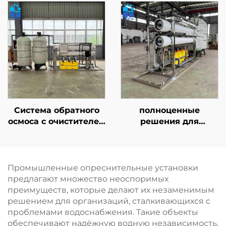
(EDI), автоматическая
сертифицированные
промышленная
по стандартам CE/ISO
система очистки
| Промышленная
методом
система обратного
электродеионизации
осмоса
производительностью
50–500 м³/сут
Система обратного
полноценные
осмоса с очистителем
решения для
на основе мембраны
водоподготовки
обратного осмоса,
мощностью 10 м³,
установка для
включающие систему
очистки воды,
обратного осмоса для
Промышленные опреснительные установки
фильтрационная
муниципального
предлагают множество неоспоримых
система для
водоснабжения
преимуществ, которые делают их незаменимым
питьевой воды в
решением для организаций, сталкивающихся с
фермерских домах
проблемами водоснабжения. Такие объекты
обеспечивают надёжную водную независимость,