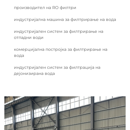
производител на RO филтри
индустријална машина за филтрирање на вода
индустријален систем за филтрирање на
отпадни води
комерцијална постројка за филтрирање на
вода
индустријален систем за филтрација на
дејонизирана вода