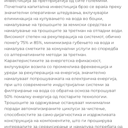
инвестиција за претпријатија од сите големини.
Почетната капитална инвестиција брзо се враќа преку
значителни оперативни штедувања, вклучувајќи
елиминација на купувањето на вода во боцки,
намалување на трошоците за хемиски средства и
намалување на трошоците за третман на отпадни води.
Високиот степен на рекуперација на системот, обично
помеѓу 75% и 85%, минимизира губењето на вода и
намалува сметките за комунални услуги во споредба
со алтернативните методи за третман.
Карактеристиките за енергетска ефикасност,
вклучувајќи возила со променлива фреквенција и
уреди за рекуперација на енергија, значително
намалуваат потрошувачката на електрична енергија,
при што современите индустријални системи за
филтрирање на вода со обратна осмоза потрошуват
50% помалку енергија од постарите технологии.
Трошоците за одржување остануваат минимални
поради автоматизираните циклуси за чистење,
способностите за само-дијагностика и издржливата
конструкција на компонентите, што ги проширува
интервалите за сервисирање и намалува потребата од