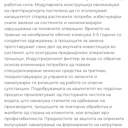
работна сила. Модуларната конструкција овозможува
на претпријатијата постепено да го зголемуваат
капацитетот според растечките потреби, избегнувајќи
скапи замени на системите и минимизирајќи
нарушувања на тековните операции. Времето на
траење на мембраните обично изнесува 3–5 години со
соодветно одржување, а трошоците за замена
претставуваат само дел од вкупната инвестиција во
системот, што осигурува предвидливи оперативни
трошоци. Индустријалниот филтер за вода со обратна
осмоза елиминира потребата од повеќе
специјализирани хемиски средства за третман,
поедноставувајќи ја управата со запасите и
намалувајќи ги ризиците од работа со опасни
супстанции. Подобрувањата на квалитетот во подолни
процеси произлегуваат од постојаната чистота на
водата, што намалува стапките на одбивање на
производите, трошоците за повторна обработка и
жалбите од страна на клиентите, кои влијаат врз
профитабилноста. Предностите за заштита на опремата
вклучуваат намалување на формирањето на натрупани