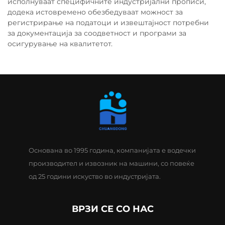
исполнуваат специфичните индустријални прописи,
додека истовремено обезбедуваат можност за
регистрирање на податоци и извештајност потребни
за документација за соодветност и програми за
осигурување на квалитетот.
Основана во 1995 година, компанијата е водечки
производител и извозник на машини, со повеќе
од 25 години искуство во индустријата.
ВРЗИ СЕ СО НАС