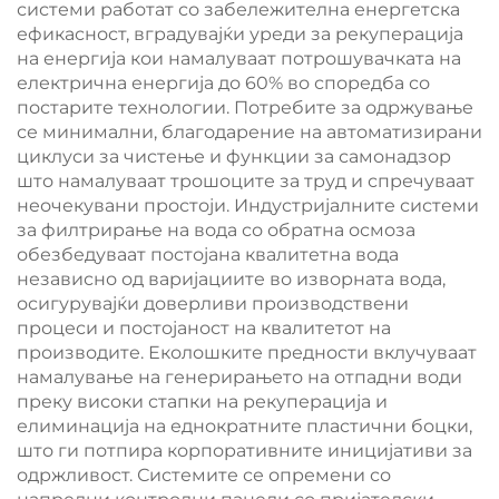
системи работат со забележителна енергетска
ефикасност, вградувајќи уреди за рекуперација
на енергија кои намалуваат потрошувачката на
електрична енергија до 60% во споредба со
постарите технологии. Потребите за одржување
се минимални, благодарение на автоматизирани
циклуси за чистење и функции за самонадзор
што намалуваат трошоците за труд и спречуваат
неочекувани простоји. Индустријалните системи
за филтрирање на вода со обратна осмоза
обезбедуваат постојана квалитетна вода
независно од варијациите во изворната вода,
осигурувајќи доверливи производствени
процеси и постојаност на квалитетот на
производите. Еколошките предности вклучуваат
намалување на генерирањето на отпадни води
преку високи стапки на рекуперација и
елиминација на еднократните пластични боцки,
што ги потпира корпоративните иницијативи за
одржливост. Системите се опремени со