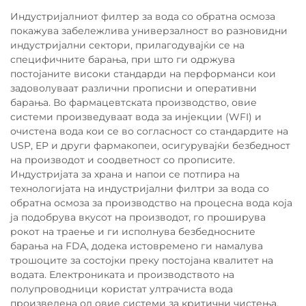
Индустријалниот филтер за вода со обратна осмоза
покажува забележлива универзалност во разновидни
индустријални сектори, прилагодувајќи се на
специфичните барања, при што ги одржува
постојаните високи стандарди на перформанси кои
задоволуваат различни прописни и оперативни
барања. Во фармацевтската производство, овие
системи произведуваат вода за инјекции (WFI) и
очистена вода кои се во согласност со стандардите на
USP, EP и други фармакопеи, осигурувајќи безбедност
на производот и соодветност со прописите.
Индустријата за храна и напои се потпира на
технологијата на индустријални филтри за вода со
обратна осмоза за производство на процесна вода која
ја подобрува вкусот на производот, го проширува
рокот на траење и ги исполнува безбедносните
барања на FDA, додека истовремено ги намалува
трошоците за состојки преку постојана квалитет на
водата. Електрониката и производството на
полупроводници користат ултрачиста вода
произведена од овие системи за критични чистења,