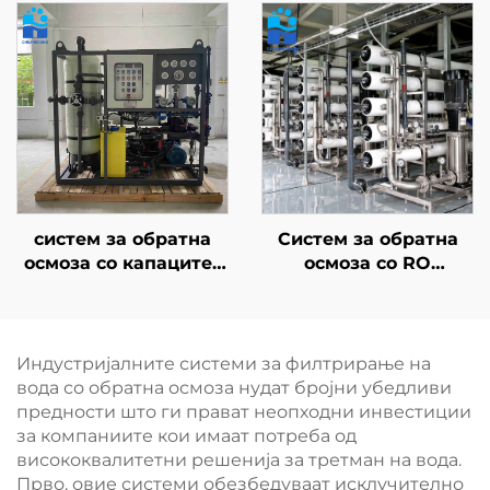
за индустријално
за обратна осмоза
повторно користење
(RO) со голем
на вода, земјоделство
капацитет во соларни
и рециклирање на
контейнери,
отпадни води
постројка за
десолинизација на
морска вода
систем за обратна
Систем за обратна
осмоза со капацитет
осмоза со RO
30 м³/ден, филтер за
мембрански филтер
вода со RO-
за пречистување на
мембрана, постројка
вода, постројка за
за третман на вода за
третман на вода и
Индустријалните системи за филтрирање на
дезолација на морска
филтрациски систем
вода со обратна осмоза нудат бројни убедливи
вода
за пиење во фарма и
предности што ги прават неопходни инвестиции
куќа
за компаниите кои имаат потреба од
висококвалитетни решенија за третман на вода.
Прво, овие системи обезбедуваат исклучително