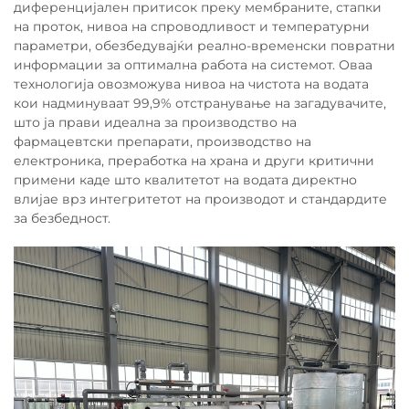
диференцијален притисок преку мембраните, стапки
на проток, нивоа на спроводливост и температурни
параметри, обезбедувајќи реално-временски повратни
информации за оптимална работа на системот. Оваа
технологија овозможува нивоа на чистота на водата
кои надминуваат 99,9% отстранување на загадувачите,
што ја прави идеална за производство на
фармацевтски препарати, производство на
електроника, преработка на храна и други критични
примени каде што квалитетот на водата директно
влијае врз интегритетот на производот и стандардите
за безбедност.