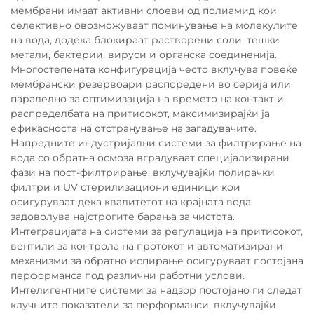
мембрани имаат активни слоеви од полиамид кои
селективно овозможуваат поминување на молекулите
на вода, додека блокираат растворени соли, тешки
метали, бактерии, вируси и органска соединенија.
Многостепената конфигурација често вклучува повеќе
мембрански резервоари распоредени во серија или
паралелно за оптимизација на времето на контакт и
распределбата на притисокот, максимизирајќи ја
ефикасноста на отстранување на загадувачите.
Напредните индустријални системи за филтрирање на
вода со обратна осмоза вградуваат специјализирани
фази на пост-филтрирање, вклучувајќи полирачки
филтри и UV стерилизациони единици кои
осигуруваат дека квалитетот на крајната вода
задоволува најстрогите барања за чистота.
Интеграцијата на системи за регулација на притисокот,
вентили за контрола на протокот и автоматизирани
механизми за обратно испирање осигуруваат постојана
перформанса под различни работни услови.
Интелигентните системи за надзор постојано ги следат
клучните показатели за перформанси, вклучувајќи