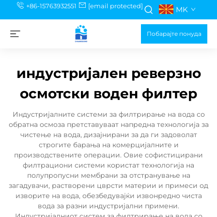
+86-15763932551
[email protected]
MK
Побарајте понуда
индустријален реверзно
осмотски воден филтер
Индустријалните системи за филтрирање на вода со
обратна осмоза претставуваат напредна технологија за
чистење на вода, дизајнирани за да ги задоволат
строгите барања на комерцијалните и
производствените операции. Овие софистицирани
филтрациони системи користат технологија на
полупропусни мембрани за отстранување на
загадувачи, растворени цврсти материи и примеси од
изворите на вода, обезбедувајќи извонредно чиста
вода за разни индустријални примени.
Индустријалниот систем за филтрирање на вода со