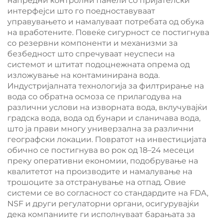
напредни контролни панели со пријателски
интерфејси што го поедноставуваат
управувањето и намалуваат потребата од обука
на вработените. Повеќе сигурност се постигнува
со резервни компоненти и механизми за
безбедност што спречуваат неуспеси на
системот и штитат подоцнежната опрема од
изложување на контаминирана вода.
Индустријалната технологија за филтрирање на
вода со обратна осмоза се прилагодува на
различни услови на изворната вода, вклучувајќи
градска вода, вода од бунари и сланичава вода,
што ја прави многу универзална за различни
географски локации. Повратот на инвестицијата
обично се постигнува во рок од 18–24 месеци
преку оперативни економии, подобрување на
квалитетот на производите и намалување на
трошоците за отстранување на отпад. Овие
системи се во согласност со стандардите на FDA,
NSF и други регулаторни органи, осигурувајќи
дека компаниите ги исполнуваат барањата за