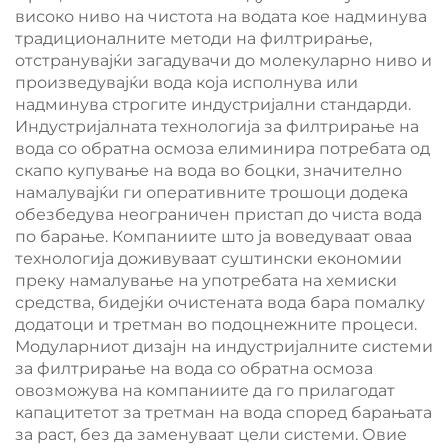
високо ниво на чистота на водата кое надминува
традиционалните методи на филтрирање,
отстранувајќи загадувачи до молекуларно ниво и
произведувајќи вода која исполнува или
надминува строгите индустријални стандарди.
Индустријалната технологија за филтрирање на
вода со обратна осмоза елиминира потребата од
скапо купување на вода во боцки, значително
намалувајќи ги оперативните трошоци додека
обезбедува неограничен пристап до чиста вода
по барање. Компаниите што ја воведуваат оваа
технологија доживуваат суштински економии
преку намалување на употребата на хемиски
средства, бидејќи очистената вода бара помалку
додатоци и третман во подоцнежните процеси.
Модуларниот дизајн на индустријалните системи
за филтрирање на вода со обратна осмоза
овозможува на компаниите да го прилагодат
капацитетот за третман на вода според барањата
за раст, без да заменуваат цели системи. Овие