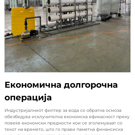
Економична долгорочна
операција
Индустријалниот филтер за вода со обратна осмоза
обезбедува исклучителна економска ефикасност преку
повеќе економски предности кои се зголемуваат со
текот на времето, што го прави паметна финансиска