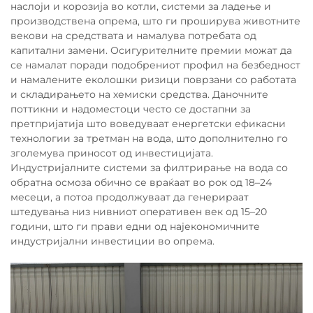
наслоји и корозија во котли, системи за ладење и
производствена опрема, што ги проширува животните
векови на средствата и намалува потребата од
капитални замени. Осигурителните премии можат да
се намалат поради подобрениот профил на безбедност
и намалените еколошки ризици поврзани со работата
и складирањето на хемиски средства. Даночните
поттикни и надоместоци често се достапни за
претпријатија што воведуваат енергетски ефикасни
технологии за третман на вода, што дополнително го
зголемува приносот од инвестицијата.
Индустријалните системи за филтрирање на вода со
обратна осмоза обично се враќаат во рок од 18–24
месеци, а потоа продолжуваат да генерираат
штедувања низ нивниот оперативен век од 15–20
години, што ги прави едни од најекономичните
индустријални инвестиции во опрема.