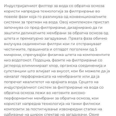
Индустријалниот филтер за вода со обратна осмоза
користи напредна технологија за филтрирање во
повеќе фази која го разликува од конвенционалните
системи за третман на вода. Овој комплексен пристап
започнува со пред-филтрирање, дизајнирано да ги
заштити деликатните мембрани за обратна осмоза од
штета и прематурно загадување. Првата фаза обично
вклучува седиментни филтри кои ги отстрануваат
честичките, прашината и отпадот поголеми од 5
микрони, спречувајќи физичка штета на компонентите
низ водотокот. Подоцна, фазите на филтрирање со
јаглерод елиминираат хлор, органска соединенија и
супстанции што влијаат на вкусот, кои би можеле да ја
намалат перформансата на мембраните или да ја
попречат квалитетот на крајната вода. Срцето на
индустријалниот систем за филтрирање на вода со
обратна осмоза лежи во неговите високо-
перформантни мембрани за обратна осмоза, кои
користат напредна технологија на танки филмски
композити за постигнување извонредни стапки на
одбивање на широк спектар на загадувачи. Овие