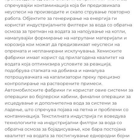
спречувајќи контаминација која би предизвикала
неуспеси на производите и скапо стрување повторно
работа. Објектите за генерирање на енергија ги
користат индустријалните филтери за вода со обратна
осмоза за третман на водата за напојување на котли,
намалувајќи формирање на натрупани материјали и
корозија кои можат да предизвикаат неуспеси на
опремата и непланирани исклучувања. Хемиските
фабрики имаат корист од прилагодена квалитет на
водата која оптимизира условите за реакција,
подобрува стапката на добивка и намалува
потрошувачката на катализатори преку прецизно
контролирање на растворените примеси.
Автомобилските фабрики ги користат овие системи за
операции во бојлерски кабини, финални операции за
исцедување и дополнителна вода за системи за
ладење, што спречува појава на петна и проблеми со
контаминација. Текстилната индустрија ги воведува
технологиите на индустријални филтри за вода со
обратна осмоза за бојадисување, кое бара постојана
квалитет на водата за постигнување еднородни бојни