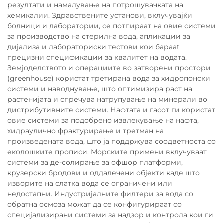
резултати и намалување на потрошувачката на
хемикалии. Здравствените установи, вклучувајќи
болници и лаборатории, се потпираат на овие системи
за производство на стерилна вода, апликации за
дијализа и лабораториски тестови кои барaat
прецизни спецификации за квалитет на водата.
Земјоделството и операциите во затворени простори
(greenhouse) користат третирана вода за хидропонски
системи и наводнување, што оптимизира раст на
растенијата и спречува натрупување на минерали во
дистрибутивните системи. Нафтата и гасот ги користат
овие системи за подобрено извлекување на нафта,
хидраулично фрактурирање и третман на
произведената вода, што ја поддржува соодветноста со
еколошките прописи. Морските примени вклучуваат
системи за де-солирање за офшор платформи,
крузерски бродови и оддалечени објекти каде што
изворите на слатка вода се ограничени или
недостапни. Индустријалните филтери за вода со
обратна осмоза можат да се конфигурираат со
специјализирани системи за надзор и контрола кои ги