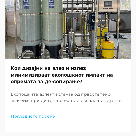
Кои дизајни на влез и излез
минимизираат еколошкиот импакт на
опремата за де-солирање?
Еколошките аспекти станаа од првостепено
значење при дизајнирањето и експлоатацијата на
современите постројки за де-солирање ширум
светот. Како што недостатокот на вода
Погледнете повеќе
продолжува да предизвикува заедниците низ
целиот свет, барањето за одржливи решенија за
постројки за де-солирање...