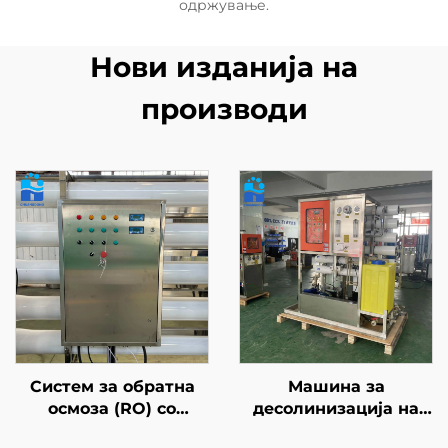
одржување.
Нови изданија на
производи
Систем за обратна
Машина за
осмоза (RO) со
десолинизација на
ултрафилтрација (UF)
морска вода, система