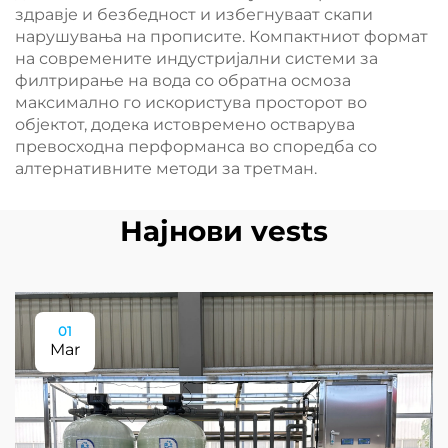
здравје и безбедност и избегнуваат скапи
нарушувања на прописите. Компактниот формат
на современите индустријални системи за
филтрирање на вода со обратна осмоза
максимално го искористува просторот во
објектот, додека истовремено остварува
превосходна перформанса во споредба со
алтернативните методи за третман.
Најнови vests
01
Mar