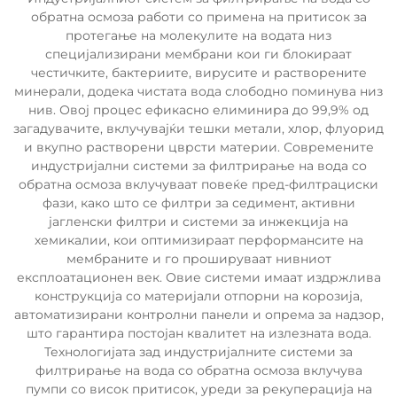
обратна осмоза работи со примена на притисок за
протегање на молекулите на водата низ
специјализирани мембрани кои ги блокираат
честичките, бактериите, вирусите и растворените
минерали, додека чистата вода слободно поминува низ
нив. Овој процес ефикасно елиминира до 99,9% од
загадувачите, вклучувајќи тешки метали, хлор, флуорид
и вкупно растворени цврсти материи. Современите
индустријални системи за филтрирање на вода со
обратна осмоза вклучуваат повеќе пред-филтрациски
фази, како што се филтри за седимент, активни
јагленски филтри и системи за инжекција на
хемикалии, кои оптимизираат перформансите на
мембраните и го прошируваат нивниот
експлоатационен век. Овие системи имаат издржлива
конструкција со материјали отпорни на корозија,
автоматизирани контролни панели и опрема за надзор,
што гарантира постојан квалитет на излезната вода.
Технологијата зад индустријалните системи за
филтрирање на вода со обратна осмоза вклучува
пумпи со висок притисок, уреди за рекуперација на