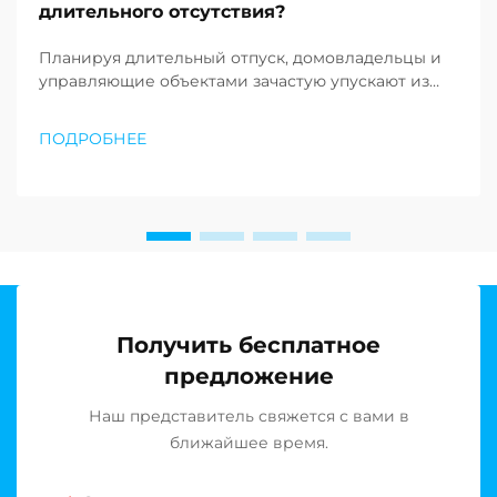
длительного отсутствия?
Планируя длительный отпуск, домовладельцы и
управляющие объектами зачастую упускают из
виду важнейшую задачу технического
обслуживания, которая может предотвратить
ПОДРОБНЕЕ
дорогостоящий ущерб и продлить срок службы
системы. Ваша система обратного осмоса требует
специальной подготовки и процедур хранения...
Получить бесплатное
предложение
Наш представитель свяжется с вами в
ближайшее время.