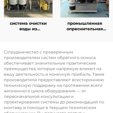
50–500 м³/сут
муниципального и
коммунального
водоснабжения
система очистки
промышленная
воды из
опреснительная
нержавеющей стали
установка для
с антикоррозионной
морской воды
защитой,
мощностью 10 т/сут,
производительность
система водоочистки
Сотрудничество с проверенным
3000 л/ч, установка
SWRO для получения
производителем систем обратного осмоса
обратного осмоса для
питьевой воды
обеспечивает значительные практические
проектов прямого
преимущества, которые напрямую влияют на
потребления
вашу деятельность и конечную прибыль. Такие
питьевой воды
производители предоставляют всестороннюю
техническую поддержку на протяжении всего
жизненного цикла оборудования — от
первоначальной консультации и
проектирования системы до рекомендаций по
монтажу и помощи в текущем техническом