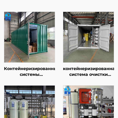
Контейнеризированные
контейнеризированная
системы
система очистки
водоочистки,
воды
сертифицированные
производительностью
по стандартам CE/ISO
20–40 т/ч, установка
| Промышленная
для очистки воды на
система обратного
основе системы
осмоса
обратного осмоса
производительностью
(RO) для