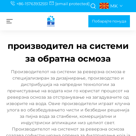
+86-15763932551
[email protected]
MK
Побарајте понуда
производител на системи
за обратна осмоза
Производителот на системи за реверзна осмоза е
специјализиран за дизајнирање, производство и
дистрибуција на напредни технологии за
пречистување на водата кои го користат процесот на
реверзна осмоза за отстранување на загадувачите од
изворите на вода. Овие производители играат клучна
улога во обезбедувањето чисти и безбедни решенија
за пијна вода за станбени, комерцијални и
индустриски апликации низ целиот свет.
Производителот на системот за реверзна осмоза
создава софистицирана опрема за филтрирање која ја