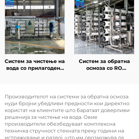
постројка, постројка
дезолација, опрема
за третман на вода,
за дезолација на
систем за обратна
подземни води и
осмоза, водни
бунари, машина за
почистувачи со RO
обратна осмоза
мембрана
Систем за чистење на
Систем за обратна
вода со прилагодена
осмоза со RO
капацитетност –
мембрански филтер
систем за обратна
за пречистување на
осмоза за
вода, постројка за
домаќинства и
третман на вода и
Производителот на системи за обратна осмоза
индустријски
филтрациски систем
нуди бројни убедливи предности кои директно
процеси со вода, со
за пиење во фарма и
користат на клиентите што баратаат доверливи
филтрација на висок
куќа
решенија за чистење на вода. Овие
квалитет
производители обезбедуваат комплексна
техничка стручност стекната преку години на
истражување и развој, што им овозможува да