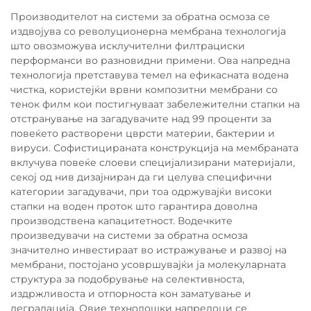
Производителот на системи за обратна осмоза се
издвојува со револуционерна мембрана технологија
што овозможува исклучителни филтрациски
перформанси во разновидни примени. Ова напредна
технологија претставува темел на ефикасната водена
чистка, користејќи врвни композитни мембрани со
тенок филм кои постигнуваат забележителни стапки на
отстранување на загадувачите над 99 проценти за
повеќето растворени цврсти материи, бактерии и
вируси. Софистицираната конструкција на мембраната
вклучува повеќе слоеви специјализирани материјали,
секој од нив дизајниран да ги целува специфични
категории загадувачи, при тоа одржувајќи високи
стапки на воден проток што гарантира доволна
производствена капацитетност. Водечките
произведувачи на системи за обратна осмоза
значително инвестираат во истражување и развој на
мембрани, постојано усовршувајќи ја молекуларната
структура за подобрување на селективноста,
издржливоста и отпорноста кон заматување и
деградација. Овие технолошки напредоци се