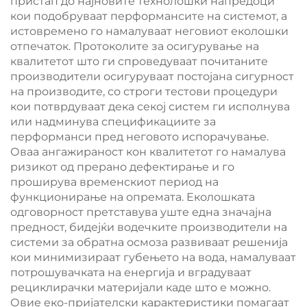
пристап до најновите технолошки напредоци
кои подобруваат перформансите на системот, а
истовремено го намалуваат неговиот еколошки
отпечаток. Протоколите за осигурување на
квалитетот што ги спроведуваат почитаните
производители осигуруваат постојана сигурност
на производите, со строги тестови процедури
кои потврдуваат дека секој систем ги исполнува
или надминува спецификациите за
перформанси пред неговото испорачување.
Оваа ангажираност кон квалитетот го намалува
ризикот од прерано дефектирање и го
проширува временскиот период на
функционирање на опремата. Еколошката
одговорност претставува уште една значајна
предност, бидејќи водечките производители на
системи за обратна осмоза развиваат решенија
кои минимизираат губењето на вода, намалуваат
потрошувачката на енергија и вградуваат
рециклирачки материјали каде што е можно.
Овие еко-пријателски карактеристики помагаат