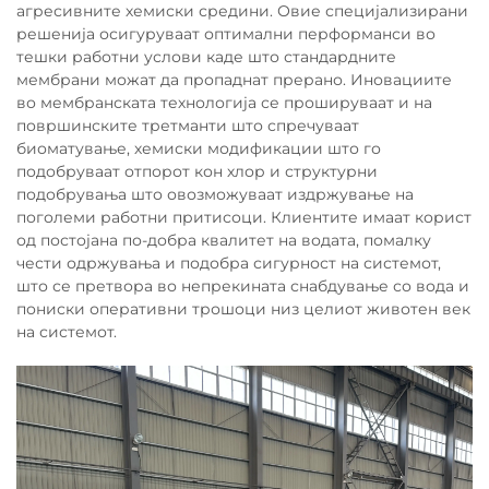
агресивните хемиски средини. Овие специјализирани
решенија осигуруваат оптимални перформанси во
тешки работни услови каде што стандардните
мембрани можат да пропаднат прерано. Иновациите
во мембранската технологија се прошируваат и на
површинските третманти што спречуваат
биоматување, хемиски модификации што го
подобруваат отпорот кон хлор и структурни
подобрувања што овозможуваат издржување на
поголеми работни притисоци. Клиентите имаат корист
од постојана по-добра квалитет на водата, помалку
чести одржувања и подобра сигурност на системот,
што се претвора во непрекината снабдување со вода и
пониски оперативни трошоци низ целиот животен век
на системот.