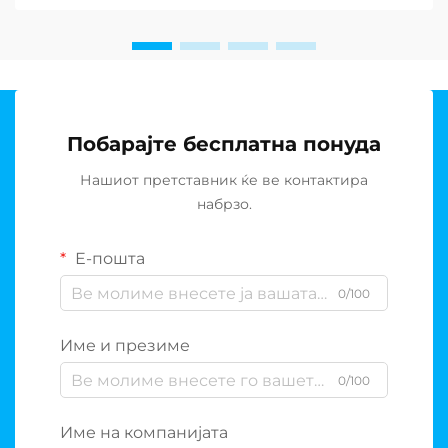
постројки за де-солирање...
Побарајте бесплатна понуда
Нашиот претставник ќе ве контактира
набрзо.
Е-пошта
0/100
Име и презиме
0/100
Име на компанијата