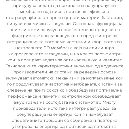
принудува водата да помине низ полупропусни
мембрани под висок притисок, ефикасно
отстранувајќи растворени цврсти материи, бактерии,
вируси и хемиски загадувачи. Основната функција на
овие системи вклучува повеќестепени процеси на
филтрирање кои започнуваат со пред-филтри за
отстранување на поголеми честички и хлор, потоа со
централната РО мембрана која ги елиминира
микроскопските загадувачи, и на крајот пост-филтри
кои ја полираат водата за оптимален вкус и квалитет
Технолошките карактеристики вклучени од водечките
производители на системи за реверзна осмоза
вклучуваат автоматски механизми за исплакување кои
го продолжуваат животот на мембраната, системи за
следење на притисокот кои обезбедуваат оптимална
перформанса и паметни контроли кои обезбедуваат
ажурирања на состојбата на системот во Многу
производители исто така интегрираат уреди за
рекуперација на енергија кои ги намалуваат
оперативните трошоци со собирање и повторна
употреба на енергија од притисок од потокот на