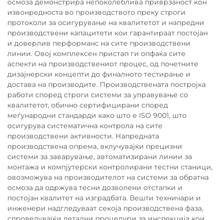
осмоза демонстрира непоколеблива приврзаност кон
извонредноста во производството преку строги
протоколи за осигурување на квалитетот и напредни
производствени капацитети кои гарантираат постојан
и доверлив перформанс на сите производствени
линии. Овој комплексен пристап ги опфаќа сите
аспекти на производствениот процес, од почетните
дизајнерски концепти до финалното тестирање и
достава на производите. Производствената постројка
работи според строги системи за управување со
квалитетот, обично сертифицирани според
меѓународни стандарди како што е ISO 9001, што
осигурува систематична контрола на сите
производствени активности. Напредната
производствена опрема, вклучувајќи прецизни
системи за заварување, автоматизирани линии за
монтажа и компјутерски контролирани тестни станици,
овозможува на производителот на системи за обратна
осмоза да одржува тесни дозволени отстапки и
постојан квалитет на изградбата. Вешти техничари и
инженери надгледуваат секоја производствена фаза,
спроведувајќи детални процедури за инспекција кои