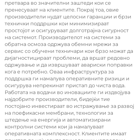
претвара во значителни заштеди кои се
пренесуваат на клиентите. Покрај тоа, овие
производители нудат целосни гаранции и брзи
технички поддршки кои минимизираат
простојот и осигуруваат долготрајна сигурност
на системот. Производителот на системи за
обратна осмоза одржува обемни мрежи за
сервис со обучени техничари кои брзо можат да
дијагностицираат проблеми, да вршат редовно
одржување и да извршуваат авариски поправки
кога е потребно. Оваа инфраструктура за
поддршка ги намалува оперативните ризици и
осигурува непрекинат пристап до чиста вода.
Работата на водачи во иновациите ги издвојува
најдобрите производители, бидејќи тие
постојано инвестираат во истражување за развој
на поефикасни мембрани, технологии за
штедење на енергија и автоматизирани
контролни системи кои ја намалуваат
оперативната комплексност. Клиентите имаат