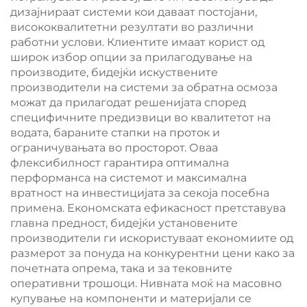
дизајнираат системи кои даваат постојани,
висококвалитетни резултати во различни
работни услови. Клиентите имаат корист од
широк избор опции за прилагодување на
производите, бидејќи искуствените
производители на системи за обратна осмоза
можат да прилагодат решенијата според
специфичните предизвици во квалитетот на
водата, бараните стапки на проток и
ограничувањата во просторот. Оваа
флексибилност гарантира оптимална
перформанса на системот и максимална
вратност на инвестицијата за секоја посебна
примена. Економската ефикасност претставува
главна предност, бидејќи установените
производители ги искористуваат економиите од
размерот за понуда на конкурентни цени како за
почетната опрема, така и за тековните
оперативни трошоци. Нивната моќ на масовно
купување на компоненти и материјали се