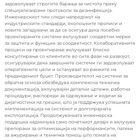
задоволуваат строгите барања за чистота преку
специјализирани протоколи за дезинфекција.
Инженерскиот тим следи напредокот на
индустриските стандарди, еколошките прописи и
новите загадувачи за да се осигура дека посебно
проектираните системи вклучуваат соодветни мерки
за заштита и функции за соодветност. Колаборативните
процеси на проектирање вклучуваат блиско
консултирање со клиентите во сите фази на развојот,
осигурувајќи дека завршните системи ги задоволуваат
оперативните цели и остануваат во рамките на
предвидениот буџет. Производителот на системи за
обратна осмоза обезбедува комплексна техничка
документација, вклучувајќи детални цртежи, работни
процедури, распореди за одржување и водичи за
дијагностика на грешки, што ја поддржува успешната
имплементација на системот и долготрајната
експлоатација. Продолжувачката инженерска
поддршка надминува само почетниот дизајн и вклучува
препораки за оптимизација на перформансите, патеки
за ажурирање и техничка помош што помага на