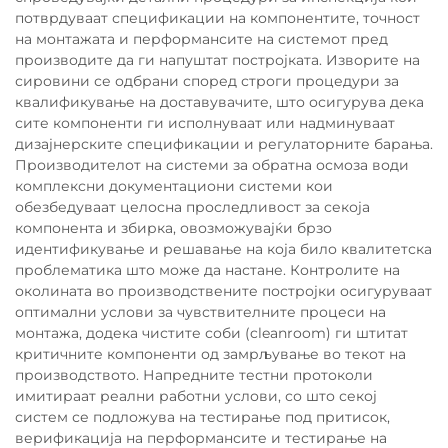
потврдуваат спецификации на компонентите, точност
на монтажата и перформансите на системот пред
производите да ги напуштат постројката. Изворите на
сировини се одбрани според строги процедури за
квалификување на доставувачите, што осигурува дека
сите компоненти ги исполнуваат или надминуваат
дизајнерските спецификации и регулаторните барања.
Производителот на системи за обратна осмоза води
комплексни документациони системи кои
обезбедуваат целосна проследливост за секоја
компонента и збирка, овозможувајќи брзо
идентификување и решавање на која било квалитетска
проблематика што може да настане. Контролите на
околината во производствените постројки осигуруваат
оптимални услови за чувствителните процеси на
монтажа, додека чистите соби (cleanroom) ги штитат
критичните компоненти од замрљување во текот на
производството. Напредните тестни протоколи
имитираат реални работни услови, со што секој
систем се подложува на тестирање под притисок,
верификација на перформансите и тестирање на