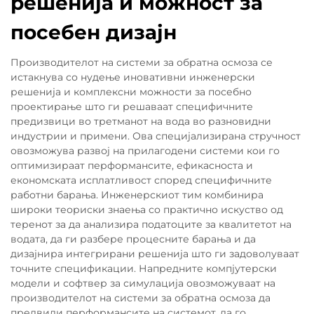
решенија и можност за
посебен дизајн
Производителот на системи за обратна осмоза се
истакнува со нудење иновативни инженерски
решенија и комплексни можности за посебно
проектирање што ги решаваат специфичните
предизвици во третманот на вода во разновидни
индустрии и примени. Ова специјализирана стручност
овозможува развој на прилагодени системи кои го
оптимизираат перформансите, ефикасноста и
економската исплатливост според специфичните
работни барања. Инженерскиот тим комбинира
широки теориски знаења со практично искуство од
теренот за да анализира податоците за квалитетот на
водата, да ги разбере процесните барања и да
дизајнира интегрирани решенија што ги задоволуваат
точните спецификации. Напредните компјутерски
модели и софтвер за симулација овозможуваат на
производителот на системи за обратна осмоза да
предвиди перформансите на системот, да го