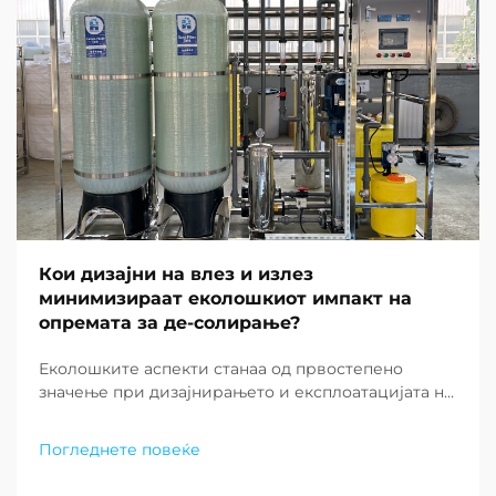
Кои дизајни на влез и излез
минимизираат еколошкиот импакт на
опремата за де-солирање?
Еколошките аспекти станаа од првостепено
значење при дизајнирањето и експлоатацијата на
современите постројки за де-солирање ширум
светот. Како што недостатокот на вода
Погледнете повеќе
продолжува да предизвикува заедниците низ
целиот свет, барањето за одржливи решенија за