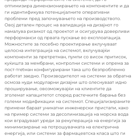
оптимизира димензионирањето на компонентите и да
ги идентификува потенцијалните оперативни
проблеми пред започнувањето на производството.
Овој детален процес на валидација на дизајнот го
намалува ризикот од проектот и осигурува доверливи
перформанси од првата пускање во експлоатација.
Можностите за посебно проектирање вклучуваат
целосна интеграција на системот, вклучувајќи
компоненти за претретман, пумпи со висок притисок,
куќишта за мембрани, контролни системи и опрема за
пост-тretман конфигурирани така што безпроблемно
работат заедно. Производителот на системи за обратна
осмоза нуди модуларни дизајни што олеснуваат идно
проширување, овозможувајќи на клиентите да
зголемат капацитетот според растечките барања без
големи модификации на системот. Специјализираните
примени бараат уникатни инженерски пристапи, како
на пример системи за десолинизација на морска вода
кои вградуваат уреди за рекуперација на енергија за
минимизирање на потрошувачката на електрична
енергија, или системи за фармацевтска класа што ги