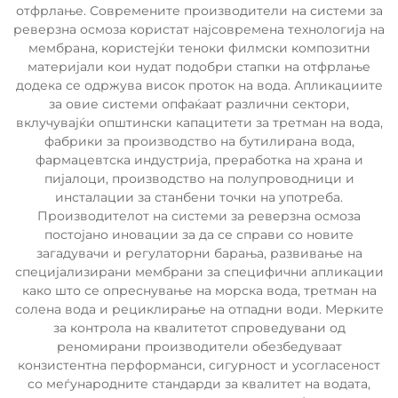
отфрлање. Современите производители на системи за
реверзна осмоза користат најсовремена технологија на
мембрана, користејќи теноки филмски композитни
материјали кои нудат подобри стапки на отфрлање
додека се одржува висок проток на вода. Апликациите
за овие системи опфаќаат различни сектори,
вклучувајќи општински капацитети за третман на вода,
фабрики за производство на бутилирана вода,
фармацевтска индустрија, преработка на храна и
пијалоци, производство на полупроводници и
инсталации за станбени точки на употреба.
Производителот на системи за реверзна осмоза
постојано иновации за да се справи со новите
загадувачи и регулаторни барања, развивање на
специјализирани мембрани за специфични апликации
како што се опреснување на морска вода, третман на
солена вода и рециклирање на отпадни води. Мерките
за контрола на квалитетот спроведувани од
реномирани производители обезбедуваат
конзистентна перформанси, сигурност и усогласеност
со меѓународните стандарди за квалитет на водата,