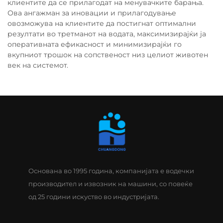
клиентите да се прилагодат на менувачките барања.
Ова ангажман за иновации и прилагодување
овозможува на клиентите да постигнат оптимални
резултати во третманот на водата, максимизирајќи ја
оперативната ефикасност и минимизирајќи го
вкупниот трошок на сопственост низ целиот животен
век на системот.
Основана во 1995 година, компанијата е водечки
производител и извозник на машини, со повеќе
од 25 години искуство во индустријата.