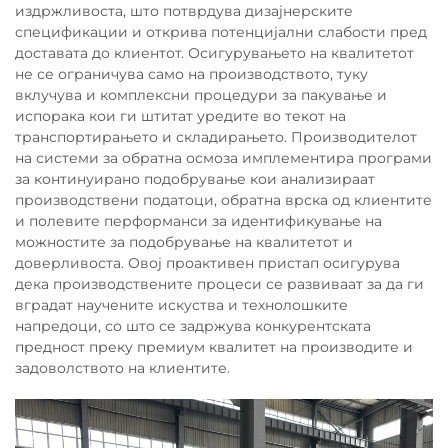
издржливоста, што потврдува дизајнерските
спецификации и открива потенцијални слабости пред
доставата до клиентот. Осигурувањето на квалитетот
не се ограничува само на производството, туку
вклучува и комплексни процедури за пакување и
испорака кои ги штитат уредите во текот на
транспортирањето и складирањето. Производителот
на системи за обратна осмоза имплементира програми
за континуирано подобрување кои анализираат
производствени податоци, обратна врска од клиентите
и полевите перформанси за идентификување на
можностите за подобрување на квалитетот и
доверливоста. Овој проактивен пристап осигурува
дека производствените процеси се развиваат за да ги
вградат научените искуства и технолошките
напредоци, со што се задржува конкурентската
предност преку премиум квалитет на производите и
задоволството на клиентите.