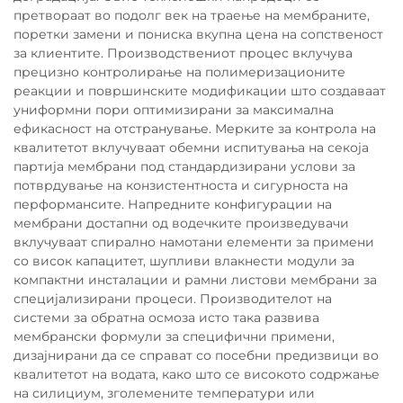
претвораат во подолг век на траење на мембраните,
поретки замени и пониска вкупна цена на сопственост
за клиентите. Производствениот процес вклучува
прецизно контролирање на полимеризационите
реакции и површинските модификации што создаваат
униформни пори оптимизирани за максимална
ефикасност на отстранување. Мерките за контрола на
квалитетот вклучуваат обемни испитувања на секоја
партија мембрани под стандардизирани услови за
потврдување на конзистентноста и сигурноста на
перформансите. Напредните конфигурации на
мембрани достапни од водечките произведувачи
вклучуваат спирално намотани елементи за примени
со висок капацитет, шупливи влакнести модули за
компактни инсталации и рамни листови мембрани за
специјализирани процеси. Производителот на
системи за обратна осмоза исто така развива
мембрански формули за специфични примени,
дизајнирани да се справат со посебни предизвици во
квалитетот на водата, како што се високото содржање
на силициум, зголемените температури или