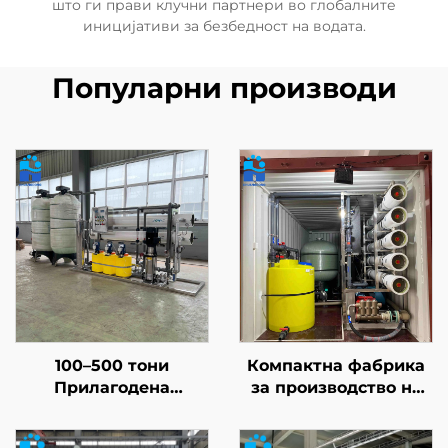
што ги прави клучни партнери во глобалните
иницијативи за безбедност на водата.
Популарни производи
100–500 тони
Компактна фабрика
Прилагодена
за производство на
индустријална RO
солена питка вода,
водна почистувачка
RO-уред за