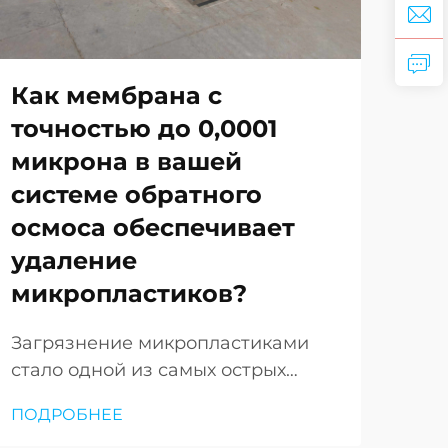
Как мембрана с
По
точностью до 0,0001
ул
микрона в вашей
из
системе обратного
ос
осмоса обеспечивает
чи
удаление
вк
микропластиков?
Вку
в с
Загрязнение микропластиками
нес
стало одной из самых острых
ПО
све
экологических и медицинских
ПОДРОБНЕЕ
ней
проблем XXI века: эти
смы