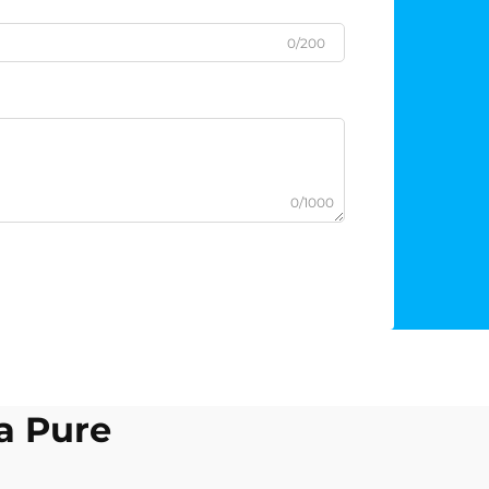
0/200
0/1000
a Pure