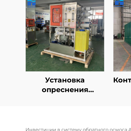
Установка
Кон
опреснения
морской воды,
крупногабаритная
сер
солнечная
п
контейнеризированная
Инвестиции в систему обратного осмоса 