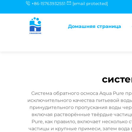
+86-15763932551
[email protected]
Домашняя страница
систе
Система обратного осмоса Aqua Pure п
исключительного качества питьевой воды
принудительного пропускания воды чер
включая растворённые твёрдые частицы
Pure, как правило, включает нескольк
частицы и крупные примеси, затем вод