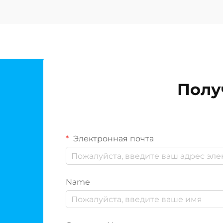
производить питьевую воду более
приятного вкуса по сравнению со
стандартными системами ОС. Это
усовершенствование устраняет
одну из наиболее
распространённых критических
замечаний в адрес традиционных
Полу
систем обратного осмоса...
Электронная почта
Name