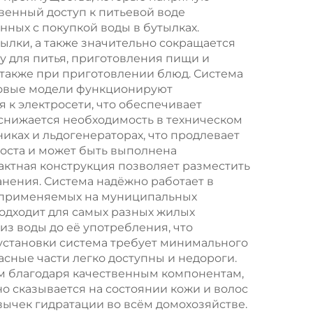
венный доступ к питьевой воде
тая
осмоса для
нных с покупкой воды в бутылках.
л, в
муниципального
тылки, а также значительно сокращается
у для питья, приготовления пищи и
водоснабжения
 также при приготовлении блюд. Система
зовые модели функционируют
 к электросети, что обеспечивает
снижается необходимость в техническом
ках и льдогенераторах, что продлевает
роста и может быть выполнена
ктная конструкция позволяет разместить
анения. Система надёжно работает в
, применяемых на муниципальных
подходит для самых разных жилых
из воды до её употребления, что
установки система требует минимального
сные части легко доступны и недороги.
ом благодаря качественным компонентам,
о сказывается на состоянии кожи и волос
вычек гидратации во всём домохозяйстве.