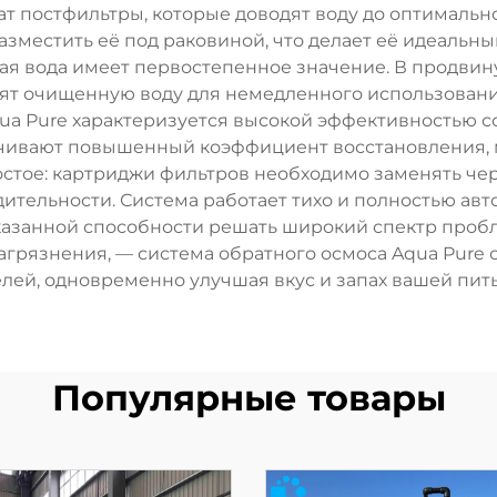
т постфильтры, которые доводят воду до оптимально
зместить её под раковиной, что делает её идеальн
тая вода имеет первостепенное значение. В продвин
нят очищенную воду для немедленного использовани
qua Pure характеризуется высокой эффективностью 
ивают повышенный коэффициент восстановления, 
остое: картриджи фильтров необходимо заменять ч
ельности. Система работает тихо и полностью авто
казанной способности решать широкий спектр пробле
грязнения, — система обратного осмоса Aqua Pure
лей, одновременно улучшая вкус и запах вашей пит
Популярные товары