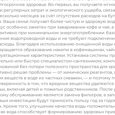
лгосрочное здоровье. Во-первых, вы получаете мгно
ромышленная
двухступенча
 регулярных затрат и экологического ущерба, связа
тема обратного
система, 20 т/
сколько месяцев за счёт отсутствия расходов на бу
 Ваша семья получает более чистую и здоровую вод
осмоса
продаже
ус особенно заметен при заваривании кофе и чая, а
изводительностью
ффективно при минимальном энергопотреблении: ба
ения водопроводной воды и не требуют подключения
50–500 м³/сут
асходы. Благодаря использованию очищенной воды 
ращается образование накипи в кофемашинах, чайни
луатационные характеристики. Установка системы п
льно или быстро специалистом-сантехником; компа
аковиной без потери полезного пространства для хр
ктивно решая проблемы — от химических реагентов
х веществ в воде из частных скважин, — и поэтому 
веренность в том, что вредные вещества удаляются 
и, включая детей и пожилых родственников. После 
ому обслуживанию является замена фильтров, а запа
ваши инвестиции будут приносить пользу год за год
 Кроме того, улучшение качества воды положительн
стая вода способствует формированию здоровых при