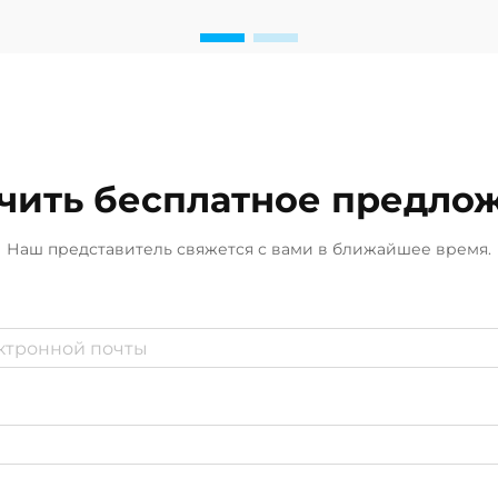
планирования и разработки,
поскольку напрямую влияет на
качество забираемой морской
воды, эксплуатационную
эффективность и долгосрочную
устойчивость...
чить бесплатное предло
Наш представитель свяжется с вами в ближайшее время.