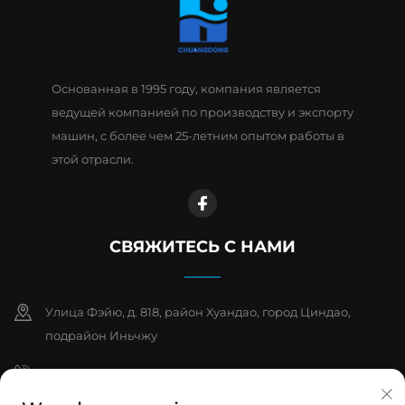
Основанная в 1995 году, компания является
ведущей компанией по производству и экспорту
машин, с более чем 25-летним опытом работы в
этой отрасли.
СВЯЖИТЕСЬ С НАМИ
Улица Фэйю, д. 818, район Хуандао, город Циндао,
подрайон Иньчжу
+86-15763932551