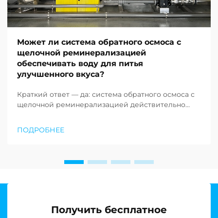
Может ли система обратного осмоса с
щелочной реминерализацией
обеспечивать воду для питья
улучшенного вкуса?
Краткий ответ — да: система обратного осмоса с
щелочной реминерализацией действительно
способна производить питьевую воду более
приятного вкуса по сравнению со стандартными
ПОДРОБНЕЕ
системами ОС. Это усовершенствование
устраняет одну из наиболее распространённых
критических замечаний в адрес традиционных
систем обратного осмоса...
Получить бесплатное