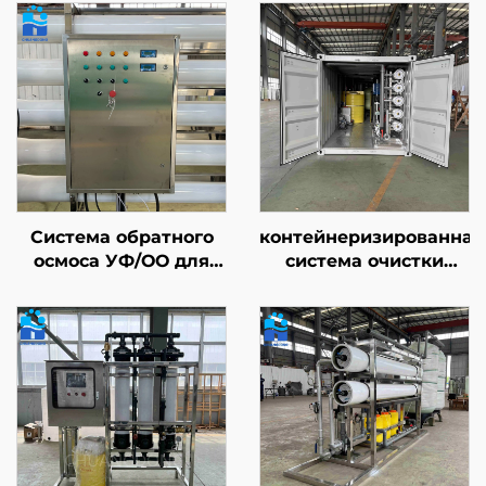
Система обратного
контейнеризированная
осмоса УФ/ОО для
система очистки
промышленного
воды
повторного
производительностью
использования воды,
20–40 т/ч, установка
сельскохозяйственных
для очистки воды на
нужд и
основе системы
рециркуляции
обратного осмоса
сточных вод
(RO) для
муниципального и
коммунального