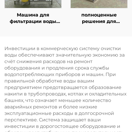
водоснабжения
Машина для
полноценные
фильтрации воды
решения для
ёмкостью 10 т,
водоподготовки
установка очистки
мощностью 10 м³,
методом обратного
включающие систему
осмоса (RO),
обратного осмоса для
Инвестиции в коммерческую систему очистки
двухступенчатая
муниципального
воды обеспечивают значительную экономию за
система, 20 т/л, в
водоснабжения
счёт снижения расходов на ремонт
продаже
оборудования и продления срока службы
водопотребляющих приборов и машин. При
правильной обработке воды вашим
предприятием предотвращается образование
накипи в трубопроводах, котлах и охладительных
башнях, что означает меньшее количество
аварийных ремонтов и более низкие
эксплуатационные расходы в долгосрочной
перспективе. Система защищает ваши
инвестиции в дорогостоящее оборудование и