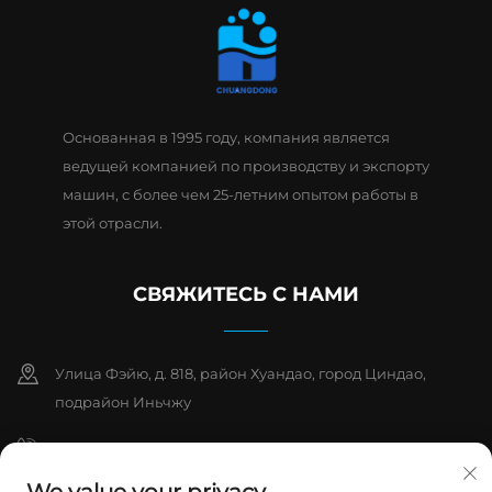
Основанная в 1995 году, компания является
ведущей компанией по производству и экспорту
машин, с более чем 25-летним опытом работы в
этой отрасли.
СВЯЖИТЕСЬ С НАМИ
Улица Фэйю, д. 818, район Хуандао, город Циндао,
подрайон Иньчжу
+86-15763932551