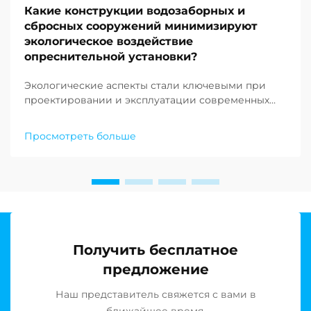
Какие конструкции водозаборных и
сбросных сооружений минимизируют
экологическое воздействие
опреснительной установки?
Экологические аспекты стали ключевыми при
проектировании и эксплуатации современных
опреснительных объектов по всему миру. По
мере того как нехватка пресной воды продолжает
Просмотреть больше
ставить под угрозу сообщества по всему земному
шару, растёт спрос на устойчивые решения в
области опреснения воды…
Получить бесплатное
предложение
Наш представитель свяжется с вами в