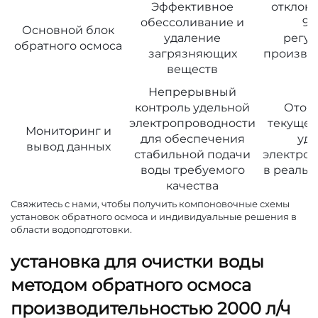
Эффективное
отклон
обессоливание и
97
Основной блок
удаление
регу
обратного осмоса
загрязняющих
произво
веществ
в
Непрерывный
контроль удельной
Отоб
электропроводности
текущег
Мониторинг и
для обеспечения
уд
вывод данных
стабильной подачи
электро
воды требуемого
в реаль
качества
Свяжитесь с нами, чтобы получить компоновочные схемы
установок обратного осмоса и индивидуальные решения в
области водоподготовки.
установка для очистки воды
методом обратного осмоса
производительностью 2000 л/ч