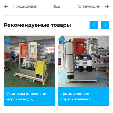
Предыдущая
Следующий
Все
Рекомендуемые товары
Установка опреснения
промышленная
морской воды,
опреснительная
крупногабаритная
установка для морской
солнечная
воды мощностью 10 т/сут,