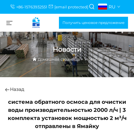
RU
+86-15763932551
[email protected]
Получить ценовое предложение
Новости
Домашняя страница
>
Новости
Назад
система обратного осмоса для очистки
воды производительностью 2000 л/ч | 3
комплекта установок мощностью 2 м³/ч
отправлены в Ямайку