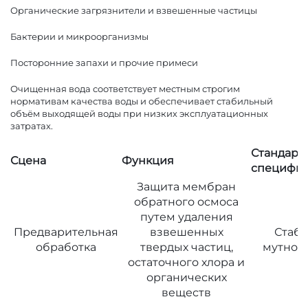
Органические загрязнители и взвешенные частицы
Бактерии и микроорганизмы
Посторонние запахи и прочие примеси
Очищенная вода соответствует местным строгим
нормативам качества воды и обеспечивает стабильный
объём выходящей воды при низких эксплуатационных
затратах.
Стандарт
Сцена
Функция
специфи
Защита мембран
обратного осмоса
путем удаления
Предварительная
взвешенных
Стаб
обработка
твердых частиц,
мутност
остаточного хлора и
органических
веществ