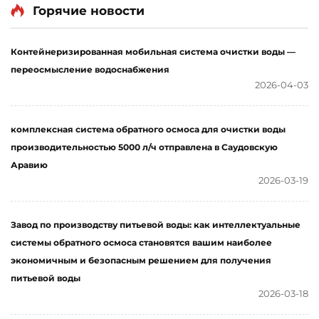
контейнеризированная
система водоочистки
Горячие новости
система обратного
SWRO для получения
осмоса, опреснительная
питьевой воды
Контейнеризированная мобильная система очистки воды —
установка для морской
переосмысление водоснабжения
воды
2026-04-03
комплексная система обратного осмоса для очистки воды
производительностью 5000 л/ч отправлена в Саудовскую
Аравию
2026-03-19
Завод по производству питьевой воды: как интеллектуальные
системы обратного осмоса становятся вашим наиболее
экономичным и безопасным решением для получения
питьевой воды
2026-03-18