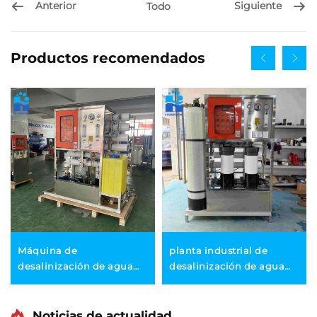
Anterior
Siguiente
Todo
Productos recomendados
Máquina de
planta industrial de
desalinización de agua
desalinización de agua
de mar | Sistema RO solar
de mar de 10 TPD, sistema
en contenedor de gran
de tratamiento de agua
capacidad | Planta de
SWRO para agua potable
Noticias de actualidad