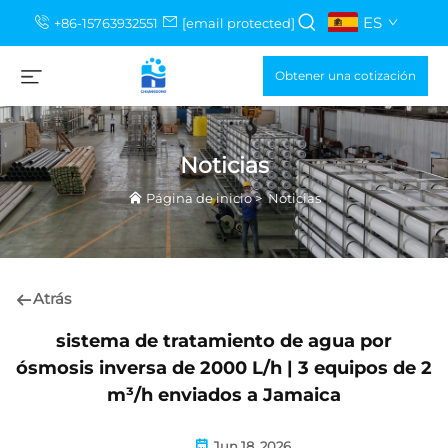
ES
+86-15763932551
[email protected]
Obtener una cotización
Noticias
Página de inicio
>
Noticias
Atrás
sistema de tratamiento de agua por
ósmosis inversa de 2000 L/h | 3 equipos de 2
m³/h enviados a Jamaica
Jun 18, 2026