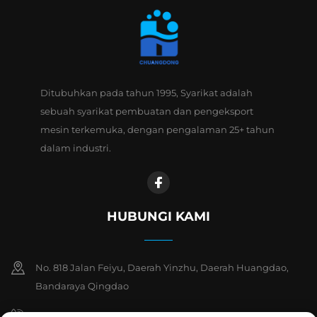
Ditubuhkan pada tahun 1995, Syarikat adalah
sebuah syarikat pembuatan dan pengeksport
mesin terkemuka, dengan pengalaman 25+ tahun
dalam industri.
HUBUNGI KAMI
No. 818 Jalan Feiyu, Daerah Yinzhu, Daerah Huangdao,
Bandaraya Qingdao
+86-15763932551