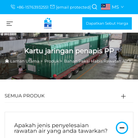
MS
+86-15763932551
[email protected]
Dapatkan Sebut Harga
Kartu jaringan penapis PP
Laman Utama
>
Produk
>
Bahan Pakai Habis Rawatan Air
>
Ka
SEMUA PRODUK
Apakah jenis penyelesaian
rawatan air yang anda tawarkan?