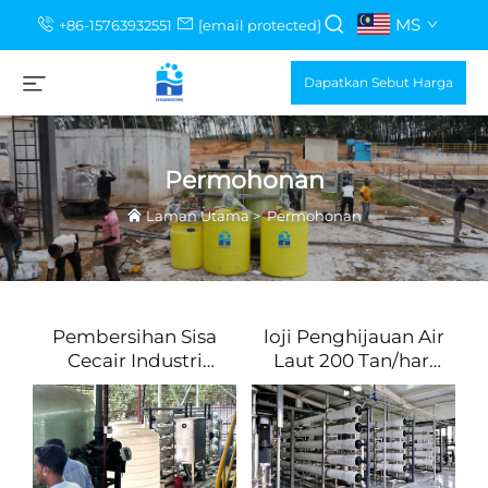
MS
+86-15763932551
[email protected]
Dapatkan Sebut Harga
Permohonan
Laman Utama
>
Permohonan
Pembersihan Sisa
loji Penghijauan Air
Cecair Industri
Laut 200 Tan/hari
Mengandungi
di Israel
Kromium di
Bangladesh