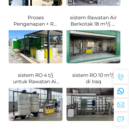
Proses
sistem Rawatan Air
Pengenapan + RO
Berkotak 18 m³/j di
untuk Rawatan Air
Arab Saudi
Sungai di Afrika
Selatan
sistem RO 4 t/j
sistem RO 10 m³/j
untuk Rawatan Air
di Iraq
Bawah Tanah di
Albania