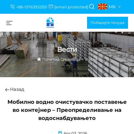
MK
+86-15763932551
[email protected]
Побарајте понуда
Вести
Почетна Страница
>
Вести
Назад
Мобилно водно очистувачко поставење
во контејнер – Преопределивање на
водоснабдувањето
Apr 03, 2026