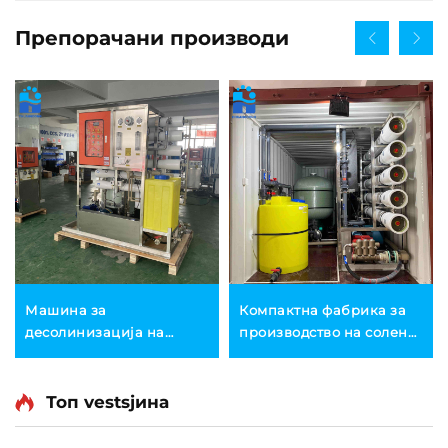
Препорачани производи
Машина за
Компактна фабрика за
десолинизација на
производство на солена
морска вода, система за
питка вода, RO-уред за
обратна осмоза (RO) со
дезолација, опрема за
голем капацитет во
дезолација на подземни
Топ vestsјина
соларни контейнери,
води и бунари, машина
постројка за
за обратна осмоза