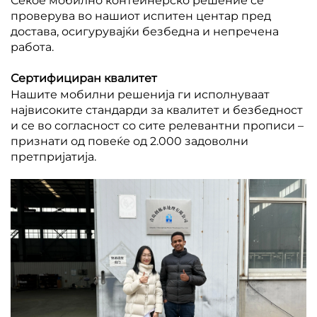
Секое мобилно контейнерско решение се
проверува во нашиот испитен центар пред
достава, осигурувајќи безбедна и непречена
работа.
Сертифициран квалитет
Нашите мобилни решенија ги исполнуваат
највисоките стандарди за квалитет и безбедност
и се во согласност со сите релевантни прописи –
признати од повеќе од 2.000 задоволни
претпријатија.