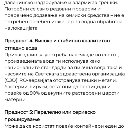
далечинско надзорување и аларми за грешки.
Потребни се само редовни проверки и
повремено додавање на хемиски средства – не е
потребен посебен инженер за водна обработка
на локацијата.
Предност 4: Високо и стабилно квалитетно
отпадно вода
Прилагодлив за употреба навсякаде во светот,
произведената вода ги исполнува како
националните стандарди за пијачна вода, така и
насоките на Светската здравствена организација
(СЗО). RO-верзијата отстранува тешки метали,
бактерии, вируси, остатоци од пестициди и
повеќе од 90% од вкупните растворени цврсти
материи.
Предност 5: Паралелно или сериеско
проширување
Може да се користат повеќе контейнери еден до