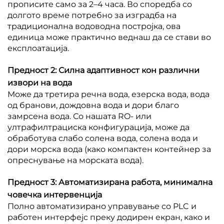
прописите само за 2–4 часа. Во споредба со
долгото време потребно за изградба на
традиционална водоводна постројка, ова
единица може практично веднаш да се стави во
експлоатација.
Предност 2: Силна адаптивност кон различни
извори на вода
Може да третира речна вода, езерска вода, вода
од бранови, дождовна вода и дори благо
замрсена вода. Со нашата RO- или
ултрафилтрациска конфигурација, може да
обработува слабо солена вода, солена вода и
дори морска вода (како компактен контейнер за
опреснување на морската вода).
Предност 3: Автоматизирана работа, минимална
човечка интервенција
Полно автоматизирано управување со PLC и
работен интерфејс преку додирен екран, како и