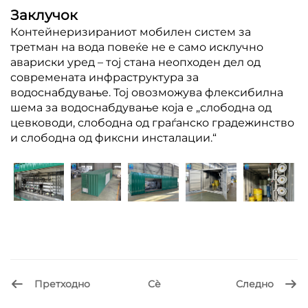
Заклучок
Контейнеризираниот мобилен систем за
третман на вода повеќе не е само исклучно
авариски уред – тој стана неопходен дел од
современата инфраструктура за
водоснабдување. Тој овозможува флексибилна
шема за водоснабдување која е „слободна од
цевководи, слободна од граѓанско градежинство
и слободна од фиксни инсталации.“
Претходно
Следно
Сѐ