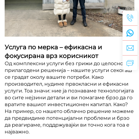
Услуга по мерка – ефикасна и
фокусирана врз корисникот
Од комплексни услуги без грижи до целосно
прилагодени решенија – нашите услуги секогаш
се градат околу вашите потреби. Како
производител, нудиме првокласни и ефикасни
услуги. Тоа значи: ние ја познаваме технологијата
во сите нејзини детали и ви помагаме брзо да го
вратите вашиот инвестиционен капитал. Како?
На пример, со нашето облачно решение можеме
да предвидиме потенцијални проблеми и брзо
да реагираме, поддржувајќи ви точно кога тоа е
најважно.