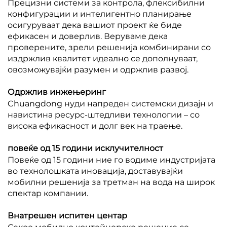
Прецизни системи за контрола, флексибилни
конфигурации и интелигентно планирање
осигуруваат дека вашиот проект ќе биде
ефикасен и доверлив. Веруваме дека
проверените, зрели решенија комбинирани со
издржлив квалитет идеално се дополнуваат,
овозможувајќи разумен и одржлив развој.
Одржлив инжењеринг
Chuangdong нуди напреден системски дизајн и
навистина ресурс-штедливи технологии – со
висока ефикасност и долг век на траење.
повеќе од 15 години исклучителност
Повеќе од 15 години ние го водиме индустријата
во технолошката иновација, доставувајќи
мобилни решенија за третман на вода на широк
спектар компании.
Внатрешен испитен центар