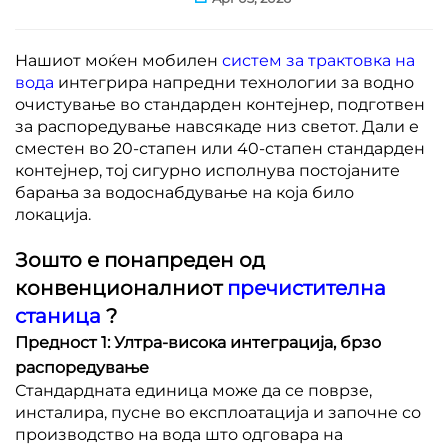
Нашиот моќен мобилен
систем за трактовка на
вода
интегрира напредни технологии за водно
очистување во стандарден контејнер, подготвен
за распоредување навсякаде низ светот. Дали е
сместен во 20-стапен или 40-стапен стандарден
контејнер, тој сигурно исполнува постојаните
барања за водоснабдување на која било
локација.
Зошто е понапреден од
конвенционалниот
пречистителна
станица
?
Предност 1: Ултра-висока интеграција, брзо
распоредување
Стандардната единица може да се поврзе,
инсталира, пусне во експлоатација и започне со
производство на вода што одговара на