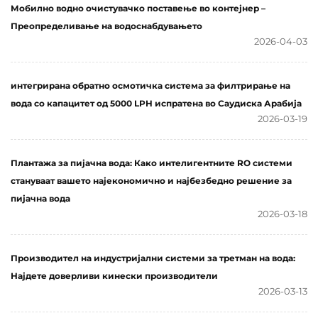
Мобилно водно очистувачко поставење во контејнер –
десолинизација на
Преопределивање на водоснабдувањето
морска вода
2026-04-03
интегрирана обратно осмотичка система за филтрирање на
вода со капацитет од 5000 LPH испратена во Саудиска Арабија
2026-03-19
Плантажа за пијачна вода: Како интелигентните RO системи
стануваат вашето најекономично и најбезбедно решение за
пијачна вода
2026-03-18
Производител на индустријални системи за третман на вода:
Најдете доверливи кинески производители
2026-03-13