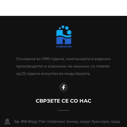
Основана во 1995 година, компанијата е водечки
производител и извозник на машини, со повеќе
од 25 години искуство во индустријата.
СВРЗЕТЕ СЕ СО НАС
Бр. 818 Фејју Пат, потргион Јинжу, округ Хуангдао, град