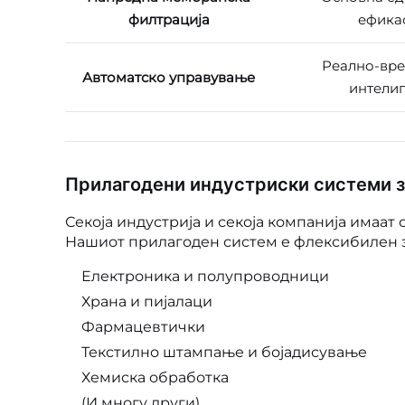
филтрација
ефика
Реално-вре
Автоматско управување
интелиг
Прилагодени индустриски системи з
Секоја индустрија и секоја компанија имаат
Нашиот прилагоден систем е флексибилен 
Електроника и полупроводници
Храна и пијалаци
Фармацевтички
Текстилно штампање и бојадисување
Хемиска обработка
(И многу други)