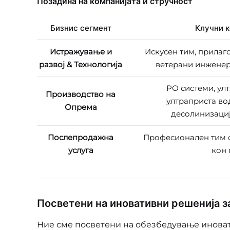
Позадина на компанијата и стручност
Бизнис сегмент
Клучни 
Истражување и
Искусен тим, прилаго
развој & Технологија
ветерани инженер
РО системи, улт
Производство на
ултраприста вод
Опрема
десолинизациј
Послепродажна
Професионален тим с
услуга
кон 
Посветени на иновативни решенија з
Ние сме посветени на обезбедување иноват