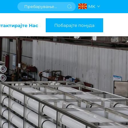
MK
Побарајте понуда
тактирајте Нас