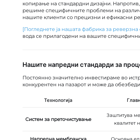
копирање на стандардни дизајни. Напротив,
решиме специфичните проблеми на различни
нашите клиенти со прецизни и ефикасни ре
[Погледнете ја нашата фабрика за реверзна
вода се прилагодени на вашите специфични
Нашите напредни стандарди за проц
Постоянно значително инвестираме во истра
конкурентен на пазарот и може да обезбеди
Технологија
Главн
Заштитува ме
Систем за преточистување
квалитет н
Напредна мембранска
Основна ед