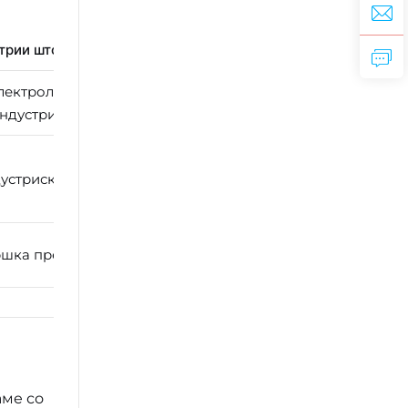
трии што се опслужуваат
лектролизна обработка, храна и напитоци,
ндустрија, производство на машини
устриски сектори, гарантирани квалитет
ршка пред продажба и по продажба
аме со