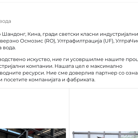
вода
 Шандонг, Кина, гради светски класни индустријалн
еверзно Осмозис (RO), Ултрафилтрација (UF), УлтраЧи
 вода.
водствено искуство, ние ги усовршилме нашите про
устријални компании. Нашата цел е максимално
 водните ресурси. Ние сме доверлив партнер со озна
и посетите компанијата и фабриката.