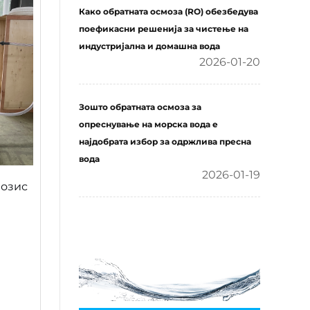
Како обратната осмоза (RO) обезбедува
поефикасни решенија за чистење на
индустријална и домашна вода
2026-01-20
Зошто обратната осмоза за
опреснување на морска вода е
најдобрата избор за одржлива пресна
вода
2026-01-19
мозис