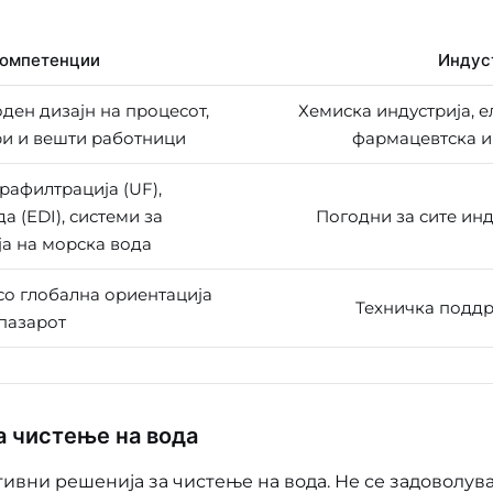
компетенции
Индус
ден дизајн на процесот,
Хемиска индустрија, е
и и вешти работници
фармацевтска и
рафилтрација (UF),
а (EDI), системи за
Погодни за сите инд
а на морска вода
о глобална ориентација
Техничка подд
пазарот
а чистење на вода
ивни решенија за чистење на вода. Не се задоволув