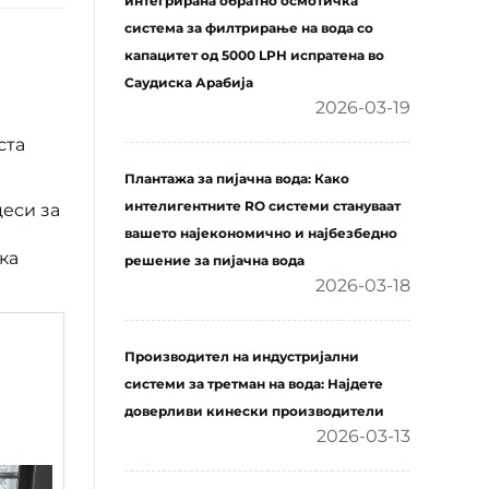
интегрирана обратно осмотичка
система за филтрирање на вода со
капацитет од 5000 LPH испратена во
Саудиска Арабија
2026-03-19
и
ста
Плантажа за пијачна вода: Како
интелигентните RO системи стануваат
цеси за
вашето најекономично и најбезбедно
ка
решение за пијачна вода
2026-03-18
Производител на индустријални
системи за третман на вода: Најдете
доверливи кинески производители
2026-03-13