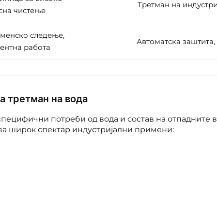
Третман на индустри
сна чистење
менско следење,
Автоматска заштита,
ентна работа
а третман на вода
 специфични потреби од вода и состав на отпадните в
за широк спектар индустријални примени: