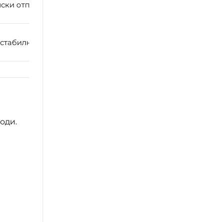
ски отпадни води, чистење на вода
 стабилна перформанса на системот
оди.