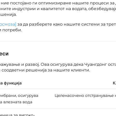
 ние постојано ги оптимизираме нашите процеси за 
те индустрии и квалитетот на водата, обезбедувај
шенија.
 осмоза]
за да разберете како нашите системи за тре
 потреби.
еси
жување и развој. Ова осигурува дека Чуангдонг ост
 соодветни решенија за нашите клиенти.
а функција
К
мбрани, осигурува
Целенасочено отстранување н
а влезната вода
иница за високо-