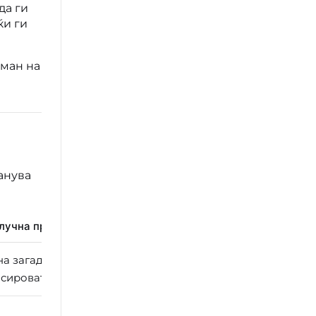
да ги
ќи ги
тман на
анува
лучна примена
а загадувачи, прилагодено на квалитетот на
сировата вода