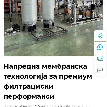
Напредна мембранска
технологија за премиум
филтрациски
перформанси
Индустријалната РО водена постројка вклучува