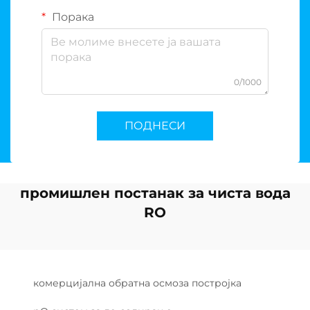
Порака
0/1000
ПОДНЕСИ
промишлен постанак за чиста вода
RO
комерцијална обратна осмоза постројка