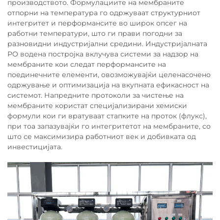
производството. Формулациите на мембраните
отпорни на температура го одржуваат структурниот
интегритет и перформансите во широк опсег на
работни температури, што ги прави погодни за
разновидни индустријални средини. Индустријалната
РО водена постројка вклучува системи за надзор на
мембраните кои следат перформансите на
поединечните елементи, овозможувајќи целенасочено
одржување и оптимизација на вкупната ефикасност на
системот. Напредните протоколи за чистење на
мембраните користат специјализирани хемиски
формули кои ги вратуваат стапките на проток (флукс),
при тоа запазувајќи го интегритетот на мембраните, со
што се максимизира работниот век и добивката од
инвестицијата.