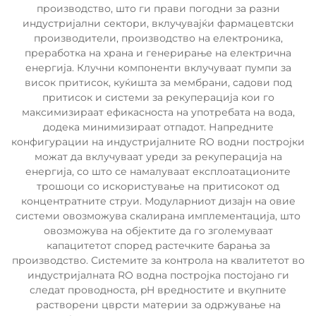
производство, што ги прави погодни за разни
индустријални сектори, вклучувајќи фармацевтски
производители, производство на електроника,
преработка на храна и генерирање на електрична
енергија. Клучни компоненти вклучуваат пумпи за
висок притисок, куќишта за мембрани, садови под
притисок и системи за рекуперација кои го
максимизираат ефикасноста на употребата на вода,
додека минимизираат отпадот. Напредните
конфигурации на индустријалните RO водни постројки
можат да вклучуваат уреди за рекуперација на
енергија, со што се намалуваат експлоатационите
трошоци со искористување на притисокот од
концентратните струи. Модуларниот дизајн на овие
системи овозможува скалирана имплементација, што
овозможува на објектите да го зголемуваат
капацитетот според растечките барања за
производство. Системите за контрола на квалитетот во
индустријалната RO водна постројка постојано ги
следат проводноста, pH вредностите и вкупните
растворени цврсти материи за одржување на