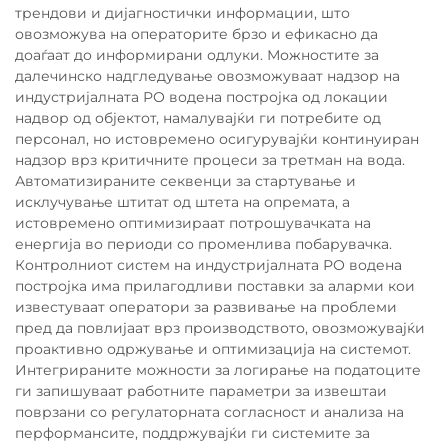
трендови и дијагностички информации, што
овозможува на операторите брзо и ефикасно да
доаѓаат до информирани одлуки. Можностите за
далечинско надгледување овозможуваат надзор на
индустријалната РО водена постројка од локации
надвор од објектот, намалувајќи ги потребите од
персонал, но истовремено осигурувајќи континуиран
надзор врз критичните процеси за третман на вода.
Автоматизираните секвенци за стартување и
исклучување штитат од штета на опремата, а
истовремено оптимизираат потрошувачката на
енергија во периоди со променлива побарувачка.
Контролниот систем на индустријалната РО водена
постројка има прилагодливи поставки за аларми кои
известуваат оператори за развивање на проблеми
пред да повлијаат врз производството, овозможувајќи
проактивно одржување и оптимизација на системот.
Интегрираните можности за логирање на податоците
ги запишуваат работните параметри за извештаи
поврзани со регулаторната согласност и анализа на
перформансите, поддржувајќи ги системите за