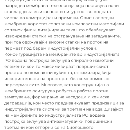
напредна мембрана технологија која поставува нови
стандарди за ефикасност и сигурност во водната
чистка во комерцијални примени. Овие напредни
мембрани користат сопствени композитни материјали
со тенок филм, дизајнирани така што обезбедуваат
извонредни стапки на отстранување на загадувачите,
при тоа одржувајќи високи стапки на проток на
пермеат под барем индустријални услови.
Конфигурацијата на мембраните во индустријалната
РО водена постројка вклучува спирално намотани
елементи кои го максимизираат површинскиот
простор во компактни куќишта, оптимизирајќи ја
искористеноста на просторот без компромис со
перформансите. Многослојната конструкција на
мембраните осигурува робустна работа против
заматување, формирање на наседоци и хемиска
деградација, кои често предизвикуваат предизвици за
индустријалните системи за третман на вода. Дизајнот
на мембраните во индустријалната РО водена
постројка вклучува антизаматувачки површински
третмани кои отпорни се на биолошкото