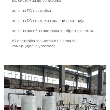
рО систем за де-солирање
цена на РО постројка
цена на RO систем за водени растенија
цена на посебна постапка за обратна осмоза
rO постројка за чистење на вода за
комерцијална употреба