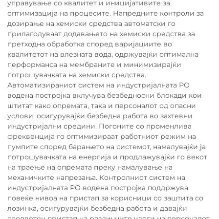
управување со квалитет и иницијативите за
оптимизација на процесите. Напредните контроли за
дозирање на хемиски средства автоматски го
прилагодуваат додавањето на хемиски средства за
претходна обработка според варијациите во
квалитетот на влезната вода, одржувајќи оптимална
перформанса на мембраните и минимизирајќи
потрошувачката на хемиски средства.
Автоматизираниот систем на индустријалната РО
водена постројка вклучува безбедносни блокади кои
штитат како опремата, така и персоналот од опасни
услови, осигурувајќи безбедна работа во захтевни
индустријални средини. Погоните со променлива
фреквенција го оптимизираат работниот режим на
пумпите според барањето на системот, намалувајќи ја
потрошувачката на енергија и продлажувајќи го векот
на траење на опремата преку намалување на
механичките напрезања. Контролниот систем на
индустријалната РО водена постројка поддржува
повеќе нивоа на пристап за корисници со заштита со
лозинка, осигурувајќи безбедна работа и давајќи
соодветен пристап на различните улоги на персоналот.