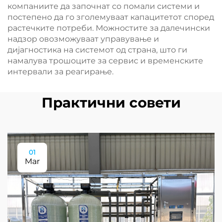
компаниите да започнат со помали системи и
постепено да го зголемуваат капацитетот според
растечките потреби. Можностите за далечински
надзор овозможуваат управување и
дијагностика на системот од страна, што ги
намалува трошоците за сервис и временските
интервали за реагирање.
Практични совети
01
Mar