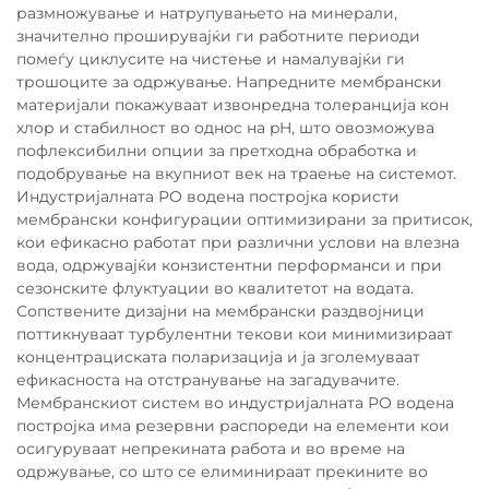
размножување и натрупувањето на минерали,
значително проширувајќи ги работните периоди
помеѓу циклусите на чистење и намалувајќи ги
трошоците за одржување. Напредните мембрански
материјали покажуваат извонредна толеранција кон
хлор и стабилност во однос на pH, што овозможува
пофлексибилни опции за претходна обработка и
подобрување на вкупниот век на траење на системот.
Индустријалната РО водена постројка користи
мембрански конфигурации оптимизирани за притисок,
кои ефикасно работат при различни услови на влезна
вода, одржувајќи конзистентни перформанси и при
сезонските флуктуации во квалитетот на водата.
Сопствените дизајни на мембрански раздвојници
поттикнуваат турбулентни текови кои минимизираат
концентрациската поларизација и ја зголемуваат
ефикасноста на отстранување на загадувачите.
Мембранскиот систем во индустријалната РО водена
постројка има резервни распореди на елементи кои
осигуруваат непрекината работа и во време на
одржување, со што се елиминираат прекините во