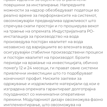
површини за инсталирање. Напредните
можности за надзор обезбедуваат податоци во
реално време за перформансите на системот,
овозможувајќи предвидлива одржливост што
спречува скапи простоји и го проширува векот
на траење на опремата. Индустријалната РО-
инсталација за производство на вода
произведува постојан квалитет на вода
независно од варијациите во влезната вода,
осигурувајќи стабилни производствени процеси
и постојан квалитет на производот. Брзите
периоди на враќање на инвестицијата, обично
помеѓу 12 и 24 месеци, ги прават овие системи
привлечни инвестиции што го подобруваат
конечниот профит. Ниските захтеви за
одржување и издржливите материјали од кои е
изградена опремата гарантираат долготрајна
поузданиост со минимални оперативни
прекини. Модуларниот дизајн овозможува фазно
имплементирање, што овозможува на