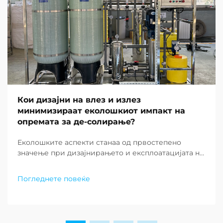
Кои дизајни на влез и излез
минимизираат еколошкиот импакт на
опремата за де-солирање?
Еколошките аспекти станаа од првостепено
значење при дизајнирањето и експлоатацијата на
современите постројки за де-солирање ширум
светот. Како што недостатокот на вода
Погледнете повеќе
продолжува да предизвикува заедниците низ
целиот свет, барањето за одржливи решенија за
постројки за де-солирање...