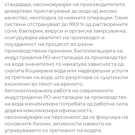
стандарди, овозможувајќи на производителите
доверливо пристапување до вода од високо
качество, неопходна за нивните операции. Овие
системи отстрануваат до 99,9 % од растворените
соли, бактерии, вируси и органска замрсувачка,
осигурувајќи квалитет на производот и
поузданиост на процесот во разни
производствени примени. Експлоатацијата на
индустријална РО-инсталација за производство
на вода значително го намалува зависноста од
скапата боцкирана вода или надворешни услуги
за третман на вода, што резултира со суштински
економии во текот на времето.
Автоматизираната работа на современите
индустријални РО-инсталации за производство
на вода минимизира потребата од работна сила,
додека максимизира ефикасноста,
овозможувајќи на персоналот да се фокусира на
основните бизнис активности наместо на
управувањето со третманот на водата.