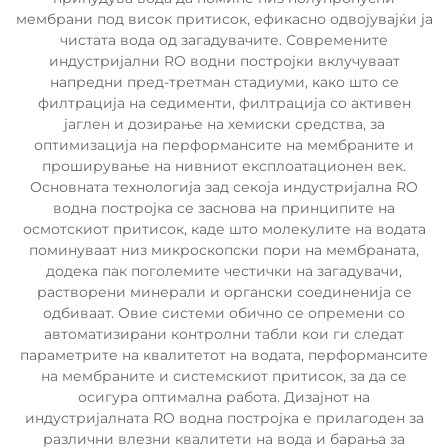
мембрани под висок притисок, ефикасно одвојувајќи ја
чистата вода од загадувачите. Современите
индустријални RO водни постројки вклучуваат
напредни пред-третман стадиуми, како што се
филтрација на седименти, филтрација со активен
јаглен и дозирање на хемиски средства, за
оптимизација на перформансите на мембраните и
проширување на нивниот експлоатационен век.
Основната технологија зад секоја индустријална RO
водна постројка се заснова на принципите на
осмотскиот притисок, каде што молекулите на водата
поминуваат низ микроскопски пори на мембраната,
додека пак поголемите честички на загадувачи,
растворени минерали и органски соединенија се
одбиваат. Овие системи обично се опремени со
автоматизирани контролни табли кои ги следат
параметрите на квалитетот на водата, перформансите
на мембраните и системскиот притисок, за да се
осигура оптимална работа. Дизајнот на
индустријалната RO водна постројка е прилагоден за
различни влезни квалитети на вода и барања за