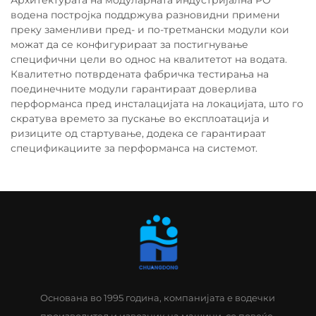
Архитектурата на модуларната индустријална РО
водена постројка поддржува разновидни примени
преку заменливи пред- и по-третмански модули кои
можат да се конфигурираат за постигнување
специфични цели во однос на квалитетот на водата.
Квалитетно потврдената фабричка тестирања на
поединечните модули гарантираат доверлива
перформанса пред инсталацијата на локацијата, што го
скратува времето за пускање во експлоатација и
ризиците од стартување, додека се гарантираат
спецификациите за перформанса на системот.
Основана во 1995 година, компанијата е водечки