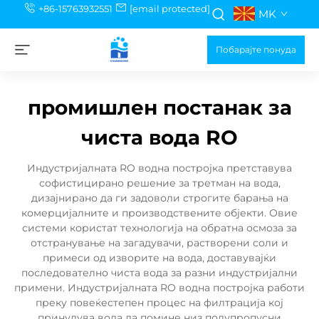
+86-15763932551
[email protected]
MK
Побарајте понуда
промишлен постанак за
чиста вода RO
Индустријалната RO водна постројка претставува
софистицирано решение за третман на вода,
дизајнирано да ги задоволи строгите барања на
комерцијалните и производствените објекти. Овие
системи користат технологија на обратна осмоза за
отстранување на загадувачи, растворени соли и
примеси од изворите на вода, доставувајќи
последователно чиста вода за разни индустријални
примени. Индустријалната RO водна постројка работи
преку повеќестепен процес на филтрација кој
принудува вода да помине низ полупропусни