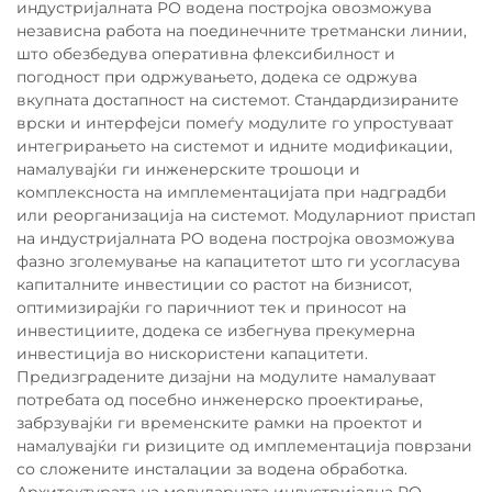
индустријалната РО водена постројка овозможува
независна работа на поединечните третмански линии,
што обезбедува оперативна флексибилност и
погодност при одржувањето, додека се одржува
вкупната достапност на системот. Стандардизираните
врски и интерфејси помеѓу модулите го упростуваат
интегрирањето на системот и идните модификации,
намалувајќи ги инженерските трошоци и
комплексноста на имплементацијата при надградби
или реорганизација на системот. Модуларниот пристап
на индустријалната РО водена постројка овозможува
фазно зголемување на капацитетот што ги усогласува
капиталните инвестиции со растот на бизнисот,
оптимизирајќи го паричниот тек и приносот на
инвестициите, додека се избегнува прекумерна
инвестиција во нискористени капацитети.
Предизградените дизајни на модулите намалуваат
потребата од посебно инженерско проектирање,
забрзувајќи ги временските рамки на проектот и
намалувајќи ги ризиците од имплементација поврзани
со сложените инсталации за водена обработка.