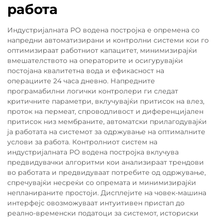
работа
Индустријалната РО водена постројка е опремена со
напредни автоматизирани и контролни системи кои го
оптимизираат работниот капацитет, минимизирајќи
вмешателството на операторите и осигурувајќи
постојана квалитетна вода и ефикасност на
операциите 24 часа дневно. Напредните
програмабилни логички контролери ги следат
критичните параметри, вклучувајќи притисок на влез,
проток на пермеат, спроводливост и диференцијален
притисок низ мембраните, автоматски прилагодувајќи
ја работата на системот за одржување на оптималните
услови за работа. Контролниот систем на
индустријалната РО водена постројка вклучува
предвидувачки алгоритми кои анализираат трендови
во работата и предвидуваат потребите од одржување,
спречувајќи несреќи со опремата и минимизирајќи
непланираните простоји. Дисплејите на човек-машина
интерфејс овозможуваат интуитивен пристап до
реално-временски податоци за системот, историски