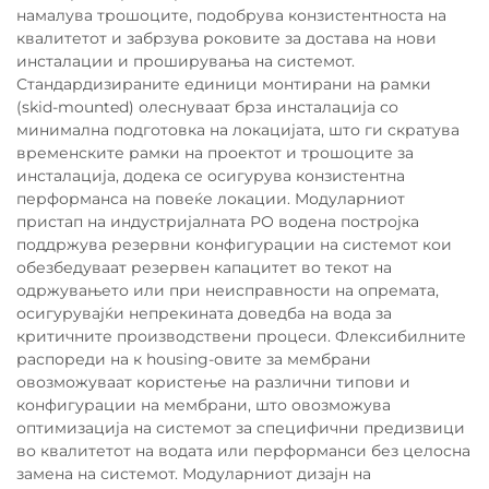
намалува трошоците, подобрува конзистентноста на
квалитетот и забрзува роковите за достава на нови
инсталации и проширувања на системот.
Стандардизираните единици монтирани на рамки
(skid-mounted) олеснуваат брза инсталација со
минимална подготовка на локацијата, што ги скратува
временските рамки на проектот и трошоците за
инсталација, додека се осигурува конзистентна
перформанса на повеќе локации. Модуларниот
пристап на индустријалната РО водена постројка
поддржува резервни конфигурации на системот кои
обезбедуваат резервен капацитет во текот на
одржувањето или при неисправности на опремата,
осигурувајќи непрекината доведба на вода за
критичните производствени процеси. Флексибилните
распореди на к housing-овите за мембрани
овозможуваат користење на различни типови и
конфигурации на мембрани, што овозможува
оптимизација на системот за специфични предизвици
во квалитетот на водата или перформанси без целосна
замена на системот. Модуларниот дизајн на