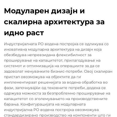
Модуларен дизајн и
скалирна архитектура за
идно раст
Индустријалната РО водена постројка се одликува со
иновативна модуларна архитектура на дизајн која
обезбедува непревзидана флексибилност за
проширување на капацитетот, прилагодување на
системот и оптимизација на операциите за да се
задоволат менувачките бизнис-потреби. Овој скалиран
пристап овозможува на објектите да ги
имплементираат решенијата за водена обработка во
фази, започнувајќи од тековните потреби, додека се
одржува можноста за безпроблемно проширување на
капацитетот со зголемувањето на производствените
барања. Конфигурацијата на модуларната
индустријална РО водена постројка овозможува
стандардизирано производство на компоненти што ги