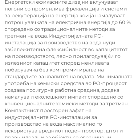
Енергетски ефикасните дизајни вклучуваат
погони со променлива фреквенција и системи
за рекуперација на енергија кои ја намалуваат
потрошувачката на електрична енергија до 60 %
споредено со традиционалните методи за
третман на вода. Индустријалната РО-
инсталација за производство на вода нуди
забележителна флексибилност во капацитетот
на производството, лесно прилагодувајќи го
излезниот капацитет според менливата
побарувачка без компромитирање на
стандардите за квалитет на водата. Минималната
употреба на хемиски средства во РО-процесот
создава посигурна работна средина, додека
намалува и еколошкиот импакт споредено со
конвенционалните хемиски методи за третман.
Компактниот просторен зафат на
индустријалните РО-инсталации за
производство на вода максимално го
искористува вредниот поден простор, што ги
прави идеални за објекти со ограничени