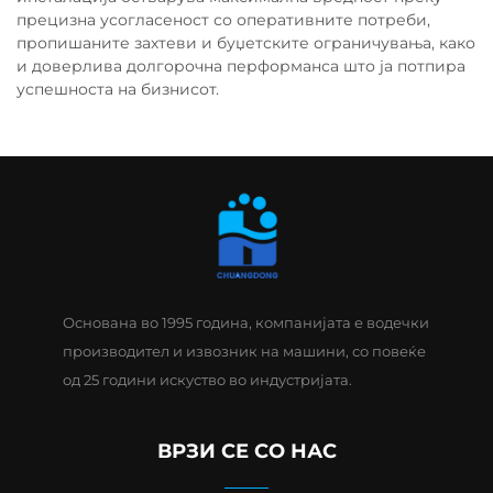
прецизна усогласеност со оперативните потреби,
пропишаните захтеви и буџетските ограничувања, како
и доверлива долгорочна перформанса што ја потпира
успешноста на бизнисот.
Основана во 1995 година, компанијата е водечки
производител и извозник на машини, со повеќе
од 25 години искуство во индустријата.
ВРЗИ СЕ СО НАС