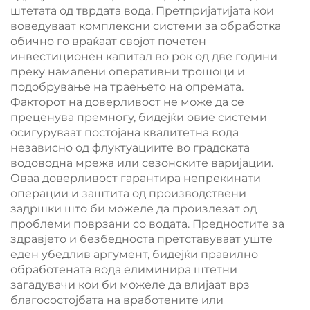
штетата од тврдата вода. Претпријатијата кои
воведуваат комплексни системи за обработка
обично го враќаат својот почетен
инвестиционен капитал во рок од две години
преку намалени оперативни трошоци и
подобрување на траењето на опремата.
Факторот на доверливост не може да се
преценува премногу, бидејќи овие системи
осигуруваат постојана квалитетна вода
независно од флуктуациите во градската
водоводна мрежа или сезонските варијации.
Оваа доверливост гарантира непрекинати
операции и заштита од производствени
задршки што би можеле да произлезат од
проблеми поврзани со водата. Предностите за
здравјето и безбедноста претставуваат уште
еден убедлив аргумент, бидејќи правилно
обработената вода елиминира штетни
загадувачи кои би можеле да влијаат врз
благосостојбата на вработените или