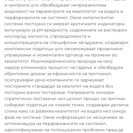
и контрола што обезбедуваат непревземлива
видливост на параметрите на квалитетот на водата и
перформансите на системот. Овие интелигентни
системи постојано ги мереат критичните индикатори,
вклучувајќи ја pH-вредноста, содржината на растворен
кислород, мътноста, спроводливоста и
концентрацијата на специфични загадувачи, создавајќи
комплексни податоци што овозможуваат проактивно
управување и моментален одговор на промени во
квалитетот. Реалновременската природа на овој
надзор елиминира процесот на гадање и обезбедува
објективни докази за ефикасноста на третманот,
осигурувајќи дека компаниите ги одржуваат
постојаните стандарди за квалитет на водата без
постојано рачно тестирање. Напредните сензори
стратегиски поставени низ целиот процес на третман
собираат податоци на повеќе точки, создавајќи детална
слика како се развива квалитетот на водата низ секоја
фаза на чистење. Овие информации се неоцениви за
оптимизација на перформансите на системот,
идентификување на потенцијални проблеми пред да