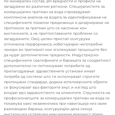
по минерален состав, pH вредности и профили на
загадувачи во различни региони. Специјалистите за
комерцијален третман на вода спроведуваат
комплексна анализа на водата за идентификување на
специфичните локални предизвици и дизајнирање на
протоколи за третман што се насочени кон
вистинските, а не претпоставените проблеми со
загадувачите. Овој целен пристап осигурува
оптимална перформанса, избегнувајќи непотребни
чекори во третманот кои зголемуваат трошоците без
да нудат дополнителни предности. Индустријско-
специфичните сертификати и барањата за соодветност
дополнително ги поттикнуваат потребите од
прилагодување: здравствените установи имаат
потреба од системи што ги исполнуваат строгите
пропишани стандарди, додека хотелиерските објекти
се фокусираат врз факторите вкус и изглед што
влијаат врз задоволството на клиентите. Стручноста на
професионалците за комерцијален третман на вода се
покажува како незаменлива при навигација низ овие
разновидни барања, осигурувајќи дека секоја
инсталација остварува максимална вредност преку