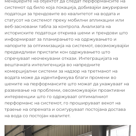
менаџерите на објектот да следат перформансите на
системот од било која локација, добивајќи ажурирани
податоци за трендовите во квалитетот на водата и
статусот на системот преку мобилни апликации или
веб-засновани табла за контрола. Анализата на
историските податоци открива шеми и трендови што
информираат за планирањето на одржувањето и
напорите за оптимизација на системот, овозможувајќи
предвидливи пристапи кон одржувањето што
спречуваат неочекувани откази. Интеграцијата на
вештачката интелигенција во напредните
комерцијални системи за надзор на третманот на
водата може да идентификува благи промени во
шемите на перформансите што можат да укажуваат на
развивање на проблеми, овозможувајќи проактивни
интервенции што го одржуваат оптималниот
перформанс на системот, го прошируваат векот на
траење на опремата и осигуруваат постојана достава
на вода со постојан квалитет.