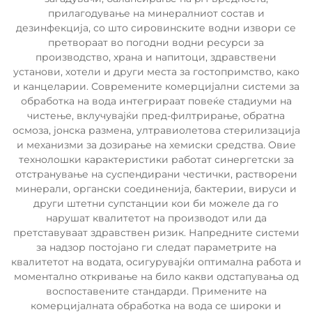
прилагодување на минералниот состав и
дезинфекција, со што сировинските водни извори се
претвораат во погодни водни ресурси за
производство, храна и напитоци, здравствени
установи, хотели и други места за гостопримство, како
и канцеларии. Современите комерцијални системи за
обработка на вода интегрираат повеќе стадиуми на
чистење, вклучувајќи пред-филтрирање, обратна
осмоза, јонска размена, ултравиолетова стерилизација
и механизми за дозирање на хемиски средства. Овие
технолошки карактеристики работат синергетски за
отстранување на суспендирани честички, растворени
минерали, органски соединенија, бактерии, вируси и
други штетни супстанции кои би можеле да го
нарушат квалитетот на производот или да
претставуваат здравствен ризик. Напредните системи
за надзор постојано ги следат параметрите на
квалитетот на водата, осигурувајќи оптимална работа и
моментално откривање на било какви одстапувања од
воспоставените стандарди. Примените на
комерцијалната обработка на вода се широки и