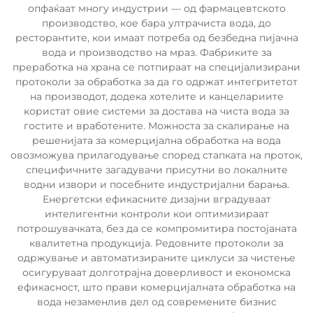
опфаќаат многу индустрии — од фармацевтското
производство, кое бара ултрачиста вода, до
ресторантите, кои имаат потреба од безбедна пијачна
вода и производство на мраз. Фабриките за
преработка на храна се потпираат на специјализирани
протоколи за обработка за да го одржат интегритетот
на производот, додека хотелите и канцелариите
користат овие системи за достава на чиста вода за
гостите и вработените. Можноста за скалирање на
решенијата за комерцијална обработка на вода
овозможува прилагодување според стапката на проток,
специфичните загадувачи присутни во локалните
водни извори и посебните индустријални барања.
Енергетски ефикасните дизајни вградуваат
интелигентни контроли кои оптимизираат
потрошувачката, без да се компромитира постојаната
квалитетна продукција. Редовните протоколи за
одржување и автоматизираните циклуси за чистење
осигуруваат долготрајна доверливост и економска
ефикасност, што прави комерцијалната обработка на
вода незаменлив дел од современите бизнис