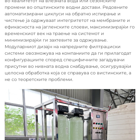
во квалитетот на влезната вода или сезонските
промени во општинските водни достави. Редовните
автоматизирани циклуси на обратно испирање и
чистење ја одржуваат интегритетот на мембраните и
ефикасноста на јагленските слоеви, максимизирајќи го
временскиот век на траење на системот и
минимизирајќи ги захтевите за одржување.
Модуларниот дизајн на напредните филтрациски
системи овозможува на компаниите да ги прилагодат
конфигурациите според специфичните загадувачи
присутни во нивната водна снабдување, осигурувајќи
целосна обработка која се справува со вистинските, а
не со теоретските проблеми.