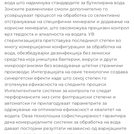
вода што надминува стандардите за бутилирана вода.
Јонските разменливи смоли дополнително го
усовршуваат процесот на обработка со селективно
отстранување на специфични минерали и додавање на
корисни минерали, што овозможува прецизен контрол
врз тврдоста и алкалноста на водата. УВ
стерилизацијата претставува последниот степен во
многу комерцијални конфигурации за обработка на
вода, обезбедувајќи дезинфекција без хемиски
средства која уништува бактерии, вируси и други
микроорганизми без воведување штетни странични
производи. Интеграцијата на овие технологии создава
синергетски ефекти каде што секој степен го
зголемува ефикасноста на следните процеси.
Интелигентните системи за контрола ги следат
перформансите низ сите филтрациски степени и
автоматски ги прилагодуваат параметрите за
одржување на оптимална ефикасност и квалитет на
водата. Оваа технолошка софистицираност гарантира
дека комерцијалните системи за обработка на вода
даваат постојани резултати независно од варијациите