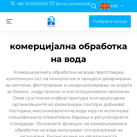
+86-15763932551
[email protected]
MK
Побарајте понуда
комерцијална обработка
на вода
Комерцијалната обработка на вода претставува
комплексен сет на технологии и процеси дизајнирани
за чистење, филтрирање и кондиционирање на водата
за бизнис, индустриски и институционални примени.
Оваа суштинска инфраструктура осигурува дека
организациите во разновидни сектори добиваат
постојана, висококвалитетна вода која ги исполнува
специфичните оперативни барања и регулаторните
стандарди. Основните функции на комерцијалната
обработка на вода вклучуваат отстранување на
загадувачи, балансирање на pH-вредноста,