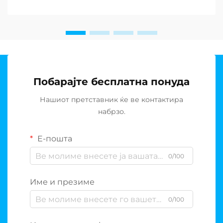
целиот свет, барањето за одржливи решенија за
постројки за де-солирање...
Побарајте бесплатна понуда
Нашиот претставник ќе ве контактира
набрзо.
Е-пошта
0/100
Име и презиме
0/100