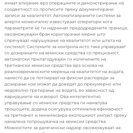
имаат влијание врз операциите и демонстрирање на
соодветност со прописите преку документирани
записи за квалитетот. Автоматизираните системи за
алерти моментално известуваат оператори кога
параметрите ќе ги надминат предодредените граници,
овозможувајќи брзи коригирачки мерки што
спречуваат нарушување на квалитетот или штета на
системот. Системите за контрола исто така управуваат
со дозирањето на хемиски средства со прецизност,
автоматски прилагодувајќи ги количините на
третмански хемиски средства врз основа на
реалновременските мерења на квалитетот на водата,
наместо да се потпираат на фиксни распореди за
дозирање кои можат да доведат до прекумерно или
недоволно третирање на водата, во зависност од
варијациите на изворот. Ова интелигентно
управување со хемиски средства ги намалува
трошоците, додека осигурува оптимална ефикасност
на третманот и минимизира еколошкиот импакт преку
намалена потрошувачка на хемиски средства.
Можностите за далечински надзор овозможуваат на