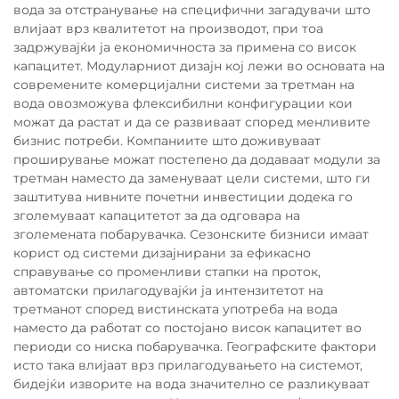
вода за отстранување на специфични загадувачи што
влијаат врз квалитетот на производот, при тоа
задржувајќи ја економичноста за примена со висок
капацитет. Модуларниот дизајн кој лежи во основата на
современите комерцијални системи за третман на
вода овозможува флексибилни конфигурации кои
можат да растат и да се развиваат според менливите
бизнис потреби. Компаниите што доживуваат
проширување можат постепено да додаваат модули за
третман наместо да заменуваат цели системи, што ги
заштитува нивните почетни инвестиции додека го
зголемуваат капацитетот за да одговара на
зголемената побарувачка. Сезонските бизниси имаат
корист од системи дизајнирани за ефикасно
справување со променливи стапки на проток,
автоматски прилагодувајќи ја интензитетот на
третманот според вистинската употреба на вода
наместо да работат со постојано висок капацитет во
периоди со ниска побарувачка. Географските фактори
исто така влијаат врз прилагодувањето на системот,
бидејќи изворите на вода значително се разликуваат