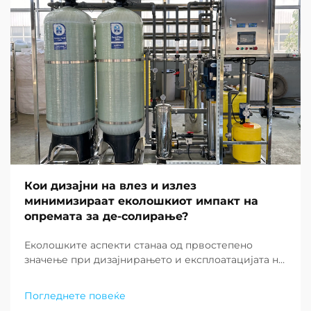
Кои дизајни на влез и излез
минимизираат еколошкиот импакт на
опремата за де-солирање?
Еколошките аспекти станаа од првостепено
значење при дизајнирањето и експлоатацијата на
современите постројки за де-солирање ширум
светот. Како што недостатокот на вода
Погледнете повеќе
продолжува да предизвикува заедниците низ