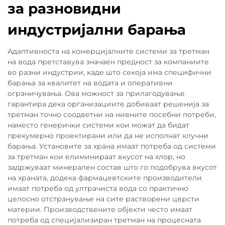
за разновидни
индустријални барања
Адаптивноста на комерцијалните системи за третман
на вода претставува значаен предност за компаниите
во разни индустрии, каде што секоја има специфични
барања за квалитет на водата и оперативни
ограничувања. Ова можност за прилагодување
гарантира дека организациите добиваат решенија за
третман точно соодветни на нивните посебни потреби,
наместо генерички системи кои можат да бидат
прекумерно проектирани или да не исполнат клучни
барања. Установите за храна имаат потреба од системи
за третман кои елиминираат вкусот на хлор, но
задржуваат минерален состав што го подобрува вкусот
на храната, додека фармацевтските производители
имаат потреба од ултрачиста вода со практично
целосно отстранување на сите растворени цврсти
материи. Производствените објекти често имаат
потреба од специјализиран третман на процесната