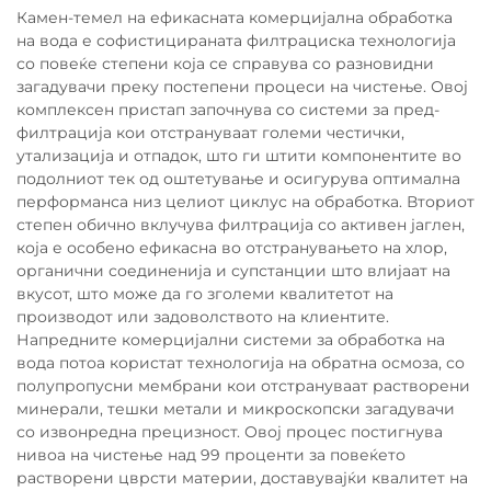
Камен-темел на ефикасната комерцијална обработка
на вода е софистицираната филтрациска технологија
со повеќе степени која се справува со разновидни
загадувачи преку постепени процеси на чистење. Овој
комплексен пристап започнува со системи за пред-
филтрација кои отстрануваат големи честички,
утализација и отпадок, што ги штити компонентите во
подолниот тек од оштетување и осигурува оптимална
перформанса низ целиот циклус на обработка. Вториот
степен обично вклучува филтрација со активен јаглен,
која е особено ефикасна во отстранувањето на хлор,
органични соединенија и супстанции што влијаат на
вкусот, што може да го зголеми квалитетот на
производот или задоволството на клиентите.
Напредните комерцијални системи за обработка на
вода потоа користат технологија на обратна осмоза, со
полупропусни мембрани кои отстрануваат растворени
минерали, тешки метали и микроскопски загадувачи
со извонредна прецизност. Овој процес постигнува
нивоа на чистење над 99 проценти за повеќето
растворени цврсти материи, доставувајќи квалитет на