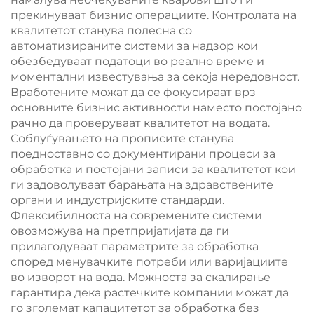
прекинуваат бизнис операциите. Контролата на
квалитетот станува полесна со
автоматизираните системи за надзор кои
обезбедуваат податоци во реално време и
моментални известувања за секоја нередовност.
Вработените можат да се фокусираат врз
основните бизнис активности наместо постојано
рачно да проверуваат квалитетот на водата.
Соблуѓувањето на прописите станува
поедноставно со документирани процеси за
обработка и постојани записи за квалитетот кои
ги задоволуваат барањата на здравствените
органи и индустријските стандарди.
Флексибилноста на современите системи
овозможува на претпријатијата да ги
прилагодуваат параметрите за обработка
според менувачките потреби или варијациите
во изворот на вода. Можноста за скалирање
гарантира дека растечките компании можат да
го зголемат капацитетот за обработка без