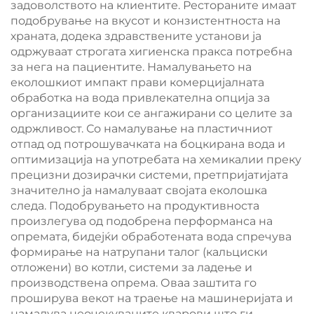
задоволството на клиентите. Рестораните имаат
подобрување на вкусот и конзистентноста на
храната, додека здравствените установи ја
одржуваат строгата хигиенска пракса потребна
за нега на пациентите. Намалувањето на
еколошкиот импакт прави комерцијалната
обработка на вода привлекателна опција за
организациите кои се ангажирани со целите за
одржливост. Со намалување на пластичниот
отпад од потрошувачката на боцкирана вода и
оптимизација на употребата на хемикалии преку
прецизни дозирачки системи, претпријатијата
значително ја намалуваат својата еколошка
следа. Подобрувањето на продуктивноста
произлегува од подобрена перформанса на
опремата, бидејќи обработената вода спречува
формирање на натрупани талог (кальциски
отложени) во котли, системи за ладење и
производствена опрема. Оваа заштита го
проширува векот на траење на машинеријата и
намалува неочекуваните кварови што ги