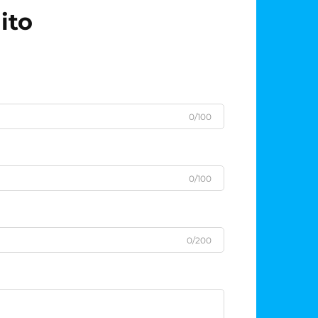
tratadas...
ito
0/100
0/100
0/200