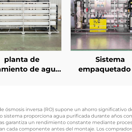
planta de
Sistema
amiento de agua
empaquetado
tificada CE, con
purificación de
al de 1000-2500
potable, plant
h y sistema de
tratamiento de
sis inversa, para
por ósmosis inv
de ósmosis inversa (RO) supone un ahorro significativo
lo sistema proporciona agua purificada durante años c
 purificación de
máquina de ósm
das garantiza un rendimiento constante mediante proces
 salina de pozos
inversa para filt
ican cada componente antes del montaje. Los compradore