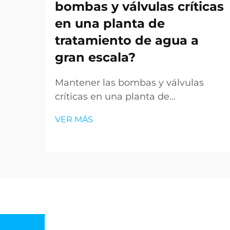
bombas y válvulas críticas
en una planta de
tratamiento de agua a
gran escala?
Mantener las bombas y válvulas
críticas en una planta de
tratamiento de agua a gran escala
VER MÁS
requiere una planificación
sistemática, experiencia
especializada y protocolos de
ejecución rigurosos. La complejidad
de las instalaciones modernas de
tratamiento de agua exige que los
operadores comprendan...