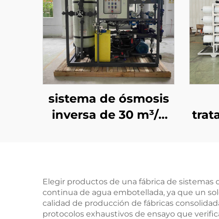
sistema de ósmosis
inversa de 30 m³/d
trat
con filtro de agua y
cer
membrana RO,
caud
planta de
L/
tratamiento de agua
ósmo
Elegir productos de una fábrica de sistemas 
continua de agua embotellada, ya que un so
para desalinización
la
calidad de producción de fábricas consolida
de agua de mar
agua
protocolos exhaustivos de ensayo que verif