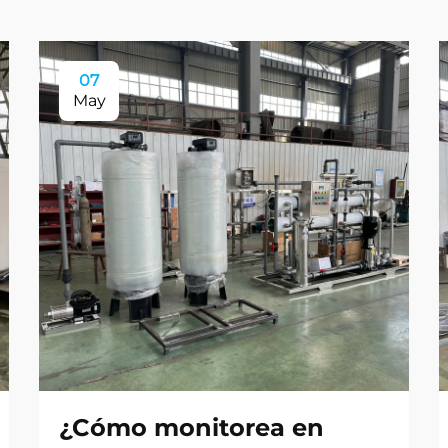
07
May
¿Cómo monitorea en