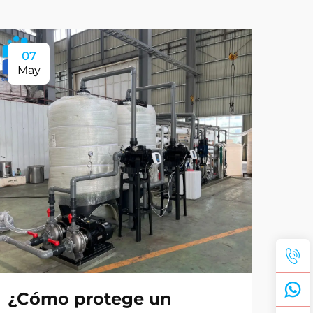
07
0
May
Ma
¿Cómo protege un
¿C