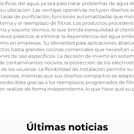
cíficas del agua, ya sea para tratar problemas de agua 
bterráneos en
agua industri
su ubicación. Las ventajas operativas incluyen diseños
iego agrícola
tasas de purificación, funciones automatizadas que min
istema y el reemplazo de filtros. Los productos proceden
tía y soporte técnico, lo que brinda tranquilidad al clien
uos plásticos al eliminar la dependencia del agua embot
omo en empresas. Su idoneidad para aplicaciones abarc
os hasta grandes cocinas comerciales que necesitan u
es de uso específicos. La decisión de invertir en sistemas
 de contaminantes nocivos, la protección de los electrodo
 de los usuarios. La flexibilidad de instalación permite su
xtensas, mientras que sus diseños compactos se adaptan 
predecibles gracias a los reemplazos programados de fi
den realizar de forma independiente, lo que hace que su
Últimas noticias