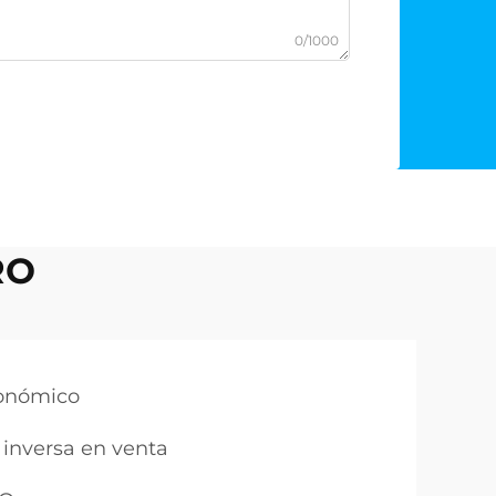
0/1000
RO
conómico
 inversa en venta