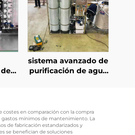
sistema avanzado de
 de
purificación de agua
 agua
por ósmosis inversa
a de
de 2000 LPH para
 agua
filtración industrial
ersa,
de aguas
 de costes en comparación con la compra
on gastos mínimos de mantenimiento. La
osis
subterráneas y
os de fabricación estandarizados y
ro de
fluviales, con
s se benefician de soluciones