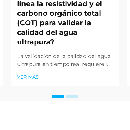
línea la resistividad y el
carbono orgánico total
(COT) para validar la
calidad del agua
ultrapura?
La validación de la calidad del agua
ultrapura en tiempo real requiere la
monitorización continua de
VER MÁS
parámetros críticos que indican
directamente los niveles de
contaminación y el rendimiento del
sistema. Las mediciones de
resistividad y de carbono orgánico
total (COT) constituyen los dos
indicadores más esenciales...