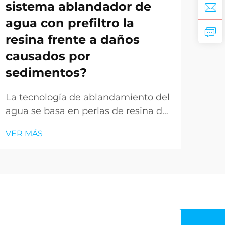
sistema ablandador de
bo
agua con prefiltro la
ef
resina frente a daños
de
causados por
ba
sedimentos?
Los
req
La tecnología de ablandamiento del
agu
agua se basa en perlas de resina de
VER
func
intercambio iónico para eliminar los
VER MÁS
sumi
minerales causantes de la dureza de
pur
los suministros de agua entrante,
inst
pero estos delicados materiales de
sum
resina enfrentan una amenaza
deb
constante por partículas en
por
suspensión, turbidez y residuos
entr
presentes en las fuentes de agua no