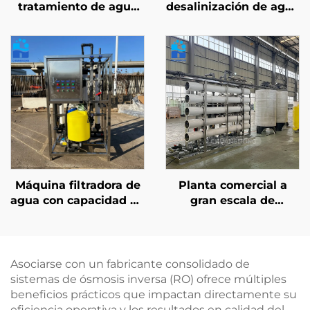
tratamiento de agua
desalinización de agua
en contenedor
de mar de 10 TPD,
certificados CE/ISO |
sistema de
Sistema industrial de
tratamiento de agua
ósmosis inversa (RO)
SWRO para agua
de 50 a 500 m³/d
potable
Máquina filtradora de
Planta comercial a
agua con capacidad de
gran escala de
10 T, purificación por
ósmosis inversa (RO)
ósmosis inversa (RO)
para suministro de
de doble paso, 20 T
agua potable de alta
por litro, en venta
calidad a instituciones
Asociarse con un fabricante consolidado de
médicas, hospitales y
sistemas de ósmosis inversa (RO) ofrece múltiples
clínicas
beneficios prácticos que impactan directamente su
eficiencia operativa y los resultados en calidad del