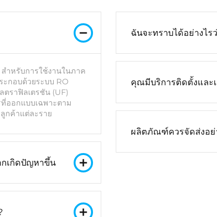
ฉันจะทราบได้อย่างไร
) สำหรับการใช้งานในภาค
ประกอบด้วยระบบ RO
คุณมีบริการติดตั้งและเ
ลตราฟิลเตรชัน (UF)
รที่ออกแบบเฉพาะตาม
ลูกค้าแต่ละราย
ผลิตภัณฑ์ควรจัดส่งอย
กเกิดปัญหาขึ้น
?