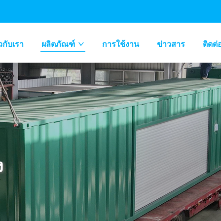
ยวกับเรา
ผลิตภัณฑ์
การใช้งาน
ข่าวสาร
ติดต่
ง