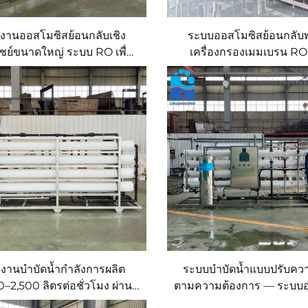
งานออสโมซิสย้อนกลับเชิง
ระบบออสโมซิสย้อนกลับ
ชย์ขนาดใหญ่ ระบบ RO เพื่อ
เครื่องกรองเมมเบรน RO
น้ำดื่มคุณภาพสูงสำหรับสถาน
โรงงานบำบัดน้ำ ระบบกรอ
บาล โรงพยาบาล และคลินิก
การดื่มในฟาร์มและบ้า
งานบำบัดน้ำกำลังการผลิต
ระบบบำบัดน้ำแบบปรับควา
0–2,500 ลิตรต่อชั่วโมง ผ่าน
ตามความต้องการ — ระบบ
รับรองมาตรฐาน CE พร้อม
สย้อนกลับ (Reverse Osm