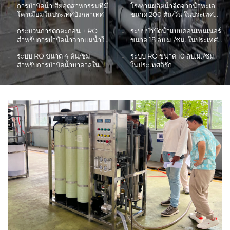
การบำบัดน้ำเสียอุตสาหกรรมที่มี
โรงงานผลิตน้ำจืดจากน้ำทะเล
โครเมียมในประเทศบังกลาเทศ
ขนาด 200 ตัน/วัน ในประเทศ
อิสราเอล
กระบวนการตกตะกอน + RO
ระบบบำบัดน้ำแบบคอนเทนเนอร์
สำหรับการบำบัดน้ำจากแม่น้ำใน
ขนาด 18 ลบ.ม./ชม. ในประเทศ
แอฟริกาใต้
ซาอุดีอาระเบีย
ระบบ RO ขนาด 4 ตัน/ชม.
ระบบ RO ขนาด 10 ลบ.ม./ชม.
สำหรับการบำบัดน้ำบาดาลใน
ในประเทศอิรัก
ประเทศแอลเบเนีย