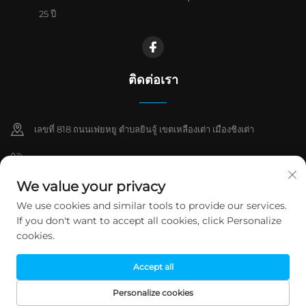
25 ปี
ติดต่อเรา
เลขที่ 818 ถนนเฟยหยู ตำบลยินจู้ เขตเหลืองเต่า เมืองชิงเต่า
+86-15763932551
We value your privacy
+86-15192632267
We use cookies and similar tools to provide our services.
[email protected]
If you don't want to accept all cookies, click Personalize
cookies.
ลิขสิทธิ์ © 2026 บริษัท ชิงเต่า ฉวงตง วอเตอร์ ทรีตเมนท์ จำกัด สงวนลิขสิทธิ์
Accept all
ทุกประการ
นโยบายความเป็นส่วนตัว
Personalize cookies