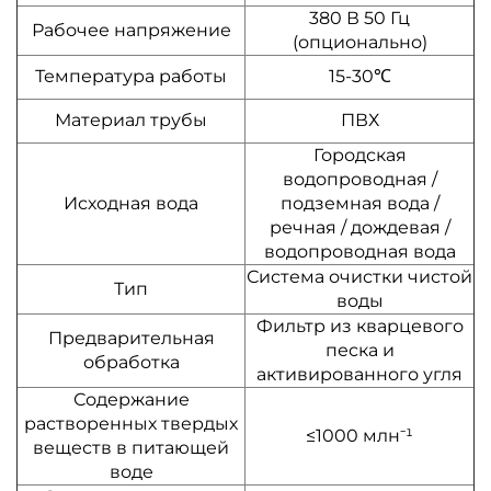
380 В 50 Гц
Рабочее напряжение
(опционально)
Температура работы
15-30℃
Материал трубы
ПВХ
Городская
водопроводная /
Исходная вода
подземная вода /
речная / дождевая /
водопроводная вода
Система очистки чистой
Тип
воды
Фильтр из кварцевого
Предварительная
песка и
обработка
активированного угля
Содержание
растворенных твердых
≤1000 млн⁻¹
веществ в питающей
воде