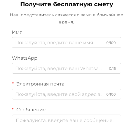
использования воды,
оборудование для
Получите бесплатную смету
сельскохозяйственных
опреснения, установка
нужд и рециркуляции
для очистки грунтовых
Наш представитель свяжется с вами в ближайшее
сточных вод
вод из скважин методом
время.
обратного осмоса
Имя
0/100
WhatsApp
0/16
Электронная почта
0/100
Сообщение