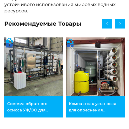
устойчивого использования мировых водных
ресурсов.
Рекомендуемые Товары
Система обратного
Компактная установка
осмоса УФ/ОО для
для опреснения
промышленного
питьевой воды с
повторного
обратным осмосом (RO),