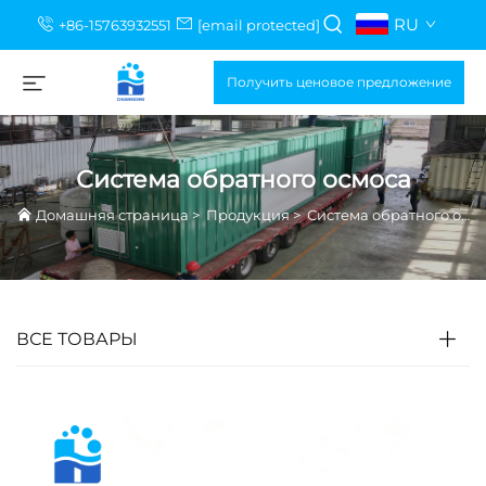
RU
+86-15763932551
[email protected]
Получить ценовое предложение
Система обратного осмоса
Домашняя страница
>
Продукция
>
Система обратного осмоса
ВСЕ ТОВАРЫ