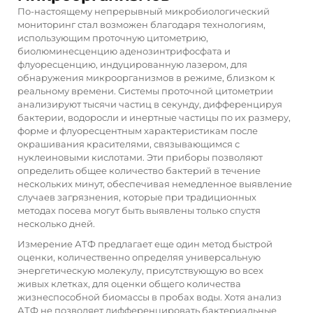
По-настоящему непрерывный микробиологический
мониторинг стал возможен благодаря технологиям,
использующим проточную цитометрию,
биолюминесценцию аденозинтрифосфата и
флуоресценцию, индуцированную лазером, для
обнаружения микроорганизмов в режиме, близком к
реальному времени. Системы проточной цитометрии
анализируют тысячи частиц в секунду, дифференцируя
бактерии, водоросли и инертные частицы по их размеру,
форме и флуоресцентным характеристикам после
окрашивания красителями, связывающимся с
нуклеиновыми кислотами. Эти приборы позволяют
определить общее количество бактерий в течение
нескольких минут, обеспечивая немедленное выявление
случаев загрязнения, которые при традиционных
методах посева могут быть выявлены только спустя
несколько дней.
Измерение АТФ предлагает еще один метод быстрой
оценки, количественно определяя универсальную
энергетическую молекулу, присутствующую во всех
живых клетках, для оценки общего количества
жизнеспособной биомассы в пробах воды. Хотя анализ
АТФ не позволяет дифференцировать бактериальные