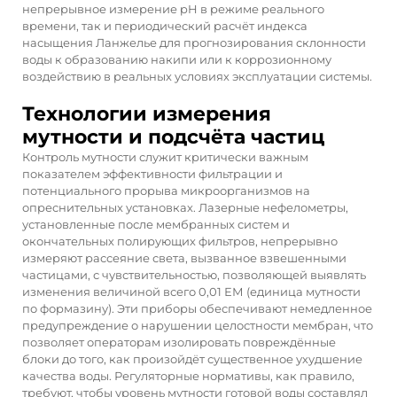
непрерывное измерение pH в режиме реального
времени, так и периодический расчёт индекса
насыщения Ланжелье для прогнозирования склонности
воды к образованию накипи или к коррозионному
воздействию в реальных условиях эксплуатации системы.
Технологии измерения
мутности и подсчёта частиц
Контроль мутности служит критически важным
показателем эффективности фильтрации и
потенциального прорыва микроорганизмов на
опреснительных установках. Лазерные нефелометры,
установленные после мембранных систем и
окончательных полирующих фильтров, непрерывно
измеряют рассеяние света, вызванное взвешенными
частицами, с чувствительностью, позволяющей выявлять
изменения величиной всего 0,01 ЕМ (единица мутности
по формазину). Эти приборы обеспечивают немедленное
предупреждение о нарушении целостности мембран, что
позволяет операторам изолировать повреждённые
блоки до того, как произойдёт существенное ухудшение
качества воды. Регуляторные нормативы, как правило,
требуют, чтобы уровень мутности готовой воды составлял