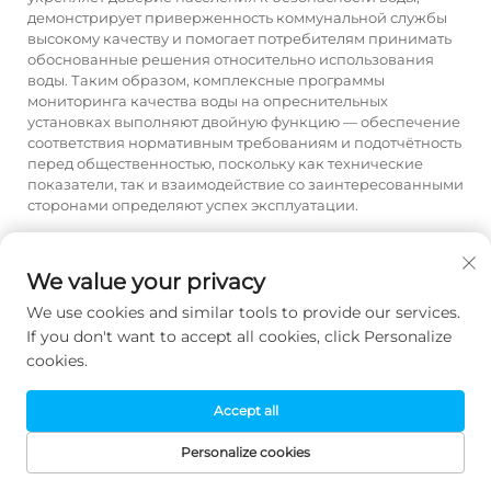
демонстрирует приверженность коммунальной службы
высокому качеству и помогает потребителям принимать
обоснованные решения относительно использования
воды. Таким образом, комплексные программы
мониторинга качества воды на опреснительных
установках выполняют двойную функцию — обеспечение
соответствия нормативным требованиям и подотчётность
перед общественностью, поскольку как технические
показатели, так и взаимодействие со заинтересованными
сторонами определяют успех эксплуатации.
Часто задаваемые вопросы
We value your privacy
Как часто операторы
We use cookies and similar tools to provide our services.
опреснительных установок
If you don't want to accept all cookies, click Personalize
должны проводить калибровку
cookies.
онлайн-мониторов качества
воды для поддержания
Accept all
точности измерений?
Personalize cookies
Частота калибровки зависит от конкретного измеряемого
ДОМАШНЯЯ
ЭЛЕКТРОННАЯ
ТОВАРЫ
ТЕЛЕФОН
параметра, технологии прибора и характеристик водной
СТРАНИЦА
ПОЧТА