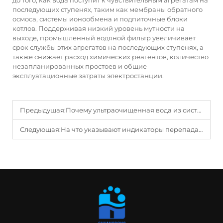
до того, как вода поступит к чувствительным агрегатам на
последующих ступенях, таким как мембраны обратного
осмоса, системы ионообмена и подпиточные блоки
котлов. Поддерживая низкий уровень мутности на
выходе, промышленный водяной фильтр увеличивает
срок службы этих агрегатов на последующих ступенях, а
также снижает расход химических реагентов, количество
незапланированных простоев и общие
эксплуатационные затраты электростанции.
Предыдущая:
Почему ультраочищенная вода из системы обратного осмоса имеет такой чистый и освежающий вкус?
Следующая:
На что указывают индикаторы перепада давления, когда промышленный водяной фильтр требует очистки?