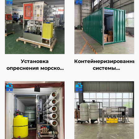
Установка
Контейнеризированны
опреснения морской
системы
воды,
водоочистки,
крупногабаритная
сертифицированные
солнечная
по стандартам CE/ISO
контейнеризированная
| Промышленная
система обратного
система обратного
осмоса,
осмоса
опреснительная
производительностью
установка для
50–500 м³/сут
морской воды