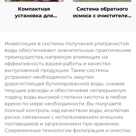
Компактная
Система обратного
установка для
осмоса с очистителем
опреснения питьевой
на основе мембраны
воды с обратным
обратного осмоса,
осмосом (RO),
установка для
оборудование для
очистки воды,
Инвестиции в системы получения ультрачистой
опреснения,
фильтрационная
воды обеспечивают значительные практические
установка для
система для
преимущества, напрямую влияющие на
очистки грунтовых
питьевой воды в
эффективность вашей работы и качество
вод из скважин
фермерских домах
выпускаемой продукции. Такие системы
методом обратного
устраняют необходимость закупки
осмоса
дорогостоящей бутилированной воды, снижая
текущие расходы и обеспечивая непрерывную
подачу воды высокой степени чистоты в любое
время по мере необходимости. Вы получаете
полный контроль над качеством воды, исключая
риски, связанные с использованием внешних
поставщиков и загрязнением при хранении.
Современные технологии фильтрации и очистки