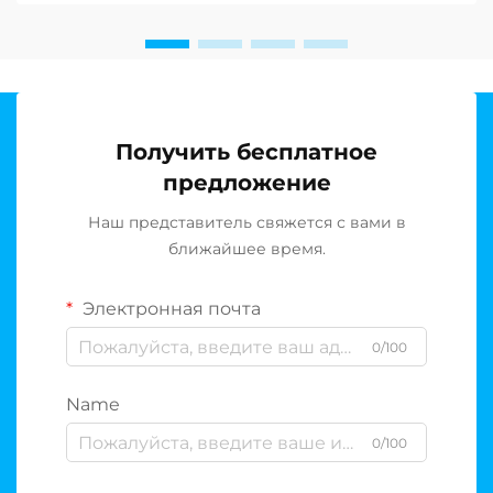
к ухудшению качества воды и нарушению
целостности системы. Образование биоплёнки в
резервуарах для хранения ультраочищенной
воды представляет собой одну из наиболее
стойких...
Получить бесплатное
предложение
Наш представитель свяжется с вами в
ближайшее время.
Электронная почта
0/100
Name
0/100