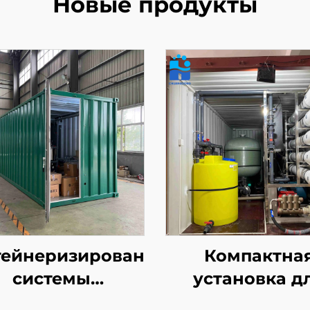
Новые продукты
тейнеризированные
Компактна
системы
установка д
водоочистки,
опреснени