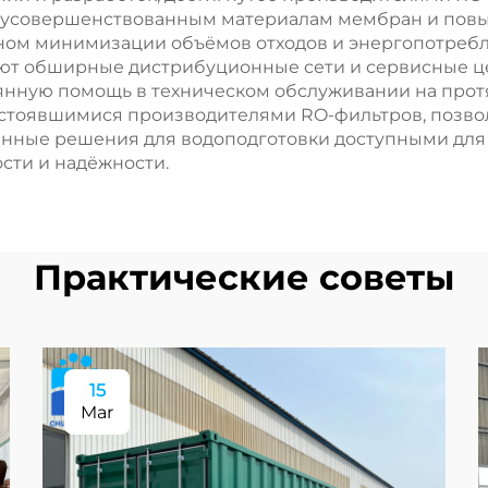
 усовершенствованным материалам мембран и повы
ном минимизации объёмов отходов и энергопотреб
ют обширные дистрибуционные сети и сервисные 
оянную помощь в техническом обслуживании на прот
 устоявшимися производителями RO-фильтров, позв
енные решения для водоподготовки доступными для
сти и надёжности.
Практические советы
15
Mar