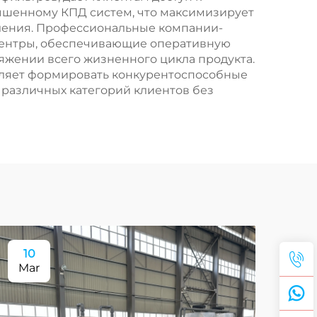
шенному КПД систем, что максимизирует
ления. Профессиональные компании-
центры, обеспечивающие оперативную
яжении всего жизненного цикла продукта.
оляет формировать конкурентоспособные
 различных категорий клиентов без
10
1
Mar
Ma