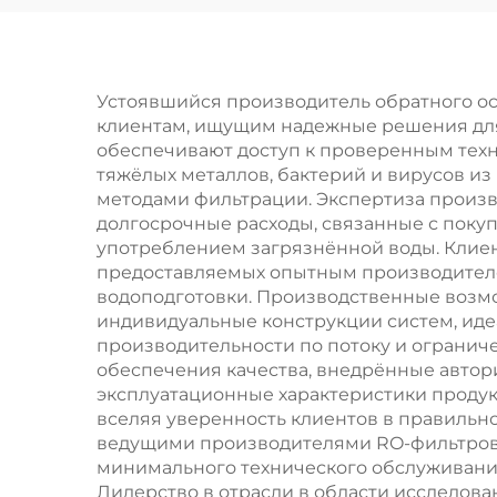
электродеионизацией
сер
(EDI),
п
автоматическая
Устоявшийся производитель обратного о
клиентам, ищущим надежные решения для 
промышленная
П
обеспечивают доступ к проверенным техн
система очистки
сис
тяжёлых металлов, бактерий и вирусов и
методами фильтрации. Экспертиза произ
методом
долгосрочные расходы, связанные с пок
электродеионизации
про
употреблением загрязнённой воды. Клиен
предоставляемых опытным производителем
водоподготовки. Производственные возм
индивидуальные конструкции систем, иде
производительности по потоку и огранич
обеспечения качества, внедрённые авто
эксплуатационные характеристики продук
вселяя уверенность клиентов в правиль
ведущими производителями RO-фильтров,
минимального технического обслуживани
Лидерство в отрасли в области исследова