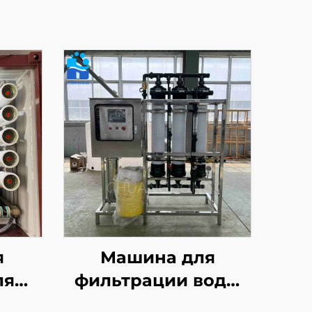
я
Машина для
ля
фильтрации воды
я
ёмкостью 10 т,