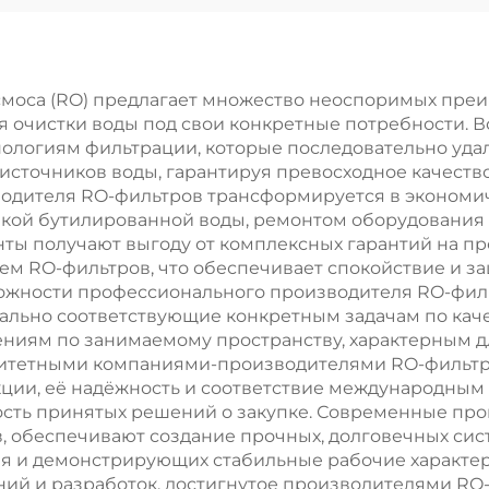
тифицированные
питьевой вод
о стандартам
обратным осм
CE/ISO |
(RO), оборудов
смоса (RO) предлагает множество неоспоримых пре
очистки воды под свои конкретные потребности. В
ромышленная
для опреснен
ологиям фильтрации, которые последовательно удал
тема обратного
установка д
з источников воды, гарантируя превосходное качест
водителя RO-фильтров трансформируется в эконом
осмоса
очистки грунт
упкой бутилированной воды, ремонтом оборудования
изводительностью
вод из скваж
ты получают выгоду от комплексных гарантий на пр
 RO-фильтров, что обеспечивает спокойствие и за
50–500 м³/сут
методом обрат
ожности профессионального производителя RO-фил
осмоса
ально соответствующие конкретным задачам по каче
ениям по занимаемому пространству, характерным 
ритетными компаниями-производителями RO-фильтр
ции, её надёжность и соответствие международным 
ность принятых решений о закупке. Современные п
 обеспечивают создание прочных, долговечных сис
я и демонстрирующих стабильные рабочие характер
ний и разработок, достигнутое производителями RO-