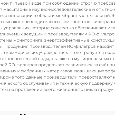
асной питьевой воде при соблюдении строгих требов
т масштабные научно-исследовательские и опытно-к
нные инновации в области мембранных технологий.
а высокопроизводительных компонентов фильтрац
мы управления, которые совместно обеспечивают иск
реализуемых ведущими производителями RO-фильтров
стемы мониторинга, энергоэффективные конструкци
ды. Продукция производителей RO-фильтров находит
, в коммерческих учреждениях — где требуется надё
технологической воды, а также на муниципальных с
лей RO-фильтров продолжает развиваться за счёт вн
ованных мембранных материалов, повышающих эфф
Кроме того, данные производители предоставляют 
нического обслуживания и техническую поддержку,
тем на протяжении всего жизненного цикла продук