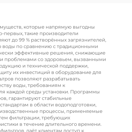
ы с
установка очистки
осом
методом обратного
ание
осмоса (RO),
имуществ, которые напрямую выгодны
о-первых, такие производители
ия,
двухступенчатая
яют до 99 % растворённых загрязнителей,
ля
система, 20 т/л, в
во воды по сравнению с традиционными
ически эффективные решения, снижающие
овых
продаже
 и проблемами со здоровьем, вызванными
ин
одукцию и технической поддержки,
щиту их инвестиций в оборудование для
ного
ьтров позволяют разрабатывать
ству воды, требованиям к
для каждой среды установки. Программы
ов, гарантируют стабильные
стандартам в области водоподготовки,
роизводственные процессы, применяемые
тем фильтрации, требующих
истики в течение длительного времени.
фильтров, даёт клиентам доступ к