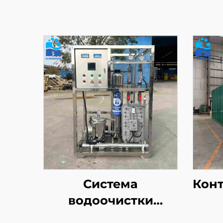
Система
Кон
водоочистки
сверхчистой воды с