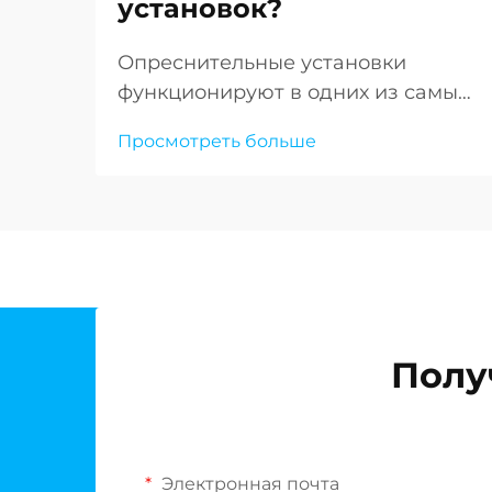
установок?
Опреснительные установки
функционируют в одних из самых
экстремальных условий, которые
Просмотреть больше
только можно себе представить:
морская вода постоянно угрожает
целостности критически важной
инфраструктуры. Выбор
соответствующих
коррозионностойких материалов
становится первостепенным
требованием для обеспечения
Полу
долгосрочной…
Электронная почта