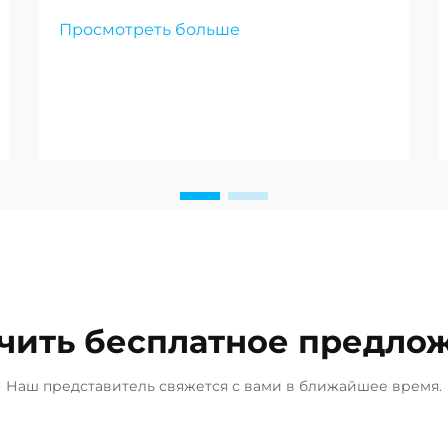
бытовом, так и в коммерческом
Просмотреть больше
использовании: высокое
содержание ионов кальция и
магния приводит к образованию
накипи, снижению эффективности
оборудования и ухудшению
качества воды. Система очистки
воды...
чить бесплатное предло
Наш представитель свяжется с вами в ближайшее время.