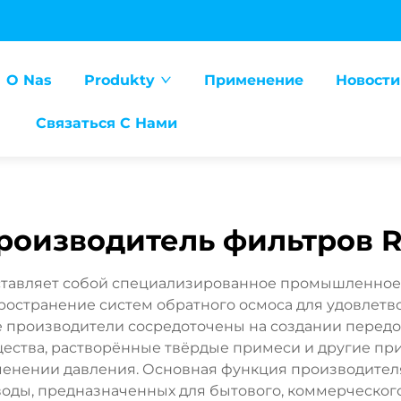
O Nas
Produkty
Применение
Новости
Связаться С Нами
роизводитель фильтров 
тавляет собой специализированное промышленное
ространение систем обратного осмоса для удовлет
ие производители сосредоточены на создании пере
ства, растворённые твёрдые примеси и другие пр
менении давления. Основная функция производителя
воды, предназначенных для бытового, коммерческог