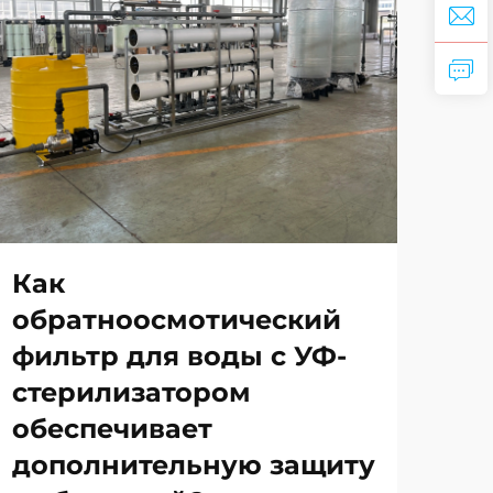
Как
По
обратноосмотический
фа
фильтр для воды с УФ-
ко
стерилизатором
до
обеспечивает
ул
дополнительную защиту
ВЭ