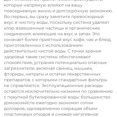
бытового и
система, 20 т/л, в
которые напрямую влияют на вашу
промышленного
продаже
повседневную жизнь и долгосрочную экономию.
водоснабжения с
Во-первых, вы сразу заметите превосходный
фильтрацией
вкус и чистоту воды, поскольку система удаляет
высокой степени
хлор, взвешенные частицы и органические
чистоты
соединения, влияющие на вкус и запах. Это
означает более приятный вкус кофе, чая и блюд,
приготовленных с использованием
действительно чистой воды. С точки зрения
здоровья такие системы обеспечивают
спокойствие, устраняя потенциально опасные
загрязнители, включая свинец, мышьяк,
фториды, нитраты и остатки лекарственных
препаратов, с которыми стандартные фильтры
не справляются. Эксплуатационные расходы
остаются исключительно низкими по сравнению
с покупкой бутилированной воды: большинство
домохозяйств ежегодно экономят сотни
долларов, одновременно сокращая объем
пластиковых отходов и снижая негативное