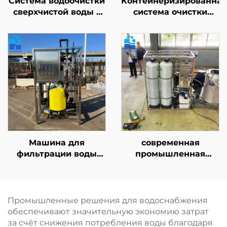
Система водоочистки
Контейнеризированная
сверхчистой воды с
система очистки
электродеионизацией
питьевой воды,
(EDI), автоматическая
установка для
промышленная
очистки воды
система очистки
методом обратного
методом
осмоса, оборудование
электродеионизации
для промышленной
фильтрации воды
Машина для
современная
фильтрации воды
промышленная
ёмкостью 10 т,
система очистки
установка очистки
воды методом
методом обратного
обратного осмоса
осмоса (RO),
производительностью
Промышленные решения для водоснабжения
двухступенчатая
2000 л/ч для
обеспечивают значительную экономию затрат
система, 20 т/л, в
фильтрации
за счёт снижения потребления воды благодаря