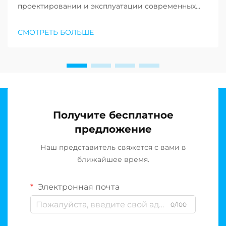
проектировании и эксплуатации современных
опреснительных объектов по всему миру. По
мере того как нехватка пресной воды продолжает
СМОТРЕТЬ БОЛЬШЕ
ставить под угрозу сообщества по всему земному
шару, растёт спрос на устойчивые решения в
области опреснения воды…
Получите бесплатное
предложение
Наш представитель свяжется с вами в
ближайшее время.
Электронная почта
0/100