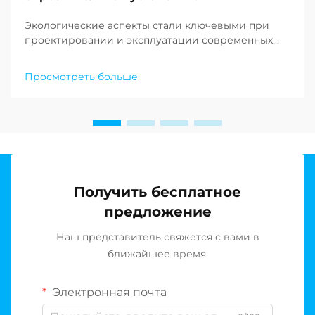
Экологические аспекты стали ключевыми при
проектировании и эксплуатации современных
опреснительных объектов по всему миру. По
мере того как нехватка пресной воды продолжает
Просмотреть больше
ставить под угрозу сообщества по всему земному
шару, растёт спрос на устойчивые решения в
области опреснения воды…
Получить бесплатное
предложение
Наш представитель свяжется с вами в
ближайшее время.
Электронная почта