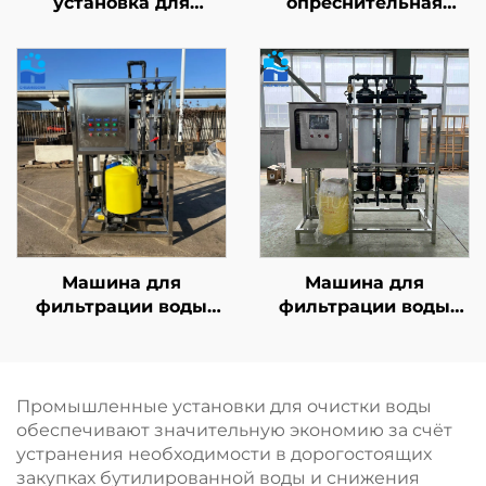
установка для
опреснительная
опреснения питьевой
установка для
воды с обратным
морской воды
осмосом (RO),
мощностью 10 т/сут,
оборудование для
система водоочистки
опреснения,
SWRO для получения
установка для
питьевой воды
очистки грунтовых
вод из скважин
методом обратного
осмоса
Машина для
Машина для
фильтрации воды
фильтрации воды
ёмкостью 10 т,
ёмкостью 10 т,
установка очистки
установка очистки
методом обратного
методом обратного
осмоса (RO),
осмоса (RO),
Промышленные установки для очистки воды
двухступенчатая
двухступенчатая
обеспечивают значительную экономию за счёт
система, 20 т/л, в
система, 20 т/л, в
устранения необходимости в дорогостоящих
продаже
продаже
закупках бутилированной воды и снижения