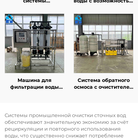
системы
воды с возможностью
водоочистки,
индивидуального
сертифицированные
выбора
по стандартам CE/ISO
производительности;
| Промышленная
обратноосмотическая
система обратного
(RO) система для
осмоса
бытового и
производительностью
промышленного
50–500 м³/сут
водоснабжения с
фильтрацией
высокой степени
чистоты
Машина для
Система обратного
фильтрации воды
осмоса с очистителем
ёмкостью 10 т,
на основе мембраны
установка очистки
обратного осмоса,
методом обратного
установка для
осмоса (RO),
очистки воды,
Системы промышленной очистки сточных вод
двухступенчатая
фильтрационная
обеспечивают значительную экономию за счёт
система, 20 т/л, в
система для
рециркуляции и повторного использования
продаже
питьевой воды в
воды, что существенно снижает потребление