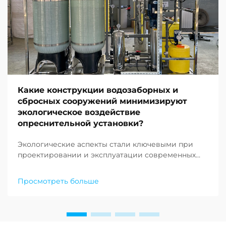
Какие конструкции водозаборных и
сбросных сооружений минимизируют
экологическое воздействие
опреснительной установки?
Экологические аспекты стали ключевыми при
проектировании и эксплуатации современных
опреснительных объектов по всему миру. По
мере того как нехватка пресной воды продолжает
Просмотреть больше
ставить под угрозу сообщества по всему земному
шару, растёт спрос на устойчивые решения в
области опреснения воды…