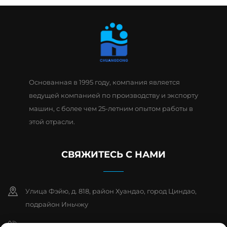
Основанная в 1995 году, компания является
ведущей компанией по производству и экспорту
машин, с более чем 25-летним опытом работы в
этой отрасли.
СВЯЖИТЕСЬ С НАМИ
Улица Фэйю, д. 818, район Хуандао, город Циндао,
подрайон Иньчжу
+86-15763932551