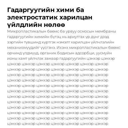
Гадаргуугийн хими ба
электростатик харилцан
үйлдлийн нөлөө
Микропластикалын бөөмс ба урвуу осмосын мембраны
гадаргуугийн химийн бүтэц нь ариутгах үр дүнг дээд
зэргийн түвшинд хүртгэх нэмэлт харилцан үйлчлэлийн
механизмүүдийг үүсгэнэ. Ихэнх микропластикалын бөөмс
орчинд үлдмүүд, органик бодисын адсорбци, уусмуйн
ионы хамт үйлчлэх замаар гадаргуугийн цэнхэр цэнхэр
цэнхэр цэнхэр цэнхэр цэнхэр цэнхэр цэнхэр цэнхэр
цэнхэр цэнхэр цэнхэр цэнхэр цэнхэр цэнхэр цэнхэр
цэнхэр цэнхэр цэнхэр цэнхэр цэнхэр цэнхэр цэнхэр
цэнхэр цэнхэр цэнхэр цэнхэр цэнхэр цэнхэр цэнхэр
цэнхэр цэнхэр цэнхэр цэнхэр цэнхэр цэнхэр цэнхэр
цэнхэр цэнхэр цэнхэр цэнхэр цэнхэр цэнхэр цэнхэр
цэнхэр цэнхэр цэнхэр цэнхэр цэнхэр цэнхэр цэнхэр
цэнхэр цэнхэр цэнхэр цэнхэр цэнхэр цэнхэр цэнхэр
цэнхэр цэнхэр цэнхэр цэнхэр цэнхэр цэнхэр цэнхэр
цэнхэр цэнхэр цэнхэр цэнхэр цэнхэр цэнхэр цэнхэр
цэнхэр цэнхэр цэнхэр цэнхэр цэнхэр цэнхэр цэнхэр
цэнхэр цэнхэр цэнхэр цэнхэр цэнхэр цэнхэр цэнхэр