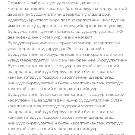
Пермеат мембраны урвуу осмосын дараа нь
микропластикийн хасалтыг баталгаажуулах зориулалттай
дараагийн бүрдүүлэлтийн цэвэрлэлт үйлдэлд орж,
идэвхтэд хар углерт суурилдаг цэвэрлэлтийн шүүлтүүр нь
ямар нэгэн хүнд органик нөөцүүдийг арилгахад тусалж,
бүрдүүлэлтийн сүүлийн физик саад үүрдүүр үүсгэдэг. УФ
дезинфекцийн системүүд химийн нэмэлт
бүрдүүлтүүрүүдийг нэмж оруулалгүйгээр цэвэрлэгдсэн
усыг стерилизацид оруулдэг. Эдгээр дараагийн
бүрдүүлэлтийн алхамууд нь ихэвчлэн микропластикийн
хувьд тааралддаггүй, учир нь мембран уже бүрдүүлэлтийн
бүтэн хасалтыг хангаж, гэтэдүүр тодорхой хэрэглээний
шаардлагад нийцүүр бүрдүүлэлтийн бүтэн хасалтыг
хангаж, гэтэдүүр тодорхой хэрэглээний шаардлагад
нийцүүр бүрдүүлэлтийн бүтэн хасалтыг хангаж, гэтэдүүр
тодорхой хэрэглээний шаардлагад нийцүүр
бүрдүүлэлтийн бүтэн хасалтыг хангаж, гэтэдүүр тодорхой
хэрэглээний шаардлагад нийцүүр бүрдүүлэлтийн бүтэн
хасалтыг хангаж, гэтэдүүр тодорхой хэрэглээний
шаардлагад нийцүүр бүрдүүлэлтийн бүтэн хасалтыг
хангаж, гэтэдүүр тодорхой хэрэглээний шаардлагад
нийцүүр бүрдүүлэлтийн бүтэн хасалтыг хангаж, гэтэдүүр
тодорхой хэрэглээний шаардлагад нийцүүр
бүрдүүлэлтийн бүтэн хасалтыг хангаж, гэтэдүүр тодорхой