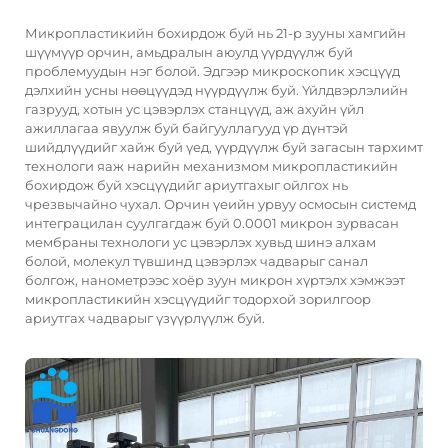
Микропластикийн бохирдож буй нь 21-р зууны хамгийн
шүүмүүр орчин, амьдралын аюулд үүрдүүлж буй
проблемуудын нэг болой. Эдгээр микроскопик хэсцүүд
дэлхийн усны нөөцүүдэд нүүрдүүлж буй. Үйлдвэрлэлийн
газрууд, хотын ус цэвэрлэх станцүүд, аж ахуйн үйл
ажиллагаа явуулж буй байгууллагууд үр дүнтэй
шийдлүүдийг хайж буй үед, үүрдүүлж буй загасын тархимт
технологи яаж нарийн механизмом микропластикийн
бохирдож буй хэсцүүдийг ариутгахыг ойлгох нь
чрезвычайно чухал. Орчин үеийн урвуу осмосын системд
интеграцилан суулгагдаж буй 0.0001 микрон зурвасан
мембраны технологи ус цэвэрлэх хувьд шинэ алхам
болой, молекул түвшинд цэвэрлэх чадварыг санал
болгож, нанометрээс хоёр зуун микрон хүртэлх хэмжээт
микропластикийн хэсцүүдийг тодорхой зорилгоор
ариутгах чадварыг үзүүрлүүлж буй.