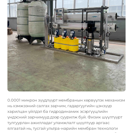
0.0001 микрон зүүдлүүрт мембранын хөрвүүлэх механизм
нь хэмжээний салгах зарчим, гадаргуугийн цэнзүүр
харилцан үйлдэл ба гидродинамик эсэргүүцлийн
үндэсний зарчимууд дээр суурилж буй. Физик шүүлтүүрт
тулгуурлан ажилладаг уламжлалт шүүлтүүр аргаас
ялгаатай нь, тусгай ультра-нарийн мембран технологи