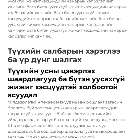
уусахгүй жижиг хэсцүүдийн чанарын хэлбэлзлийг
хамгийн бага бүтэн уусахгүй жижиг хэсцүүдийн чанарын
хэлбэлзлийг хамгийн бага бүтэн уусахгүй жижиг
хэсцүүдийн чанарын хэлбэлзлийг хамгийн бага бүтэн
уусахгүй жижиг хэсцүүдийн чанарын хэлбэлзлийг
хамгийн бага бүтэн уусахгүй жижиг хэсцүүдийн чанарын
хэлбэлзлийг хамгий......
Түүхийн салбарын хэрэглээ
ба үр дүнг шалгах
Түүхийн усны цэвэрлэх
шаардлагууд ба бүтэн уусахгүй
жижиг хэсцүүдтэй холбоотой
асуудал
Үйлдвэрлэлийн төхөөрөмжүүд нь микрошлакт загасын
боолгож буй хоолойн усны чанарын шаардлагуудыг
тасралтгүй хатуужуулж байгаа. Фармацевтикийн
үйлдвэрлэлд цэвэр ус ба инъекцийн усны хувьд Нэгдсэн
Штатын фармакопейн стандартуудыг хангах ус
шаардагдах бөгөөд, эдгээр шаардлагууд нь микрошлакт
загасын бүтнэд ариутгахыг дагаж ирдүгүй.