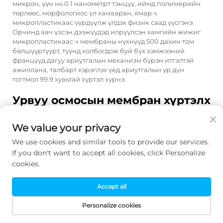
микрон, үүн нь 0.1 нанометрт тэнцүү, иймд полимерийн
төрлөөс, морфологиос үл хамааран, ямар ч
микропластикаас үүрдүүлж үлдэх физик саад үүсгэнэ.
Орчинд авч үзсэн дээжүүдэд илрүүлсэн хамгийн жижиг
микропластикаас ч мембраны нүхнүүд 500 дахин том
бөлшүүртүүрт, түүнд холбогдож буй бүх хэмжээний
фракцүүд дагуу ариутгалын механизм бүрэн итгэлтэй
ажиллана, талбарт хэрэглэх үед ариутгалын үр дүн
тогтмол 99.9 хувьтай хүртэл хүрнэ.
Урвуу осмосын мембран хүртэлх
насанд хүртэл микропластикаас
ариутгалын үр дүнг хэрхэн
We value your privacy
хадгалж үлдэх вэ?
We use cookies and similar tools to provide our services.
Урвуу осмосын системд микропластикийн зайлуулалтын
If you don't want to accept all cookies, click Personalize
механизм мембраны нүхнүүдийн архитектурт
cookies.
тодорхойлогдсон физик хэмжээний салгах үйлдлэд
үндэслэн бүрдүүлдэг, харин гадаргуугийн шинж чанарууд
Accept all
эсвэл цаг хугацаа өнгөрөхтүн деградацид орж болох
химийн таталцалд үндэслэн бүрдүүлдэггүй. Систем
Personalize cookies
дизайн-ын параметрүүд дотор ажилладаг ба химийн
цэвэрлэх үйлдлүүдийн тохиромжтой хангамжийг хүлээн
НҮҮР ХУУДАС
БҮТЭЭДҮҮД
ИМЭЙЛ
УУДАА