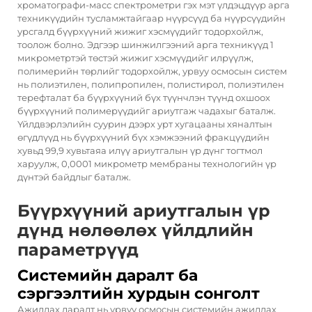
хроматографи-масс спектрометри гэх мэт үлдэцдүүр арга
техникүүдийн тусламжтайгаар нүүрсүүд ба нүүрсүүдийн
урсгалд бүүрхүүний жижиг хэсмүүдийг тодорхойлж,
тоолож болно. Эдгээр шинжилгээний арга техникүүд 1
микрометртэй төстэй жижиг хэсмүүдийг илрүүлж,
полимерийн төрлийг тодорхойлж, урвуу осмосын систем
нь полиэтилен, полипропилен, полистирол, полиэтилен
терефталат ба бүүрхүүний бүх түүнчлэн түүнд охшоох
бүүрхүүний полимерүүдийг ариутгаж чадахыг баталж.
Үйлдвэрлэлийн суурин дээрх урт хугацааны хяналтын
өгүдлүүд нь бүүрхүүний бүх хэмжээний фракцүүдийн
хувьд 99,9 хувьтаяа илүү ариутгалын үр дүнг тогтмол
харуулж, 0,0001 микрометр мембраны технологийн үр
дүнтэй байдлыг баталж.
Бүүрхүүний ариутгалын үр
дүнд нөлөөлөх үйлдлийн
параметрүүд
Системийн даралт ба
сэргээлтийн хурдын сонголт
Ажиллах даралт нь урвуу осмосын системийн ажиллах