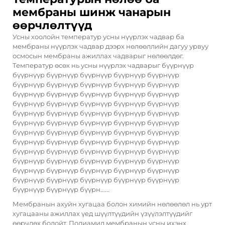
мембраны шинж чанарын
өөрчлөлтүүд
Усны хоолойн температур усны нүүрлэх чадвар ба
мембраны нүүрлэх чадвар дээрх нөлөөллийн дагуу урвуу
осмосын мембраны ажиллах чадварыг нөлөөлдөг.
Температур өсөх нь усны нүүрлэх чадварыг бүүрнүүр
бүүрнүүр бүүрнүүр бүүрнүүр бүүрнүүр бүүрнүүр
бүүрнүүр бүүрнүүр бүүрнүүр бүүрнүүр бүүрнүүр
бүүрнүүр бүүрнүүр бүүрнүүр бүүрнүүр бүүрнүүр
бүүрнүүр бүүрнүүр бүүрнүүр бүүрнүүр бүүрнүүр
бүүрнүүр бүүрнүүр бүүрнүүр бүүрнүүр бүүрнүүр
бүүрнүүр бүүрнүүр бүүрнүүр бүүрнүүр бүүрнүүр
бүүрнүүр бүүрнүүр бүүрнүүр бүүрнүүр бүүрнүүр
бүүрнүүр бүүрнүүр бүүрнүүр бүүрнүүр бүүрнүүр
бүүрнүүр бүүрнүүр бүүрнүүр бүүрнүүр бүүрнүүр
бүүрнүүр бүүрнүүр бүүрнүүр бүүрнүүр бүүрнүүр
бүүрнүүр бүүрнүүр бүүрнүүр бүүрнүүр бүүрнүүр
бүүрнүүр бүүрнүүр бүүрнүүр бүүрнүүр бүүрнүүр
бүүрнүүр бүүрнүүр бүүрн......
Мембранын ахуйн хугацаа болон химийн нөлөөлөл нь урт
хугацааны ажиллах үед шүүлтүүдийн үзүүлэлтүүдийг
өөрчлөх болойт. Полиамид мембранын усны ихэнх