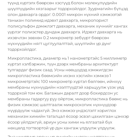
түүнд хүртэлх бөөрсөн хэсгүүд болон молекулүүдийн
шүүлтүүдийн хязгаарыг тодорхойлдог. Зуурмагийн бүтцэд
олон давхарга ордог: 0.0001 микрон нүхний хэмжээтэй
таньхан полимид идэвхт давхарга, микропорист
полисульфон дэмжлэгт давхарга, механик хүчнийг хангах
үүрлэг полиэстер дундаж давхарга. Идэвхт давхарга нь
ихэвчлэн зөвхөн 0.2 микрометр зебүүрт бөөрсөн
нүхнүүдийн нягт цуглуулалттай, шүүлтийн үр дүнг
тодорхойлдог.
Микропластика, диаметр нь 1 нанометртэйс 5 миллиметр
хүртэл хэлбэржин, түүн дээрх мембраны архитектурт
тулгардаг физик саад. Усны нөөцүүдэд хэмжигдсэн
микропластика бөөмсийн ихэнх хэсгийн хэмжээ 1
микрометртэйс 100 микрометр хүртэл бөлгөөн, ийнхүү
мембраны нүхнүүдийн нээлттүүдтэй харьцуулж үзэх үед
тодорхой том юм. Багажын даралт доор бохирдсон ус
мембраны гадаргуу руу ойртож, микропластика бөөмс нь
физик хэмжээс шалтгаалж микроскопик нүхнүүдээр
нүүрдүүлж чадахгүй. Энэ хэмжээ үндэслэлт хориглох
механизм химийн таталцал ёсоор эсвэл цахилгаан цэнхэр
ёсоор үйлдэхгүй, ариун усны хими нь ялгаатай бүх
нөхцөлд тогтвортой үр дүн хангаж үлдүүлж үлдүүлж.
Энэ шүүлтүүр аргын үр дүнгийн үндсэн шалтгаан нь