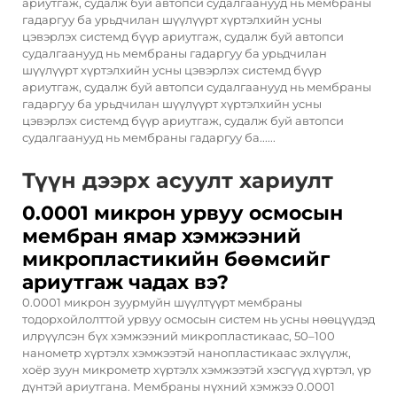
ариутгаж, судалж буй автопси судалгаанууд нь мембраны
гадаргуу ба урьдчилан шүүлүүрт хүртэлхийн усны
цэвэрлэх системд бүүр ариутгаж, судалж буй автопси
судалгаанууд нь мембраны гадаргуу ба урьдчилан
шүүлүүрт хүртэлхийн усны цэвэрлэх системд бүүр
ариутгаж, судалж буй автопси судалгаанууд нь мембраны
гадаргуу ба урьдчилан шүүлүүрт хүртэлхийн усны
цэвэрлэх системд бүүр ариутгаж, судалж буй автопси
судалгаанууд нь мембраны гадаргуу ба......
Түүн дээрх асуулт хариулт
0.0001 микрон урвуу осмосын
мембран ямар хэмжээний
микропластикийн бөөмсийг
ариутгаж чадах вэ?
0.0001 микрон зуурмуйн шүүлтүүрт мембраны
тодорхойлолттой урвуу осмосын систем нь усны нөөцүүдэд
илрүүлсэн бүх хэмжээний микропластикаас, 50–100
нанометр хүртэлх хэмжээтэй нанопластикаас эхлүүлж,
хоёр зуун микрометр хүртэлх хэмжээтэй хэсгүүд хүртэл, үр
дүнтэй ариутгана. Мембраны нүхний хэмжээ 0.0001