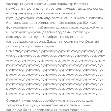
чадварын хувьд онцгой чухал параметр бөлгөөн,
мембранын дотогш усны урсгалын хурдыг шууд нөлөөлөх
нь газрын доторх микропластик төрлийн
бүтэцдүүрүүдийн салхилуулалтын динамикасыг нөлөөлөх
бөлгөөн. Стандарт үйлдвэрлэлийн системүүд 150–400
фунт/квадрат инч (psi) даралтад ажилладаг, тодорхой утга
нь орж ирж буй усны давсны агууламж, хүсэж буй
салхилуулалтын хувь, мембраны онцлог шинж
чанаруудаас хамаарна. Даралтын өсөлт нь мембранын
дотогш усны урсгалын хурдыг
нэмэгдүүрүүрүүрүүрүүрүүрүүрүүрүүрүүрүүрүүрүүрүүрүүр
үүрүүрүүрүүрүүрүүрүүрүүрүүрүүрүүрүүрүүрүүрүүрүүрүүрү
үрүүрүүрүүрүүрүүрүүрүүрүүрүүрүүрүүрүүрүүрүүрүүрүүрүү
рүүрүүрүүрүүрүүрүүрүүрүүрүүрүүрүүрүүрүүрүүрүүрүүрүү
рүүрүүрүүрүүрүүрүүрүүрүүрүүрүүрүүрүүрүүрүүрүүрүүрүү
рүүрүүрүүрүүрүүрүүрүүрүүрүүрүүрүүрүүрүүрүүрүүрүүрүү
рүүрүүрүүрүүрүүрүүрүүрүүрүүрүүрүүрүүрүүрүүрүүрүүрүү
рүүрүүрүүрүүрүүрүүрүүрүүрүүрүүрүүрүүрүүрүүрүүрүүрүү
рүүрүүрүүрүүрүүрүүрүүрүүрүүрүүрүүрүүрүүрүүрүүрүүрүү
рүүрүүрүүрүүрүүрүүрүүрүүрүүрүүрүүрүүрүүрүүрүүрүүр......
Сүүдрийн хувь, өөрөөр хэлбэл, усны нөөцөөс сүүдэрт
хувиргаж буй хувь, концентратын урсгалын шинж
чанарууд ба микропластикын концентрационы