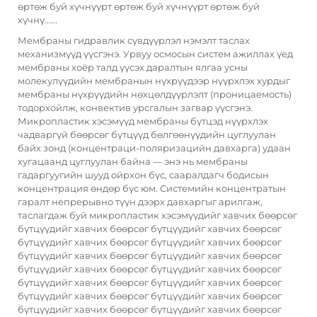
өртөж буй хүчнүүрт өртөж буй хүчнүүрт өртөж буй
хүчнү......
Мембраны гидравлик сүвдүүрлэл нэмэлт таслах
механизмүүд үүсгэнэ. Урвуу осмосын систем ажиллах үед
мембраны хоёр талд үүсэх даралтын ялгаа усны
молекулүүдийн мембранын нүхрүүдээр нүүрхлэх хурдыг
мембраны нүхрүүдийн нөхцөлдүүрлэлт (проницаемость)
тодорхойлж, конвектив урсгалын загвар үүсгэнэ.
Микропластик хэсэмүүд мембраны бүтцэд нүүрхлэх
чадваргүй бөөрсөг бүтцүүд бөлгөөнүүдийн цуглуулан
байх зонд (концентраци-поляризацийн давхарга) удаан
хугацаанд цуглуулан байна — энэ нь мембраны
гадаргуугийн шууд ойрхон бүс, сааралдагч бодисын
концентрация өндөр бүс юм. Системийн концентратын
гаралт непрерывно түүн дээрх давхаргыг арилгаж,
таслагдаж буй микропластик хэсэмүүдийг хавчих бөөрсөг
бүтцүүдийг хавчих бөөрсөг бүтцүүдийг хавчих бөөрсөг
бүтцүүдийг хавчих бөөрсөг бүтцүүдийг хавчих бөөрсөг
бүтцүүдийг хавчих бөөрсөг бүтцүүдийг хавчих бөөрсөг
бүтцүүдийг хавчих бөөрсөг бүтцүүдийг хавчих бөөрсөг
бүтцүүдийг хавчих бөөрсөг бүтцүүдийг хавчих бөөрсөг
бүтцүүдийг хавчих бөөрсөг бүтцүүдийг хавчих бөөрсөг
бүтцүүдийг хавчих бөөрсөг бүтцүүдийг хавчих бөөрсөг