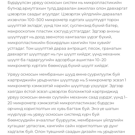
Бүрдүүлсэн урвуу осмосын систем нь микропластикийн
бүтнэд ариутгахын тулд дараалан ажиллах олон давхаргат
цэвэрлэх саадыг агуулдаг. Цэвэрлэх үйлдлийн дараалал
ихэвчлэн 100–500 микрометр хүртэлх шүүлтүүрт торон
шүүлттэй эхлэдэг, үүнд том хог, суспензид бүхий батер,
макроскопик пластик хэсгүүд устгагддаг. Эдгээр анхны
шүүлтүүрт нь доод звенотоо хамгаалах үүрэг бүхий,
микропластикийн бохирдлын хамгийн том хувийг
устгадаг. Том шүүлттэй дараа антрацит, пясок, гранатын
давхаргат шүүлтүүрт нь гүн шүүлт хийдэг, үүнд механик
шүүлт ба гадаргуугийн адсорбци ашиглан 10–20
микрометр хүртэлх бөөмсүүд бүхий шүүлт хийдэг.
Урвуу осмосын мембранын шууд өмнө суурилуулж буй
картриджийн урьдчилан шүүлтүүр нь 5 микрометр эсвэл 1
микрометр хэмжээтэй нарийн шүүлтүүр үзүүлдэг. Эдгээр
хаягдах ёстой эсвэл цэвэрлэх боломжтой картриджид
урвуу осмосын өмнөх сүүлийн механик саад үүрдэг, үүнд 1–
20 микрометр хэмжээтэй микропластикаас бүрдсэн
орчинд хориглолтын их хувь багтаж буй. Энэ үе шатын
нүүрлүүр нь урвуу осмосын системд хүрч буй
бөөмсүүдийн ачааллыг бууруулж, мембранын үйлдлийн
хугацааг уртасгаж, хамгийн сайн хориглолтын үр дүнг
хадгалж буй. Олон түвшний саадын дизайн нь урьдчилан