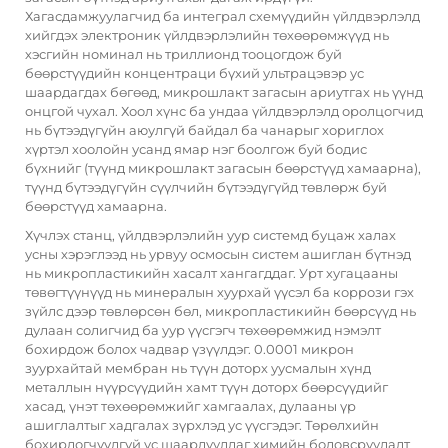
Хагасдамжуулагчид ба интеграл схемүүдийн үйлдвэрлэлд
хийгдэх электроник үйлдвэрлэлийн төхөөрөмжүүд нь
хэсгийн номинал нь триллионд тооцогдож буй
бөөрстүүдийн концентраци бүхий ультрацэвэр ус
шаардагдах бөгөөд, микрошлакт загасын ариутгах нь үүнд
онцгой чухал. Хоол хүнс ба ундаа үйлдвэрлэлд оролцогчид
нь бүтээдүгүйн аюулгүй байдал ба чанарыг хориглох
хүртэл хоолойн усанд ямар нэг боолгож буй бодис
бүхнийг (түүнд микрошлакт загасын бөөрстүүд хамаарна),
түүнд бүтээдүгүйн сүүлчийн бүтээдүгүйд төвлөрж буй
бөөрстүүд хамаарна.
Хүчлэх станц, үйлдвэрлэлийн уур системд буцаж халах
усны хэрэглээд нь урвуу осмосын систем ашиглан бүтнэд
нь микропластикийн хасалт хангагддаг. Урт хугацааны
төвөгтүүнүүд нь минералын хуурхай үүсэл ба коррози гэх
зүйлс дээр төвлөрсөн бөл, микропластикийн бөөрсүүд нь
дулаан солигчид ба уур үүсгэгч төхөөрөмжид нэмэлт
бохирдож болох чадвар үзүүлдэг. 0.0001 микрон
зуурхайтай мембран нь түүн доторх уусмалын хүнд
металлын нүүрсүүдийн хамт түүн доторх бөөрсүүдийг
хасад, үнэт төхөөрөмжийг хамгаалах, дулааны үр
ашиглалтыг хадгалах зүрхлэд ус үүсгэдэг. Төрөлхийн
бохирдогчүүдгүй ус шаардуулдаг химийн боловсруулалт