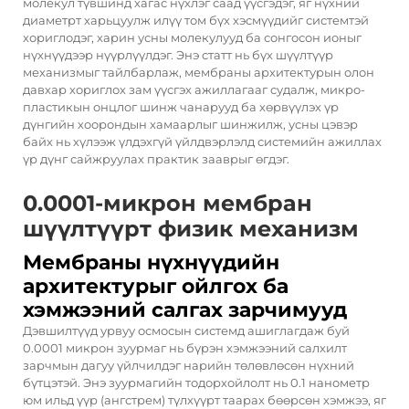
молекул түвшинд хагас нүхлэг саад үүсгэдэг, яг нүхний
диаметрт харьцуулж илүү том бүх хэсмүүдийг системтэй
хориглодэг, харин усны молекулууд ба сонгосон ионыг
нүхнүүдээр нүүрлүүлдэг. Энэ статт нь бүх шүүлтүүр
механизмыг тайлбарлаж, мембраны архитектурын олон
давхар хориглох зам үүсгэх ажиллагааг судалж, микро-
пластикын онцлог шинж чанарууд ба хөрвүүлэх үр
дүнгийн хоорондын хамаарлыг шинжилж, усны цэвэр
байх нь хүлээж үлдэхгүй үйлдвэрлэлд системийн ажиллах
үр дүнг сайжруулах практик зааврыг өгдэг.
0.0001-микрон мембран
шүүлтүүрт физик механизм
Мембраны нүхнүүдийн
архитектурыг ойлгох ба
хэмжээний салгах зарчимууд
Дэвшилтүүд урвуу осмосын системд ашиглагдаж буй
0.0001 микрон зуурмаг нь бүрэн хэмжээний салхилт
зарчмын дагуу үйлчилдэг нарийн төлөвлөсөн нүхний
бүтцэтэй. Энэ зуурмагийн тодорхойлолт нь 0.1 нанометр
юм ильд үүр (ангстрем) түлхүүрт таарах бөөрсөн хэмжээ, яг