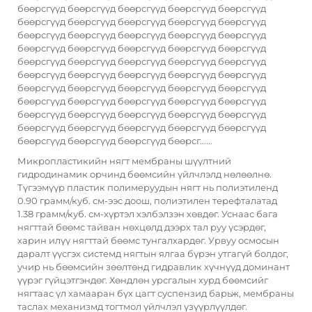
бөөрсгүүд бөөрсгүүд бөөрсгүүд бөөрсгүүд бөөрсгүүд
бөөрсгүүд бөөрсгүүд бөөрсгүүд бөөрсгүүд бөөрсгүүд
бөөрсгүүд бөөрсгүүд бөөрсгүүд бөөрсгүүд бөөрсгүүд
бөөрсгүүд бөөрсгүүд бөөрсгүүд бөөрсгүүд бөөрсгүүд
бөөрсгүүд бөөрсгүүд бөөрсгүүд бөөрсгүүд бөөрсгүүд
бөөрсгүүд бөөрсгүүд бөөрсгүүд бөөрсгүүд бөөрсгүүд
бөөрсгүүд бөөрсгүүд бөөрсгүүд бөөрсгүүд бөөрсгүүд
бөөрсгүүд бөөрсгүүд бөөрсгүүд бөөрсгүүд бөөрсгүүд
бөөрсгүүд бөөрсгүүд бөөрсгүүд бөөрсгүүд бөөрсгүүд
бөөрсгүүд бөөрсгүүд бөөрсгүүд бөөрсгүүд бөөрсгүүд
бөөрсгүүд бөөрсгүүд бөөрсгүүд бөөрсг......
Микропластикийн нягт мембраны шүүлтний
гидродинамик орчинд бөөмсийн үйлчлэлд нөлөөлнө.
Түгээмүүр пластик полимеруудын нягт нь полиэтиленд
0.90 грамм/куб. см-ээс доош, полиэтилен терефталатад
1.38 грамм/куб. см-хүртэл хэлбэлзэн хөвдөг. Уснаас бага
нягттай бөөмс тайван нөхцөлд дээрх тал руу үсэрдөг,
харин илүү нягттай бөөмс тунгалхардөг. Урвуу осмосын
даралт үүсгэх системд нягтын ялгаа бүрэн утгагүй болдог,
учир нь бөөмсийн зөөлтөнд гидравлик хүчнүүд доминант
үүрэг гүйцэтгэндөг. Хөндлөн урсгалын хурд бөөмсийг
нягтаас үл хамааран бүх цагт суспензид барьж, мембраны
таслах механизмд тогтмол үйлчлэл үзүүрлүүлдөг.