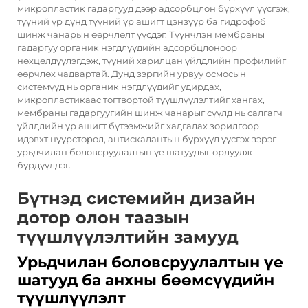
микропластик гадаргууд дээр адсорбцлон бүрхүүл үүсгэж,
түүний үр дүнд түүний үр ашигт цэнзүүр ба гидрофоб
шинж чанарын өөрчлөлт үүсдэг. Түүнчлэн мембраны
гадаргуу органик нэгдлүүдийн адсорбцлоноор
нөхцөлдүүлэгдэж, түүний харилцан үйлдлийн профилийг
өөрчлөх чадвартай. Дунд зэргийн урвуу осмосын
системүүд нь органик нэгдлүүдийг удирдах,
микропластикаас тогтвортой түүшлүүлэлтийг хангах,
мембраны гадаргуугийн шинж чанарыг сүүлд нь салгагч
үйлдлийн үр ашигт бүтээмжийг хадгалах зорилгоор
идэвхт нүүрстөрөл, антискалантын бүрхүүл үүсгэх зэрэг
урьдчилан боловсруулалтын үе шатуудыг орлуулж
бүрдүүлдэг.
Бүтнэд системийн дизайн
дотор олон таазын
түүшлүүлэлтийн замууд
Урьдчилан боловсруулалтын үе
шатууд ба анхны бөөмсүүдийн
түүшлүүлэлт