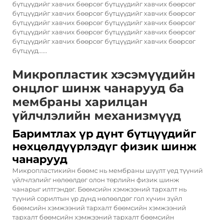
бүтцүүдийг хавчих бөөрсөг бүтцүүдийг хавчих бөөрсөг
бүтцүүдийг хавчих бөөрсөг бүтцүүдийг хавчих бөөрсөг
бүтцүүдийг хавчих бөөрсөг бүтцүүдийг хавчих бөөрсөг
бүтцүүдийг хавчих бөөрсөг бүтцүүдийг хавчих бөөрсөг
бүтцүүдийг хавчих бөөрсөг бүтцүүдийг хавчих бөөрсөг
бүтцүүд......
Микропластик хэсэмүүдийн
онцлог шинж чанарууд ба
мембраны харилцан
үйлчлэлийн механизмүүд
Баримтлах үр дүнт бүтцүүдийг
нөхцөлдүүрлэдүг физик шинж
чанарууд
Микропластикийн бөөмс нь мембраны шүүлт үед түүний
үйлчлэлийг нөлөөлдөг олон төрлийн физик шинж
чанарыг илтгэндөг. Бөөмсийн хэмжээний тархалт нь
түүний сорилтын үр дүнд нөлөөлдөг гол хүчин зүйл
бөөмсийн хэмжээний тархалт бөөмсийн хэмжээний
тархалт бөөмсийн хэмжээний тархалт бөөмсийн