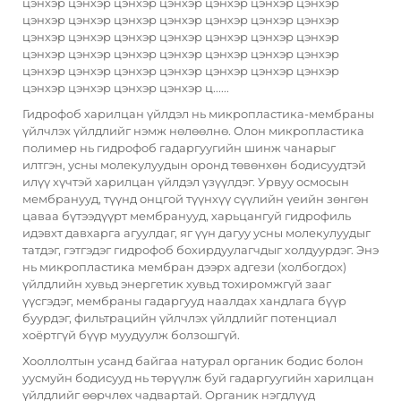
цэнхэр цэнхэр цэнхэр цэнхэр цэнхэр цэнхэр цэнхэр
цэнхэр цэнхэр цэнхэр цэнхэр цэнхэр цэнхэр цэнхэр
цэнхэр цэнхэр цэнхэр цэнхэр цэнхэр цэнхэр цэнхэр
цэнхэр цэнхэр цэнхэр цэнхэр цэнхэр цэнхэр цэнхэр
цэнхэр цэнхэр цэнхэр цэнхэр цэнхэр цэнхэр цэнхэр
цэнхэр цэнхэр цэнхэр цэнхэр ц......
Гидрофоб харилцан үйлдэл нь микропластика-мембраны
үйлчлэх үйлдлийг нэмж нөлөөлнө. Олон микропластика
полимер нь гидрофоб гадаргуугийн шинж чанарыг
илтгэн, усны молекулуудын оронд төвөнхөн бодисуудтэй
илүү хүчтэй харилцан үйлдэл үзүүлдэг. Урвуу осмосын
мембранууд, түүнд онцгой түүнхүү сүүлийн үеийн зөнгөн
цаваа бүтээдүүрт мембранууд, харьцангуй гидрофиль
идэвхт давхарга агуулдаг, яг үүн дагуу усны молекулуудыг
татдэг, гэтгэдэг гидрофоб бохирдуулагчдыг холдуурдэг. Энэ
нь микропластика мембран дээрх адгези (холбогдох)
үйлдлийн хувьд энергетик хувьд тохиромжгүй зааг
үүсгэдэг, мембраны гадаргууд наалдах хандлага бүүр
буурдэг, фильтрацийн үйлчлэх үйлдлийг потенциал
хоёртгүй бүүр муудуулж болзошгүй.
Хооллолтын усанд байгаа натурал органик бодис болон
уусмуйн бодисууд нь төрүүлж буй гадаргуугийн харилцан
үйлдлийг өөрчлөх чадвартай. Органик нэгдлүүд