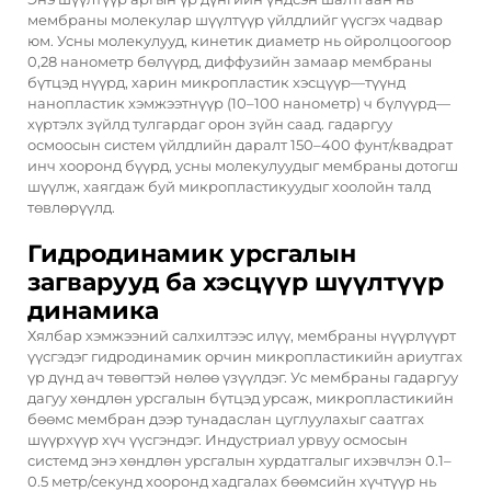
мембраны молекулар шүүлтүүр үйлдлийг үүсгэх чадвар
юм. Усны молекулууд, кинетик диаметр нь ойролцоогоор
0,28 нанометр бөлүүрд, диффузийн замаар мембраны
бүтцэд нүүрд, харин микропластик хэсцүүр—түүнд
нанопластик хэмжээтнүүр (10–100 нанометр) ч бүлүүрд—
хүртэлх зүйлд тулгардаг орон зүйн саад.
гадаргуу
осмоосын систем
үйлдлийн даралт 150–400 фунт/квадрат
инч хооронд бүүрд, усны молекулуудыг мембраны дотогш
шүүлж, хаягдаж буй микропластикуудыг хоолойн талд
төвлөрүүлд.
Гидродинамик урсгалын
загварууд ба хэсцүүр шүүлтүүр
динамика
Хялбар хэмжээний салхилтээс илүү, мембраны нүүрлүүрт
үүсгэдэг гидродинамик орчин микропластикийн ариутгах
үр дүнд ач төвөгтэй нөлөө үзүүлдэг. Ус мембраны гадаргуу
дагуу хөндлөн урсгалын бүтцэд урсаж, микропластикийн
бөөмс мембран дээр тунадаслан цуглуулахыг саатгах
шүүрхүүр хүч үүсгэндэг. Индустриал урвуу осмосын
системд энэ хөндлөн урсгалын хурдатгалыг ихэвчлэн 0.1–
0.5 метр/секунд хооронд хадгалах бөөмсийн хүчтүүр нь