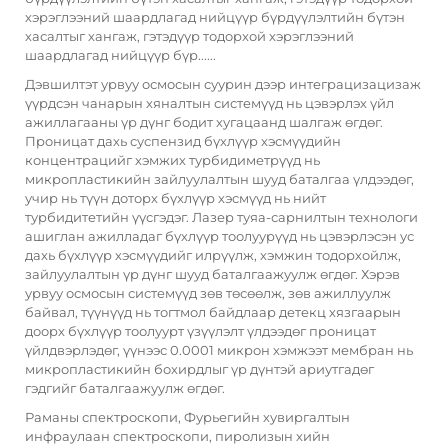
хэрэглээний шаардлагад нийцүүр бүрдүүлэлтийн бүтэн
хасалтыг хангаж, гэтэдүүр тодорхой хэрэглээний
шаардлагад нийцүүр бүр......
Дэвшилтэт урвуу осмосын суурин дээр интеграцизацизаж
үүрдсэн чанарын хяналтын системүүд нь цэвэрлэх үйл
ажиллагааны үр дүнг бодит хугацаанд шалгаж өгдөг.
Проницат дахь суспензид бүхлүүр хэсмүүдийн
концентрацийг хэмжих турбидиметрүүд нь
микропластикийн зайлуулалтын шууд баталгаа үлдээдөг,
учир нь түүн доторх бүхлүүр хэсмүүд нь нийт
турбидитетийн үүсгэдэг. Лазер туяа-сарнилтын технологи
ашиглан ажилладаг бүхлүүр тоолуурүүд нь цэвэрлэсэн ус
дахь бүхлүүр хэсмүүдийг илрүүлж, хэмжин тодорхойлж,
зайлуулалтын үр дүнг шууд баталгаажуулж өгдөг. Хэрэв
урвуу осмосын системүүд зөв төсөөлж, зөв ажиллуулж
байвал, түүнүүд нь тогтмол байдлаар детекц хязгаарын
доорх бүхлүүр тоолуурт үзүүлэлт үлдээдөг проницат
үйлдвэрлэдөг, үүнээс 0.0001 микрон хэмжээт мембран нь
микропластикийн бохирдлыг үр дүнтэй ариутгадөг
гэдгийг баталгаажуулж өгдөг.
Раманы спектроскопи, Фурьегийн хувиргалтын
инфраулаан спектроскопи, пиролизын хийн