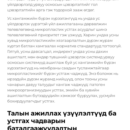
үйлдвэрлэлд урвуу осмосын цэвэрлэлтийг гол
цэвэрлэлтийн арга гэж тодорхой зааж өгдөг.
Ус хангамжийн бүрэн хүрээлэнгүүд нь ундаа ус
үйлдвэрлэх үүрэгтэй үйл ажиллагааны дөрвөлжин
төлөвлөгөөнд микропластик устгах асуудлыг шинэ
төлөвлөгөөний приоритет гэж үзжүүд. Харин ундаа усны
хувьд микропластикийн хязгаарлалтын дүрэм журам
хүртэл батлан хамгаалах норматив стандартууд тогтоогүй.
Гэтгүй, усны давсагцал, индирект ундаа усны дахин
ашиглалт, мөн өндөр түвшний цэвэрлэх системд урвуу
осмосын системүүд ашиглаж буй ус хангамжийн бүрэн
хүрээлэнгүүд нь мембраны саадын тусламжтайгаар
микропластикийг бүрэн устгаж чаджүүд. Энэ боломж нь
ирээдүйн дүрэм журамд нийцүүд, олон тооны усны
чанарын давуу талуудыг хангаж чаджүүд: патоген
микроорганизмуудын устгах, эмийн ба хувийн
ашиглалтын бүтээдүүдийн хэмжээг бууруулах, уусмуйн
бохирдуулагчдыг устгах.
Талын ажиллах үзүүлэлтүүд ба
устгах чадварын
баталгаажуулалтын