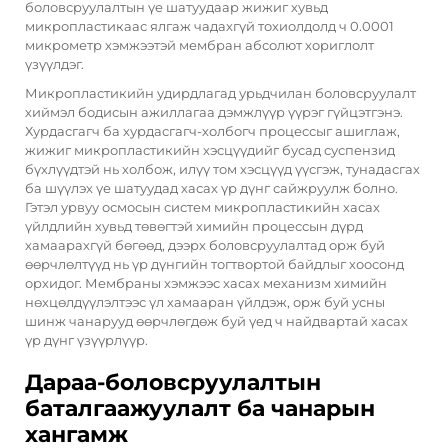
боловсруулалтын үе шатуудаар жижиг хувьд
микропластикаас ялгаж чадахгүй тохиолдолд ч 0.0001
микрометр хэмжээтэй мембран абсолют хориглолт
үзүүлдэг.
Микропластикийн удирдлагад урьдчилан боловсруулалт
хиймэл бодисын ажиллагаа дэмжлүүр үүрэг гүйцэтгэнэ.
Хурдасгагч ба хурдасгагч-холбогч процессыг ашиглаж,
жижиг микропластикийн хэсцүүдийг бусад суспензид
бүхлүүдтэй нь холбож, илүү том хэсцүүд үүсгэж, тунадасгах
ба шүүлэх үе шатуудад хасах үр дүнг сайжруулж болно.
Гэтэл урвуу осмосын систем микропластикийн хасах
үйлдлийн хувьд төвөгтэй химийн процессын дүрд
хамаарахгүй бөгөөд, дээрх боловсруулалтад орж буй
өөрчлөлтүүд нь үр дүнгийн тогтвортой байдлыг хоосонд
орхидог. Мембраны хэмжээс хасах механизм химийн
нөхцөлдүүлэлтээс үл хамааран үйлдэж, орж буй усны
шинж чанарууд өөрчлөгдөж буй үед ч найдвартай хасах
үр дүнг үзүүрлүүр.
Дараа-боловсруулалтын
баталгаажуулалт ба чанарын
хангамж