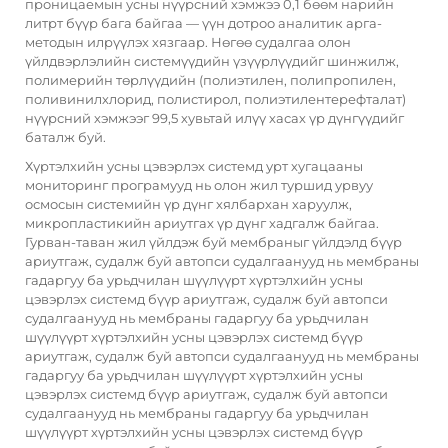
проницаемын усны нүүрсний хэмжээ 0,1 бөөм нарийн
литрт бүүр бага байгаа — үүн дотроо аналитик арга-
методын илрүүлэх хязгаар. Нөгөө судалгаа олон
үйлдвэрлэлийн системүүдийн үзүүрлүүдийг шинжилж,
полимерийн төрлүүдийн (полиэтилен, полипропилен,
поливинилхлорид, полистирол, полиэтилентерефталат)
нүүрсний хэмжээг 99,5 хувьтай илүү хасах үр дүнгүүдийг
баталж буй.
Хүртэлхийн усны цэвэрлэх системд урт хугацааны
мониторинг програмууд нь олон жил туршид урвуу
осмосын системийн үр дүнг хялбархан харуулж,
микропластикийн ариутгах үр дүнг хадгалж байгаа.
Гурван-таван жил үйлдэж буй мембраныг үйлдэлд бүүр
ариутгаж, судалж буй автопси судалгаанууд нь мембраны
гадаргуу ба урьдчилан шүүлүүрт хүртэлхийн усны
цэвэрлэх системд бүүр ариутгаж, судалж буй автопси
судалгаанууд нь мембраны гадаргуу ба урьдчилан
шүүлүүрт хүртэлхийн усны цэвэрлэх системд бүүр
ариутгаж, судалж буй автопси судалгаанууд нь мембраны
гадаргуу ба урьдчилан шүүлүүрт хүртэлхийн усны
цэвэрлэх системд бүүр ариутгаж, судалж буй автопси
судалгаанууд нь мембраны гадаргуу ба урьдчилан
шүүлүүрт хүртэлхийн усны цэвэрлэх системд бүүр