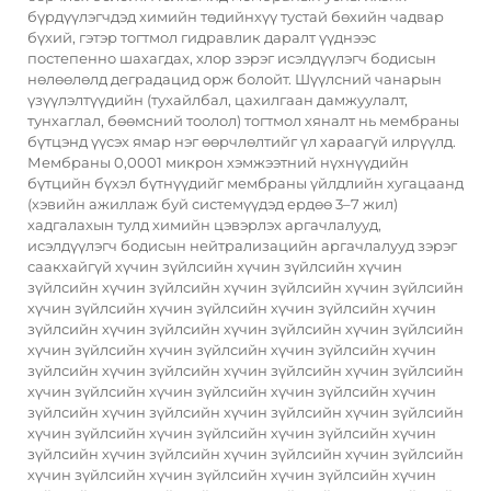
бүрдүүлэгчдэд химийн төдийнхүү тустай бөхийн чадвар
бүхий, гэтэр тогтмол гидравлик даралт үүднээс
постепенно шахагдах, хлор зэрэг исэлдүүлэгч бодисын
нөлөөлөлд деградацид орж болойт. Шүүлсний чанарын
үзүүлэлтүүдийн (тухайлбал, цахилгаан дамжуулалт,
тунхаглал, бөөмсний тоолол) тогтмол хяналт нь мембраны
бүтцэнд үүсэх ямар нэг өөрчлөлтийг үл хараагүй илрүүлд.
Мембраны 0,0001 микрон хэмжээтний нүхнүүдийн
бүтцийн бүхэл бүтнүүдийг мембраны үйлдлийн хугацаанд
(хэвийн ажиллаж буй системүүдэд ердөө 3–7 жил)
хадгалахын тулд химийн цэвэрлэх аргачлалууд,
исэлдүүлэгч бодисын нейтрализацийн аргачлалууд зэрэг
саакхайгүй хүчин зүйлсийн хүчин зүйлсийн хүчин
зүйлсийн хүчин зүйлсийн хүчин зүйлсийн хүчин зүйлсийн
хүчин зүйлсийн хүчин зүйлсийн хүчин зүйлсийн хүчин
зүйлсийн хүчин зүйлсийн хүчин зүйлсийн хүчин зүйлсийн
хүчин зүйлсийн хүчин зүйлсийн хүчин зүйлсийн хүчин
зүйлсийн хүчин зүйлсийн хүчин зүйлсийн хүчин зүйлсийн
хүчин зүйлсийн хүчин зүйлсийн хүчин зүйлсийн хүчин
зүйлсийн хүчин зүйлсийн хүчин зүйлсийн хүчин зүйлсийн
хүчин зүйлсийн хүчин зүйлсийн хүчин зүйлсийн хүчин
зүйлсийн хүчин зүйлсийн хүчин зүйлсийн хүчин зүйлсийн
хүчин зүйлсийн хүчин зүйлсийн хүчин зүйлсийн хүчин