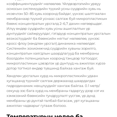
коэффициентүүдийг нөлөөлөө. Үйлдвэрлэлийн урвуу
осмосын системүүдийн түүхий усны сүүдрийн хувь нь
ихэвчлэн 50–85 хувь хооронд байдаг, үүнээс шалтгаалан
мембранаар түүхий уснаас салгаж буй микропластикын
бөөмс концентратын урсгалд 2–6,7 дахин нөгөөршдөг.
Илүү өндөр сүүдрийн хувь усны ашиглалтын үр
дүнтүүдийг сайжруулдаг, гэтэдүүр концентратын урсгалын
вязкостүүдийг ба бөөмсийн нягтыг нөлөөлөө, үүнээс
кросс-флоу (хөндлөн урсгал) динамика нөлөөлдөг.
Системийн зохиомжчид сүүдрийн хувьны зорилго,
концентратын хаягдлын шаардлагууд ба мембраны
боолдойн потенциалын хооронд тэнцвэр тогтоодог,
микропластикын цэвэрлэх үр дүнтүүд нь ажиллах хүрээ
дотор тогтмол өндөр түвшинд байхаа хангаж буй.
Хөндлөн урсгалын хурд нь микропластикийн удаан
хугацаанд түүнийг салгаж держаахад шаардагдах
гидродинамик нөхцлүүдийг хангаж байгаа. 0.1 метр/
секунд-ээс бага хурд нь мембраны гадаргуу дээр хэт их
хэмжээний бөөмсийн тундруулалт үүсгэж, үр дүнд
мембраны үр дүнтэй талбай багасаж, урт хугацааны
ажиллах чадварыг гутааж болзоо.
Температурын нөлөө ба