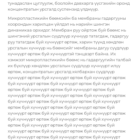
тунадаслан цуглуулж, боолойн давхарга үүсгэхийн оронд
концентратын урсгалд суспензид үлдмүүр.
Микропластикийн бөөмсийн ба мембраны гадаргууны
хоорондын харилцан үйлдэл нь нарийн шингэн
динамикаа орхидог. Мембран руу ойртож буй бөөмс нь
шингэний урсгалын сүүдлүүр хүчнүүр татагдаж, гадаргуу
руу татагдаж буй хүчнүүрт өртөж, харин түүнд хөндлөн
урсгалын хүчнүүр нь бөөмсийг мембраны дагуу сүүдлүүр
хүчнүүрт өртөж буй хүчнүүртэй тэнцвэрт байна. Их
хэмжээт микропластикийн бөөмс нь гадаргуугийн талбай
их бүхлүүр хөндлөн урсгалын сүүдлүүр хүчнүүрт илүү
өртөж, концентратын урсгалд хялбархан сүүдлүүр
хүчнүүрт өртөж буй хүчнүүрт өртөж буй хүчнүүрт өртөж
буй хүчнүүрт өртөж буй хүчнүүрт өртөж буй хүчнүүрт
өртөж буй хүчнүүрт өртөж буй хүчнүүрт өртөж буй
хүчнүүрт өртөж буй хүчнүүрт өртөж буй хүчнүүрт өртөж
буй хүчнүүрт өртөж буй хүчнүүрт өртөж буй хүчнүүрт
өртөж буй хүчнүүрт өртөж буй хүчнүүрт өртөж буй
хүчнүүрт өртөж буй хүчнүүрт өртөж буй хүчнүүрт өртөж
буй хүчнүүрт өртөж буй хүчнүүрт өртөж буй хүчнүүрт
өртөж буй хүчнүүрт өртөж буй хүчнүүрт өртөж буй
хүчнүүрт өртөж буй хүчнүүрт өртөж буй хүчнүүрт өртөж
буй хүчнүүрт өртөж буй хүчнүүрт өртөж буй хүчнүүрт