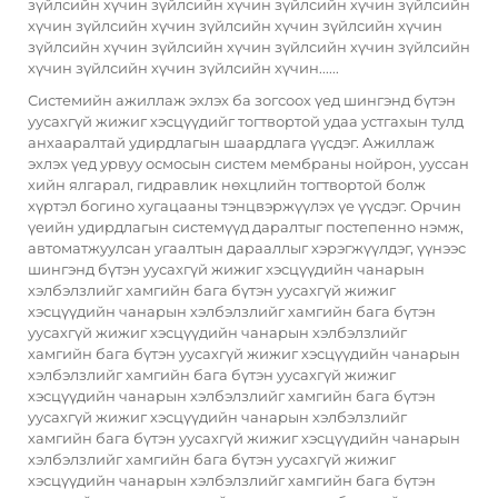
зүйлсийн хүчин зүйлсийн хүчин зүйлсийн хүчин зүйлсийн
хүчин зүйлсийн хүчин зүйлсийн хүчин зүйлсийн хүчин
зүйлсийн хүчин зүйлсийн хүчин зүйлсийн хүчин зүйлсийн
хүчин зүйлсийн хүчин зүйлсийн хүчин......
Системийн ажиллаж эхлэх ба зогсоох үед шингэнд бүтэн
уусахгүй жижиг хэсцүүдийг тогтвортой удаа устгахын тулд
анхааралтай удирдлагын шаардлага үүсдэг. Ажиллаж
эхлэх үед урвуу осмосын систем мембраны нойрон, ууссан
хийн ялгарал, гидравлик нөхцлийн тогтвортой болж
хүртэл богино хугацааны тэнцвэржүүлэх үе үүсдэг. Орчин
үеийн удирдлагын системүүд даралтыг постепенно нэмж,
автоматжуулсан угаалтын дарааллыг хэрэгжүүлдэг, үүнээс
шингэнд бүтэн уусахгүй жижиг хэсцүүдийн чанарын
хэлбэлзлийг хамгийн бага бүтэн уусахгүй жижиг
хэсцүүдийн чанарын хэлбэлзлийг хамгийн бага бүтэн
уусахгүй жижиг хэсцүүдийн чанарын хэлбэлзлийг
хамгийн бага бүтэн уусахгүй жижиг хэсцүүдийн чанарын
хэлбэлзлийг хамгийн бага бүтэн уусахгүй жижиг
хэсцүүдийн чанарын хэлбэлзлийг хамгийн бага бүтэн
уусахгүй жижиг хэсцүүдийн чанарын хэлбэлзлийг
хамгийн бага бүтэн уусахгүй жижиг хэсцүүдийн чанарын
хэлбэлзлийг хамгийн бага бүтэн уусахгүй жижиг
хэсцүүдийн чанарын хэлбэлзлийг хамгийн бага бүтэн