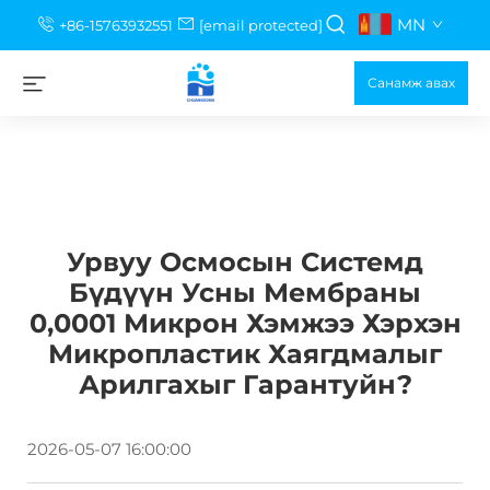
MN
+86-15763932551
[email protected]
Санамж авах
Урвуу Осмосын Системд
Бүдүүн Усны Мембраны
0,0001 Микрон Хэмжээ Хэрхэн
Микропластик Хаягдмалыг
Арилгахыг Гарантуйн?
2026-05-07 16:00:00