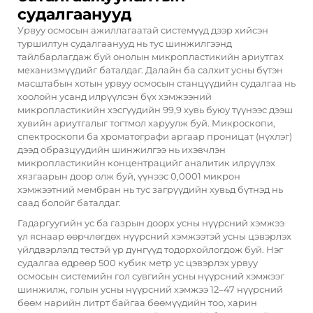
судалгаанууд
Урвуу осмосын ажиллагаатай системүүд дээр хийсэн
туршилтун судалгаанууд нь тус шинжилгээнд
тайлбарлагдаж буй онолын микропластикийн ариутгах
механизмүүдийг баталдаг. Далайн ба салхит усны бүтэн
масштабын хотын урвуу осмосын станцүүдийн судалгаа нь
хоолойн усанд илрүүлсэн бүх хэмжээний
микропластикийн хэсгүүдийн 99,9 хувь буюу түүнээс дээш
хувийн ариутгалыг тогтмол харуулж буй. Микроскопи,
спектроскопи ба хроматографи аргаар проницат (нүхлэг)
дээд образцүүдийн шинжилгээ нь ихэвчлэн
микропластикийн концентрацийг аналитик илрүүлэх
хязгаарын доор олж буй, үүнээс 0,0001 микрон
хэмжээтний мембран нь тус загрүүдийн хувьд бүтнэд нь
саад болойг баталдаг.
Гадаргуугийн ус ба газрын доорх усны нүүрсний хэмжээ
үл яснаар өөрчлөгдөх нүүрсний хэмжээтэй усны цэвэрлэх
үйлдвэрлэлд төстэй үр дүнгүүд тодорхойлогдож буй. Нэг
судалгаа өдрөөр 500 кубик метр ус цэвэрлэх урвуу
осмосын системийн гол сувгийн усны нүүрсний хэмжээг
шинжилж, голын усны нүүрсний хэмжээ 12–47 нүүрсний
бөөм нарийн литрт байгаа бөөмүүдийн тоо, харин