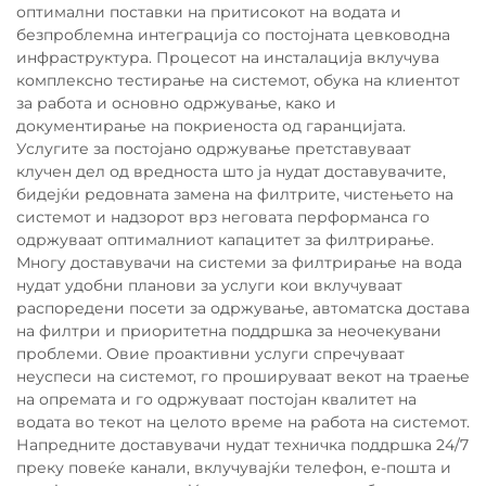
оптимални поставки на притисокот на водата и
безпроблемна интеграција со постојната цевководна
инфраструктура. Процесот на инсталација вклучува
комплексно тестирање на системот, обука на клиентот
за работа и основно одржување, како и
документирање на покриеноста од гаранцијата.
Услугите за постојано одржување претставуваат
клучен дел од вредноста што ја нудат доставувачите,
бидејќи редовната замена на филтрите, чистењето на
системот и надзорот врз неговата перформанса го
одржуваат оптималниот капацитет за филтрирање.
Многу доставувачи на системи за филтрирање на вода
нудат удобни планови за услуги кои вклучуваат
распоредени посети за одржување, автоматска достава
на филтри и приоритетна поддршка за неочекувани
проблеми. Овие проактивни услуги спречуваат
неуспеси на системот, го прошируваат векот на траење
на опремата и го одржуваат постојан квалитет на
водата во текот на целото време на работа на системот.
Напредните доставувачи нудат техничка поддршка 24/7
преку повеќе канали, вклучувајќи телефон, е-пошта и