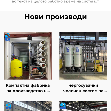
во текот на целото работно време на системот.
Нови производи
Компактна фабрика
нерѓосувачки
за производство на
челичен систем за
солена питка вода,
чистење на вода со
RO-уред за
капацитет 3000 л/ч,
дезолација, опрема
антикорозивен,