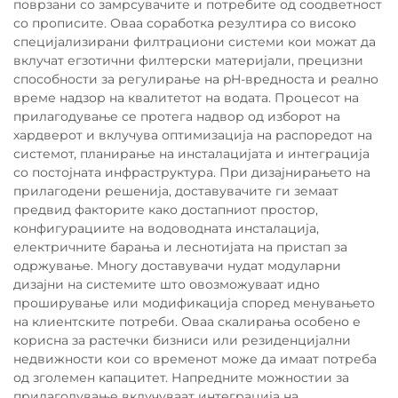
поврзани со замрсувачите и потребите од соодветност
со прописите. Оваа соработка резултира со високо
специјализирани филтрациони системи кои можат да
вклучат егзотични филтерски материјали, прецизни
способности за регулирање на pH-вредноста и реално
време надзор на квалитетот на водата. Процесот на
прилагодување се протега надвор од изборот на
хардверот и вклучува оптимизација на распоредот на
системот, планирање на инсталацијата и интеграција
со постојната инфраструктура. При дизајнирањето на
прилагодени решенија, доставувачите ги земаат
предвид факторите како достапниот простор,
конфигурациите на водоводната инсталација,
електричните барања и леснотијата на пристап за
одржување. Многу доставувачи нудат модуларни
дизајни на системите што овозможуваат идно
проширување или модификација според менувањето
на клиентските потреби. Оваа скалирања особено е
корисна за растечки бизниси или резиденцијални
недвижности кои со временот може да имаат потреба
од зголемен капацитет. Напредните можностии за
прилагодување вклучуваат интеграција на