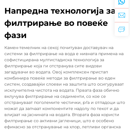
Напредна технологија за
филтрирање во повеќе
фази
Камен-темелник на секој почитуван доставувач на
системи за филтрирање на вода е нивната примена на
софистицирана мултистадиска технологија за
филтрирање која ги отстранува сите видови
загадувачи во водата. Овој комплексен пристап
комбинира повеќе методи за филтрирање во еден
систем, создавајќи слоеви на заштита што осигуруваат
исклучителна чистота на водата. Првата фаза обично
вклучува филтрирање на седименти, со кое се
отстрануваат поголемите честички, рѓа и отпадоци што
можат да запчаат компонентите надолу по текот и да
влијаат на јаснината на водата. Втората фаза користи
филтрирање со активни јагленици, што е особено
ефикасно за отстранување на хлор, летливи органска