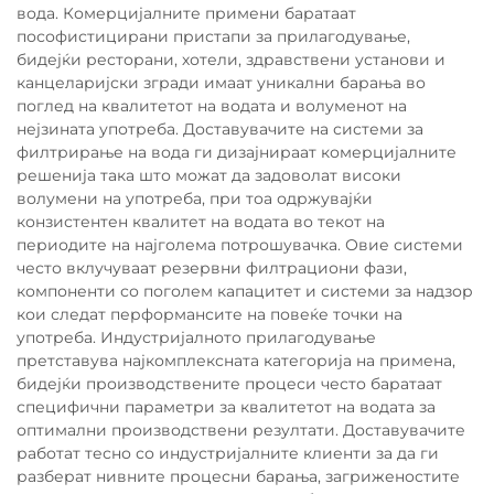
вода. Комерцијалните примени баратаат
пософистицирани пристапи за прилагодување,
бидејќи ресторани, хотели, здравствени установи и
канцеларијски згради имаат уникални барања во
поглед на квалитетот на водата и волуменот на
нејзината употреба. Доставувачите на системи за
филтрирање на вода ги дизајнираат комерцијалните
решенија така што можат да задоволат високи
волумени на употреба, при тоа одржувајќи
конзистентен квалитет на водата во текот на
периодите на најголема потрошувачка. Овие системи
често вклучуваат резервни филтрациони фази,
компоненти со поголем капацитет и системи за надзор
кои следат перформансите на повеќе точки на
употреба. Индустријалното прилагодување
претставува најкомплексната категорија на примена,
бидејќи производствените процеси често баратаат
специфични параметри за квалитетот на водата за
оптимални производствени резултати. Доставувачите
работат тесно со индустријалните клиенти за да ги
разберат нивните процесни барања, загриженостите