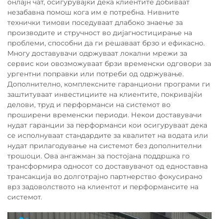
онлајн чат, осигурувајќи дека клиентите добиваат
незабавна помош кога им е потребна. Нивните
технички тимови поседуваат длабоко знаење за
производите и стручност во дијагностицирање на
проблеми, способни да ги решаваат брзо и ефикасно.
Многу доставувачи одржуваат локални мрежи за
сервис кои овозможуваат брзи временски одговори за
ургентни поправки или потреби од одржување.
Дополнително, комплексните гаранциони програми ги
заштитуваат инвестициите на клиентите, покривајќи
делови, труд и перформанси на системот во
проширени временски периоди. Некои доставувачи
нудат гаранции за перформанси кои осигуруваат дека
се исполнуваат стандардите за квалитет на водата или
нудат прилагодување на системот без дополнителни
трошоци. Ова ангажман за постојана поддршка го
трансформира односот со доставувачот од едноставна
трансакција во долготрајно партнерство фокусирано
врз задоволството на клиентот и перформансите на
системот.