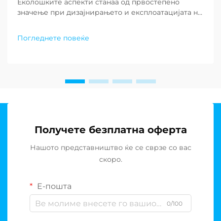
Еколошките аспекти станаа од првостепено
значење при дизајнирањето и експлоатацијата на
современите постројки за де-солирање ширум
светот. Како што недостатокот на вода
Погледнете повеќе
продолжува да предизвикува заедниците низ
целиот свет, барањето за одржливи решенија за
постројки за де-солирање...
Получете безплатна оферта
Нашото представништво ќе се сврзе со вас
скоро.
Е-пошта
0/100