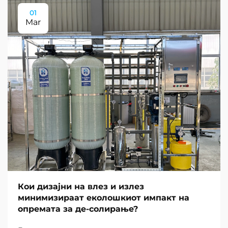
01
Mar
Кои дизајни на влез и излез
минимизираат еколошкиот импакт на
опремата за де-солирање?