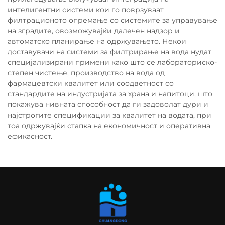
интелигентни системи кои го поврзуваат
филтрационото опремање со системите за управување
на зградите, овозможувајќи далечен надзор и
автоматско планирање на одржувањето. Некои
доставувачи на системи за филтрирање на вода нудат
специјализирани примени како што се лабораториско-
степен чистење, производство на вода од
фармацевтски квалитет или соодветност со
стандардите на индустријата за храна и напитоци, што
покажува нивната способност да ги задоволат дури и
најстрогите спецификации за квалитет на водата, при
тоа одржувајќи стапка на економичност и оперативна
ефикасност.