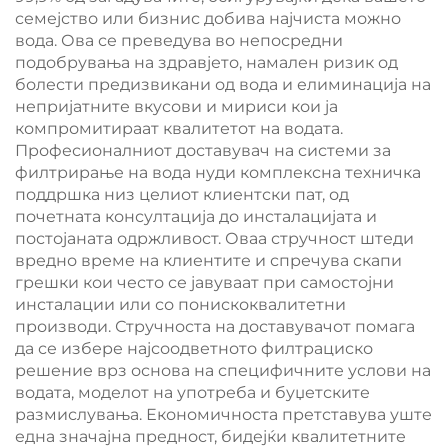
семејство или бизнис добива најчиста можно
вода. Ова се преведува во непосредни
подобрувања на здравјето, намален ризик од
болести предизвикани од вода и елиминација на
непријатните вкусови и мириси кои ја
компромитираат квалитетот на водата.
Професионалниот доставувач на системи за
филтрирање на вода нуди комплексна техничка
поддршка низ целиот клиентски пат, од
почетната консултација до инсталацијата и
постојаната одржливост. Оваа стручност штеди
вредно време на клиентите и спречува скапи
грешки кои често се јавуваат при самостојни
инсталации или со понискоквалитетни
производи. Стручноста на доставувачот помага
да се избере најсоодветното филтрациско
решение врз основа на специфичните услови на
водата, моделот на употреба и буџетските
размислувања. Економичноста претставува уште
една значајна предност, бидејќи квалитетните