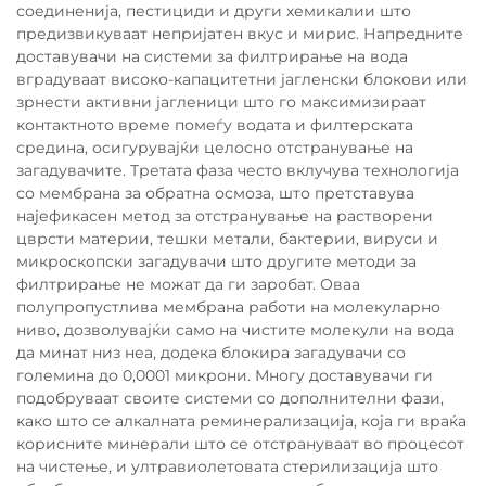
соединенија, пестициди и други хемикалии што
предизвикуваат непријатен вкус и мирис. Напредните
доставувачи на системи за филтрирање на вода
вградуваат високо-капацитетни јагленски блокови или
зрнести активни јагленици што го максимизираат
контактното време помеѓу водата и филтерската
средина, осигурувајќи целосно отстранување на
загадувачите. Третата фаза често вклучува технологија
со мембрана за обратна осмоза, што претставува
најефикасен метод за отстранување на растворени
цврсти материи, тешки метали, бактерии, вируси и
микроскопски загадувачи што другите методи за
филтрирање не можат да ги заробат. Оваа
полупропустлива мембрана работи на молекуларно
ниво, дозволувајќи само на чистите молекули на вода
да минат низ неа, додека блокира загадувачи со
големина до 0,0001 микрони. Многу доставувачи ги
подобруваат своите системи со дополнителни фази,
како што се алкалната реминерализација, која ги враќа
корисните минерали што се отстрануваат во процесот
на чистење, и ултравиолетовата стерилизација што