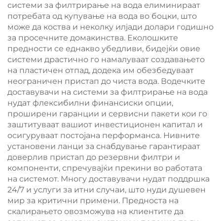
системи за филтрирање на вода елиминираат
потребата од купување на вода во боцки, што
може да коства и неколку илјади долари годишно
за просечните домакинства. Еколошките
предности се еднакво убедливи, бидејќи овие
системи драстично го намалуваат создавањето
на пластичен отпад, додека им обезбедуваат
неограничен пристап до чиста вода. Водечките
доставувачи на системи за филтрирање на вода
нудат флексибилни финансиски опции,
проширени гаранции и сервисни пакети кои го
заштитуваат вашиот инвестиционен капитал и
осигуруваат постојана перформанса. Нивните
установени ланци за снабдување гарантираат
доверлив пристап до резервни филтри и
компоненти, спречувајќи прекини во работата
на системот. Многу доставувачи нудат поддршка
24/7 и услуги за итни случаи, што нуди душевен
мир за критични примени. Предноста на
скалирањето овозможува на клиентите да