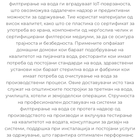
филтрирање на вода ги вградуваат IoT-поврзаноста,
што овозможува оддалечен надзор и предиктивни
можности за одржување. Тие користат материјали од
висок квалитет, како што се пластика со сертификат за
употреба во храна, компоненти од нерѓослив челик и
сертифицирани филтерски медиуми, за да се осигура
трајноста и безбедноста. Примените опфаќаат
домашни домови кои бараат подобрување на
квалитетот на пијачната вода, ресторанти кои имаат
потреба од постојани стандарди на вода, здравствени
установи кои бараат стерилна вода и фабрики кои
имаат потреба од очистување на вода за
производствени процеси. Овие доставувачи исто така
служат на општинските постројки за третман на вода,
училишта, хотели и земјоделски операции. Стручноста
на професионален доставувач на системи за
филтрирање на вода се протега надвор од
производството на производи и вклучува тестирање
на квалитетот на водата, консултации за дизајн на
системи, поддршка при инсталација и постојани услуги
за одржување, што гарантира оптимален перформанс