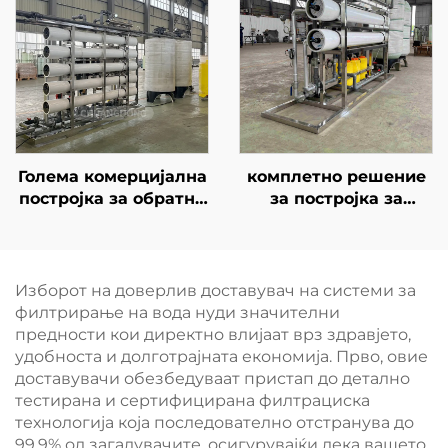
за дезолација на
машина за обратна
подземни води и
осмоза за проекти за
бунари, машина за
директно пијанje на
обратна осмоза
вода
Голема комерцијална
комплетно решение
постројка за обратна
за постројка за
осмоза (RO систем) за
третман на вода со
производство на
капацитет од 10 м³,
висококвалитетна
интегрирано со
пијачна вода за
систем за обратна
Изборот на доверлив доставувач на системи за
медицински
осмоза за општинска
филтрирање на вода нуди значителни
институции, болници
снабдување
предности кои директно влијаат врз здравјето,
и клиники
удобноста и долготрајната економија. Прво, овие
доставувачи обезбедуваат пристап до детално
тестирана и сертифицирана филтрациска
технологија која последователно отстранува до
99,9% од загадувачите, осигурувајќи дека вашето