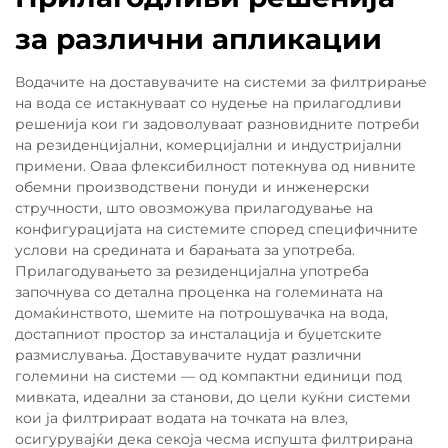
за различни апликации
Водачите на доставувачите на системи за филтрирање
на вода се истакнуваат со нудење на прилагодливи
решенија кои ги задоволуваат разновидните потреби
на резиденцијални, комерцијални и индустријални
примени. Оваа флексибилност потекнува од нивните
обемни производствени понуди и инженерски
стручности, што овозможува прилагодување на
конфигурацијата на системите според специфичните
услови на средината и барањата за употреба.
Прилагодувањето за резиденцијална употреба
започнува со детална проценка на големината на
домаќинството, шемите на потрошувачка на вода,
достапниот простор за инсталација и буџетските
размислувања. Доставувачите нудат различни
големини на системи — од компактни единици под
мивката, идеални за станови, до цели куќни системи
кои ја филтрираат водата на точката на влез,
осигурувајќи дека секоја чесма испушта филтрирана