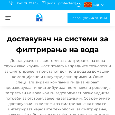
+86-15763932551
[email protected]
MK
Запрашувачка за цени
доставувач на системи за
филтрирање на вода
Доставувачот на системи за филтрирање на вода
служи како клучен мост помеѓу напредните технологии
за филтрирање и пристапот до чиста вода за домашни,
комерцијални и индустријални примени. Овие
специјализирани компании ги дизајнираат,
произведуваат и дистрибуираат комплексни решенија
за третман на вода кои ги задоволуваат разновидните
потреби за отстранување на загадувачи. Современите
доставувачи на системи за филтрирање на вода ги
интегрираат најновите технологии за филтрирање,
вклучувајќи обратна осмоза, филтрирање со активни