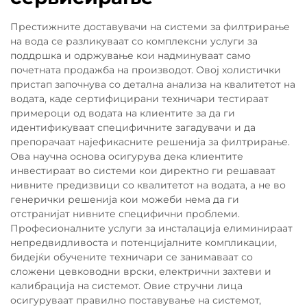
Престижните доставувачи на системи за филтрирање
на вода се разликуваат со комплексни услуги за
поддршка и одржување кои надминуваат само
почетната продажба на производот. Овој холистички
пристап започнува со детална анализа на квалитетот на
водата, каде сертифицирани техничари тестираат
примероци од водата на клиентите за да ги
идентификуваат специфичните загадувачи и да
препорачаат најефикасните решенија за филтрирање.
Ова научна основа осигурува дека клиентите
инвестираат во системи кои директно ги решаваат
нивните предизвици со квалитетот на водата, а не во
генерички решенија кои можеби нема да ги
отстранијат нивните специфични проблеми.
Професионалните услуги за инсталација елиминираат
непредвидливоста и потенцијалните компликации,
бидејќи обучените техничари се занимаваат со
сложени цевководни врски, електрични захтеви и
калибрација на системот. Овие стручни лица
осигуруваат правилно поставување на системот,