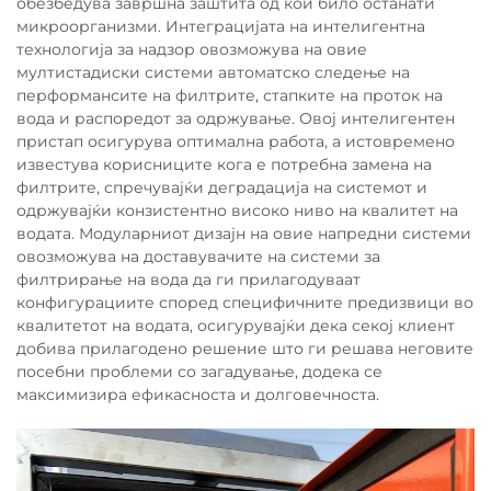
обезбедува завршна заштита од кои било останати
микроорганизми. Интеграцијата на интелигентна
технологија за надзор овозможува на овие
мултистадиски системи автоматско следење на
перформансите на филтрите, стапките на проток на
вода и распоредот за одржување. Овој интелигентен
пристап осигурува оптимална работа, а истовремено
известува корисниците кога е потребна замена на
филтрите, спречувајќи деградација на системот и
одржувајќи конзистентно високо ниво на квалитет на
водата. Модуларниот дизајн на овие напредни системи
овозможува на доставувачите на системи за
филтрирање на вода да ги прилагодуваат
конфигурациите според специфичните предизвици во
квалитетот на водата, осигурувајќи дека секој клиент
добива прилагодено решение што ги решава неговите
посебни проблеми со загадување, додека се
максимизира ефикасноста и долговечноста.