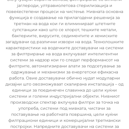
јаглероди, ултравиолетова стерилизација и
повеќестепени процеси на чистење. Нивната основна
функција е создавање на прилагодени решенија за
третман на вода кои ги елиминираат штетните
супстанции како што се хлорот, тешките метали,
бактериите, вирусите, седиментите и хемиските
загадувачи од различни извори на вода. Технолошките
карактеристики на водечките доставувачи на системи
за филтрирање на вода вклучуваат интелигентни
системи за надзор кои го следат перформансот на
филтрите, автоматизирани алати за подсетување за
одржување и механизми за енергетски ефикасна
работа. Овие доставувачи обично нудат модуларни
дизајни што овозможуваат скалирана инсталација – од
единици за поединечен славинка до цели куќни
системи и големи индустријални објекти. Нивниот
производски спектар вклучува филтри за точка на
употреба, системи под мивката, чистачи за
поставување на работната површина, цели куќни
филтрациони единици и комерцијални третмански
постројки. Напредните доставувачи на системи за