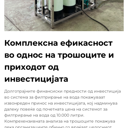
Комплексна ефикасност
во однос на трошоците и
приходот од
инвестицијата
Долготрајните финансиски предности од инвестиција
во система за филтрирање на вода покажуваат
извонреден принос на инвестицијата, кој надминува
далеку повеќе од почетната цена на системот за
филтрирање на вода од 10.000 литри.
Компрехензивната анализа на трошоците покажува
дека организациите обично го враќаат целосниот