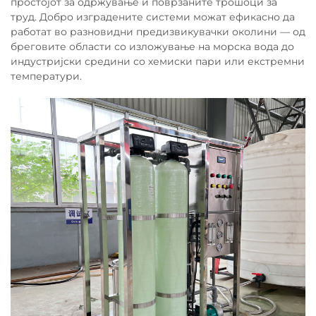
простојот за одржување и поврзаните трошоци за
труд. Добро изградените системи можат ефикасно да
работат во разновидни предизвикувачки околини — од
бреговите области со изложување на морска вода до
индустријски средини со хемиски пари или екстремни
температури.