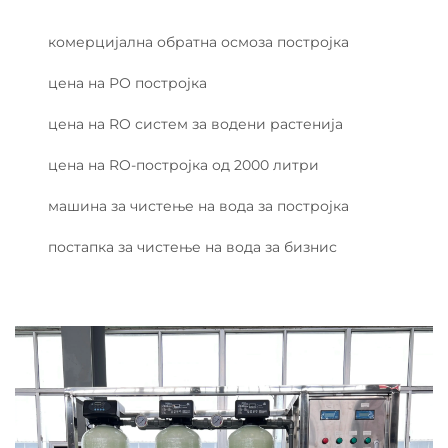
комерцијална обратна осмоза постројка
цена на РО постројка
цена на RO систем за водени растенија
цена на RO-постројка од 2000 литри
машина за чистење на вода за постројка
постапка за чистење на вода за бизнис