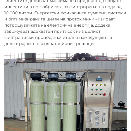
клиентите добиваат максимална вредност од својата
инвестиција во фабриката за филтрирање на вода од
10 000 литри. Енергетски ефикасните пумпени системи
и оптимизираните шеми на проток минимизираат
потрошувачката на електрична енергија, додека
задржуваат адекватен притисок низ целиот
филтрациски процес, значително намалувајќи ги
долготрајните експлоатациони трошоци.