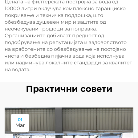
Цената на филтерската постројка за вода од
10000 литри вклучува комплексно гаранциско
покривање и техничка поддршка, што
обезбедува душевен мир и заштита од
неочекувани трошоци за поправка.
Организациите добиваат предност од
подобрување на репутацијата и задоволството
на вработените со обезбедување на постојано
чиста и безбедна пијачна вода која исполнува
или надминува локалните стандарди за квалитет
на водата.
Практични совети
01
Mar