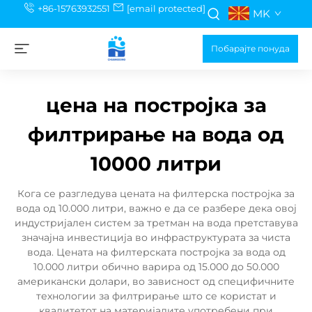
+86-15763932551
[email protected]
MK
Побарајте понуда
цена на постројка за
филтрирање на вода од
10000 литри
Кога се разгледува цената на филтерска постројка за
вода од 10.000 литри, важно е да се разбере дека овој
индустријален систем за третман на вода претставува
значајна инвестиција во инфраструктурата за чиста
вода. Цената на филтерската постројка за вода од
10.000 литри обично варира од 15.000 до 50.000
американски долари, во зависност од специфичните
технологии за филтрирање што се користат и
квалитетот на материјалите употребени при