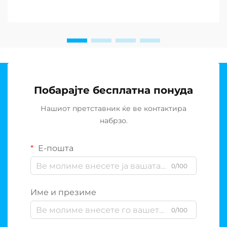
продолжува да предизвикува заедниците низ
целиот свет, барањето за одржливи решенија за
постројки за де-солирање...
Побарајте бесплатна понуда
Нашиот претставник ќе ве контактира
набрзо.
Е-пошта
0/100
Име и презиме
0/100