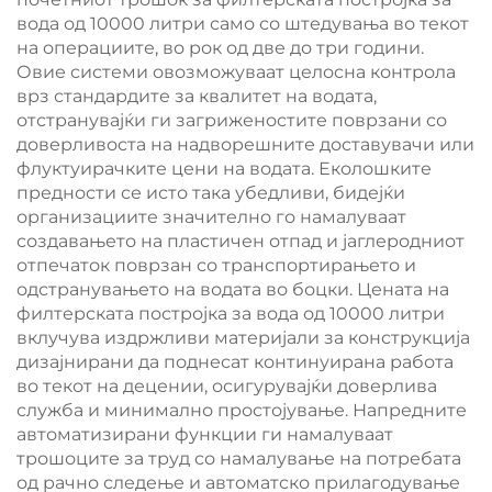
вода од 10000 литри само со штедувања во текот
на операциите, во рок од две до три години.
Овие системи овозможуваат целосна контрола
врз стандардите за квалитет на водата,
отстранувајќи ги загриженостите поврзани со
доверливоста на надворешните доставувачи или
флуктуирачките цени на водата. Еколошките
предности се исто така убедливи, бидејќи
организациите значително го намалуваат
создавањето на пластичен отпад и јаглеродниот
отпечаток поврзан со транспортирањето и
одстранувањето на водата во боцки. Цената на
филтерската постројка за вода од 10000 литри
вклучува издржливи материјали за конструкција
дизајнирани да поднесат континуирана работа
во текот на децении, осигурувајќи доверлива
служба и минимално простојување. Напредните
автоматизирани функции ги намалуваат
трошоците за труд со намалување на потребата
од рачно следење и автоматско прилагодување