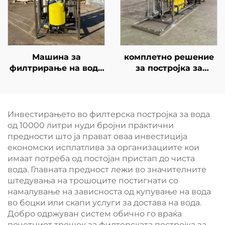
филтрација на вода
Машина за
комплетно решение
филтрирање на вода
за постројка за
со капацитет од 10
третман на вода со
тони, пречистувач со
капацитет од 10 м³,
обратна осмоза (RO),
интегрирано со
двојна филтрација, 20
систем за обратна
Инвестирањето во филтерска постројка за вода
литри, за продажба
осмоза за општинска
од 10000 литри нуди бројни практични
снабдување
предности што ја прават оваа инвестиција
економски исплатлива за организациите кои
имаат потреба од постојан пристап до чиста
вода. Главната предност лежи во значителните
штедувања на трошоците постигнати со
намалување на зависноста од купување на вода
во боцки или скапи услуги за достава на вода.
Добро одржуван систем обично го враќа
почетниот трошок за филтерската постројка за