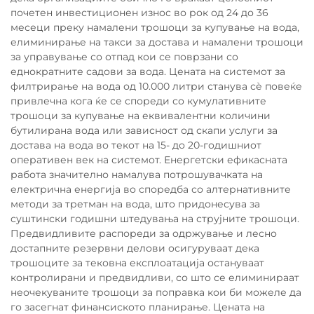
почетен инвестиционен износ во рок од 24 до 36
месеци преку намалени трошоци за купување на вода,
елиминирање на такси за достава и намалени трошоци
за управување со отпад кои се поврзани со
еднократните садови за вода. Цената на системот за
филтрирање на вода од 10.000 литри станува сѐ повеќе
привлечна кога ќе се спореди со кумулативните
трошоци за купување на еквивалентни количини
бутилирана вода или зависност од скапи услуги за
достава на вода во текот на 15- до 20-годишниот
оперативен век на системот. Енергетски ефикасната
работа значително намалува потрошувачката на
електрична енергија во споредба со алтернативните
методи за третман на вода, што придонесува за
суштински годишни штедувања на струјните трошоци.
Предвидливите распореди за одржување и лесно
достапните резервни делови осигуруваат дека
трошоците за тековна експлоатација остануваат
контролирани и предвидливи, со што се елиминираат
неочекуваните трошоци за поправка кои би можеле да
го засегнат финансиското планирање. Цената на