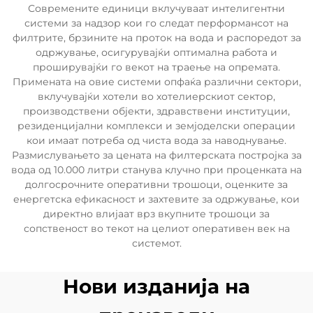
Современите единици вклучуваат интелигентни
системи за надзор кои го следат перформансот на
филтрите, брзините на проток на вода и распоредот за
одржување, осигурувајќи оптимална работа и
проширувајќи го векот на траење на опремата.
Примената на овие системи опфаќа различни сектори,
вклучувајќи хотели во хотелиерскиот сектор,
производствени објекти, здравствени институции,
резиденцијални комплекси и земјоделски операции
кои имаат потреба од чиста вода за наводнување.
Размислувањето за цената на филтерската постројка за
вода од 10.000 литри станува клучно при проценката на
долгосрочните оперативни трошоци, оценките за
енергетска ефикасност и захтевите за одржување, кои
директно влијаат врз вкупните трошоци за
сопственост во текот на целиот оперативен век на
системот.
Нови изданија на