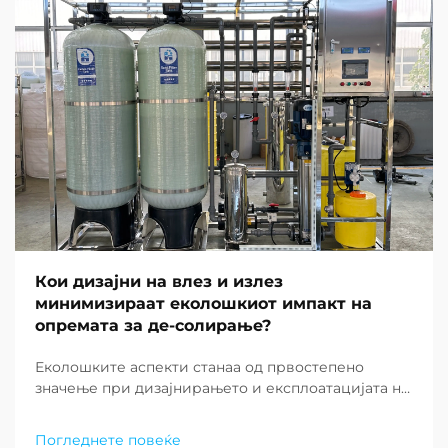
Кои дизајни на влез и излез
минимизираат еколошкиот импакт на
опремата за де-солирање?
Еколошките аспекти станаа од првостепено
значење при дизајнирањето и експлоатацијата на
современите постројки за де-солирање ширум
светот. Како што недостатокот на вода
Погледнете повеќе