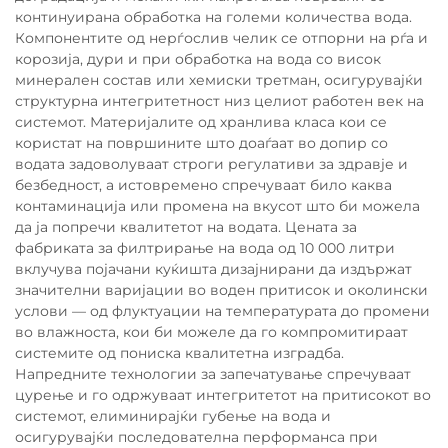
континуирана обработка на големи количества вода.
Компонентите од нерѓослив челик се отпорни на рѓа и
корозија, дури и при обработка на вода со висок
минерален состав или хемиски третман, осигурувајќи
структурна интегритетност низ целиот работен век на
системот. Материјалите од хранлива класа кои се
користат на површините што доаѓаат во допир со
водата задоволуваат строги регулативи за здравје и
безбедност, а истовремено спречуваат било каква
контаминација или промена на вкусот што би можела
да ја попречи квалитетот на водата. Цената за
фабриката за филтрирање на вода од 10 000 литри
вклучува појачани куќишта дизајнирани да издържат
значителни варијации во воден притисок и околински
услови — од флуктуации на температурата до промени
во влажноста, кои би можеле да го компромитираат
системите од пониска квалитетна изградба.
Напредните технологии за запечатување спречуваат
цурење и го одржуваат интегритетот на притисокот во
системот, елиминирајќи губење на вода и
осигурувајќи последователна перформанса при