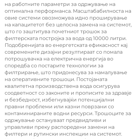
на работните параметри за одржување на
оптимална перформанса. Масштабабилноста на
овие системи овозможува идно проширување
на капацитетот без целосна замена на системот,
што го заштитува почетниот трошок за
филтерската постројка за вода од 10000 литри.
Подобренијата во енергетската ефикасност кај
современите дизајни резултираат со помала
потрошувачка на електрична енергија во
споредба со постарите технологии за
филтрирање, што придонесува за намалување
на оперативните трошоци. Постојаната
квалитетна производствена вода осигурува
соодветност со законите и прописите за здравје
и безбедност, избегнувајќи потенцијални
правни проблеми или казни поврзани со
контаминираните водни ресурси. Трошоците за
одржување остануваат предвидливи и
управливи преку распоредени замени на
филтери и рутински инспекции на системот.