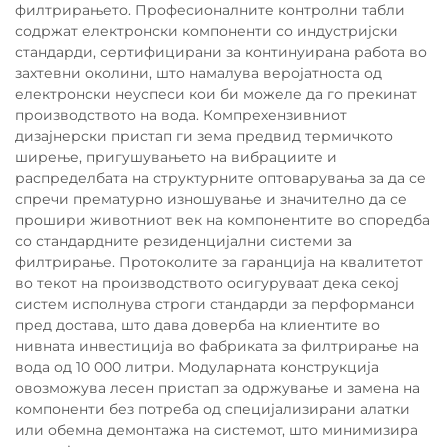
филтрирањето. Професионалните контролни табли
содржат електронски компоненти со индустријски
стандарди, сертифицирани за континуирана работа во
захтевни околини, што намалува веројатноста од
електронски неуспеси кои би можеле да го прекинат
производството на вода. Компрехензивниот
дизајнерски пристап ги зема предвид термичкото
ширење, пригушувањето на вибрациите и
распределбата на структурните оптоварувања за да се
спречи прематурно изношување и значително да се
прошири животниот век на компонентите во споредба
со стандардните резиденцијални системи за
филтрирање. Протоколите за гаранција на квалитетот
во текот на производството осигуруваат дека секој
систем исполнува строги стандарди за перформанси
пред достава, што дава доверба на клиентите во
нивната инвестиција во фабриката за филтрирање на
вода од 10 000 литри. Модуларната конструкција
овозможува лесен пристап за одржување и замена на
компоненти без потреба од специјализирани алатки
или обемна демонтажа на системот, што минимизира