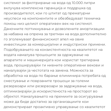
системот за филтрирање на вода од 10.000 литри
вклучува комплексна гаранција и поддршка од
производителот, кои го штитат од прематурни
неуспеси на компонентите и обезбедуваат техничка
помош низ целиот оперативен век на системот.
Даночните поттикнувања и дозволените амортизации
за набавка на опрема за третман на вода дополнително
го зголемуваат финансискиот апел на овие
инвестиции за комерцијални и индустриски примени.
Подобрувањето на конзистентноста на квалитетот на
водата намалува трошоците за одржување на
апаратите и машинеријата кои користат третирана
вода, проширувајќи ги нивните оперативни векови и
намалувајќи ја честотата на замена. Можноста за
обработка на вода по барање елиминира потребата од
сместување и поврзаните трошоци за големи
резервоари или резервоари за задржување на вода,
оптимизирајќи ја искористеноста на просторот во
објектот. Намалувањето на премиите за осигурување
може да биде достапно за организациите кои
демонстрираат проактивно управување со квалитетот