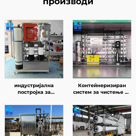
производи
индустријална
Контейнеризиран
постројка за
систем за чистење на
дезолација на морска
пијачна вода,
вода со капацитет 10
постројка за третман
т/ден, SWRO-систем
на вода со реверзно
за третман на вода за
осмоза, машина за
пијачна употреба
реверзно осмоза за
индустријална