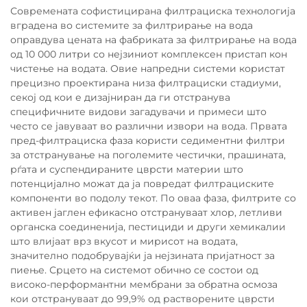
Современата софистицирана филтрациска технологија
вградена во системите за филтрирање на вода
оправдува цената на фабриката за филтрирање на вода
од 10 000 литри со нејзиниот комплексен пристап кон
чистење на водата. Овие напредни системи користат
прецизно проектирана низа филтрациски стадиуми,
секој од кои е дизајниран да ги отстранува
специфичните видови загадувачи и примеси што
често се јавуваат во различни извори на вода. Првата
пред-филтрациска фаза користи седиментни филтри
за отстранување на поголемите честички, прашината,
рѓата и суспендираните цврсти материи што
потенцијално можат да ја повредат филтрациските
компоненти во подолу текот. По оваа фаза, филтрите со
активен јаглен ефикасно отстрануваат хлор, летливи
органска соединенија, пестициди и други хемикалии
што влијаат врз вкусот и мирисот на водата,
значително подобрувајќи ја нејзината пријатност за
пиење. Срцето на системот обично се состои од
високо-перформантни мембрани за обратна осмоза
кои отстрануваат до 99,9% од растворените цврсти