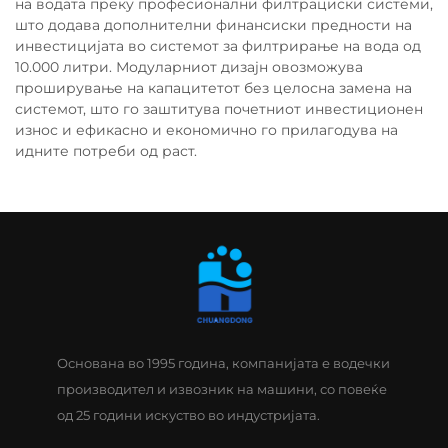
на водата преку професионални филтрациски системи,
што додава дополнителни финансиски предности на
инвестицијата во системот за филтрирање на вода од
10.000 литри. Модуларниот дизајн овозможува
проширување на капацитетот без целосна замена на
системот, што го заштитува почетниот инвестиционен
износ и ефикасно и економично го прилагодува на
идните потреби од раст.
Основана во 1995 година, компанијата е водечки
производител и извозник на машини, со повеќе
од 25 години искуство во индустријата.