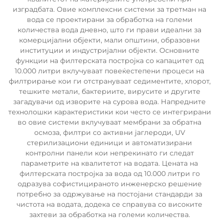
изградбата. Овие комплексни системи за третман на
вода се проектирани за обработка на големи
количества вода дневно, што ги прави идеални за
комерцијални објекти, мали општини, образовни
институции и индустријални објекти. Основните
функции на филтерската постројка со капацитет од
10.000 литри вклучуваат повеќестепени процеси на
филтрирање кои ги отстрануваат седиментите, хлорот,
тешките метали, бактериите, вирусите и другите
загадувачи од изворите на сурова вода. Напредните
технолошки карактеристики кои често се интегрирани
во овие системи вклучуваат мембрани за обратна
осмоза, филтри со активни јаглероди, UV
стерилизациони единици и автоматизирани
контролни панели кои непрекинато ги следат
параметрите на квалитетот на водата. Цената на
филтерската постројка за вода од 10.000 литри го
одразува софистицираното инженерско решение
потребно за одржување на постојани стандарди за
чистота на водата, додека се справува со високите
захтеви за обработка на големи количества.