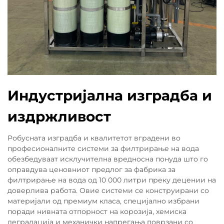
Индустријална изградба и
издржливост
Робусната изградба и квалитетот вградени во
професионалните системи за филтрирање на вода
обезбедуваат исклучителна вредносна понуда што го
оправдува ценовниот предлог за фабрика за
филтрирање на вода од 10 000 литри преку децении на
доверлива работа. Овие системи се конструирани со
материјали од премиум класа, специјално избрани
поради нивната отпорност на корозија, хемиска
деградација и механички напрегања поврзани со