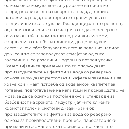
осмоза овозможува конфигурирање на системот
според квалитетот на изворот на вода, дневните
потреби од вода, просторните ограничувања и
специфичните загадувачи. Резиденцијалните решенија
од производителите на филтри за вода со реверзно
осмоза опфаќаат компактни под-мивки системи,
совршени за станбени единици, до цели-куќни
системи кои обезбедуваат очистена вода низ целиот
дом, со што се задоволуваат семејства од сите
големини и со различни модели на потрошувачка.
Комерцијалните примени што ги опслужуваат
производителите на филтри за вода со реверзно
осмоза вклучуваат ресторанти, кафета и заведенија за
храна кои имаат потреба од вода висок квалитет за
готвење, подготвување на напитоци и производство на
мраз, за да се осигура постојан вкус и стандарди за
безбедност на храната. Индустријалните клиенти
користат големи системи дизајнирани од
производителите на филтри за вода со реверзно
осмоза за производствени процеси, лабораториски
примени и фармацевтска производство, каде што