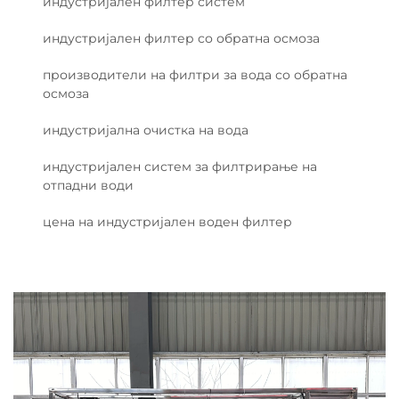
индустријален филтер систем
индустријален филтер со обратна осмоза
производители на филтри за вода со обратна
осмоза
индустријална очистка на вода
индустријален систем за филтрирање на
отпадни води
цена на индустријален воден филтер