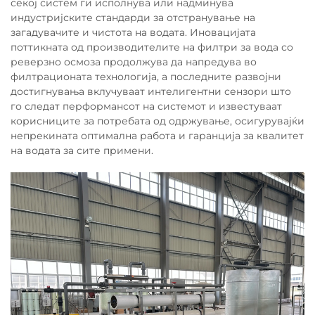
секој систем ги исполнува или надминува
индустријските стандарди за отстранување на
загадувачите и чистота на водата. Иновацијата
поттикната од производителите на филтри за вода со
реверзно осмоза продолжува да напредува во
филтрационата технологија, а последните развојни
достигнувања вклучуваат интелигентни сензори што
го следат перформансот на системот и известуваат
корисниците за потребата од одржување, осигурувајќи
непрекината оптимална работа и гаранција за квалитет
на водата за сите примени.