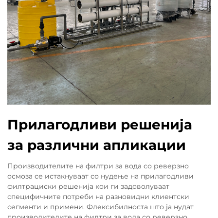
Прилагодливи решенија
за различни апликации
Производителите на филтри за вода со реверзно
осмоза се истакнуваат со нудење на прилагодливи
филтрациски решенија кои ги задоволуваат
специфичните потреби на разновидни клиентски
сегменти и примени. Флексибилноста што ја нудат
производителите на филтри за вода со реверзно