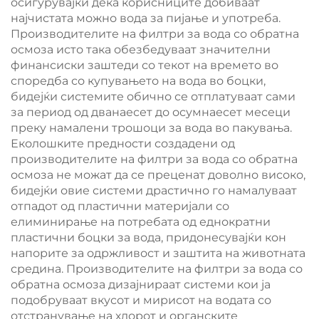
осигурувајќи дека корисниците добиваат
најчистата можно вода за пијање и употреба.
Производителите на филтри за вода со обратна
осмоза исто така обезбедуваат значителни
финансиски заштеди со текот на времето во
споредба со купувањето на вода во боцки,
бидејќи системите обично се отплатуваат сами
за период од дванаесет до осумнаесет месеци
преку намалени трошоци за вода во пакувања.
Еколошките предности создадени од
производителите на филтри за вода со обратна
осмоза не можат да се преценат доволно високо,
бидејќи овие системи драстично го намалуваат
отпадот од пластични материјали со
елиминирање на потребата од еднократни
пластични боцки за вода, придонесувајќи кон
напорите за одржливост и заштита на животната
средина. Производителите на филтри за вода со
обратна осмоза дизајнираат системи кои ја
подобруваат вкусот и мирисот на водата со
отстранување на хлорот и органските