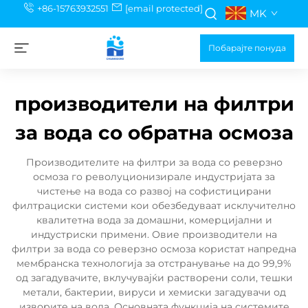
+86-15763932551
[email protected]
MK
Побарајте понуда
производители на филтри
за вода со обратна осмоза
Производителите на филтри за вода со реверзно
осмоза го револуционизирале индустријата за
чистење на вода со развој на софистицирани
филтрациски системи кои обезбедуваат исклучително
квалитетна вода за домашни, комерцијални и
индустриски примени. Овие производители на
филтри за вода со реверзно осмоза користат напредна
мембранска технологија за отстранување на до 99,9%
од загадувачите, вклучувајќи растворени соли, тешки
метали, бактерии, вируси и хемиски загадувачи од
изворите на вода. Основната функција на системите