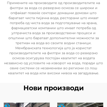
Примените на производите од производителите на
филтри за вода со реверзно осмоза се широки и
опфаќаат повеќе сектори: домашни домови што
баратаат чиста пијачна вода, ресторани што имаат
потреба од чиста вода за подготвување на храна,
фармацевтски компании што имаат потреба од
ултрачиста вода за производствени процеси и
општини што баратаат дополнителни можности за
третман на вода во своите водни станици.
Мембранската технологија што ја користат
производителите на филтри за вода со реверзно
осмоза осигурува постојан квалитет на водата
независно од условите на изворот на вода, поради што
овие системи се незамениви во региони со лош
квалитет на вода или високи нивоа на загадување.
Нови производи