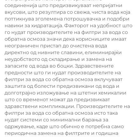
соединенија што предизвикуваат непријатни
вкусови, што резултира со свежа, чиста вода која
поттикнува зголемена потрошувачка и подобри
навики за хидратација. Факторот на удобност што
го нудат производителите на филтри за вода со
обратна осмоза значи дека корисниците имаат
неограничен пристап до очистена вода
директно од нивните славини, елиминирајќи
неудобството од складирање и замена на
запасите од вода во боцки. Здравствените
предности што ги нудат производителите на
филтри за вода со обратна осмоза вклучуваат
заштита од болести предизвикани од вода и
долготрајно изложување на штетни хемикалии
што со временот можат да предизвикаат
здравствени компликации. Производителите на
филтри за вода со обратна осмоза исто така
нудат системи со минимални барања за
одржување, каде што обично е потребна само
периодична замена на филтрите и годишна