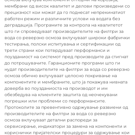
мембрани од висок квалитет и делови произведени со
прецизност кои можат да го поднесат непрекинатиот
работен режим и различните услови на водата без
деградација. Програмите за контрола на квалитетот
што ги спроведуваат производителите на филтри за
вода со реверзно осмоза вклучуваат широки фабрички
тестирања, полски испитувања и сертификации од
трети страни кои потврдуваат перформанси и
поузданиост на системот пред производите да стигнат
до потрошувачите. Гаранционите програми што ги
нудат производителите на филтри за вода со реверзно
осмоза обично вклучуваат целосно покривање на
компонентите и мембраните, што ја покажува нивната
доверба во поузданиоста на производот и им
обезбедува на клиентите заштита од неочекувани
погрешки или проблеми со перформансите.
Протоколите за превентивно одржување развиени од
производителите на филтри за вода со реверзно
осмоза вклучуваат детални распореди за
сервисирање, индикатори за замена на компоненти и
кориснички пријателски процедури за одржување кои