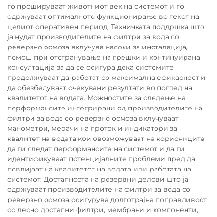
го прошируваат животниот век на системот и го
одржуваат оптималното функционирање во текот на
целиот оперативен период. Техничката поддршка што
ја нудат производителите на филтри за вода со
реверзно осмоза вклучува насоки за инсталација,
помош при отстранување на грешки и континуирана
консултација за да се осигура дека системите
продолжуваат да работат со максимална ефикасност и
да обезбедуваат очекувани резултати во поглед на
квалитетот на водата. Можностите за следење на
перформансите интегрирани од производителите на
филтри за вода со реверзно осмоза вклучуваат
манометри, мерачи на проток и индикатори за
квалитет на водата кои овозможуваат на корисниците
да ги следат перформансите на системот и да ги
идентификуваат потенцијалните проблеми пред да
повлијаат на квалитетот на водата или работата на
системот. Достапноста на резервни делови што ја
одржуваат производителите на филтри за вода со
реверзно осмоза осигурува долготрајна поправливост
со лесно достапни филтри, мембрани и компоненти,