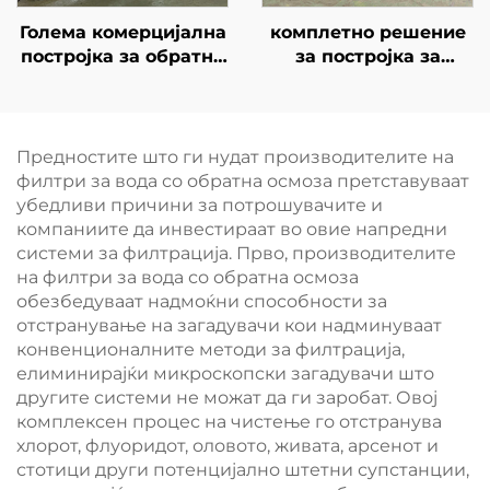
Голема комерцијална
комплетно решение
постројка за обратна
за постројка за
осмоза (RO систем) за
третман на вода со
производство на
капацитет од 10 м³,
висококвалитетна
интегрирано со
пијачна вода за
систем за обратна
Предностите што ги нудат производителите на
медицински
осмоза за општинска
филтри за вода со обратна осмоза претставуваат
институции, болници
снабдување
убедливи причини за потрошувачите и
и клиники
компаниите да инвестираат во овие напредни
системи за филтрација. Прво, производителите
на филтри за вода со обратна осмоза
обезбедуваат надмоќни способности за
отстранување на загадувачи кои надминуваат
конвенционалните методи за филтрација,
елиминирајќи микроскопски загадувачи што
другите системи не можат да ги заробат. Овој
комплексен процес на чистење го отстранува
хлорот, флуоридот, оловото, живата, арсенот и
стотици други потенцијално штетни супстанции,