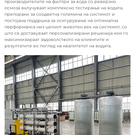
производителите на филтри за вода со реверзно
осмоза вклучуваат комплексно тестирање на водата,
препораки за соодветна големина на системот и
постојана поддршка за осигурување на оптимална
перформанса низ целиот животен век на системот, со
што се доставуваат персонализирани решенија кои го
максимизираат задоволството на клиентите и
резултатите во поглед на квалитетот на водата.