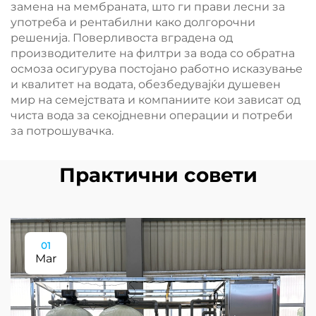
замена на мембраната, што ги прави лесни за
употреба и рентабилни како долгорочни
решенија. Поверливоста вградена од
производителите на филтри за вода со обратна
осмоза осигурува постојано работно исказување
и квалитет на водата, обезбедувајќи душевен
мир на семејствата и компаниите кои зависат од
чиста вода за секојдневни операции и потреби
за потрошувачка.
Практични совети
01
Mar