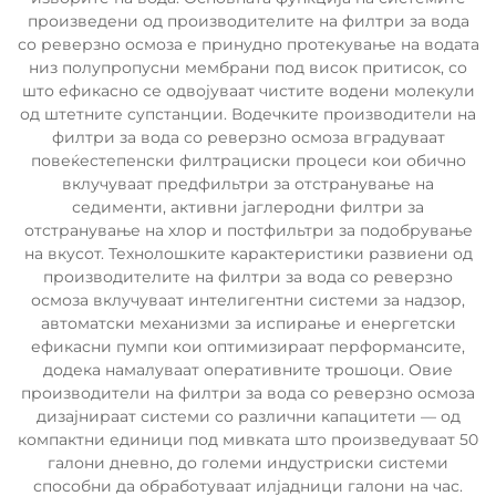
произведени од производителите на филтри за вода
со реверзно осмоза е принудно протекување на водата
низ полупропусни мембрани под висок притисок, со
што ефикасно се одвојуваат чистите водени молекули
од штетните супстанции. Водечките производители на
филтри за вода со реверзно осмоза вградуваат
повеќестепенски филтрациски процеси кои обично
вклучуваат предфильтри за отстранување на
седименти, активни јаглеродни филтри за
отстранување на хлор и постфильтри за подобрување
на вкусот. Технолошките карактеристики развиени од
производителите на филтри за вода со реверзно
осмоза вклучуваат интелигентни системи за надзор,
автоматски механизми за испирање и енергетски
ефикасни пумпи кои оптимизираат перформансите,
додека намалуваат оперативните трошоци. Овие
производители на филтри за вода со реверзно осмоза
дизајнираат системи со различни капацитети — од
компактни единици под мивката што произведуваат 50
галони дневно, до големи индустриски системи
способни да обработуваат илјадници галони на час.