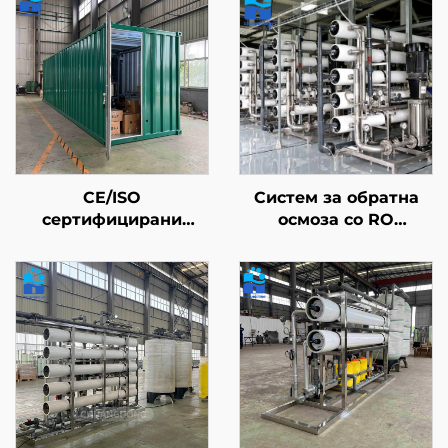
CE/ISO
Систем за обратна
сертифицирани
осмоза со RO
контейнеризирани
мембрански филтер
системи за третман
за пречистување на
на вода |
вода, постројка за
Индустријален RO
третман на вода и
систем за 50–500 м³/
филтрациски систем
ден
за пиење во фарма и
куќа