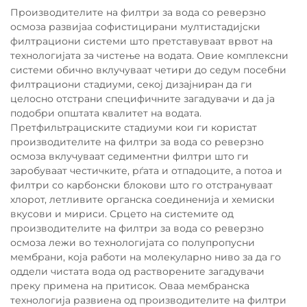
Производителите на филтри за вода со реверзно
осмоза развијаа софистицирани мултистадијски
филтрациони системи што претставуваат врвот на
технологијата за чистење на водата. Овие комплексни
системи обично вклучуваат четири до седум посебни
филтрациони стадиуми, секој дизајниран да ги
целосно отстрани специфичните загадувачи и да ја
подобри општата квалитет на водата.
Претфильтрациските стадиуми кои ги користат
производителите на филтри за вода со реверзно
осмоза вклучуваат седиментни филтри што ги
заробуваат честичките, рѓата и отпадоците, а потоа и
филтри со карбонски блокови што го отстрануваат
хлорот, летливите органска соединенија и хемиски
вкусови и мириси. Срцето на системите од
производителите на филтри за вода со реверзно
осмоза лежи во технологијата со полупропусни
мембрани, која работи на молекуларно ниво за да го
оддели чистата вода од растворените загадувачи
преку примена на притисок. Оваа мембранска
технологија развиена од производителите на филтри