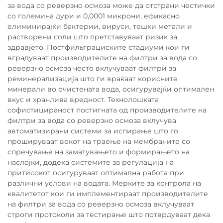
за вода со реверзно осмоза може да отстрани честички
со големина дури и 0,0001 микрони, ефикасно
елиминирајќи бактерии, вируси, тешки метали и
растворени соли што претставуваат ризик за
здравјето. Постфильтрациските стадиуми кои ги
вградуваат производителите на филтри за вода со
реверзно осмоза често вклучуваат филтри за
реминерализација што ги враќаат корисните
минерали во очистената вода, осигурувајќи оптимален
вкус и хранлива вредност. Технолошката
софистицираност постигната од производителите на
филтри за вода со реверзно осмоза вклучува
автоматизирани системи за испирање што го
прошируваат векот на траење на мембраните со
спречување на заматувањето и формирањето на
наслојки, додека системите за регулација на
притисокот осигуруваат оптимална работа при
различни услови на водата. Мерките за контрола на
квалитетот кои ги имплементираат производителите
на филтри за вода со реверзно осмоза вклучуваат
строги протоколи за тестирање што потврдуваат дека