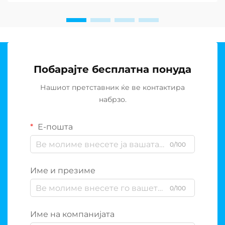
постројки за де-солирање...
Побарајте бесплатна понуда
Нашиот претставник ќе ве контактира
набрзо.
Е-пошта
0/100
Име и презиме
0/100
Име на компанијата