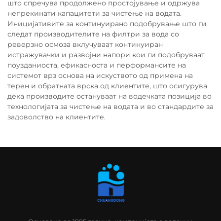
што спречува продолжено простојување и одржува
непрекинати капацитети за чистење на водата.
Иницијативите за континуирано подобрување што ги
следат производителите на филтри за вода со
реверзно осмоза вклучуваат континуиран
истражувачки и развојни напори кои ги подобруваат
поузданиоста, ефикасноста и перформансите на
системот врз основа на искуството од примена на
терен и обратната врска од клиентите, што осигурува
дека производите остануваат на водечката позиција во
технологијата за чистење на водата и во стандардите за
задоволство на клиентите.