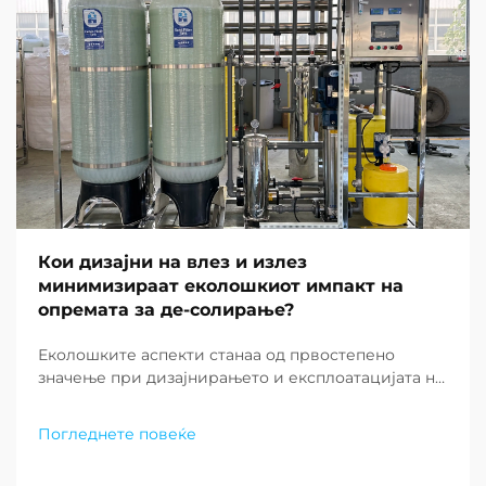
Кои дизајни на влез и излез
минимизираат еколошкиот импакт на
опремата за де-солирање?
Еколошките аспекти станаа од првостепено
значење при дизајнирањето и експлоатацијата на
современите постројки за де-солирање ширум
светот. Како што недостатокот на вода
Погледнете повеќе
продолжува да предизвикува заедниците низ
целиот свет, барањето за одржливи решенија за