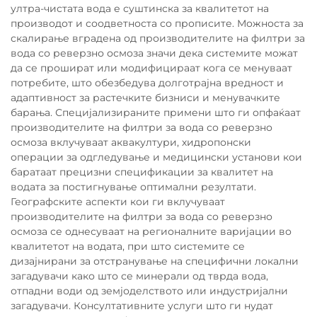
ултра-чистата вода е суштинска за квалитетот на
производот и соодветноста со прописите. Можноста за
скалирање вградена од производителите на филтри за
вода со реверзно осмоза значи дека системите можат
да се прошират или модифицираат кога се менуваат
потребите, што обезбедува долготрајна вредност и
адаптивност за растечките бизниси и менувачките
барања. Специјализираните примени што ги опфаќаат
производителите на филтри за вода со реверзно
осмоза вклучуваат аквакултури, хидропонски
операции за одгледување и медицински установи кои
баратаат прецизни спецификации за квалитет на
водата за постигнување оптимални резултати.
Географските аспекти кои ги вклучуваат
производителите на филтри за вода со реверзно
осмоза се однесуваат на регионалните варијации во
квалитетот на водата, при што системите се
дизајнирани за отстранување на специфични локални
загадувачи како што се минерали од тврда вода,
отпадни води од земјоделството или индустријални
загадувачи. Консултативните услуги што ги нудат