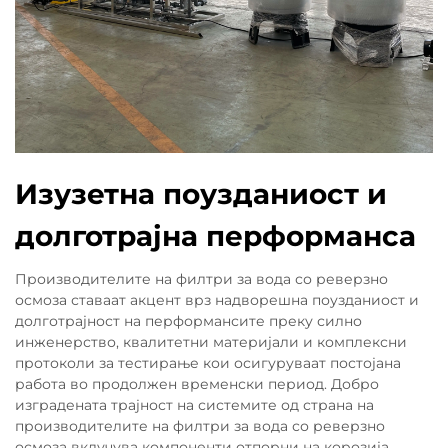
Изузетна поузданиост и
долготрајна перформанса
Производителите на филтри за вода со реверзно
осмоза ставаат акцент врз надворешна поузданиост и
долготрајност на перформансите преку силно
инженерство, квалитетни материјали и комплексни
протоколи за тестирање кои осигуруваат постојана
работа во продолжен временски период. Добро
изградената трајност на системите од страна на
производителите на филтри за вода со реверзно
осмоза вклучува компоненти отпорни на корозија,