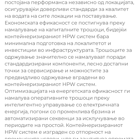
постојана перформанса независно од локацијата,
осигурувајќи доверливи стандарди за квалитет
на водата на сите локации на поставување.
Економската ефикасност се постигнува преку
намалување на капиталните трошоци, бидејќи
контейнеризираниот HPW систем бара
минимална подготовка на локалитетот и
инвестиции во инфраструктурата. Трошоците за
одржување значително се намалуваат поради
стандардизирани компоненти, лесно достапни
точки за сервисирање и можностите за
предвидливо одржување вградени во
контейнеризираниот HPW систем.
Оптимизацијата на енергетската ефикасност ги
намалува оперативните трошоци преку
интелигентно управување со електричната
енергија, погони со променлива брзина и
автоматизирани секвенци за исклучување во
периодите на простой. Контейнеризираниот
HPW систем е изграден со отпорност на
временските услови, што ги заштитува опремата