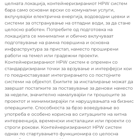
целната локација, контейнеризираниот HPW систем
бара само основни врски со комунални услуги,
вклучувајќи електрична енергија, водоводни цевки и
системи за отстранување на отпадни води, за да стане
целосно работен. Потребите од подготовка на
локацијата се минимални и обично вклучуваат
подготвување на рамна површина и основна
инфраструктура за пристап, наместо проширени
работи на темел или градежни проекти.
Контейнеризираниот HPW систем е опремен со
стандардизирани точки за врзување и интерфејси кои
го поедноставуваат интегрирањето со постојните
системи на објектот. Екипите за инсталирање можат да
завршат постапките за поставување за денови наместо
за недели, значително намалувајќи ги трошоците за
проектот и минимизирајќи ги нарушувањата на бизнис
операциите. Способноста за брзо воведување во
употреба е особено корисна во ситуациите на хитна
интервенција, временски инсталации или проекти со
строги рокови. Контейнеризираниот HPW систем
одмах по стартувањето функционира со целосна