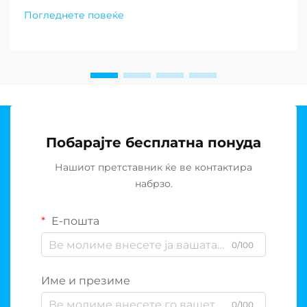
светот. Како што недостатокот на вода
Погледнете повеќе
продолжува да предизвикува заедниците низ
целиот свет, барањето за одржливи решенија за
постројки за де-солирање...
Побарајте бесплатна понуда
Нашиот претставник ќе ве контактира
набрзо.
Е-пошта
0/100
Име и презиме
0/100