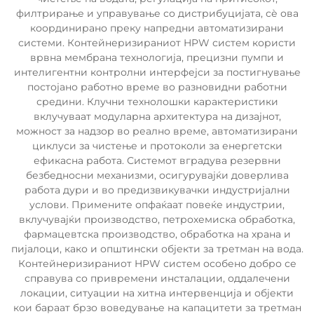
филтрирање и управување со дистрибуцијата, сѐ ова
координирано преку напредни автоматизирани
системи. Контейнеризираниот HPW систем користи
врвна мембрана технологија, прецизни пумпи и
интелигентни контролни интерфејси за постигнување
постојано работно време во разновидни работни
средини. Клучни технолошки карактеристики
вклучуваат модуларна архитектура на дизајнот,
можност за надзор во реално време, автоматизирани
циклуси за чистење и протоколи за енергетски
ефикасна работа. Системот вградува резервни
безбедносни механизми, осигурувајќи доверлива
работа дури и во предизвикувачки индустријални
услови. Примените опфаќаат повеќе индустрии,
вклучувајќи производство, петрохемиска обработка,
фармацевтска производство, обработка на храна и
пијалоци, како и општински објекти за третман на вода.
Контейнеризираниот HPW систем особено добро се
справува со привремени инсталации, оддалечени
локации, ситуации на хитна интервенција и објекти
кои бараат брзо воведување на капацитети за третман