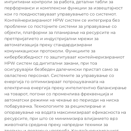
интуитивни контроли за работа, детални табли за
перформанси и комплексни функции за извештајност
кои го поедноставуваат управувањето со системот.
Контейнеризираниот HPW систем се интегрира без
проблеми со постојните системи за управување со
објекти, платформи за планирање на ресурсите на
претпријатието и индустријални мрежи за
автоматизација преку стандардизирани
комуникациски протоколи. Функциите за
кибербезбедност го заштитуваат контейнеризираниот
HPW систем од дигитални закани, при тоа
осигурувајќи безбеден далечински пристап само за
овластено персонал. Системите за управување со
енергија го оптимизираат потрошувачката на
електрична енергија преку интелигентно балансирање
на товарот, погони со променлива фреквенција и
автоматски режими на чекање во периоди на ниска
побарувачка. Технологиите за рециклирање и
опоравување на водата максимизираат ефикасноста на
ресурсите, при што се минимизира влијанието врз
животната средина преку напредни техники за
третман и повторна употреба. Контейнеризираниот