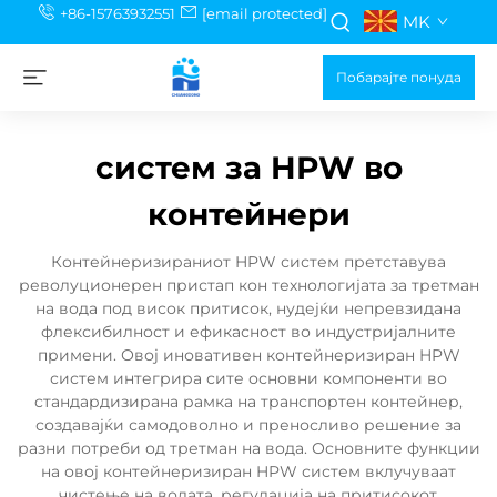
+86-15763932551
[email protected]
MK
Побарајте понуда
систем за HPW во
контейнери
Контейнеризираниот HPW систем претставува
револуционерен пристап кон технологијата за третман
на вода под висок притисок, нудејќи непревзидана
флексибилност и ефикасност во индустријалните
примени. Овој иновативен контейнеризиран HPW
систем интегрира сите основни компоненти во
стандардизирана рамка на транспортен контейнер,
создавајќи самодоволно и преносливо решение за
разни потреби од третман на вода. Основните функции
на овој контейнеризиран HPW систем вклучуваат
чистење на водата, регулација на притисокот,