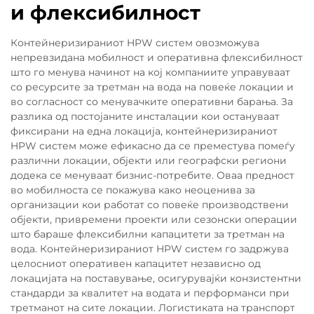
и флексибилност
Контейнеризираниот HPW систем овозможува
непревзидана мобилност и оперативна флексибилност
што го менува начинот на кој компаниите управуваат
со ресурсите за третман на вода на повеќе локации и
во согласност со менувачките оперативни барања. За
разлика од постојаните инсталации кои остануваат
фиксирани на една локација, контейнеризираниот
HPW систем може ефикасно да се преместува помеѓу
различни локации, објекти или географски региони
додека се менуваат бизнис-потребите. Оваа предност
во мобилноста се покажува како неоценива за
организации кои работат со повеќе производствени
објекти, привремени проекти или сезонски операции
што бараше флексибилни капацитети за третман на
вода. Контейнеризираниот HPW систем го задржува
целосниот оперативен капацитет независно од
локацијата на поставување, осигурувајќи конзистентни
стандарди за квалитет на водата и перформанси при
третманот на сите локации. Логистиката на транспорт