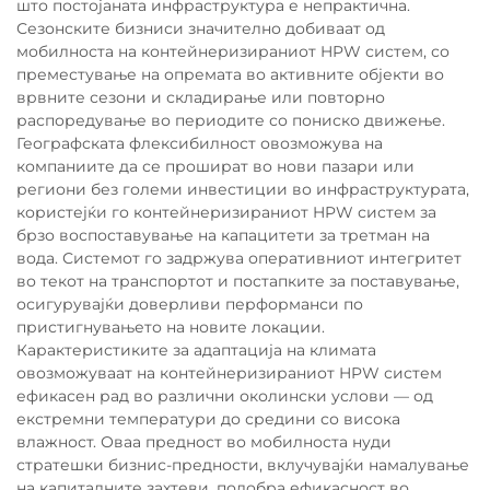
што постојаната инфраструктура е непрактична.
Сезонските бизниси значително добиваат од
мобилноста на контейнеризираниот HPW систем, со
преместување на опремата во активните објекти во
врвните сезони и складирање или повторно
распоредување во периодите со пониско движење.
Географската флексибилност овозможува на
компаниите да се прошират во нови пазари или
региони без големи инвестиции во инфраструктурата,
користејќи го контейнеризираниот HPW систем за
брзо воспоставување на капацитети за третман на
вода. Системот го задржува оперативниот интегритет
во текот на транспортот и постапките за поставување,
осигурувајќи доверливи перформанси по
пристигнувањето на новите локации.
Карактеристиките за адаптација на климата
овозможуваат на контейнеризираниот HPW систем
ефикасен рад во различни околински услови — од
екстремни температури до средини со висока
влажност. Оваа предност во мобилноста нуди
стратешки бизнис-предности, вклучувајќи намалување
на капиталните захтеви, подобра ефикасност во