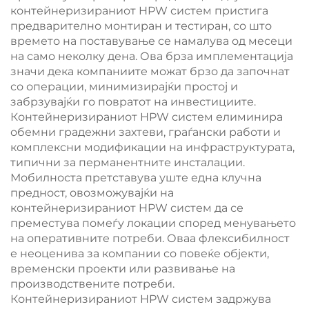
контейнеризираниот HPW систем пристига
предварително монтиран и тестиран, со што
времето на поставување се намалува од месеци
на само неколку дена. Ова брза имплементација
значи дека компаниите можат брзо да започнат
со операции, минимизирајќи простој и
забрзувајќи го повратот на инвестициите.
Контейнеризираниот HPW систем елиминира
обемни градежни захтеви, граѓански работи и
комплексни модификации на инфраструктурата,
типични за перманентните инсталации.
Мобилноста претставува уште една клучна
предност, овозможувајќи на
контейнеризираниот HPW систем да се
преместува помеѓу локации според менувањето
на оперативните потреби. Оваа флексибилност
е неоценива за компании со повеќе објекти,
временски проекти или развивање на
производствените потреби.
Контейнеризираниот HPW систем задржува