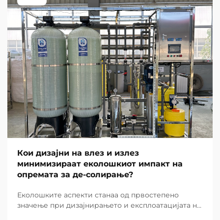
Кои дизајни на влез и излез
минимизираат еколошкиот импакт на
опремата за де-солирање?
Еколошките аспекти станаа од првостепено
значење при дизајнирањето и експлоатацијата на
современите постројки за де-солирање ширум