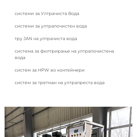
системи за Ултрачиста Вода
системи за ултрапочистен вода
тру JAN на ултрачиста вода
система за филтрирање на ултрапочистена
вода
систем за HPW во контейнери
систем за третман на ултрапреста вода