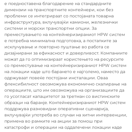
е поедноставена благодарение на стандардните
димензии на транспортните контейнери, кои без
проблеми се интегрираат со постојаната товарна
инфраструктура, вклучувајќи камиони, железнички
системи и морски транспортни опции. За
преместувањето на контейнеризираниот HPW систем
е потребна минимална подготовка, а постапките за
исклучување и повторно пуштање во работа се
дизајнирани за ефикасност и доверливост. Компаниите
можат да го оптимизираат користењето на ресурсите
со преместување на контейнеризираниот HPW систем
на локации каде што барането е најголемо, наместо да
одржуваат повеќе постојани инсталации. Оваа
флексибилност овозможува економично скалирање на
операциите, што им овозможува на организациите да
го усогласат капацитетот за третман со вистинските
образци на баранje. Контейнеризираниот HPW систем
поддржува разновидни оперативни сценарија,
вклучувајќи употреба во случаи на хитни интервенции,
примена во рамките на акции за помош при
катастрофи и операции на оддалечени локации каде