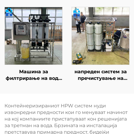
автоматска
солена питка вода,
индустријална
RO-уред за
електродионизација
дезолација, опрема
за дезолација на
подземни води и
бунари, машина за
обратна осмоза
Машина за
напреден систем за
филтрирање на вода
пречистување на
со капацитет од 10
вода со обратна
тони, пречистувач со
осмоза со капацитет
обратна осмоза (RO),
од 2000 LPH за
двојна филтрација, 20
индустријална
Контейнеризираниот HPW систем нуди
литри, за продажба
филтрација на
извонредни предности кои го менуваат начинот
подземна и река
на кој компаниите пристапуваат кон решенијата
вода, со сертификати
за третман на вода. Брзината на инсталација
CE и ISO
претставува примарна предност, бидејќи