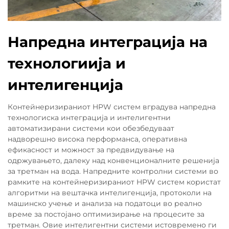
Напредна интеграција на
технологиија и
интелигенција
Контейнеризираниот HPW систем вградува напредна
технологиска интеграција и интелигентни
автоматизирани системи кои обезбедуваат
надворешно висока перформанса, оперативна
ефикасност и можност за предвидување на
одржувањето, далеку над конвенционалните решенија
за третман на вода. Напредните контролни системи во
рамките на контейнеризираниот HPW систем користат
алгоритми на вештачка интелигенција, протоколи на
машинско учење и анализа на податоци во реално
време за постојано оптимизирање на процесите за
третман. Овие интелигентни системи истовремено ги