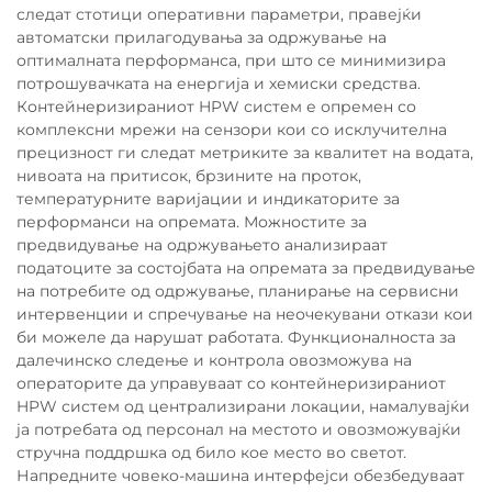
следат стотици оперативни параметри, правејќи
автоматски прилагодувања за одржување на
оптималната перформанса, при што се минимизира
потрошувачката на енергија и хемиски средства.
Контейнеризираниот HPW систем е опремен со
комплексни мрежи на сензори кои со исклучителна
прецизност ги следат метриките за квалитет на водата,
нивоата на притисок, брзините на проток,
температурните варијации и индикаторите за
перформанси на опремата. Можностите за
предвидување на одржувањето анализираат
податоците за состојбата на опремата за предвидување
на потребите од одржување, планирање на сервисни
интервенции и спречување на неочекувани откази кои
би можеле да нарушат работата. Функционалноста за
далечинско следење и контрола овозможува на
операторите да управуваат со контейнеризираниот
HPW систем од централизирани локации, намалувајќи
ја потребата од персонал на местото и овозможувајќи
стручна поддршка од било кое место во светот.
Напредните човеко-машина интерфејси обезбедуваат