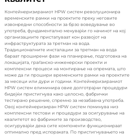
Контейнеризираниот HPW систем револуционира
временските рамки на проектите преку неговите
извонредни способности за брзо воведување во
употреба, фундаментално менувајќи го начинот на кој
организациите пристапуваат кон развојот на
инфраструктурата за третман на вода.
Традиционалните инсталации за третман на вода
бараат проширени фази на планирање, подготовка на
локацијата, граѓанско-инженерски проекти и
комплексни процеси на монтирање на опремата, што
може да ги прошири временските рамки на проектите
за месеци или дури и години. Контейнеризираниот
HPW систем елиминира овие долготрајни процедури
бидејќи пристигнува како целосно, фабрички
тестирано решение, спремно за незабавна употреба.
Овој контейнеризиран HPW систем поминува низ
комплексни тестови и процедури за осигурување на
квалитетот во фабриките за производство,
осигурувајќи дека сите компоненти функционираат
оптимално пред испораката. По пристигнувањето на