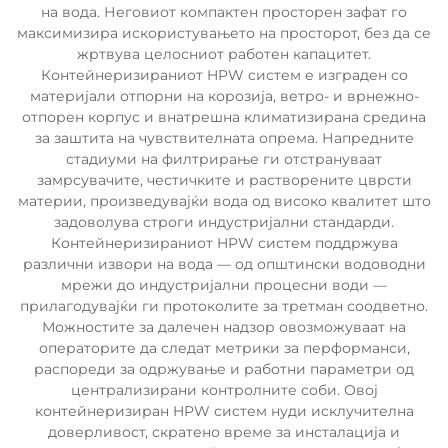
на вода. Неговиот компактен просторен зафат го
максимизира искористувањето на просторот, без да се
жртвува целосниот работен капацитет.
Контейнеризираниот HPW систем е изграден со
материјали отпорни на корозија, ветро- и врнежно-
отпорен корпус и внатрешна климатизирана средина
за заштита на чувствителната опрема. Напредните
стадиуми на филтрирање ги отстрануваат
замрсувачите, честичките и растворените цврсти
материи, произведувајќи вода од високо квалитет што
задоволува строги индустријални стандарди.
Контейнеризираниот HPW систем поддржува
различни извори на вода — од општински водоводни
мрежи до индустријални процесни води —
прилагодувајќи ги протоколите за третман соодветно.
Можностите за далечен надзор овозможуваат на
операторите да следат метрики за перформанси,
распореди за одржување и работни параметри од
централизирани контролните соби. Овој
контейнеризиран HPW систем нуди исклучителна
доверливост, скратено време за инсталација и