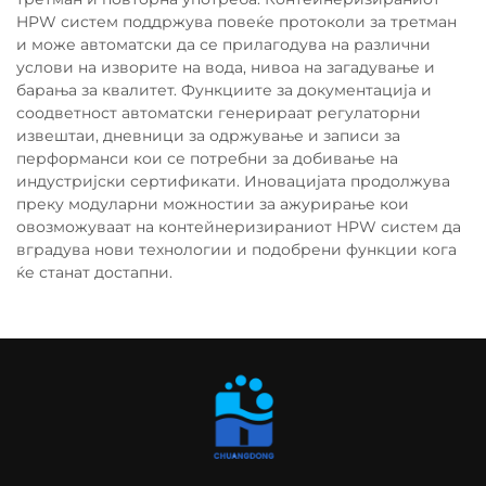
HPW систем поддржува повеќе протоколи за третман
и може автоматски да се прилагодува на различни
услови на изворите на вода, нивоа на загадување и
барања за квалитет. Функциите за документација и
соодветност автоматски генерираат регулаторни
извештаи, дневници за одржување и записи за
перформанси кои се потребни за добивање на
индустријски сертификати. Иновацијата продолжува
преку модуларни можностии за ажурирање кои
овозможуваат на контейнеризираниот HPW систем да
вградува нови технологии и подобрени функции кога
ќе станат достапни.