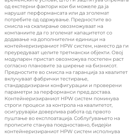
од екстерни фактори кои би можеле да ја
нарушат перформансата или да зголемат
потребите од одржување. Предностите во
смисла на скалирање овозможуваат на
компаниите да го зголемат капацитетот со
додавање на дополнителни единици на
контейнеризираниот HPW систем, наместо да ги
преуредуваат целите третмански објекти. Овој
модуларен пристап овозможува постепен раст
согласно плановите за ширење на бизнисот.
Предностите во смисла на гаранција за квалитет
вклучуваат фабрички тестирање,
стандардизирани конфигурации и проверени
параметри за перформанси пред достава.
Контейнеризираниот HPW систем поминува
строги процеси за контрола на квалитетот,
осигурувајќи доверлива работа од првото
пуштање во експлоатација. Соблуѓувањето на
прописите станува поедноставно, бидејќи
контейнеризираниот HPW систем исполнува