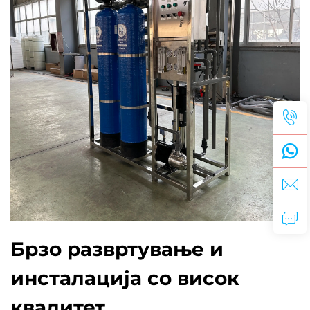
Брзо развртување и
инсталација со висок
квалитет