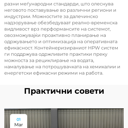
разни меѓународни стандарди, што олеснува
неговото поставување во различни региони и
индустрии. Можностите за далечинско
надзорување обезбедуваат реално-временска
видливост врз перформансите на системот,
овозможувајќи проактивно планирање на
одржувањето и оптимизација на оперативната
ефикасност. Контейнеризираниот HPW систем
ги поддржува одржливите практики преку
можноста за рециклирање на водата,
намалување на потрошувачката на хемикалии и
енергетски ефикасни режими на работа.
Практични совети
01
Mar