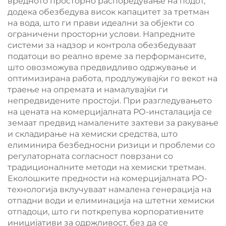
вредното просторно распоредување на подот,
додека обезбедува висок капацитет за третман
на вода, што ги прави идеални за објекти со
ограничени просторни услови. Напредните
системи за надзор и контрола обезбедуваат
податоци во реално време за перформансите,
што овозможува предвидливо одржување и
оптимизирана работа, продлужувајќи го векот на
траење на опремата и намалувајќи ги
непредвидените простоји. При разгледувањето
на цената на комерцијалната РО-инсталација се
земаат предвид намалените захтеви за ракување
и складирање на хемиски средства, што
елиминира безбедносни ризици и проблеми со
регулаторната согласност поврзани со
традиционалните методи на хемиски третман.
Еколошките предности на комерцијалната РО-
технологија вклучуваат намалена генерација на
отпадни води и елиминација на штетни хемиски
отпадоци, што ги поткрепува корпоративните
иницијативи за одржливост, без да се