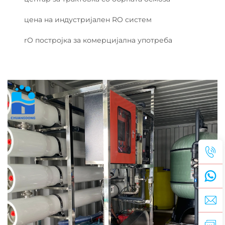
цена на индустријален RO систем
rO постројка за комерцијална употреба