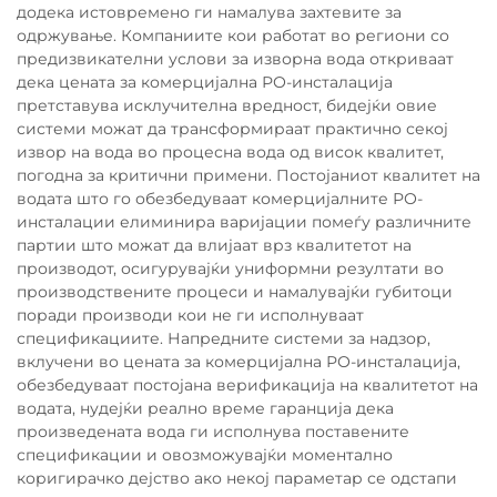
додека истовремено ги намалува захтевите за
одржување. Компаниите кои работат во региони со
предизвикателни услови за изворна вода откриваат
дека цената за комерцијална РО-инсталација
претставува исклучителна вредност, бидејќи овие
системи можат да трансформираат практично секој
извор на вода во процесна вода од висок квалитет,
погодна за критични примени. Постојаниот квалитет на
водата што го обезбедуваат комерцијалните РО-
инсталации елиминира варијации помеѓу различните
партии што можат да влијаат врз квалитетот на
производот, осигурувајќи униформни резултати во
производствените процеси и намалувајќи губитоци
поради производи кои не ги исполнуваат
спецификациите. Напредните системи за надзор,
вклучени во цената за комерцијална РО-инсталација,
обезбедуваат постојана верификација на квалитетот на
водата, нудејќи реално време гаранција дека
произведената вода ги исполнува поставените
спецификации и овозможувајќи моментално
коригирачко дејство ако некој параметар се одстапи