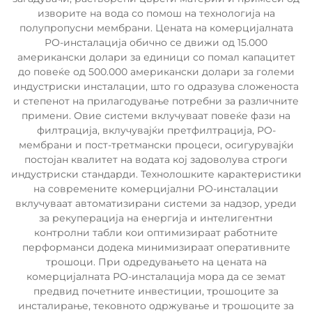
изворите на вода со помош на технологија на
полупропусни мембрани. Цената на комерцијалната
РО-инсталација обично се движи од 15.000
американски долари за единици со помал капацитет
до повеќе од 500.000 американски долари за големи
индустриски инсталации, што го одразува сложеноста
и степенот на прилагодување потребни за различните
примени. Овие системи вклучуваат повеќе фази на
филтрација, вклучувајќи претфилтрација, РО-
мембрани и пост-третмански процеси, осигурувајќи
постојан квалитет на водата кој задоволува строги
индустриски стандарди. Технолошките карактеристики
на современите комерцијални РО-инсталации
вклучуваат автоматизирани системи за надзор, уреди
за рекуперација на енергија и интелигентни
контролни табли кои оптимизираат работните
перформанси додека минимизираат оперативните
трошоци. При одредувањето на цената на
комерцијалната РО-инсталација мора да се земат
предвид почетните инвестиции, трошоците за
инсталирање, тековното одржување и трошоците за