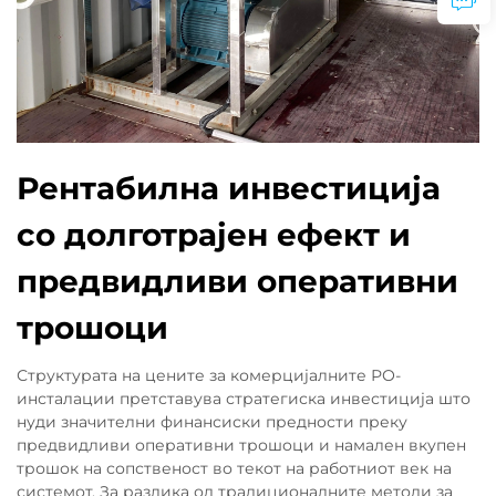
Рентабилна инвестиција
со долготрајен ефект и
предвидливи оперативни
трошоци
Структурата на цените за комерцијалните РО-
инсталации претставува стратегиска инвестиција што
нуди значителни финансиски предности преку
предвидливи оперативни трошоци и намален вкупен
трошок на сопственост во текот на работниот век на
системот. За разлика од традиционалните методи за