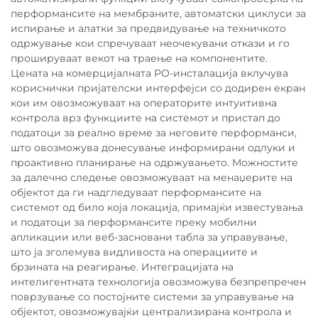
перформансите на мембраните, автоматски циклуси за
испирање и алатки за предвидување на техничкото
одржување кои спречуваат неочекувани откази и го
прошируваат векот на траење на компонентите.
Цената на комерцијалната РО-инсталација вклучува
кориснички пријателски интерфејси со додирен екран
кои им овозможуваат на операторите интуитивна
контрола врз функциите на системот и пристап до
податоци за реално време за неговите перформанси,
што овозможува донесување информирани одлуки и
проактивно планирање на одржувањето. Можностите
за далечно следење овозможуваат на менаџерите на
објектот да ги надгледуваат перформансите на
системот од било која локација, примајќи известувања
и податоци за перформансите преку мобилни
апликации или веб-засновани табла за управување,
што ја зголемува видливоста на операциите и
брзината на реагирање. Интеграцијата на
интелигентната технологија овозможува безпрепречен
поврзување со постојните системи за управување на
објектот, овозможувајќи централизирана контрола и