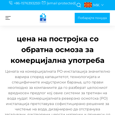
+86-15763932551
[email protected]
MK
Побарајте понуда
цена на постројка со
обратна осмоза за
комерцијална употреба
Цената на комерцијалната РО-инсталација значително
варира според капацитетот, технологијата и
специфичните индустриски барања, што прави
неопходно за компаниите да го разберат целосниот
вредносен предлог кој овие системи за третман на
вода нудат. Комерцијалната реверзно осмотска (РО)
инсталација претставува софистицирано решение за
чистење на вода, дизајнирано да отстранува
загадувачи, растворени цврсти материи и примеси од