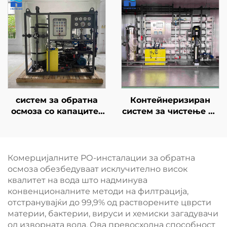
повторно користење
(RO) со голем
на вода, земјоделство
капацитет во соларни
и рециклирање на
контейнери,
отпадни води
постројка за
десолинизација на
морска вода
систем за обратна
Контейнеризиран
осмоза со капацитет
систем за чистење на
30 м³/ден, филтер за
пијачна вода,
вода со RO-
постројка за третман
мембрана, постројка
на вода со реверзно
за третман на вода за
осмоза, машина за
Комерцијалните РО-инсталации за обратна
дезолација на морска
реверзно осмоза за
осмоза обезбедуваат исклучително висок
вода
индустријална
квалитет на вода што надминува
филтрација на вода
конвенционалните методи на филтрација,
отстранувајќи до 99,9% од растворените цврсти
материи, бактерии, вируси и хемиски загадувачи
од изворната вода. Ова превосходна способност