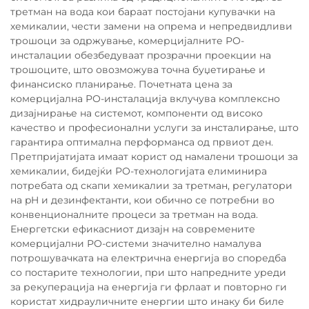
третман на вода кои бараат постојани купувачки на
хемикалии, чести замени на опрема и непредвидливи
трошоци за одржување, комерцијалните РО-
инсталации обезбедуваат прозрачни проекции на
трошоците, што овозможува точна буџетирање и
финансиско планирање. Почетната цена за
комерцијална РО-инсталација вклучува комплексно
дизајнирање на системот, компоненти од високо
качество и професионални услуги за инсталирање, што
гарантира оптимална перформанса од првиот ден.
Претпријатијата имаат корист од намалени трошоци за
хемикалии, бидејќи РО-технологијата елиминира
потребата од скапи хемикалии за третман, регулатори
на pH и дезинфектанти, кои обично се потребни во
конвенционалните процеси за третман на вода.
Енергетски ефикасниот дизајн на современите
комерцијални РО-системи значително намалува
потрошувачката на електрична енергија во споредба
со постарите технологии, при што напредните уреди
за рекуперација на енергија ги фрлаат и повторно ги
користат хидрауличните енергии што инаку би биле