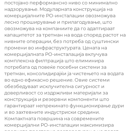
постојано перформансно ниво со минимално
надзорување. Модуларната конструкција на
комерцијалните РО-инсталации овозможува
лесно проширување и прилагодување, што
овозможува на компаниите да го адаптираат
капацитетот за третман на вода според растот на
нивните операции, без потреба од суштински
промени во инфраструктурата. Цената на
комерцијалната РО-инсталација вклучува
комплексна филтрација што елиминира
потребата од повеќе посебни системи за
третман, консолидирајќи ја чистењето на водата
во едно ефикасно решение. Овие системи
обезбедуваат исклучителна сигурност и
доверливост со издржливи материјали за
конструкција и резервни компоненти што
гарантираат непрекинато функционирање дури
и во захтевните индустриски средини.
Компактната површина на современите
комерцијални РО-инсталации максимизира