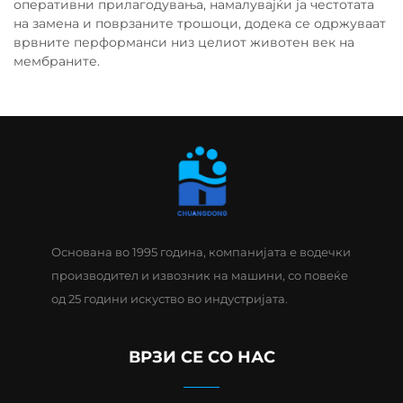
оперативни прилагодувања, намалувајќи ја честотата
на замена и поврзаните трошоци, додека се одржуваат
врвните перформанси низ целиот животен век на
мембраните.
Основана во 1995 година, компанијата е водечки
производител и извозник на машини, со повеќе
од 25 години искуство во индустријата.
ВРЗИ СЕ СО НАС