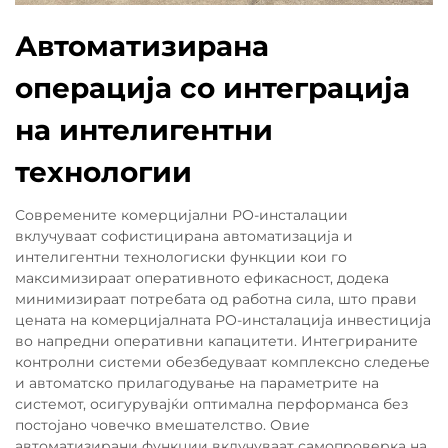
Автоматизирана
операција со интеграција
на интелигентни
технологии
Современите комерцијални РО-инсталации
вклучуваат софистицирана автоматизација и
интелигентни технологиски функции кои го
максимизираат оперативното ефикасност, додека
минимизираат потребата од работна сила, што прави
цената на комерцијалната РО-инсталација инвестиција
во напредни оперативни капацитети. Интегрираните
контролни системи обезбедуваат комплексно следење
и автоматско прилагодување на параметрите на
системот, осигурувајќи оптимална перформанса без
постојано човечко вмешателство. Овие
автоматизирани функции вклучуваат самопроверка на