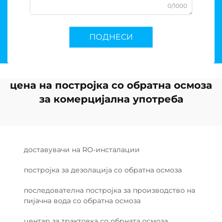
0/1000
ПОДНЕСИ
цена на постројка со обратна осмоза
за комерцијална употреба
доставувачи на RO-инсталации
постројка за дезолација со обратна осмоза
последователна постројка за производство на
пијачна вода со обратна осмоза
центар за трактовка со обрната осмоза