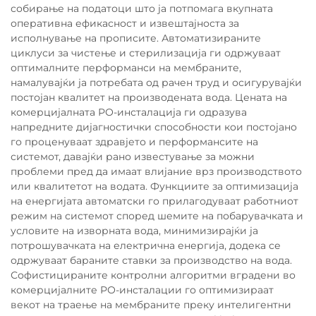
собирање на податоци што ја потпомага вкупната
оперативна ефикасност и извештајноста за
исполнување на прописите. Автоматизираните
циклуси за чистење и стерилизација ги одржуваат
оптималните перформанси на мембраните,
намалувајќи ја потребата од рачен труд и осигурувајќи
постојан квалитет на производената вода. Цената на
комерцијалната РО-инсталација ги одразува
напредните дијагностички способности кои постојано
го проценуваат здравјето и перформансите на
системот, давајќи рано известување за можни
проблеми пред да имаат влијание врз производството
или квалитетот на водата. Функциите за оптимизација
на енергијата автоматски го прилагодуваат работниот
режим на системот според шемите на побарувачката и
условите на изворната вода, минимизирајќи ја
потрошувачката на електрична енергија, додека се
одржуваат бараните ставки за производство на вода.
Софистицираните контролни алгоритми вградени во
комерцијалните РО-инсталации го оптимизираат
векот на траење на мембраните преку интелигентни