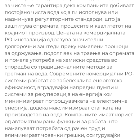
за чистење гарантира дека компаниите добиваат
постојано чиста вода која ги исполнува или
надминува регулаторните стандарди, што ја
заштитува опремата, процесите и квалитетот на
крајниот производ. Цената на комерцијалната
РО-инсталација одразува значителни
долгорочни заштеди преку намалени трошоци
за одржување, подолг век на траење на опремата
и помала употреба на хемиски средства во
споредба со традиционалните методи за
третман на вода. Современите комерцијални РО-
системи работат со забележлива енергетска
ефикасност, вградувајќи напредни пумпи и
системи за рекуперација на енергија кои
минимизираат потрошувачката на електрична
енергија, додека максимизираат стапката на
производство на вода. Компаниите имаат корист
од автоматизирани функции за работа што
намалуваат потребата од рачен труд и
елиминираат човечки грешки, осигурувајќи