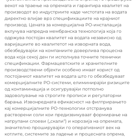
векот на траење на опремата и гарантира квалитет на
производот во индустриите каде чистотата на водата
директно влијае врз спецификациите на крајниот
производ. Цената за комерцијална РО-инсталација
вклучува напредна мембранска технологија која го
одржува постојан квалитет на водата независно од
варијациите во квалитетот на изворната вода,
обезбедувајќи на компаниите доверлива процесна
вода која секој ден ги исполнува точните технички
спецификации. Фармацевтските и хранителните
производствени објекти особено имаат корист од
постојаниот квалитет на водата што го обезбедуваат
комерцијалните РО-системи, елиминирајќи ризиците
од контаминација и осигурувајќи потполно
задоволување на строгите прописи и регулаторни
барања. Извонредната ефикасност на филтрирањето
кај комерцијалните РО-технологии отстранува
растворени соли кои предизвикуваат формирање на
натрупани слоеви („скали“) и корозија на опремата,
значително проширувајќи го оперативниот век на
котлите, системите за ладење и процесната опрема,