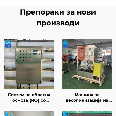
Препораки за нови
производи
Систем за обратна
Машина за
осмоза (RO) со
десолинизација на
ултрафилтрација (UF)
морска вода, система
за индустријално
за обратна осмоза