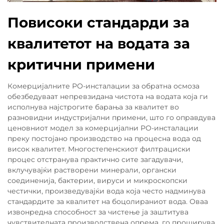
Повисоки стандарди за
квалитетот на водата за
критични примени
Комерцијалните РО-инсталации за обратна осмоза
обезбедуваат непревзидана чистота на водата која ги
исполнува најстрогите барања за квалитет во
разновидни индустријални примени, што го оправдува
ценовниот модел за комерцијални РО-инсталации
преку постојано производство на процесна вода од
висок квалитет. Многостепенскиот филтрациски
процес отстранува практично сите загадувачи,
вклучувајќи растворени минерали, органски
соединенија, бактерии, вируси и микроскопски
честички, произведувајќи вода која често надминува
стандардите за квалитет на боцолираниот вода. Оваа
извонредна способност за чистење ја заштитува
чувствителната производствена опрема, го проширува