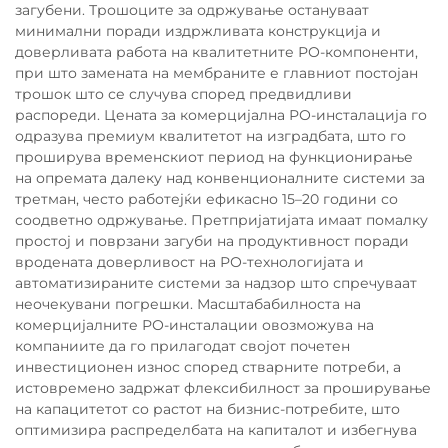
загубени. Трошоците за одржување остануваат
минимални поради издржливата конструкција и
доверливата работа на квалитетните РО-компоненти,
при што замената на мембраните е главниот постојан
трошок што се случува според предвидливи
распореди. Цената за комерцијална РО-инсталација го
одразува премиум квалитетот на изградбата, што го
проширува временскиот период на функционирање
на опремата далеку над конвенционалните системи за
третман, често работејќи ефикасно 15–20 години со
соодветно одржување. Претпријатијата имаат помалку
простој и поврзани загуби на продуктивност поради
вродената доверливост на РО-технологијата и
автоматизираните системи за надзор што спречуваат
неочекувани погрешки. Масштабабилноста на
комерцијалните РО-инсталации овозможува на
компаниите да го прилагодат својот почетен
инвестиционен износ според стварните потреби, а
истовремено задржат флексибилност за проширување
на капацитетот со растот на бизнис-потребите, што
оптимизира распределбата на капиталот и избегнува