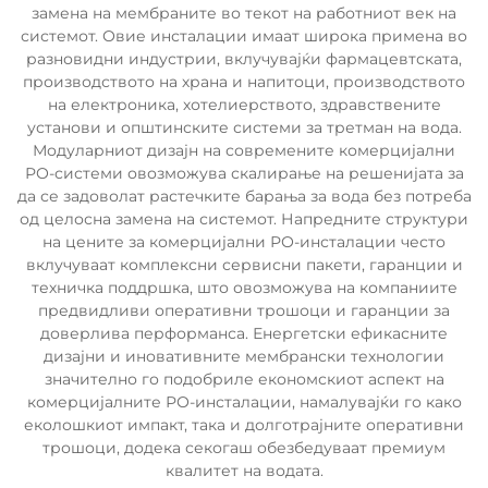
замена на мембраните во текот на работниот век на
системот. Овие инсталации имаат широка примена во
разновидни индустрии, вклучувајќи фармацевтската,
производството на храна и напитоци, производството
на електроника, хотелиерството, здравствените
установи и општинските системи за третман на вода.
Модуларниот дизајн на современите комерцијални
РО-системи овозможува скалирање на решенијата за
да се задоволат растечките барања за вода без потреба
од целосна замена на системот. Напредните структури
на цените за комерцијални РО-инсталации често
вклучуваат комплексни сервисни пакети, гаранции и
техничка поддршка, што овозможува на компаниите
предвидливи оперативни трошоци и гаранции за
доверлива перформанса. Енергетски ефикасните
дизајни и иновативните мембрански технологии
значително го подобриле економскиот аспект на
комерцијалните РО-инсталации, намалувајќи го како
еколошкиот импакт, така и долготрајните оперативни
трошоци, додека секогаш обезбедуваат премиум
квалитет на водата.