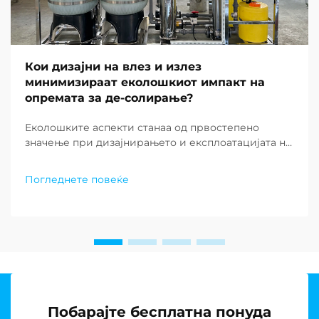
Кои дизајни на влез и излез
минимизираат еколошкиот импакт на
опремата за де-солирање?
Еколошките аспекти станаа од првостепено
значење при дизајнирањето и експлоатацијата на
современите постројки за де-солирање ширум
светот. Како што недостатокот на вода
Погледнете повеќе
продолжува да предизвикува заедниците низ
целиот свет, барањето за одржливи решенија за
постројки за де-солирање...
Побарајте бесплатна понуда