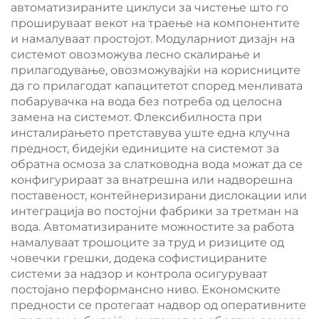
автоматизираните циклуси за чистење што го
прошируваат векот на траење на компонентите
и намалуваат простојот. Модуларниот дизајн на
системот овозможува лесно скалирање и
прилагодување, овозможувајќи на корисниците
да го прилагодат капацитетот според менливата
побарувачка на вода без потреба од целосна
замена на системот. Флексибилноста при
инсталирањето претставува уште една клучна
предност, бидејќи единиците на системот за
обратна осмоза за слатководна вода можат да се
конфигурираат за внатрешна или надворешна
поставеност, контейнеризирани дислокации или
интеграција во постојни фабрики за третман на
вода. Автоматизираните можностите за работа
намалуваат трошоците за труд и ризиците од
човечки грешки, додека софистицираните
системи за надзор и контрола осигуруваат
постојано перформансно ниво. Економските
предности се протегаат надвор од оперативните