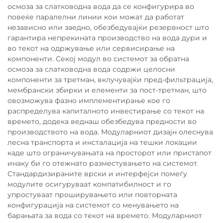
осмоза за слатководна вода да се конфигурира во
повеќе паралелни линии кои можат да работат
независно или заедно, обезбедувајќи резервност што
гарантира непрекината производство на вода дури и
во текот на одржување или сервисирање на
компоненти. Секој модул во системот за обратна
осмоза за слатководна вода содржи целосни
компоненти за третман, вклучувајќи пред-фильтрација,
мембрански збирки и елементи за пост-третман, што
овозможува фазно имплементирање кое го
распределува капиталното инвестирање со текот на
времето, додека веднаш обезбедува предности во
производството на вода. Модуларниот дизајн олеснува
лесна транспорта и инсталација на тешки локации
каде што ограничувањата на просторот или пристапот
инаку би го отежнато разместувањето на системот.
Стандардизираните врски и интерфејси помеѓу
модулите осигуруваат компатибилност и го
упростуваат проширувањето или повторната
конфигурација на системот со менувањето на
барањата за вода со текот на времето. Модуларниот