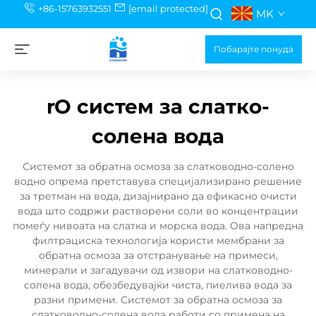
+86-15763932551
[email protected]
MK
Побарајте понуда
rO систем за слатко-
солена вода
Системот за обратна осмоза за слатководно-солено
водно опрема претставува специјализирано решение
за третман на вода, дизајнирано да ефикасно очисти
вода што содржи растворени соли во концентрации
помеѓу нивоата на слатка и морска вода. Ова напредна
филтрациска технологија користи мембрани за
обратна осмоза за отстранување на примеси,
минерали и загадувачи од извори на слатководно-
солена вода, обезбедувајќи чиста, пиелива вода за
разни примени. Системот за обратна осмоза за
слатководно-солена вода работи со примена на