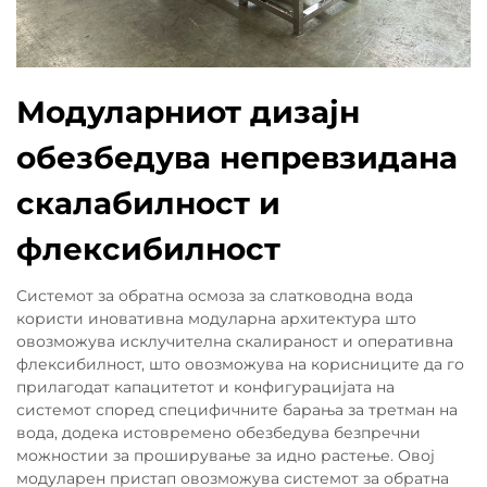
Модуларниот дизајн
обезбедува непревзидана
скалабилност и
флексибилност
Системот за обратна осмоза за слатководна вода
користи иновативна модуларна архитектура што
овозможува исклучителна скалираност и оперативна
флексибилност, што овозможува на корисниците да го
прилагодат капацитетот и конфигурацијата на
системот според специфичните барања за третман на
вода, додека истовремено обезбедува безпречни
можностии за проширување за идно растење. Овој
модуларен пристап овозможува системот за обратна