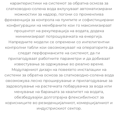
карактеристики на системот за обратна осмоза за
слатководно-солена вода вклучуваат автоматизирани
можностии за надзор, погони со променлива
фреквенција за контрола на пумпите и софистицирани
конфигурации на мембраните кои го максимизираат
процентот на рекуперација на водата, додека
минимизираат потрошувачката на енергија.
Напредните модели се опремени со интелигентни
контролни табли кои овозможуваат на операторите да
следат перформансите на системот, да ги
прилагодуваат работните параметри и да добиваат
известувања за одржување во реално време.
Модуларниот дизајн на повеќето инсталации на
системи за обратна осмоза за слатководно-солена вода
овозможува лесно проширување и прилагодување за
задоволување на растечката побарувачка за вода или
менување на барањата за квалитет на водата,
обезбедувајќи долготрајна флексибилност за
корисниците во резиденцијалниот, комерцијалниот и
индустрискиот сектор.