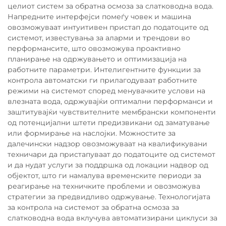
целиот систем за обратна осмоза за слатководна вода.
Напредните интерфејси помеѓу човек и машина
овозможуваат интуитивен пристап до податоците од
системот, известувања за аларми и трендови во
перформансите, што овозможува проактивно
планирање на одржувањето и оптимизација на
работните параметри. Интелигентните функции за
контрола автоматски ги прилагодуваат работните
режими на системот според менувачките услови на
влезната вода, одржувајќи оптимални перформанси и
заштитувајќи чувствителните мембрански компоненти
од потенцијални штети предизвикани од заматување
или формирање на наслојки. Можностите за
далечински надзор овозможуваат на квалификувани
техничари да пристапуваат до податоците од системот
и да нудат услуги за поддршка од локации надвор од
објектот, што ги намалува временските периоди за
реагирање на техничките проблеми и овозможува
стратегии за предвидливо одржување. Технологијата
за контрола на системот за обратна осмоза за
слатководна вода вклучува автоматизирани циклуси за