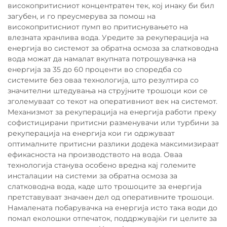
високопритисниот концентратен тек, кој инаку би бил
загубен, и го преусмерува за помош на
високопритисниот пумп во притиснувањето на
влезната хранлива вода. Уредите за рекуперација на
енергија во системот за обратна осмоза за слатководна
вода можат да намалат вкупната потрошувачка на
енергија за 35 до 60 проценти во споредба со
системите без оваа технологија, што резултира со
значителни штедувања на струјните трошоци кои се
зголемуваат со текот на оперативниот век на системот.
Механизмот за рекуперација на енергија работи преку
софистицирани притисни разменувачи или турбини за
рекуперација на енергија кои ги одржуваат
оптималните притисни разлики додека максимизираат
ефикасноста на производството на вода. Оваа
технологија станува особено вредна кај големите
инсталации на системи за обратна осмоза за
слатководна вода, каде што трошоците за енергија
претставуваат значаен дел од оперативните трошоци.
Намалената побарувачка на енергија исто така води до
помал еколошки отпечаток, поддржувајќи ги целите за