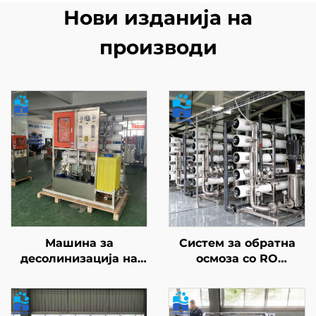
Нови изданија на
производи
Машина за
Систем за обратна
десолинизација на
осмоза со RO
морска вода, система
мембрански филтер
за обратна осмоза
за пречистување на
(RO) со голем
вода, постројка за