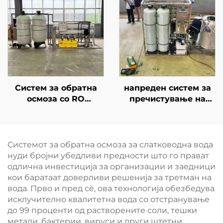
капацитет во соларни
третман на вода и
контейнери,
филтрациски систем
постројка за
за пиење во фарма и
десолинизација на
куќа
морска вода
Систем за обратна
напреден систем за
осмоза со RO
пречистување на
мембрански филтер
вода со обратна
за пречистување на
осмоза со капацитет
вода, постројка за
од 2000 LPH за
третман на вода и
индустријална
Системот за обратна осмоза за слатководна вода
филтрациски систем
филтрација на
нуди бројни убедливи предности што го прават
за пиење во фарма и
подземна и река
одлична инвестиција за организации и заедници
куќа
вода, со сертификати
кои баратаат доверливи решенија за третман на
CE и ISO
вода. Прво и пред сè, ова технологија обезбедува
исклучително квалитетна вода со отстранување
до 99 проценти од растворените соли, тешки
метали, бактерии, вируси и други штетни