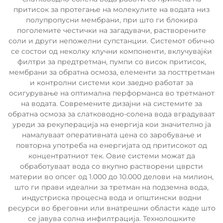
притисок за протегање на молекулите на водата низ
полупропусни мембрани, при што ги блокира
поголемите честички на загадувачи, растворените
соли и други непожелни супстанции. Системот обично
се состои од неколку клучни компоненти, вклучувајќи
филтри за предтретман, пумпи со висок притисок,
мембрани за обратна осмоза, елементи за посттретман
и контролни системи кои заедно работат за
осигурување на оптимална перформанса во третманот
на водата. Современите дизајни на системите за
обратна осмоза за слатководно-солена вода вградуваат
уреди за рекуперација на енергија кои значително ја
намалуваат оперативната цена со заробување и
повторна употреба на енергијата од притисокот од
концентратниот тек. Овие системи можат да
обработуваат вода со вкупно растворени цврсти
материи во опсег од 1.000 до 10.000 делови на милион,
што ги прави идеални за третман на подземна вода,
индустриска процесна вода и општински водни
ресурси во бреговни или внатрешни области каде што
се јавува солна инфилтрација. Технолошките