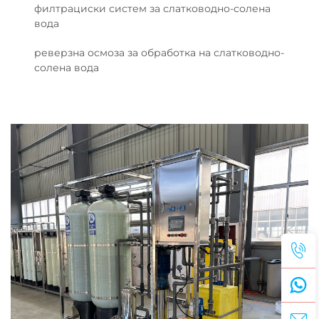
филтрациски систем за слатководно-солена
вода
реверзна осмоза за обработка на слатководно-
солена вода