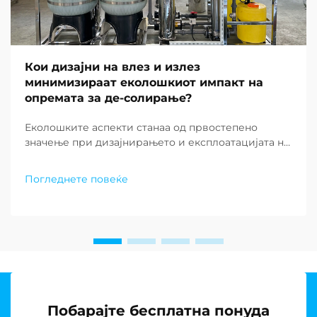
Кои дизајни на влез и излез
минимизираат еколошкиот импакт на
опремата за де-солирање?
Еколошките аспекти станаа од првостепено
значење при дизајнирањето и експлоатацијата на
современите постројки за де-солирање ширум
светот. Како што недостатокот на вода
Погледнете повеќе
продолжува да предизвикува заедниците низ
целиот свет, барањето за одржливи решенија за
постројки за де-солирање...
Побарајте бесплатна понуда