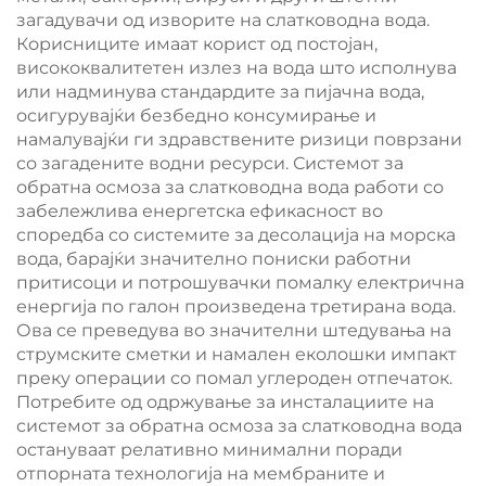
загадувачи од изворите на слатководна вода.
Корисниците имаат корист од постојан,
висококвалитетен излез на вода што исполнува
или надминува стандардите за пијачна вода,
осигурувајќи безбедно консумирање и
намалувајќи ги здравствените ризици поврзани
со загадените водни ресурси. Системот за
обратна осмоза за слатководна вода работи со
забележлива енергетска ефикасност во
споредба со системите за десолација на морска
вода, барајќи значително пониски работни
притисоци и потрошувачки помалку електрична
енергија по галон произведена третирана вода.
Ова се преведува во значителни штедувања на
струмските сметки и намален еколошки импакт
преку операции со помал углероден отпечаток.
Потребите од одржување за инсталациите на
системот за обратна осмоза за слатководна вода
остануваат релативно минимални поради
отпорната технологија на мембраните и