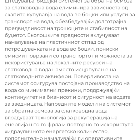
штедувања, бидејќи системот за обратна осмоза
за слатководна вода елиминира зависноста од
скапите купувanja на вода во боцки или услуги за
транспорт на вода, обезбедувајќи долготрајна
предвидливост на трошоците и стабилност на
буџетот. Еколошките предности вклучуваат
намалување на пластичниот отпад од
потрошувачката на вода во боцки, пониски
емисии поврзани со транспортот и можноста за
искористување на локалните ресурси на
слатководна вода наместо исцрпување на
слатководните аквифери. Поверливоста на
системот осигурува постојана производство на
вода со минимални прекини, поддржувајќи
континуитет на бизнисот и сигурност на водата
за заедницата. Напредните модели на системот
за обратна осмоза за слатководна вода
вградуваат технологија за рекуперација на
енергија што го фрла и повторно го искористува
хидрауличното енергетско количество,
дополнително намалувајќи ги оперативните