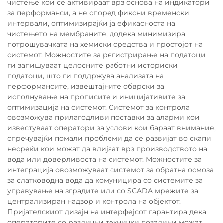
чистење кои се активираат врз основа на индикатори
за перформанси, а не според фиксни временски
интервали, оптимизирајќи ја ефикасноста на
чистењето на мембраните, додека минимизира
потрошувачката на хемиски средства и простојот на
системот. Можностите за регистрирање на податоци
ги запишуваат целосните работни историски
податоци, што ги поддржува анализата на
перформансите, извештајните обврски за
исполнување на прописите и иницијативите за
оптимизација на системот. Системот за контрола
овозможува прилагодливи поставки за аларми кои
известуваат оператори за услови кои бараат внимание,
спречувајќи помали проблеми да се развијат во скапи
несреќи кои можат да влијаат врз производството на
вода или доверливоста на системот. Можностите за
интеграција овозможуваат системот за обратна осмоза
за слатководна вода да комуницира со системите за
управување на зградите или со SCADA мрежите за
централизиран надзор и контрола на објектот.
Пријателскиот дизајн на интерфејсот гарантира дека
операторите со различни технички позадини можат