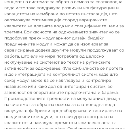
концепт на системот за обратна осмоза за слатководна
вода исто така поддржува различни конфигурации и
капацитети на мембрани во истата инсталација, што
овозможува оптимизација според варирачките
квалитети на влезната вода или специфичните цели за
третман. Ефикасноста на одржувањето значително се
подобрува преку модуларниот дизајн, бидејќи
поединечните модули можат да се изолираат за
сервисирање додека другите модули продолжуваат со
работа, што елиминира потребата од целосно
исклучување на системот во текот на рутинските
активности за одржување. Флексибилноста се протега
и до интеграцијата на контролниот систем, каде што
секој модул може да се надгледува и контролира
независно или како дел од интегриран систем, во
зависност од оперативните предпочитања и барања.
Производствените предности на модуларниот дизајн
на системот за обратна осмоза за слатководна вода
вклучуваат фабрички пред-сборување и тестирање на
поединечните модули, што осигурува контрола на
квалитетот и намалува времето и комплексноста на
инсталацијата на локацијата. Овој пристап минимизира