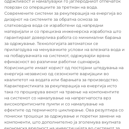
одржливост и намалувајќи го јаглеродниот отпечаток
поврзан со операциите за третман на вода.
Современите системи за рекуперација на енергија во
дизајнот на системите за обратна осмоза за
слатководна вода се изработени од напредни
материјали и со прецизна инженерска изработка што
гарантираат доверлива работа со минимални барања
за одржување. Технологијата автоматски се
прилагодува на менувачките услови на влезната вода и
на побарувачката на системот, одржувајќи врвна
ефикасност во различни работни сценарија.
Корисниците имаат корист од постојани штедувања на
енергија независно од сезонските варијации во
квалитетот на водата или барањата за производство.
Карактеристиката за рекуперација на енергија исто
така го проширува векот на траење на компонентите
на системот со намалување на напрегнатоста врз
високопритисните пумпи и со намалување на
ефектите од термичкото циклирање. Ова резултира со
пониски трошоци за одржување и поретки замени на
компоненти, што дополнително ја зголемува вкупната
економска вредност на инвестицијата во системот за