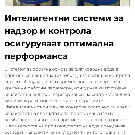
Интелигентни системи за
надзор и контрола
осигуруваат оптимална
перформанса
Системот за обратна осмоза за слатководна вода е
опремен со напредна технологија за надзор и контрола
која обезбедува реално-временски надзор врз сите
критични работни параметри, осигурувајќи постојана
квалитет на водата и перформанси на системот, додека
минимизира комплексноста на операциите.
Интелигентниот систем за контрола постојано ги следи
квалитетот на влезната вода, перформансите на
мембраните, нивоата на притисок, стапките на проток
и ефикасноста на производството на вода преку низа
сензори и аналитички инструменти интегрирани низ