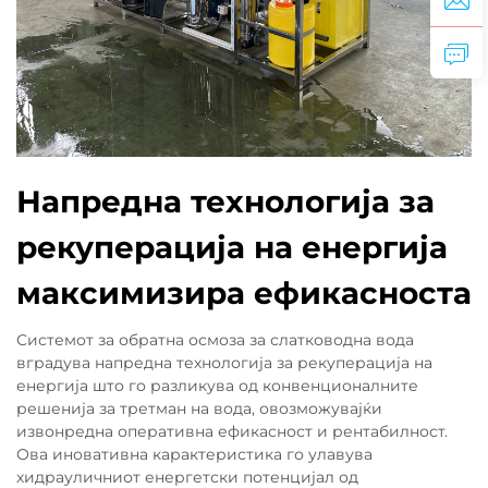
Напредна технологија за
рекуперација на енергија
максимизира ефикасноста
Системот за обратна осмоза за слатководна вода
вградува напредна технологија за рекуперација на
енергија што го разликува од конвенционалните
решенија за третман на вода, овозможувајќи
извонредна оперативна ефикасност и рентабилност.
Ова иновативна карактеристика го улавува
хидрауличниот енергетски потенцијал од