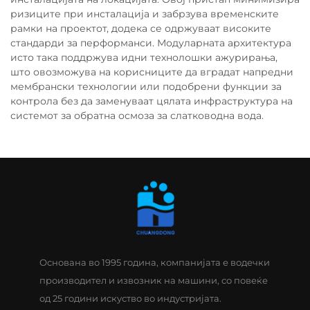
ризиците при инсталација и забрзува временските
рамки на проектот, додека се одржуваат високите
стандарди за перформанси. Модуларната архитектура
исто така поддржува идни технолошки ажурирања,
што овозможува на корисниците да вградат напредни
мембрански технологии или подобрени функции за
контрола без да заменуваат цялата инфраструктура на
системот за обратна осмоза за слатководна вода.
Основана во 1995 година, компанијата е водечки
производител и извозник на машини, со повеќе
од 25 години искуство во индустријата.