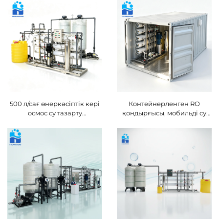
коммерциялық ішуге
арналған су қолданысы
үшін таңдалған өндірістік
қуаты бар жоғары
тиімділікті RO су тазарту
шешімі
500 л/сағ өнеркәсіптік кері
Контейнерленген RO
осмос су тазарту
қондырғысы, мобильді су
қондырғысы, OEM/ODM
тазарту жабдығы, 18 т/сағ
қызметімен
құдық суын тазарту жүйесі,
теңіз суын тұздықтан арылту
қондырғысы