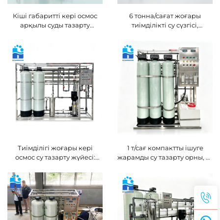
Кіші габаритті кері осмос
6 тонна/сағат жоғары
арқылы суды тазарту
тиімділікті су сүзгісі,
машинасы, контейнерлі RO
өнеркәсіптік 6000 л/сағ
су тазарту қондырғысы
кері осмос жүйесі, шыны
немесе пластик ыдыстағы
ішуге жарамды суды тазарту
құрылғысы
Тиімділігі жоғары кері
1 т/сағ компактты ішуге
осмос су тазарту жүйесі:
жарамды су тазарту орны, су
өнеркәсіптік мақсаттағы
қаттылығын жою фильтрі
жер асты суы мен өзен суын
мен кері осмос (RO) жүйесі
фильтрациялау үшін (CE
бар коммерциялық
сертификаты бар)
мақсатта қолдануға
арналған