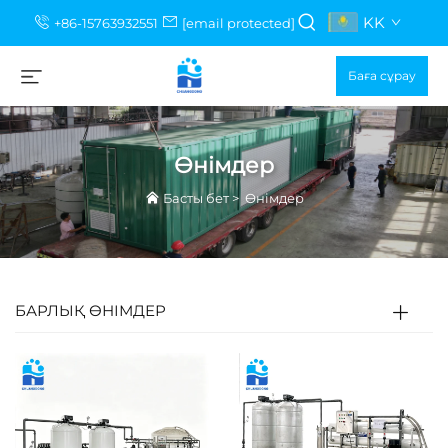
KK
+86-15763932551
[email protected]
Баға сұрау
Өнімдер
Басты бет
>
Өнімдер
БАРЛЫҚ ӨНІМДЕР