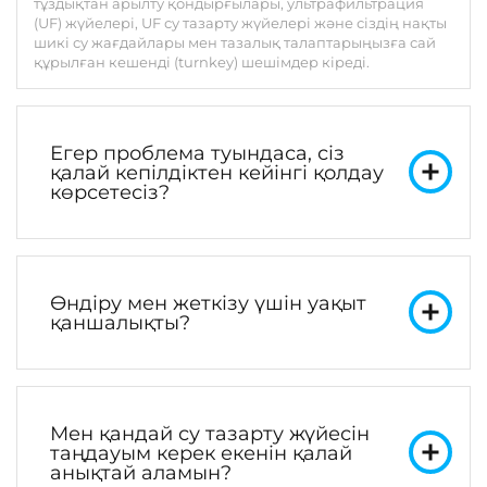
тұздықтан арылту қондырғылары, ультрафильтрация
(UF) жүйелері, UF су тазарту жүйелері және сіздің нақты
шикі су жағдайлары мен тазалық талаптарыңызға сай
құрылған кешенді (turnkey) шешімдер кіреді.
Егер проблема туындаса, сіз
қалай кепілдіктен кейінгі қолдау
көрсетесіз?
Өндіру мен жеткізу үшін уақыт
қаншалықты?
Мен қандай су тазарту жүйесін
таңдауым керек екенін қалай
анықтай аламын?