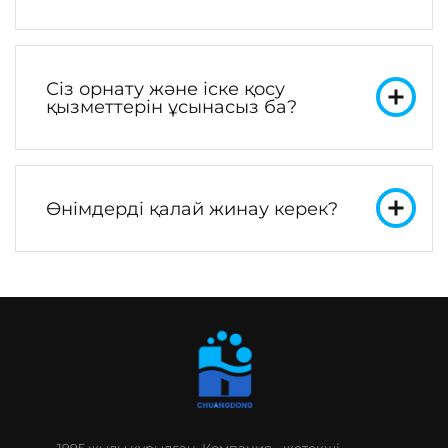
Сіз орнату және іске қосу
қызметтерін ұсынасыз ба?
Өнімдерді қалай жинау керек?
1995 жылы құрылған, Компания - жетекші