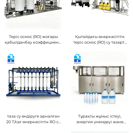
Теріс осмос (RO) жоғары
Қытайдағы өнеркәсіптік
қабылданбау коэффициенті
теріс осмос (RO) су тазарту
бар жер асты құдық суын
қондырғысын жасаушы
тазарту жүйесі
зауыт (жеке тапсырыс
бойынша)
таза су өндіруге арналған
Тұрақты жұмыс істеуі,
20 Т/сағ өнеркәсіптік RO су
энергия үнемдеуі және
тазарту жүйесі
өнеркәсіптік пен