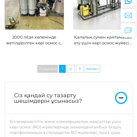
2000 л/сағ көлемінде
Қалалық сумен қамтамасыз
жетілдірілген кері осмос су
ету үшін кері осмос жүйесін
тазарту жүйесі: өнеркәсіптік
біріктіретін толық су тазарту
мақсаттағы жер асты суы
өнеркәсібі шешімдері
мен өзен суын
фильтрациялау үшін (CE
Алдыңғы
1
2
3
Келесі
және ISO сертификаттары
бар)
Сіз қандай су тазарту
шешімдерін ұсынасыз?
Біз өнеркәсіптік және коммерциялық мақсаттар үшін
кері осмос (RO) жүйелерінде маманданғанбыз. Біздің
портфолиомызға стандартты RO жүйелері, теңіз суын