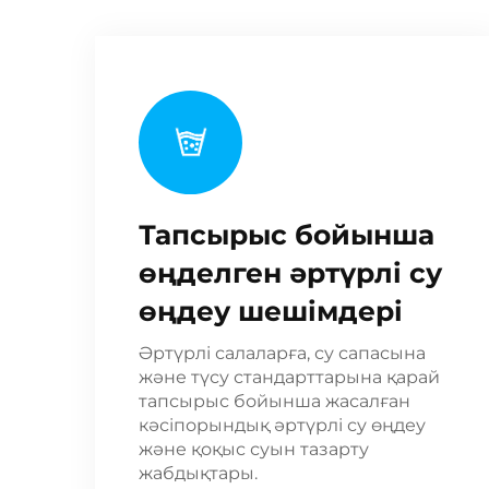
Тапсырыс бойынша
өңделген әртүрлі су
өңдеу шешімдері
Әртүрлі салаларға, су сапасына
және түсу стандарттарына қарай
тапсырыс бойынша жасалған
кәсіпорындық әртүрлі су өңдеу
және қоқыс суын тазарту
жабдықтары.