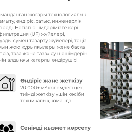
аманданған жоғары технологиялық
мыту, өндіріс, сатыс, инженерлік
реді. Негізгі өнімдерімізге кері
фильтрация (UF) жүйелері,
тұзды сумен тазарту жүйелері, теңіз
ығын жою құрылғылары және басқа
псіз, таза және таза» су шешімдерін
нің алдыңғы қатарлы өндірушісі
Өндіріс және жеткізу
20 000+ м² көлемдегі цех,
тиімді жеткізу үшін кәсіби
техникалық команда.
Сенімді қызмет көрсету