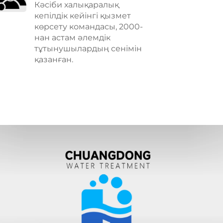
Кәсіби халықаралық
кепілдік кейінгі қызмет
көрсету командасы, 2000-
нан астам әлемдік
тұтынушылардың сенімін
қазанған.