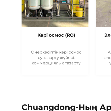
Кері осмос (RO)
Эл
Өнеркәсіптік кері осмос
А
су тазарту жүйесі,
эл
коммерциялық тазарту
Chuangdong-Ның А