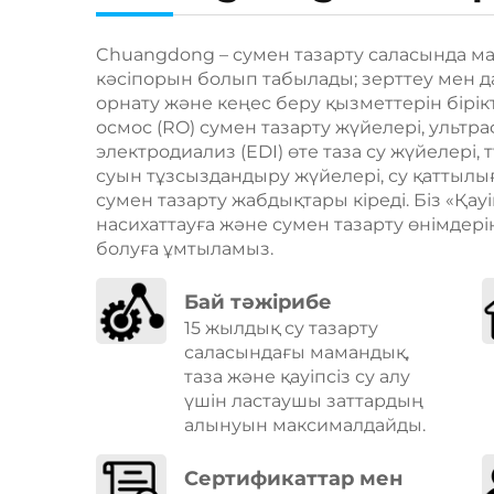
Chuangdong – сумен тазарту саласында м
кәсіпорын болып табылады; зерттеу мен да
орнату және кеңес беру қызметтерін бірікті
осмос (RO) сумен тазарту жүйелері, ультра
электродиализ (EDI) өте таза су жүйелері, 
суын тұзсыздандыру жүйелері, су қаттыл
сумен тазарту жабдықтары кіреді. Біз «Қауі
насихаттауға және сумен тазарту өнімдері
болуға ұмтыламыз.
Бай тәжірибе
15 жылдық су тазарту
саласындағы мамандық,
таза және қауіпсіз су алу
үшін ластаушы заттардың
алынуын максималдайды.
Сертификаттар мен