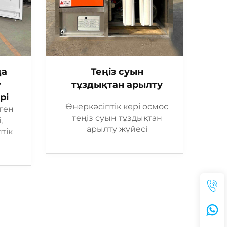
да
Теңіз суын
у
тұздықтан арылту
рі
Өнеркәсіптік кері осмос
ген
теңіз суын тұздықтан
,
арылту жүйесі
тік