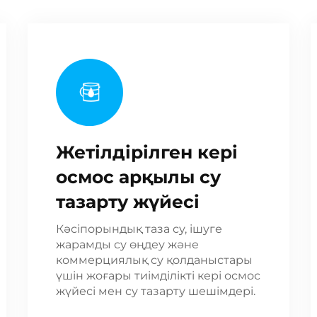
Жетілдірілген кері
осмос арқылы су
тазарту жүйесі
Кәсіпорындық таза су, ішуге
жарамды су өңдеу және
коммерциялық су қолданыстары
үшін жоғары тиімділікті кері осмос
жүйесі мен су тазарту шешімдері.