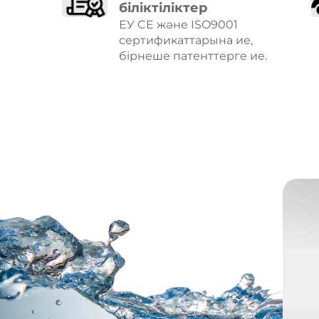
біліктіліктер
ЕУ CE және ISO9001
сертификаттарына ие,
бірнеше патенттерге ие.