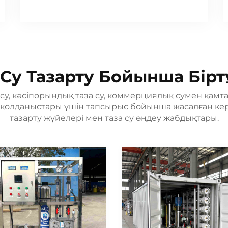
Су Тазарту Бойынша Бір
су, кәсіпорындық таза су, коммерциялық сумен қамт
 қолданыстары үшін тапсырыс бойынша жасалған кер
тазарту жүйелері мен таза су өңдеу жабдықтары.