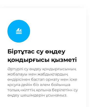
Біртұтас су өңдеу
қондырғысы қызметі
Әртүрлі су өңдеу қондырғысының
жобалауы мен жабдықтардың
өндірісінен бастап орнату мен іске
қосуға дейін біз әлем бойынша
толық «кілттің қолына берілетін» су
өңдеу шешімдерін ұсынамыз.