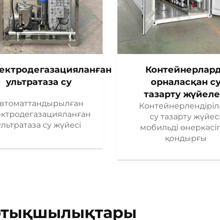
ектродегазацияланған
Контейнерлар
ультратаза су
орналасқан с
тазарту жүйеле
втоматтандырылған
Контейнерлендіріл
ектродегазацияланған
су тазарту жүйесі
ультратаза су жүйесі
мобильді өнеркәсіп
қондырғы
ртықшылықтары