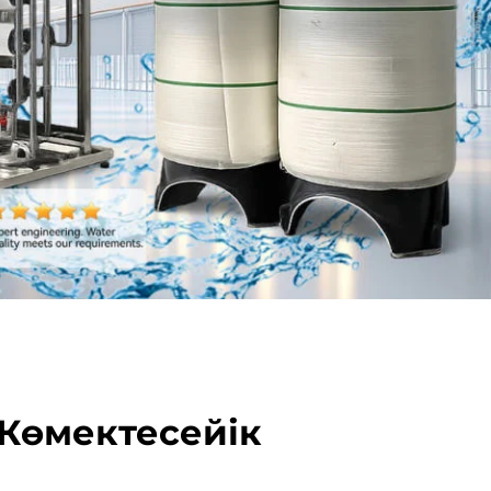
 Көмектесейік