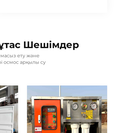
тұтас Шешімдер
амасыз ету және
і осмос арқылы су