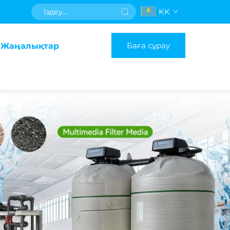
KK
Баға сұрау
Жаңалықтар