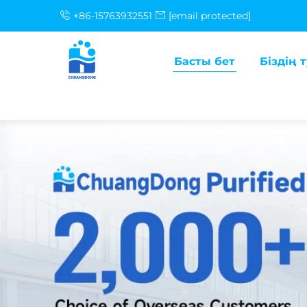
+86-15763932551
[email protected]
Басты бет
Біздің 