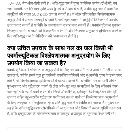
1.0–10.0 मेगाओम-सेमी होती है। अति-शुद्ध जल में कुल कार्बनिक कार्बन (टीओसी) का
स्तर आमतौर पर 10 भाग प्रति अरब (ppb) से कम होता है, जबकि शुद्ध जल में कार्बनिक
अशुद्धियों की मात्रा 500 ppb तक हो सकती है। ये अंतर संवेदनशील विश्लेषणात्मक
अनुप्रयोगों में अत्यंत महत्वपूर्ण हो जाते हैं, जहाँ सूक्ष्म मात्रा में अशुद्धियाँ डिटेक्शन में अवरोध
उत्पन्न कर सकती हैं या विधि के प्रदर्शन को समाप्त कर सकती हैं। फार्मास्यूटिकल गुणवत्ता
नियंत्रण प्रयोगशालाओं को विश्वसनीय परिणामों और नियामक अनुपालन सुनिश्चित करने के
लिए अति-शुद्ध जल के विनिर्देशन की आवश्यकता होती है।
क्या उचित उपचार के साथ नल का जल किसी भी
फार्मास्यूटिकल विश्लेषणात्मक अनुप्रयोग के लिए
उपयोग किया जा सकता है?
फार्मास्यूटिकल विश्लेषणात्मक अनुप्रयोगों के लिए नल का पानी सीधे उपयोग में नहीं लाया जा
सकता है, क्योंकि इसमें घुले हुए खनिजों, कार्बनिक यौगिकों और सूक्ष्मजीवी दूषण के उच्च स्तर
होते हैं, जो विश्लेषणात्मक प्रक्रियाओं में हस्तक्षेप करते हैं। हालाँकि, नल का पानी उचित
पूर्व-उपचार और शुद्धिकरण चरणों से लैस अति-शुद्ध जल प्रणालियों के लिए स्वीकार्य पोषण
जल स्रोत के रूप में कार्य करता है। रिवर्स ऑस्मोसिस, इलेक्ट्रोडिओनाइज़ेशन और यूवी
उपचार सहित बहु-चरणीय शुद्धिकरण प्रक्रिया नल के पानी को विश्लेषणात्मक अनुप्रयोगों
के लिए उपयुक्त फार्मास्यूटिकल-ग्रेड अति-शुद्ध जल में परिवर्तित कर सकती है। मुख्य बात
यह है कि उचित शुद्धिकरण प्रौद्योगिकी को लागू करना और निगरानी करना सुनिश्चित करना
है, ताकि इनपुट जल की परिवर्तनशीलता के बावजूद आउटपुट की गुणवत्ता स्थिर बनी रहे।