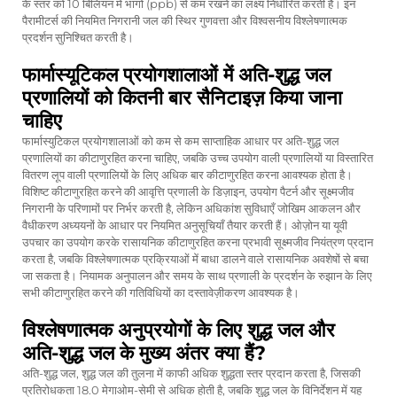
के स्तर को 10 बिलियन में भागों (ppb) से कम रखने का लक्ष्य निर्धारित करती हैं। इन
पैरामीटर्स की नियमित निगरानी जल की स्थिर गुणवत्ता और विश्वसनीय विश्लेषणात्मक
प्रदर्शन सुनिश्चित करती है।
फार्मास्यूटिकल प्रयोगशालाओं में अति-शुद्ध जल
प्रणालियों को कितनी बार सैनिटाइज़ किया जाना
चाहिए
फार्मास्युटिकल प्रयोगशालाओं को कम से कम साप्ताहिक आधार पर अति-शुद्ध जल
प्रणालियों का कीटाणुरहित करना चाहिए, जबकि उच्च उपयोग वाली प्रणालियों या विस्तारित
वितरण लूप वाली प्रणालियों के लिए अधिक बार कीटाणुरहित करना आवश्यक होता है।
विशिष्ट कीटाणुरहित करने की आवृत्ति प्रणाली के डिज़ाइन, उपयोग पैटर्न और सूक्ष्मजीव
निगरानी के परिणामों पर निर्भर करती है, लेकिन अधिकांश सुविधाएँ जोखिम आकलन और
वैधीकरण अध्ययनों के आधार पर नियमित अनुसूचियाँ तैयार करती हैं। ओज़ोन या यूवी
उपचार का उपयोग करके रासायनिक कीटाणुरहित करना प्रभावी सूक्ष्मजीव नियंत्रण प्रदान
करता है, जबकि विश्लेषणात्मक प्रक्रियाओं में बाधा डालने वाले रासायनिक अवशेषों से बचा
जा सकता है। नियामक अनुपालन और समय के साथ प्रणाली के प्रदर्शन के रुझान के लिए
सभी कीटाणुरहित करने की गतिविधियों का दस्तावेज़ीकरण आवश्यक है।
विश्लेषणात्मक अनुप्रयोगों के लिए शुद्ध जल और
अति-शुद्ध जल के मुख्य अंतर क्या हैं?
अति-शुद्ध जल, शुद्ध जल की तुलना में काफी अधिक शुद्धता स्तर प्रदान करता है, जिसकी
प्रतिरोधकता 18.0 मेगाओम-सेमी से अधिक होती है, जबकि शुद्ध जल के विनिर्देशन में यह