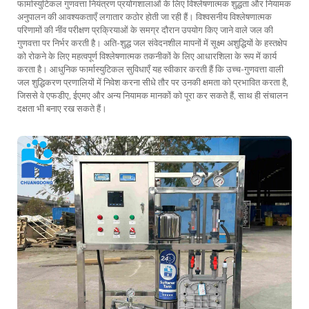
फार्मास्युटिकल गुणवत्ता नियंत्रण प्रयोगशालाओं के लिए विश्लेषणात्मक शुद्धता और नियामक
अनुपालन की आवश्यकताएँ लगातार कठोर होती जा रही हैं। विश्वसनीय विश्लेषणात्मक
परिणामों की नींव परीक्षण प्रक्रियाओं के समग्र दौरान उपयोग किए जाने वाले जल की
गुणवत्ता पर निर्भर करती है। अति-शुद्ध जल संवेदनशील मापनों में सूक्ष्म अशुद्धियों के हस्तक्षेप
को रोकने के लिए महत्वपूर्ण विश्लेषणात्मक तकनीकों के लिए आधारशिला के रूप में कार्य
करता है। आधुनिक फार्मास्युटिकल सुविधाएँ यह स्वीकार करती हैं कि उच्च-गुणवत्ता वाली
जल शुद्धिकरण प्रणालियों में निवेश करना सीधे तौर पर उनकी क्षमता को प्रभावित करता है,
जिससे वे एफडीए, ईएमए और अन्य नियामक मानकों को पूरा कर सकते हैं, साथ ही संचालन
दक्षता भी बनाए रख सकते हैं।