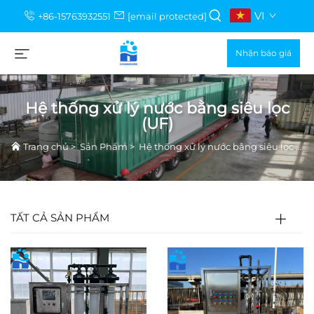
VI
+86-15763932551
[email protected]
Nhận báo giá
Hệ thống xử lý nước bằng siêu lọc
(UF)
Trang chủ
>
Sản Phẩm
>
Hệ thống xử lý nước bằng siêu lọc (UF)
TẤT CẢ SẢN PHẨM