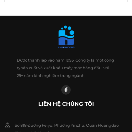
Được thành lập vào năm 1995, Công ty là một công
ty sản xuất và xuất khẩu máy móc hàng đầu, với
25+ năm kinh nghiệm trong ngành.
LIÊN HỆ CHÚNG TÔI
Số 818 Đường Feiyu, Phường Yinzhu, Quận Huangdao,